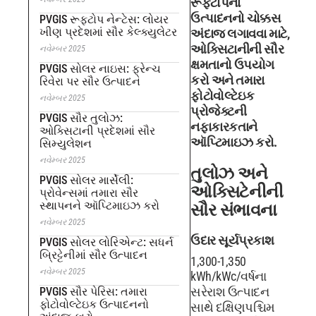
રૂફટોપના
ઉત્પાદનનો ચોક્કસ
PVGIS રૂફટોપ નેન્ટેસ: લોયર
ખીણ પ્રદેશમાં સૌર કેલ્ક્યુલેટર
અંદાજ લગાવવા માટે,
ઓક્સિટાનીની સૌર
નવેમ્બર 2025
ક્ષમતાનો ઉપયોગ
PVGIS સોલર નાઇસ: ફ્રેન્ચ
કરો અને તમારા
રિવેરા પર સૌર ઉત્પાદન
ફોટોવોલ્ટેઇક
નવેમ્બર 2025
પ્રોજેક્ટની
PVGIS સૌર તુલોઝ:
નફાકારકતાને
ઓક્સિટાની પ્રદેશમાં સૌર
ઑપ્ટિમાઇઝ કરો.
સિમ્યુલેશન
નવેમ્બર 2025
તુલોઝ અને
PVGIS સોલર માર્સેલી:
ઓક્સિટેનીની
પ્રોવેન્સમાં તમારા સૌર
સ્થાપનને ઑપ્ટિમાઇઝ કરો
સૌર સંભાવના
નવેમ્બર 2025
ઉદાર સૂર્યપ્રકાશ
PVGIS સોલર લોરિએન્ટ: સધર્ન
બ્રિટ્ટેનીમાં સૌર ઉત્પાદન
1,300-1,350
નવેમ્બર 2025
kWh/kWc/વર્ષના
સરેરાશ ઉત્પાદન
PVGIS સૌર પેરિસ: તમારા
ફોટોવોલ્ટેઇક ઉત્પાદનનો
સાથે દક્ષિણપશ્ચિમ