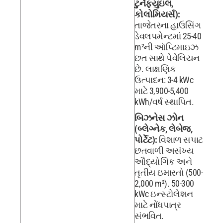
ટુર્નેફ્યુઇલ,
કોલોમિયર્સ):
તાજેતરના હાઉસિંગ
ડેવલપમેન્ટમાં 25-40
m²ની ઑપ્ટિમાઇઝ
છત સાથે પેવેલિયન
છે. લાક્ષણિક
ઉત્પાદન: 3-4 kWc
માટે 3,900-5,400
kWh/વર્ષ સ્થાપિત.
બિઝનેસ ઝોન
(બ્લેગ્નેક, લેબેજ,
પોર્ટેટ):
વિશાળ સપાટ
છતવાળી અસંખ્ય
ઔદ્યોગિક અને
તૃતીય ઇમારતો (500-
2,000 m²). 50-300
kWc ઇન્સ્ટોલેશન
માટે નોંધપાત્ર
સંભવિત.