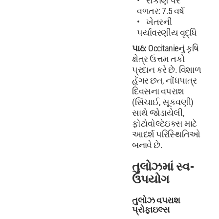
રોકાણ પર
વળતર: 7.5 વર્ષ
ખેતરની
પર્યાવરણીય વૃદ્ધિ
પાઠ:
Occitanieનું કૃષિ
ક્ષેત્ર ઉત્તમ તકો
પ્રદાન કરે છે. વિશાળ
હેંગર છત, નોંધપાત્ર
દિવસના વપરાશ
(સિંચાઈ, સૂકવણી)
સાથે જોડાયેલી,
ફોટોવોલ્ટેઇક્સ માટે
આદર્શ પરિસ્થિતિઓ
બનાવે છે.
તુલોઝમાં સ્વ-
ઉપયોગ
તુલોઝ વપરાશ
પ્રોફાઇલ્સ