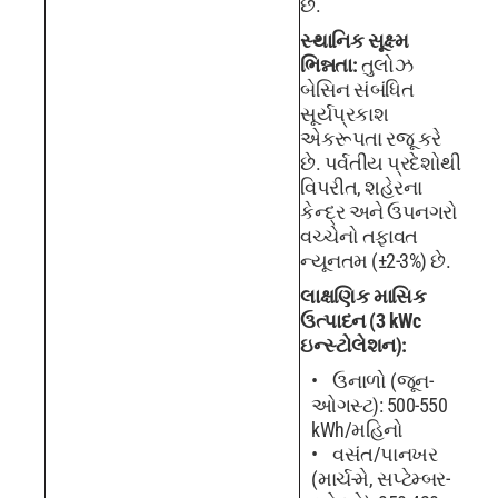
છે.
સ્થાનિક સૂક્ષ્મ
ભિન્નતા:
તુલોઝ
બેસિન સંબંધિત
સૂર્યપ્રકાશ
એકરૂપતા રજૂ કરે
છે. પર્વતીય પ્રદેશોથી
વિપરીત, શહેરના
કેન્દ્ર અને ઉપનગરો
વચ્ચેનો તફાવત
ન્યૂનતમ (±2-3%) છે.
લાક્ષણિક માસિક
ઉત્પાદન (3 kWc
ઇન્સ્ટોલેશન):
ઉનાળો (જૂન-
ઓગસ્ટ): 500-550
kWh/મહિનો
વસંત/પાનખર
(માર્ચ-મે, સપ્ટેમ્બર-