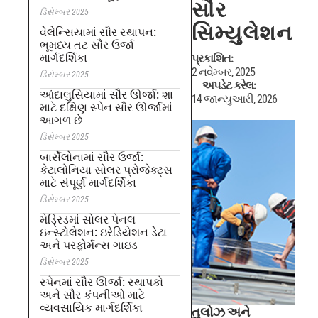
સૌર
ડિસેમ્બર 2025
સિમ્યુલેશન
વેલેન્સિયામાં સૌર સ્થાપન:
ભૂમધ્ય તટ સૌર ઉર્જા
માર્ગદર્શિકા
પ્રકાશિત:
2 નવેમ્બર, 2025
ડિસેમ્બર 2025
અપડેટ કરેલ:
આંદાલુસિયામાં સૌર ઊર્જા: શા
14 જાન્યુઆરી, 2026
માટે દક્ષિણ સ્પેન સૌર ઊર્જામાં
આગળ છે
ડિસેમ્બર 2025
બાર્સેલોનામાં સૌર ઉર્જા:
કેટાલોનિયા સોલર પ્રોજેક્ટ્સ
માટે સંપૂર્ણ માર્ગદર્શિકા
ડિસેમ્બર 2025
મેડ્રિડમાં સોલર પેનલ
ઇન્સ્ટોલેશન: ઇરેડિયેશન ડેટા
અને પરફોર્મન્સ ગાઇડ
ડિસેમ્બર 2025
સ્પેનમાં સૌર ઊર્જા: સ્થાપકો
અને સૌર કંપનીઓ માટે
વ્યવસાયિક માર્ગદર્શિકા
તુલોઝ અને