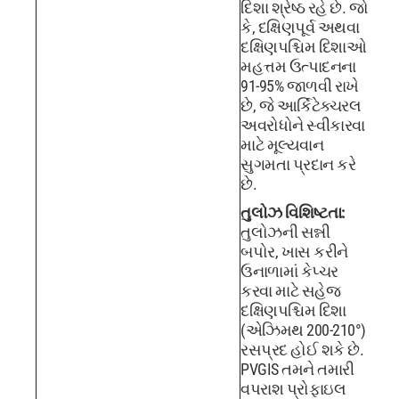
દિશા શ્રેષ્ઠ રહે છે. જો
કે, દક્ષિણપૂર્વ અથવા
દક્ષિણપશ્ચિમ દિશાઓ
મહત્તમ ઉત્પાદનના
91-95% જાળવી રાખે
છે, જે આર્કિટેક્ચરલ
અવરોધોને સ્વીકારવા
માટે મૂલ્યવાન
સુગમતા પ્રદાન કરે
છે.
તુલોઝ વિશિષ્ટતા:
તુલોઝની સન્ની
બપોર, ખાસ કરીને
ઉનાળામાં કેપ્ચર
કરવા માટે સહેજ
દક્ષિણપશ્ચિમ દિશા
(એઝિમથ 200-210°)
રસપ્રદ હોઈ શકે છે.
PVGIS તમને તમારી
વપરાશ પ્રોફાઇલ