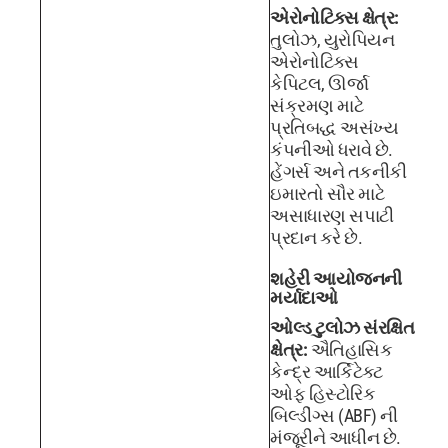
એરોનોટિક્સ ક્ષેત્ર:
તુલોઝ, યુરોપિયન
એરોનોટિક્સ
કેપિટલ, ઊર્જા
સંક્રમણ માટે
પ્રતિબદ્ધ અસંખ્ય
કંપનીઓ ધરાવે છે.
હેંગર્સ અને તકનીકી
ઇમારતો સૌર માટે
અસાધારણ સપાટી
પ્રદાન કરે છે.
શહેરી આયોજનની
મર્યાદાઓ
ઓલ્ડ ટુલોઝ સંરક્ષિત
ક્ષેત્ર:
ઐતિહાસિક
કેન્દ્ર આર્કિટેક્ટ
ઓફ હિસ્ટોરિક
બિલ્ડીંગ્સ (ABF) ની
મંજૂરીને આધીન છે.