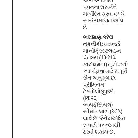
અને ઓટનથી
પવનના સંસર્ગને
મર્યાદિત કરવા વચ્ચે
સારું સમાધાન આપે
છે.
ભલામણ કરેલ
તકનીકો:
સ્ટાન્ડર્ડ
મોનોક્રિસ્ટલાઇન
પેનલ્સ (19-21%
કાર્યક્ષમતા) તુલોઝની
આબોહવા માટે સંપૂર્ણ
રીતે અનુકૂળ છે.
પ્રીમિયમ
ટેક્નોલોજીઓ
(PERC,
બાયફેસિયલ)
સીમાંત લાભ (3-5%)
લાવે છે જેને મર્યાદિત
સપાટી પર ન્યાયી
ઠેરવી શકાય છે.