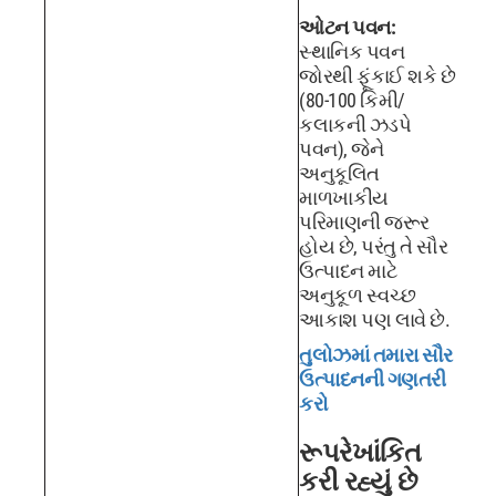
ઓટન પવન:
સ્થાનિક પવન
જોરથી ફૂંકાઈ શકે છે
(80-100 કિમી/
કલાકની ઝડપે
પવન), જેને
અનુકૂલિત
માળખાકીય
પરિમાણની જરૂર
હોય છે, પરંતુ તે સૌર
ઉત્પાદન માટે
અનુકૂળ સ્વચ્છ
આકાશ પણ લાવે છે.
તુલોઝમાં તમારા સૌર
ઉત્પાદનની ગણતરી
કરો
રૂપરેખાંકિત
કરી રહ્યું છે