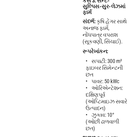
કેસ 3: સેન્ટ-
સુલ્પિસ-સુર-લેઝમાં
ફાર્મ
સંદર્ભ:
કૃષિ હેંગર સાથે
અનાજ ફાર્મ,
નોંધપાત્ર વપરાશ
(સૂકવણી, સિંચાઈ).
રૂપરેખાંકન:
સપાટી: 300 m²
ફાઇબર સિમેન્ટની
છત
પાવર: 50 kWc
ઓરિએન્ટેશન:
દક્ષિણપૂર્વ
(ઓપ્ટિમાઇઝ સવારે
ઉત્પાદન)
ઝુકાવ: 10°
(ઓછી ઢાળવાળી
છત)