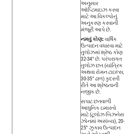
અનુસાર
ઑપ્ટિમાઇઝ કરવા
માટે આ વિકલ્પોનું
અનુકરણ કરવાની
મંજૂરી આપે છે.
નમવું કોણ:
વાર્ષિક
ઉત્પાદન વધારવા માટે
તુલોઝમાં શ્રેષ્ઠ કોણ
32-34° છે. પરંપરાગત
તુલોઝ છત (યાંત્રિક
અથવા રોમન ટાઇલ્સ,
30-35° ઢાળ) કુદરતી
રીતે આ શ્રેષ્ઠતાની
નજીક છે.
સપાટ છતવાળી
આધુનિક ઇમારતો
માટે (ટૂલોઝ બિઝનેસ
ઝોનમાં અસંખ્ય), 20-
25° ઝુકાવ ઉત્પાદન