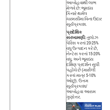
આબોહવાથી લાભ
મેળવે છે: ભૂમધ્ય
કિનારે થર્મલ
ચરમસીમા વિના ઉદાર
સૂર્યપ્રકાશ.
પ્રાદેશિક
સરખામણી:
તુલોઝ
પેરિસ કરતાં 20-25%
વધુ ઉત્પાદન કરે છે,
નેન્ટેસ કરતાં 15-20%
વધુ, અને ભૂમધ્ય
દક્ષિણ પ્રદર્શન સુધી
પહોંચે છે (માર્સેલી
કરતાં માત્ર 5-10%
ઓછું). ઉત્તમ
સૂર્યપ્રકાશ/
આબોહવા આરામ
ગુણોત્તર.