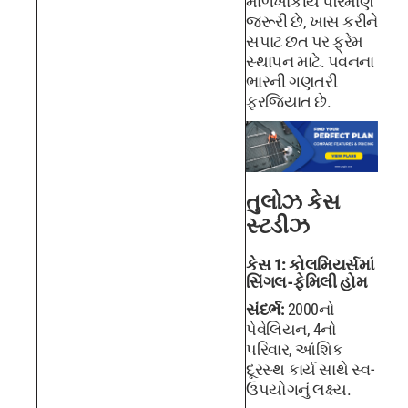
માળખાકીય પરિમાણ
જરૂરી છે, ખાસ કરીને
સપાટ છત પર ફ્રેમ
સ્થાપન માટે. પવનના
ભારની ગણતરી
ફરજિયાત છે.
તુલોઝ કેસ
સ્ટડીઝ
કેસ 1: કોલમિયર્સમાં
સિંગલ-ફેમિલી હોમ
સંદર્ભ:
2000નો
પેવેલિયન, 4નો
પરિવાર, આંશિક
દૂરસ્થ કાર્ય સાથે સ્વ-
ઉપયોગનું લક્ષ્ય.