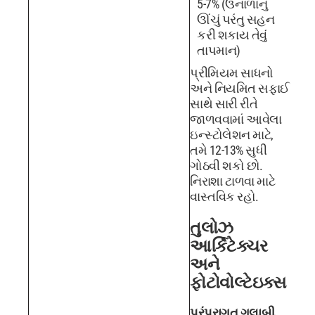
5-7% (ઉનાળાનું
ઊંચું પરંતુ સહન
કરી શકાય તેવું
તાપમાન)
પ્રીમિયમ સાધનો
અને નિયમિત સફાઈ
સાથે સારી રીતે
જાળવવામાં આવેલા
ઇન્સ્ટોલેશન માટે,
તમે 12-13% સુધી
ગોઠવી શકો છો.
નિરાશા ટાળવા માટે
વાસ્તવિક રહો.
તુલોઝ
આર્કિટેક્ચર
અને
ફોટોવોલ્ટેઇક્સ
પરંપરાગત ગુલાબી