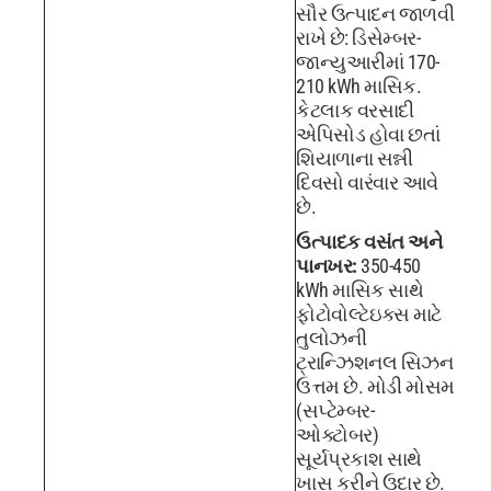
સૌર ઉત્પાદન જાળવી
રાખે છે: ડિસેમ્બર-
જાન્યુઆરીમાં 170-
210 kWh માસિક.
કેટલાક વરસાદી
એપિસોડ હોવા છતાં
શિયાળાના સન્ની
દિવસો વારંવાર આવે
છે.
ઉત્પાદક વસંત અને
પાનખર:
350-450
kWh માસિક સાથે
ફોટોવોલ્ટેઇક્સ માટે
તુલોઝની
ટ્રાન્ઝિશનલ સિઝન
ઉત્તમ છે. મોડી મોસમ
(સપ્ટેમ્બર-
ઓક્ટોબર)
સૂર્યપ્રકાશ સાથે
ખાસ કરીને ઉદાર છે.