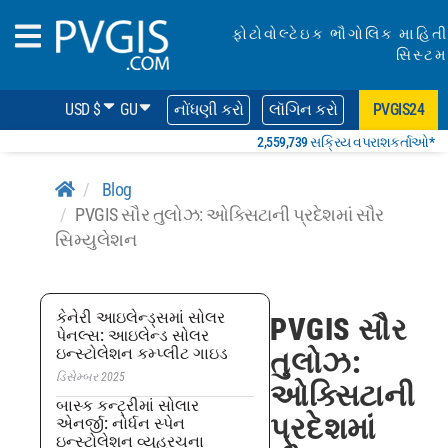
ફોટોવોલ્ટેઇક ભૌગોલિક માહિતી
સિસ્ટમ
USD $
GU
નોંધણી કરો
લૉગિન કરો
PVGIS24
2,559,739 સક્રિય વપરાશકર્તાઓ*
Blog
PVGIS સૌર તુલોઝ: ઓક્સિટાની પ્રદેશમાં સૌર
સિમ્યુલેશન
કેનેરી આઇલેન્ડ્સમાં સોલર
PVGIS સૌર
પેનલ્સ: આઇલેન્ડ સોલર
ઇન્સ્ટોલેશન કમ્પ્લીટ ગાઇડ
તુલોઝ:
ડિસેમ્બર 2025
ઓક્સિટાની
બાસ્ક કન્ટ્રીમાં સોલાર
પ્રદેશમાં
એનર્જી: નોર્ધન સ્પેન
ઇન્સ્ટોલેશન વ્યૂહરચના