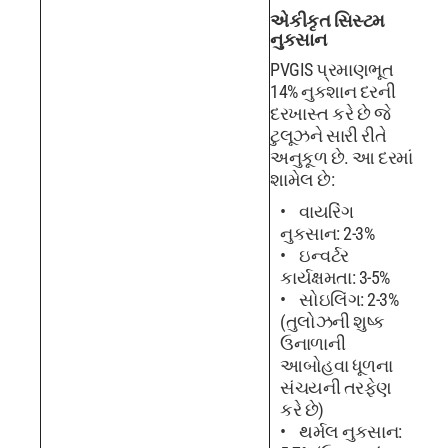
એકીકૃત સિસ્ટમ
નુકસાન
PVGIS પ્રમાણભૂત
14% નુકશાન દરની
દરખાસ્ત કરે છે જે
ટુલૂઝને સારી રીતે
અનુકૂળ છે. આ દરમાં
શામેલ છે:
વાયરિંગ
નુકસાન: 2-3%
ઇન્વર્ટર
કાર્યક્ષમતા: 3-5%
સોઇલિંગ: 2-3%
(તુલોઝની શુષ્ક
ઉનાળાની
આબોહવા ધૂળના
સંચયની તરફેણ
કરે છે)
થર્મલ નુકસાન: