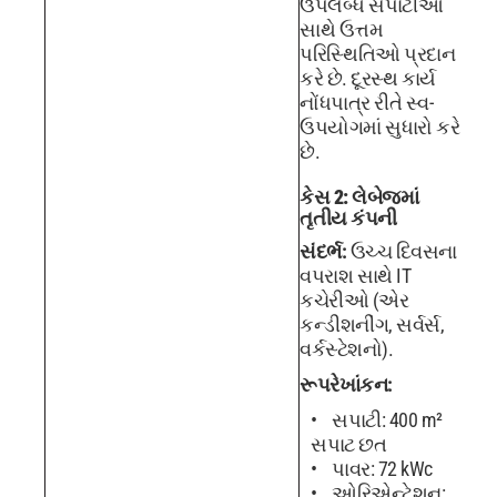
ઉપલબ્ધ સપાટીઓ
સાથે ઉત્તમ
પરિસ્થિતિઓ પ્રદાન
કરે છે. દૂરસ્થ કાર્ય
નોંધપાત્ર રીતે સ્વ-
ઉપયોગમાં સુધારો કરે
છે.
કેસ 2: લેબેજમાં
તૃતીય કંપની
સંદર્ભ:
ઉચ્ચ દિવસના
વપરાશ સાથે IT
કચેરીઓ (એર
કન્ડીશનીંગ, સર્વર્સ,
વર્કસ્ટેશનો).
રૂપરેખાંકન:
સપાટી: 400 m²
સપાટ છત
પાવર: 72 kWc
ઓરિએન્ટેશન: