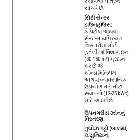
સ્થાપત્ય પાત્રને
સાચવે છે.
સિટી સેન્ટર
ટાઉનહાઉસ:
કેપિટોલ અથવા
સેન્ટ-સાયપ્રિયન
વિસ્તારોમાં મોટી
હવેલીઓ વિશાળ છત
(80-150 m²) પ્રદાન
કરે છે જે
કોન્ડોમિનિયમ
અથવા વ્યાવસાયિક
ઉપયોગ માટે મોટા
સ્થાપનો (12-25 kWc)
માટે આદર્શ છે.
ઉપનગરીય ઝોનનું
વિસ્તરણ
તુલોઝ પટ્ટો (બાલમા,
લ'યુનિયન,