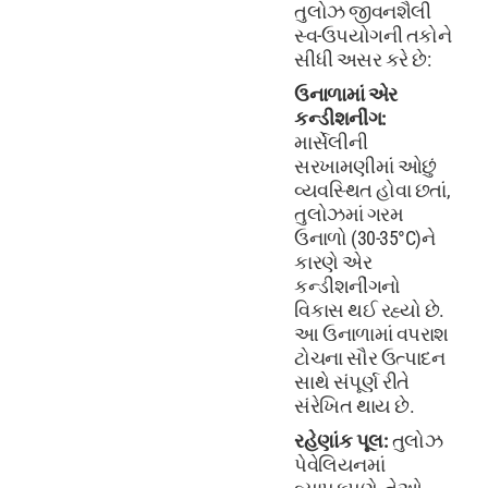
તુલોઝ જીવનશૈલી
સ્વ-ઉપયોગની તકોને
સીધી અસર કરે છે:
ઉનાળામાં એર
કન્ડીશનીંગ:
માર્સેલીની
સરખામણીમાં ઓછું
વ્યવસ્થિત હોવા છતાં,
તુલોઝમાં ગરમ ​​
ઉનાળો (30-35°C)ને
કારણે એર
કન્ડીશનીંગનો
વિકાસ થઈ રહ્યો છે.
આ ઉનાળામાં વપરાશ
ટોચના સૌર ઉત્પાદન
સાથે સંપૂર્ણ રીતે
સંરેખિત થાય છે.
રહેણાંક પૂલ:
તુલોઝ
પેવેલિયનમાં