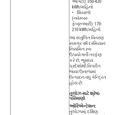
ઓક્ટો): 350-420
kWh/મહિનો
શિયાળો
(નવેમ્બર-
ફેબ્રુઆરી): 170-
210 kWh/મહિનો
આ સંતુલિત વિતરણ
સમગ્ર વર્ષ દરમિયાન
નિયમિત સ્વ-
ઉપયોગની તરફેણ
કરે છે, ભૂમધ્ય
પ્રદેશોથી વિપરીત
જ્યાં ઉનાળામાં
ઉત્પાદન વધુ કેન્દ્રિત
હોય છે.
તુલોઝ માટે શ્રેષ્ઠ
પરિમાણો
ઓરિએન્ટેશન:
તુલોઝમાં, દક્ષિણ