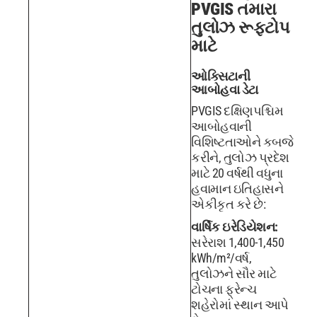
PVGIS તમારા
તુલોઝ રૂફટોપ
માટે
ઓક્સિટાની
આબોહવા ડેટા
PVGIS દક્ષિણપશ્ચિમ
આબોહવાની
વિશિષ્ટતાઓને કબજે
કરીને, તુલોઝ પ્રદેશ
માટે 20 વર્ષથી વધુના
હવામાન ઇતિહાસને
એકીકૃત કરે છે:
વાર્ષિક ઇરેડિયેશન:
સરેરાશ 1,400-1,450
kWh/m²/વર્ષ,
તુલોઝને સૌર માટે
ટોચના ફ્રેન્ચ
શહેરોમાં સ્થાન આપે