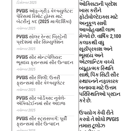
ડિસેમ્બર 2025
ઓક્સિટાની પ્રદેશ
ખાસ કરીને
PVGIS ઑફ-ગ્રીડ કેલ્ક્યુલેટર:
પેરિસમાં રિમોટ હોમ્સ માટે
ફોટોવોલ્ટેઇક્સ માટે
બેટરીનું કદ (2025 માર્ગદર્શિકા)
અનુકૂળ સન્ની
નવેમ્બર 2025
આબોહવાથી લાભ
મેળવે છે. વાર્ષિક 2,100
PVGIS સોલર રેન્સ: બ્રિટ્ટેની
પ્રદેશમાં સૌર સિમ્યુલેશન
કલાકથી વધુ
સૂર્યપ્રકાશ અને
નવેમ્બર 2025
ભૂમધ્ય અને
PVGIS સૌર મોન્ટપેલિયર:
એટલાન્ટિક વચ્ચે
ભૂમધ્ય ફ્રાન્સમાં સૌર ઉત્પાદન
વ્યૂહાત્મક સ્થિતિ
નવેમ્બર 2025
સાથે, પિંક સિટી સૌર
PVGIS સૌર લિલી: ઉત્તરી
સ્થાપનને નફાકારક
ફ્રાન્સમાં સૌર કેલ્ક્યુલેટર
બનાવવા માટે ઉત્તમ
નવેમ્બર 2025
પરિસ્થિતિઓ પ્રદાન
PVGIS સૌર બોર્ડેક્સ: નુવેલે-
કરે છે.
એક્વિટેઈનમાં સૌર અંદાજ
નવેમ્બર 2025
ઉપયોગ કેવી રીતે
PVGIS સૌર સ્ટ્રાસબર્ગ: પૂર્વી
કરવો તે શોધો PVGIS
ફ્રાન્સમાં સૌર ઉત્પાદન
તમારા ટૂલોઝ
નવેમ્બર 2025