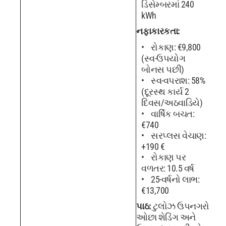
ડિસેમ્બરમાં 240
kWh
નફાકારકતા:
રોકાણ: €9,800
(સ્વ-ઉપયોગ
બોનસ પછી)
સ્વ-વપરાશ: 58%
(દૂરસ્થ કાર્ય 2
દિવસ/અઠવાડિયે)
વાર્ષિક બચત:
€740
સરપ્લસ વેચાણ:
+190 €
રોકાણ પર
વળતર: 10.5 વર્ષ
25-વર્ષનો લાભ:
€13,700
પાઠ:
ટુલોઝ ઉપનગરો
ઓછા શેડિંગ અને