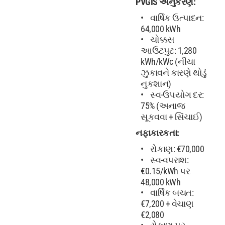
PVGIS અનુકરણ:
વાર્ષિક ઉત્પાદન:
64,000 kWh
ચોક્કસ
આઉટપુટ: 1,280
kWh/kWc (નીચા
ઝુકાવને કારણે થોડું
નુકશાન)
સ્વ-ઉપયોગ દર:
75% (અનાજ
સૂકવવા + સિંચાઈ)
નફાકારકતા:
રોકાણ: €70,000
સ્વ-વપરાશ:
€0.15/kWh પર
48,000 kWh
વાર્ષિક બચત:
€7,200 + વેચાણ
€2,080