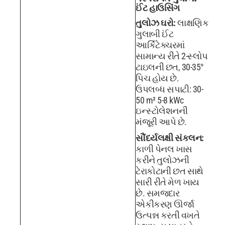
ઈંટ હાઉસિંગ
તુલોઝ ઘરો:
લાક્ષણિક
ગુલાબી ઈંટ
આર્કિટેક્ચરમાં
સામાન્ય રીતે 2-સ્લોપ
ટાઇલની છત, 30-35°
પિચ હોય છે.
ઉપલબ્ધ સપાટી: 30-
50 m² 5-8 kWc
ઇન્સ્ટોલેશનની
મંજૂરી આપે છે.
સૌંદર્યલક્ષી સંકલન:
કાળી પેનલ ખાસ
કરીને તુલોઝની
ટેરાકોટાની છત સાથે
સારી રીતે મેળ ખાય
છે. સમજદાર
એકીકરણ ઊર્જા
ઉત્પન્ન કરતી વખતે