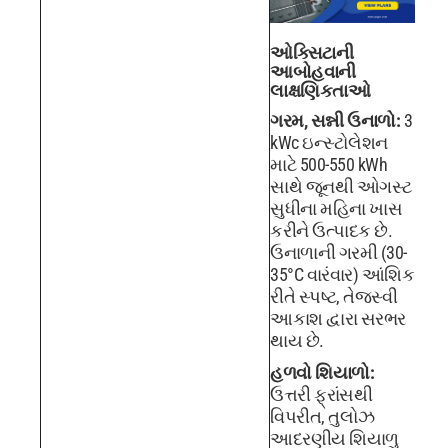
ઓક્સિટાની
આબોહવાની
લાક્ષણિકતાઓ
ગરમ, સન્ની ઉનાળો:
3
kWc ઇન્સ્ટોલેશન
માટે 500-550 kWh
સાથે જૂનથી ઓગસ્ટ
સુધીના મહિના ખાસ
કરીને ઉત્પાદક છે.
ઉનાળાની ગરમી (30-
35°C વારંવાર) આંશિક
રીતે સ્પષ્ટ, તેજસ્વી
આકાશ દ્વારા સરભર
થાય છે.
હળવો શિયાળો:
ઉત્તરી ફ્રાંસથી
વિપરીત, તુલોઝ
આદરણીય શિયાળુ