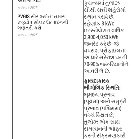
અંદાજ કાઢો
ફ્રાન્સમાં તુલોઝ
નવેમ્બર 2025
સૌથી સન્ની શહેરોમાં
સ્થાન ધરાવે છે.
PVGIS સૌર લ્યોન: તમારા
રૂફટોપ સોલર ઉત્પાદનની
રહેણાંક 3 kWc
ગણતરી કરો
ઇન્સ્ટોલેશન વાર્ષિક
નવેમ્બર 2025
3,900-4,050 kWh
જનરેટ કરે છે, જે
વપરાશ પ્રોફાઇલના
આધારે સરેરાશ ઘરની
70-90% જરૂરિયાતોને
આવરી લે છે.
ફાયદાકારક
ભૌગોલિક સ્થિતિ:
ભૂમધ્ય પ્રભાવ
(પૂર્વમાં) અને સમુદ્રી
પ્રભાવ (પશ્ચિમમાં)
વચ્ચે સ્થિત છે,
તુલોઝ એક સારા
સમાધાનની ઓફર
કરતી સંક્રમણકારી