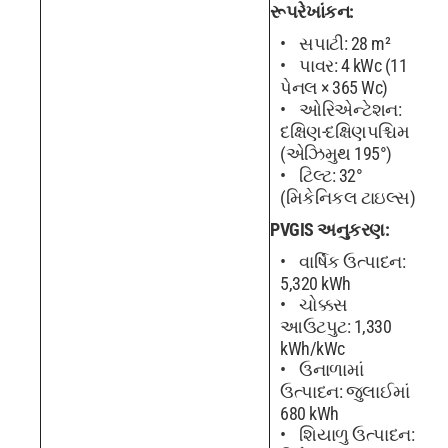
રૂપરેખાંકન:
સપાટી: 28 m²
પાવર: 4 kWc (11
પેનલ × 365 Wc)
ઓરિએન્ટેશન:
દક્ષિણ-દક્ષિણપશ્ચિમ
(એઝિમુથ 195°)
ટિલ્ટ: 32°
(મિકેનિકલ ટાઇલ્સ)
PVGIS અનુકરણ:
વાર્ષિક ઉત્પાદન:
5,320 kWh
ચોક્કસ
આઉટપુટ: 1,330
kWh/kWc
ઉનાળામાં
ઉત્પાદન: જુલાઈમાં
680 kWh
શિયાળુ ઉત્પાદન: