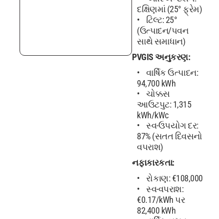
દક્ષિણમાં (25° ફ્રેમ)
ટિલ્ટ: 25°
(ઉત્પાદન/પવન
સાથે સમાધાન)
PVGIS અનુકરણ:
વાર્ષિક ઉત્પાદન:
94,700 kWh
ચોક્કસ
આઉટપુટ: 1,315
kWh/kWc
સ્વ-ઉપયોગ દર:
87% (સતત દિવસનો
વપરાશ)
નફાકારકતા:
રોકાણ: €108,000
સ્વ-વપરાશ:
€0.17/kWh પર
82,400 kWh