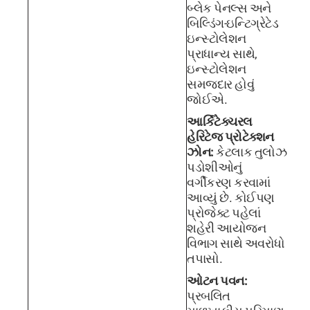
બ્લેક પેનલ્સ અને
બિલ્ડિંગ-ઇન્ટિગ્રેટેડ
ઇન્સ્ટોલેશન
પ્રાધાન્ય સાથે,
ઇન્સ્ટોલેશન
સમજદાર હોવું
જોઈએ.
આર્કિટેક્ચરલ
હેરિટેજ પ્રોટેક્શન
ઝોન:
કેટલાક તુલોઝ
પડોશીઓનું
વર્ગીકરણ કરવામાં
આવ્યું છે. કોઈપણ
પ્રોજેક્ટ પહેલાં
શહેરી આયોજન
વિભાગ સાથે અવરોધો
તપાસો.
ઓટન પવન:
પ્રબલિત