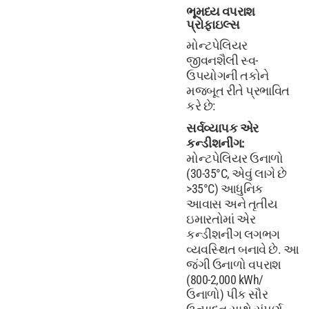
ભૂમધ્ય વપરાશ
પ્રોફાઇલ્સ
મોન્ટપેલિયર
જીવનશૈલી સ્વ-
ઉપયોગની તકોને
મજબૂત રીતે પ્રભાવિત
કરે છે:
સર્વવ્યાપક એર
કન્ડીશનીંગ:
મોન્ટપેલિયર ઉનાળો
(30-35°C, એવું લાગે છે
>35°C) આધુનિક
આવાસ અને તૃતીય
ઇમારતોમાં એર
કન્ડીશનીંગ લગભગ
વ્યવસ્થિત બનાવે છે. આ
જંગી ઉનાળો વપરાશ
(800-2,000 kWh/
ઉનાળો) પીક સૌર