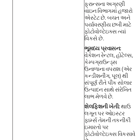
ફ્રાન્સના અગ્રણી
વાઇન વિભાગમાં હજારો
એસ્ટેટ છે. બચત અને
પર્યાવરણીય છબી માટે
ફોટોવોલ્ટેઇક્સ ત્યાં
વિકસે છે.
ભૂમધ્ય પ્રવાસન:
વેકેશન રેન્ટલ, હોટેલ્સ,
કેમ્પગ્રાઉન્ડ્સ
ઉનાળાના વપરાશ (એર
કન્ડીશનીંગ, પૂલ) થી
સંપૂર્ણ રીતે પીક સોલાર
ઉત્પાદન સાથે સંરેખિત
લાભ મેળવે છે.
શેલફિશની ખેતી:
થાઉ
લગૂન પર ઓઇસ્ટર
ફાર્મ્સ તેમની તકનીકી
ઇમારતો પર
ફોટોવોલ્ટેઇક્સ વિકસાવે