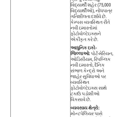
વિદ્યાર્થી શહેર (75,000
વિદ્યાર્થીઓ), નોંધપાત્ર
ગતિશીલતા દર્શાવે છે.
કેમ્પસ વ્યવસ્થિત રીતે
નવી ઇમારતોમાં
ફોટોવોલ્ટેઇક્સને
એકીકૃત કરે છે.
આધુનિક ઇકો-
જિલ્લાઓ:
પોર્ટ-મેરિયન,
ઓડિસીયમ, રિપબ્લિક
નવી ઇમારતો, દૈનિક
સંભાળ કેન્દ્રો અને
જાહેર સુવિધાઓ પર
વ્યવસ્થિત
ફોટોવોલ્ટેઇક્સ સાથે
ટકાઉ પડોશીઓ
વિકસાવે છે.
વ્યવસાય ક્ષેત્રો:
મોન્ટપેલિયર પાસે