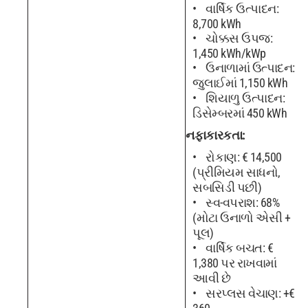
વાર્ષિક ઉત્પાદન:
8,700 kWh
ચોક્કસ ઉપજ:
1,450 kWh/kWp
ઉનાળામાં ઉત્પાદન:
જુલાઈમાં 1,150 kWh
શિયાળુ ઉત્પાદન:
ડિસેમ્બરમાં 450 kWh
નફાકારકતા:
રોકાણ: € 14,500
(પ્રીમિયમ સાધનો,
સબસિડી પછી)
સ્વ-વપરાશ: 68%
(મોટા ઉનાળો એસી +
પૂલ)
વાર્ષિક બચત: €
1,380 પર રાખવામાં
આવી છે
સરપ્લસ વેચાણ: +€