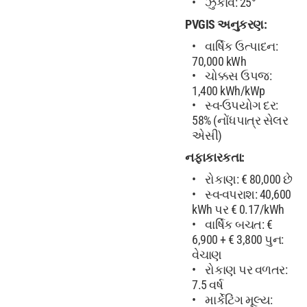
ઝુકાવ: 25°
PVGIS અનુકરણ:
વાર્ષિક ઉત્પાદન:
70,000 kWh
ચોક્કસ ઉપજ:
1,400 kWh/kWp
સ્વ-ઉપયોગ દર:
58% (નોંધપાત્ર સેલર
એસી)
નફાકારકતા:
રોકાણ: € 80,000 છે
સ્વ-વપરાશ: 40,600
kWh પર € 0.17/kWh
વાર્ષિક બચત: €
6,900 + € 3,800 પુન:
વેચાણ
રોકાણ પર વળતર:
7.5 વર્ષ
માર્કેટિંગ મૂલ્ય: