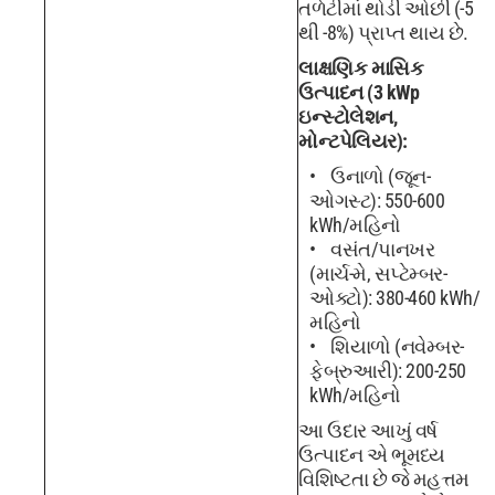
તળેટીમાં થોડી ઓછી (-5
થી -8%) પ્રાપ્ત થાય છે.
લાક્ષણિક માસિક
ઉત્પાદન (3 kWp
ઇન્સ્ટોલેશન,
મોન્ટપેલિયર):
ઉનાળો (જૂન-
ઓગસ્ટ): 550-600
kWh/મહિનો
વસંત/પાનખર
(માર્ચ-મે, સપ્ટેમ્બર-
ઓક્ટો): 380-460 kWh/
મહિનો
શિયાળો (નવેમ્બર-
ફેબ્રુઆરી): 200-250
kWh/મહિનો
આ ઉદાર આખું વર્ષ
ઉત્પાદન એ ભૂમધ્ય
વિશિષ્ટતા છે જે મહત્તમ