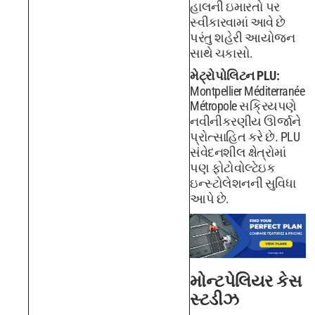
હાલની ઇમારતો પર
સ્વીકારવામાં આવે છે
પરંતુ શહેરી આયોજન
સાથે ચકાસો.
મેટ્રોપોલિટન PLU:
Montpellier Méditerranée
Métropole સક્રિયપણે
નવીનીકરણીય ઊર્જાને
પ્રોત્સાહિત કરે છે. PLU
સંવેદનશીલ ક્ષેત્રોમાં
પણ ફોટોવોલ્ટેઇક
ઇન્સ્ટોલેશનની સુવિધા
આપે છે.
મોન્ટપેલિયર કેસ
સ્ટડીઝ