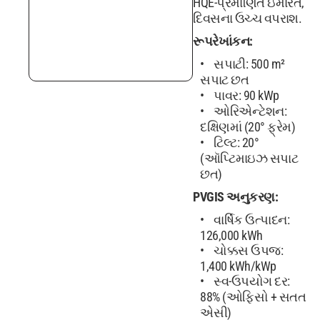
HQE-પ્રમાણિત ઇમારત,
દિવસના ઉચ્ચ વપરાશ.
રૂપરેખાંકન:
સપાટી: 500 m²
સપાટ છત
પાવર: 90 kWp
ઓરિએન્ટેશન:
દક્ષિણમાં (20° ફ્રેમ)
ટિલ્ટ: 20°
(ઑપ્ટિમાઇઝ સપાટ
છત)
PVGIS અનુકરણ:
વાર્ષિક ઉત્પાદન:
126,000 kWh
ચોક્કસ ઉપજ:
1,400 kWh/kWp
સ્વ-ઉપયોગ દર:
88% (ઓફિસો + સતત
એસી)