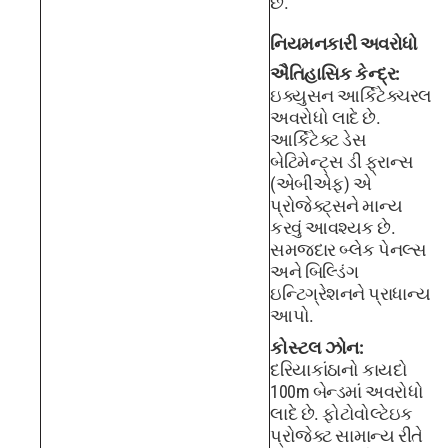
છે.
નિયમનકારી અવરોધો
ઐતિહાસિક કેન્દ્ર:
ઇક્યુસન આર્કિટેક્ચરલ
અવરોધો લાદે છે.
આર્કિટેક્ટ ડેસ
બેટિમેન્ટ્સ ડી ફ્રાન્સ
(એબીએફ) એ
પ્રોજેક્ટ્સને માન્ય
કરવું આવશ્યક છે.
સમજદાર બ્લેક પેનલ્સ
અને બિલ્ડિંગ
ઇન્ટિગ્રેશનને પ્રાધાન્ય
આપો.
કોસ્ટલ ઝોન:
દરિયાકાંઠાનો કાયદો
100m બેન્ડમાં અવરોધો
લાદે છે. ફોટોવોલ્ટેઇક
પ્રોજેક્ટ સામાન્ય રીતે