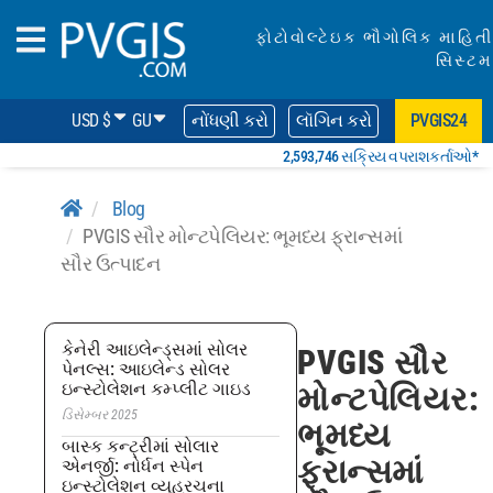
ફોટોવોલ્ટેઇક ભૌગોલિક માહિતી
સિસ્ટમ
USD $
GU
નોંધણી કરો
લૉગિન કરો
PVGIS24
2,593,746 સક્રિય વપરાશકર્તાઓ*
Blog
PVGIS સૌર મોન્ટપેલિયર: ભૂમધ્ય ફ્રાન્સમાં
સૌર ઉત્પાદન
કેનેરી આઇલેન્ડ્સમાં સોલર
PVGIS સૌર
પેનલ્સ: આઇલેન્ડ સોલર
ઇન્સ્ટોલેશન કમ્પ્લીટ ગાઇડ
મોન્ટપેલિયર:
ડિસેમ્બર 2025
ભૂમધ્ય
બાસ્ક કન્ટ્રીમાં સોલાર
ફ્રાન્સમાં
એનર્જી: નોર્ધન સ્પેન
ઇન્સ્ટોલેશન વ્યૂહરચના