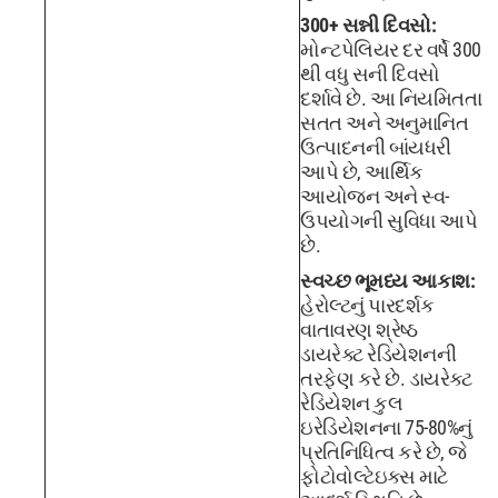
300+ સન્ની દિવસો:
મોન્ટપેલિયર દર વર્ષે 300
થી વધુ સની દિવસો
દર્શાવે છે. આ નિયમિતતા
સતત અને અનુમાનિત
ઉત્પાદનની બાંયધરી
આપે છે, આર્થિક
આયોજન અને સ્વ-
ઉપયોગની સુવિધા આપે
છે.
સ્વચ્છ ભૂમધ્ય આકાશ:
હેરોલ્ટનું પારદર્શક
વાતાવરણ શ્રેષ્ઠ
ડાયરેક્ટ રેડિયેશનની
તરફેણ કરે છે. ડાયરેક્ટ
રેડિયેશન કુલ
ઇરેડિયેશનના 75-80%નું
પ્રતિનિધિત્વ કરે છે, જે
ફોટોવોલ્ટેઇક્સ માટે