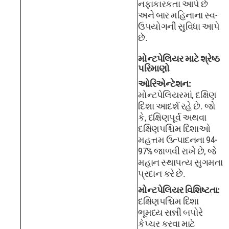
નફાકારકતા આપે છે
અને બાર મહિનાના સ્વ-
ઉપયોગની સુવિધા આપે
છે.
મોન્ટપેલિયર માટે શ્રેષ્ઠ
પરિમાણો
ઓરિએન્ટેશન:
મોન્ટપેલિયરમાં, દક્ષિણ
દિશા આદર્શ રહે છે. જો
કે, દક્ષિણપૂર્વ અથવા
દક્ષિણપશ્ચિમ દિશાઓ
મહત્તમ ઉત્પાદનના 94-
97% જાળવી રાખે છે, જે
મહાન સ્થાપત્ય સુગમતા
પ્રદાન કરે છે.
મોન્ટપેલિયર વિશિષ્ટતા:
દક્ષિણપશ્ચિમ દિશા
ભૂમધ્ય સન્ની બપોરે
કેપ્ચર કરવા માટે