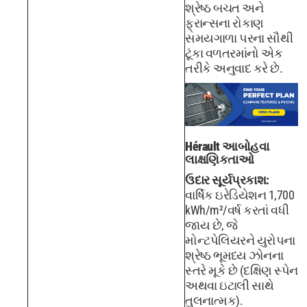
શ્રેષ્ઠ બચત અને
ફ્રાન્સના રોકાણ
સમયગાળા પરના સૌથી
ટૂંકા વળતરમાંનો એક
તરીકે અનુવાદ કરે છે.
Hérault આબોહવા
લાક્ષણિકતાઓ
ઉદાર સૂર્યપ્રકાશ:
વાર્ષિક ઇરેડિયેશન 1,700
kWh/m²/વર્ષ કરતાં વધી
જાય છે, જે
મોન્ટપેલિયરને યુરોપના
શ્રેષ્ઠ ભૂમધ્ય ઝોનના
સ્તરે મૂકે છે (દક્ષિણ સ્પેન
અથવા ઇટાલી સાથે
તુલનાત્મક).