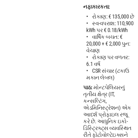
નફાકારકતા:
રોકાણ: € 135,000 છે
સ્વ-વપરાશ: 110,900
kWh પર € 0.18/kWh
વાર્ષિક બચત: €
20,000 + € 2,000 પુન:
વેચાણ
રોકાણ પર વળતર:
6.1 વર્ષ
CSR સંચાર (ટકાઉ
મકાન લેબલ)
પાઠ:
મોન્ટપેલિયરનું
તૃતીય ક્ષેત્ર (IT,
કન્સલ્ટિંગ,
એડમિનિસ્ટ્રેશન) એક
આદર્શ પ્રોફાઇલ રજૂ
કરે છે. આધુનિક ઇકો-
ડિસ્ટ્રિક્ટ્સ વ્યવસ્થિત
રીતે ફોટોવોલ્ટેઇક્સને