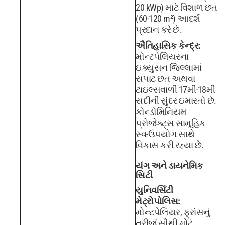
20 kWp) માટે વિશાળ છત
(60-120 m²) આદર્શ
પ્રદાન કરે છે.
ઐતિહાસિક કેન્દ્ર:
મોન્ટપેલિયરના
ઇક્યુસન જિલ્લામાં
સપાટ છત અથવા
ટાઇલ્સવાળી 17મી-18મી
સદીની સુંદર ઇમારતો છે.
કોન્ડોમિનિયમ
પ્રોજેક્ટ્સ સામૂહિક
સ્વ-ઉપયોગ સાથે
વિકાસ કરી રહ્યા છે.
યંગ અને ડાયનેમિક
સિટી
યુનિવર્સિટી
મેટ્રોપોલિસ:
મોન્ટપેલિયર, ફ્રાંસનું
ત્રીજું સૌથી મોટું