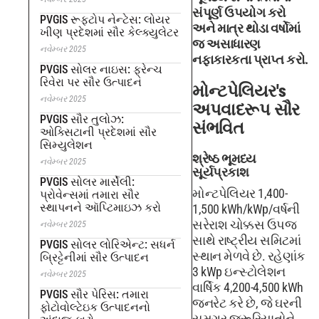
સંપૂર્ણ ઉપયોગ કરો
PVGIS રૂફટોપ નેન્ટેસ: લોયર
અને માત્ર થોડા વર્ષોમાં
ખીણ પ્રદેશમાં સૌર કેલ્ક્યુલેટર
જ અસાધારણ
નવેમ્બર 2025
નફાકારકતા પ્રાપ્ત કરો.
PVGIS સોલર નાઇસ: ફ્રેન્ચ
રિવેરા પર સૌર ઉત્પાદન
મોન્ટપેલિયર's
નવેમ્બર 2025
અપવાદરૂપ સૌર
PVGIS સૌર તુલોઝ:
સંભવિત
ઓક્સિટાની પ્રદેશમાં સૌર
સિમ્યુલેશન
શ્રેષ્ઠ ભૂમધ્ય
નવેમ્બર 2025
સૂર્યપ્રકાશ
PVGIS સોલર માર્સેલી:
મોન્ટપેલિયર 1,400-
પ્રોવેન્સમાં તમારા સૌર
સ્થાપનને ઑપ્ટિમાઇઝ કરો
1,500 kWh/kWp/વર્ષની
સરેરાશ ચોક્કસ ઉપજ
નવેમ્બર 2025
સાથે રાષ્ટ્રીય સમિટમાં
PVGIS સોલર લોરિએન્ટ: સધર્ન
સ્થાન મેળવે છે. રહેણાંક
બ્રિટ્ટેનીમાં સૌર ઉત્પાદન
3 kWp ઇન્સ્ટોલેશન
નવેમ્બર 2025
વાર્ષિક 4,200-4,500 kWh
PVGIS સૌર પેરિસ: તમારા
જનરેટ કરે છે, જે ઘરની
ફોટોવોલ્ટેઇક ઉત્પાદનનો
સમગ્ર જરૂરિયાતોને