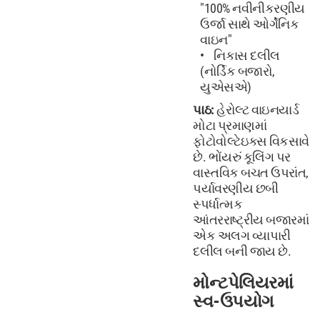
"100% નવીનીકરણીય
ઉર્જા સાથે ઓર્ગેનિક
વાઇન"
નિકાસ દલીલ
(નોર્ડિક બજારો,
યુએસએ)
પાઠ:
હેરોલ્ટ વાઇનયાર્ડ
મોટા પ્રમાણમાં
ફોટોવોલ્ટેઇક્સ વિકસાવે
છે. ભોંયરું કૂલિંગ પર
વાસ્તવિક બચત ઉપરાંત,
પર્યાવરણીય છબી
સ્પર્ધાત્મક
આંતરરાષ્ટ્રીય બજારમાં
એક અલગ વ્યાપારી
દલીલ બની જાય છે.
મોન્ટપેલિયરમાં
સ્વ-ઉપયોગ