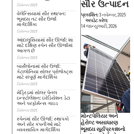
સૌર ઉત્પાદન
ડિસેમ્બર 2025
વેલેન્સિયામાં સૌર સ્થાપન:
પ્રકાશિત:
3 નવેમ્બર, 2025
ભૂમધ્ય તટ સૌર ઉર્જા
અપડેટ કરેલ:
માર્ગદર્શિકા
14 જાન્યુઆરી, 2026
ડિસેમ્બર 2025
આંદાલુસિયામાં સૌર ઊર્જા: શા
માટે દક્ષિણ સ્પેન સૌર ઊર્જામાં
આગળ છે
ડિસેમ્બર 2025
બાર્સેલોનામાં સૌર ઉર્જા:
કેટાલોનિયા સોલર પ્રોજેક્ટ્સ
માટે સંપૂર્ણ માર્ગદર્શિકા
ડિસેમ્બર 2025
મેડ્રિડમાં સોલર પેનલ
ઇન્સ્ટોલેશન: ઇરેડિયેશન ડેટા
અને પરફોર્મન્સ ગાઇડ
ડિસેમ્બર 2025
મોન્ટપેલિયર અને
સ્પેનમાં સૌર ઊર્જા: સ્થાપકો
હેરોલ્ટ અસાધારણ
અને સૌર કંપનીઓ માટે
ભૂમધ્ય સૂર્યપ્રકાશનો
વ્યવસાયિક માર્ગદર્શિકા