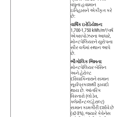
વધુના હવામાન
ઇતિહાસને એકીકૃત કરે
છે:
વાર્ષિક ઇરેડિયેશન:
1,700-1,750 kWh/m²/વર્ષ
એક્સપોઝરના આધારે,
મોન્ટપેલિયરને યુરોપના
સૌર વર્ગમાં સ્થાન આપે
છે.
ભૌગોલિક ભિન્નતા:
મોન્ટપેલિયર બેસિન
અને હેરોલ્ટ
દરિયાકિનારાને સમાન
સૂર્યપ્રકાશથી ફાયદો
થાય છે. આંતરિક
વિસ્તારો (લોડેવ,
ક્લેર્મોન્ટ-લ'હેરાલ્ટ)
સમાન કામગીરી દર્શાવે છે
(±2-3%), જ્યારે કેવેનેસ