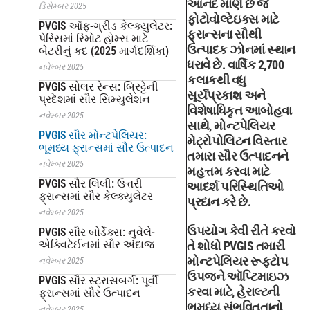
આનંદ માણે છે જે
ડિસેમ્બર 2025
ફોટોવોલ્ટેઇક્સ માટે
PVGIS ઑફ-ગ્રીડ કેલ્ક્યુલેટર:
ફ્રાન્સના સૌથી
પેરિસમાં રિમોટ હોમ્સ માટે
ઉત્પાદક ઝોનમાં સ્થાન
બેટરીનું કદ (2025 માર્ગદર્શિકા)
ધરાવે છે. વાર્ષિક 2,700
નવેમ્બર 2025
કલાકથી વધુ
PVGIS સોલર રેન્સ: બ્રિટ્ટેની
સૂર્યપ્રકાશ અને
પ્રદેશમાં સૌર સિમ્યુલેશન
વિશેષાધિકૃત આબોહવા
નવેમ્બર 2025
સાથે, મોન્ટપેલિયર
PVGIS સૌર મોન્ટપેલિયર:
મેટ્રોપોલિટન વિસ્તાર
ભૂમધ્ય ફ્રાન્સમાં સૌર ઉત્પાદન
તમારા સૌર ઉત્પાદનને
નવેમ્બર 2025
મહત્તમ કરવા માટે
PVGIS સૌર લિલી: ઉત્તરી
આદર્શ પરિસ્થિતિઓ
ફ્રાન્સમાં સૌર કેલ્ક્યુલેટર
પ્રદાન કરે છે.
નવેમ્બર 2025
ઉપયોગ કેવી રીતે કરવો
PVGIS સૌર બોર્ડેક્સ: નુવેલે-
એક્વિટેઈનમાં સૌર અંદાજ
તે શોધો PVGIS તમારી
મોન્ટપેલિયર રૂફટોપ
નવેમ્બર 2025
ઉપજને ઑપ્ટિમાઇઝ
PVGIS સૌર સ્ટ્રાસબર્ગ: પૂર્વી
કરવા માટે, હેરાલ્ટની
ફ્રાન્સમાં સૌર ઉત્પાદન
ભૂમધ્ય સંભવિતતાનો
નવેમ્બર 2025