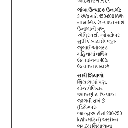
આદર્શ સ્થિતિ છે.
લાંબા ઉત્પાદક ઉનાળો:
3 kWp માટે 450-600 kWh
ના માસિક ઉત્પાદન સાથે
ઉનાળાની ઋતુ
એપ્રિલથી ઓક્ટોબર
સુધી લંબાય છે. જૂન-
જુલાઈ-ઓગસ્ટ
મહિનામાં વાર્ષિક
ઉત્પાદનના 40%
ઉત્પાદન થાય છે.
સન્ની શિયાળો:
શિયાળામાં પણ,
મોન્ટપેલિયર
આદરણીય ઉત્પાદન
જાળવી રાખે છે
(ડિસેમ્બર-
જાન્યુઆરીમાં 200-250
kWh/મહિને) અસંખ્ય
ભૂમધ્ય શિયાળાના