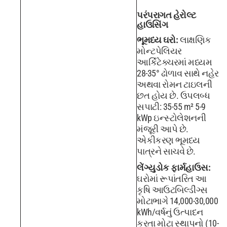
પરંપરાગત હેરોલ્ટ
હાઉસિંગ
ભૂમધ્ય ઘરો:
લાક્ષણિક
મોન્ટપેલિયર
આર્કિટેક્ચરમાં મધ્યમ
28-35° ઢોળાવ સાથે નહેર
અથવા રોમન ટાઇલની
છત હોય છે. ઉપલબ્ધ
સપાટી: 35-55 m² 5-9
kWp ઇન્સ્ટોલેશનની
મંજૂરી આપે છે.
એકીકરણ ભૂમધ્ય
પાત્રને સાચવે છે.
લેંગ્યુડોક ફાર્મહાઉસ:
ઘરોમાં રૂપાંતરિત આ
કૃષિ આઉટબિલ્ડીંગ્સ
મોટાભાગે 14,000-30,000
kWh/વર્ષનું ઉત્પાદન
કરતા મોટા સ્થાપનો (10-