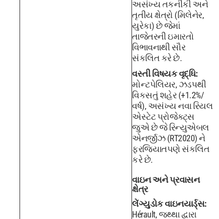
અસંખ્ય તકનીકી અને
તૃતીય ક્ષેત્રો (મિલેનેર,
યુરેકા) છે જેમાં
તાજેતરની ઇમારતો
વિભાવનાથી સૌર
સંકલિત કરે છે.
વસ્તી વિષયક વૃદ્ધિ:
મોન્ટપેલિયર, ઝડપથી
વિકસતું શહેર (+1.2%/
વર્ષ), અસંખ્ય નવા રિયલ
એસ્ટેટ પ્રોજેક્ટ્સ
જુએ છે જે રિન્યુએબલ
એનર્જીઝ (RT2020) ને
ફરજિયાતપણે સંકલિત
કરે છે.
વાઇન અને પ્રવાસન
ક્ષેત્ર
લેંગ્યુડોક વાઇનયાર્ડ્સ:
Hérault, જથ્થા દ્વારા