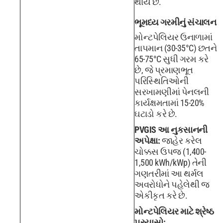
થાય છે.
ભૂમધ્ય ગરમીનું સંચાલન
મોન્ટપેલિયર ઉનાળામાં
તાપમાન (30-35°C) છતને
65-75°C સુધી ગરમ કરે
છે, જે પ્રમાણભૂત
પરિસ્થિતિઓની
સરખામણીમાં પેનલની
કાર્યક્ષમતામાં 15-20%
ઘટાડો કરે છે.
PVGIS આ નુકસાનની
અપેક્ષા:
જાહેર કરેલ
ચોક્કસ ઉપજ (1,400-
1,500 kWh/kWp) તેની
ગણતરીમાં આ થર્મલ
અવરોધોને પહેલેથી જ
એકીકૃત કરે છે.
મોન્ટપેલિયર માટે શ્રેષ્ઠ
પ્રયાસો: