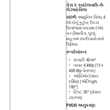
કેસ 1: કાસ્ટેલનાઉ-લે-
લેઝમાં વિલા
સંદર્ભ:
આધુનિક વિલા, 4
લોકોનું કુટુંબ, ઉચ્ચ
ઉનાળામાં વપરાશ (એર
કન્ડીશનીંગ, પૂલ),
મહત્તમ સ્વ-ઉપયોગનો
ઉદ્દેશ્ય.
રૂપરેખાંકન:
સપાટી: 40 m²
પાવર: 6 kWp (15 ×
400 Wp પેનલ્સ)
ઓરિએન્ટેશન:
દક્ષિણ (એઝિમુથ
180°)
ટિલ્ટ: 30° (રોમન
ટાઇલ્સ)
PVGIS અનુકરણ: