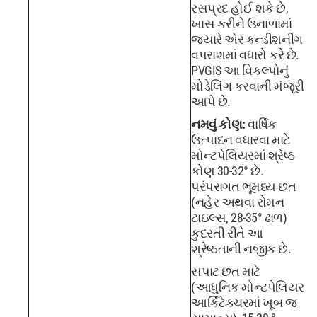
રસપ્રદ હોઈ શકે છે,
ખાસ કરીને ઉનાળામાં
જ્યારે એર કન્ડીશનીંગ
વપરાશમાં વધારો કરે છે.
PVGIS આ વિકલ્પોનું
મોડેલિંગ કરવાની મંજૂરી
આપે છે.
નમવું કોણ:
વાર્ષિક
ઉત્પાદન વધારવા માટે
મોન્ટપેલિયરમાં શ્રેષ્ઠ
કોણ 30-32° છે.
પરંપરાગત ભૂમધ્ય છત
(નહેર અથવા રોમન
ટાઇલ્સ, 28-35° ઢાળ)
કુદરતી રીતે આ
શ્રેષ્ઠતાની નજીક છે.
સપાટ છત માટે
(આધુનિક મોન્ટપેલિયર
આર્કિટેક્ચરમાં ખૂબ જ