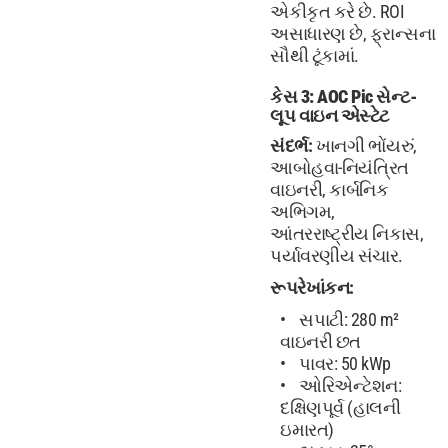
એકીકૃત કરે છે. ROI
અસાધારણ છે, ફ્રાન્સના
સૌથી ટૂંકામાં.
કેસ 3: AOC Pic સેન્ટ-
લૂપ વાઇન એસ્ટેટ
સંદર્ભ:
ખાનગી ભોંયરું,
આબોહવા-નિયંત્રિત
વાઇનરી, કાર્બનિક
અભિગમ,
આંતરરાષ્ટ્રીય નિકાસ,
પર્યાવરણીય સંચાર.
રૂપરેખાંકન:
સપાટી: 280 m²
વાઇનરી છત
પાવર: 50 kWp
ઓરિએન્ટેશન:
દક્ષિણપૂર્વ (હાલની
ઇમારત)