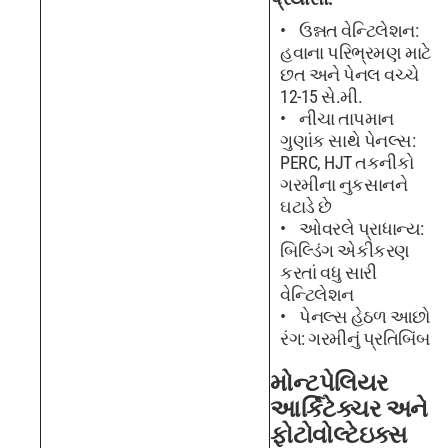
ઉન્નત વેન્ટિલેશન:
હવાના પરિભ્રમણ માટે
છત અને પેનલ વચ્ચે
12-15 સે.મી.
નીચા તાપમાન
ગુણાંક સાથે પેનલ્સ:
PERC, HJT તકનીકો
ગરમીના નુકસાનને
ઘટાડે છે
ઓવરલે પ્રાધાન્ય:
બિલ્ડિંગ એકીકરણ
કરતાં વધુ સારી
વેન્ટિલેશન
પેનલ્સ હેઠળ આછો
રંગ: ગરમીનું પ્રતિબિંબ
મોન્ટપેલિયર
આર્કિટેક્ચર અને
ફોટોવોલ્ટેઇક્સ