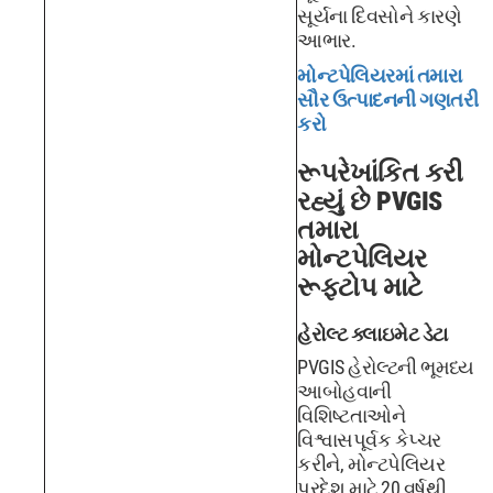
સૂર્યના દિવસોને કારણે
આભાર.
મોન્ટપેલિયરમાં તમારા
સૌર ઉત્પાદનની ગણતરી
કરો
રૂપરેખાંકિત કરી
રહ્યું છે PVGIS
તમારા
મોન્ટપેલિયર
રૂફટોપ માટે
હેરોલ્ટ ક્લાઇમેટ ડેટા
PVGIS હેરોલ્ટની ભૂમધ્ય
આબોહવાની
વિશિષ્ટતાઓને
વિશ્વાસપૂર્વક કેપ્ચર
કરીને, મોન્ટપેલિયર
પ્રદેશ માટે 20 વર્ષથી