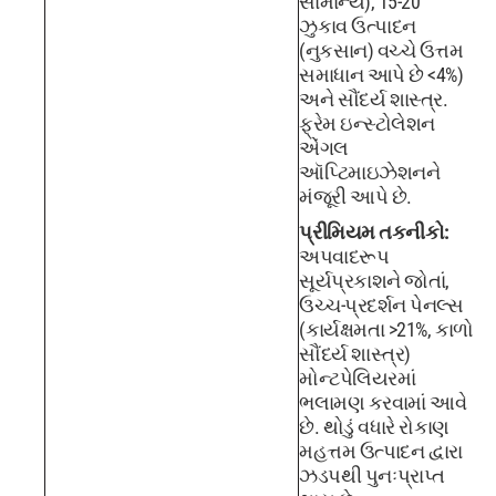
સામાન્ય), 15-20 °
ઝુકાવ ઉત્પાદન
(નુકસાન) વચ્ચે ઉત્તમ
સમાધાન આપે છે <4%)
અને સૌંદર્ય શાસ્ત્ર.
ફ્રેમ ઇન્સ્ટોલેશન
એંગલ
ઑપ્ટિમાઇઝેશનને
મંજૂરી આપે છે.
પ્રીમિયમ તકનીકો:
અપવાદરૂપ
સૂર્યપ્રકાશને જોતાં,
ઉચ્ચ-પ્રદર્શન પેનલ્સ
(કાર્યક્ષમતા >21%, કાળો
સૌંદર્ય શાસ્ત્ર)
મોન્ટપેલિયરમાં
ભલામણ કરવામાં આવે
છે. થોડું વધારે રોકાણ
મહત્તમ ઉત્પાદન દ્વારા
ઝડપથી પુનઃપ્રાપ્ત