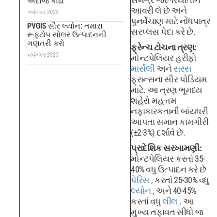
અંદાજ કાઢો
આવરી લે છે અને
નવેમ્બર 2025
પુનર્વેચાણ માટે નોંધપાત્ર
PVGIS સૌર લ્યોન: તમારા
સરપ્લસ પેદા કરે છે.
રૂફટોપ સોલર ઉત્પાદનની
ગણતરી કરો
ફ્રેન્ચ ટોચના ત્રણ:
નવેમ્બર 2025
મોન્ટપેલિયર હરીફો
માર્સેલી
અને
સરસ
ફ્રાન્સના સૌર પોડિયમ
માટે. આ ત્રણ ભૂમધ્ય
શહેરો મહત્તમ
નફાકારકતાની બાંયધરી
આપતા સમાન કામગીરી
(±2-3%) દર્શાવે છે.
પ્રાદેશિક સરખામણી:
મોન્ટપેલિયર કરતાં 35-
40% વધુ ઉત્પાદન કરે છે
પેરિસ
, કરતાં 25-30% વધુ
લ્યોન
, અને 40-45%
કરતાં વધુ
લીલ
. આ
મુખ્ય તફાવત સીધો જ