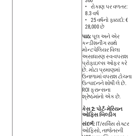
360
રોકાણ પર વળતર:
8.3 વર્ષ
25 વર્ષનો ફાયદો: €
28,000 છે
પાઠ:
પૂલ અને એર
કન્ડીશનીંગ સાથે
મોન્ટપેલિયર વિલા
અસાધારણ સ્વ-વપરાશ
પ્રોફાઇલ્સ ઓફર કરે
છે. મોટા પ્રમાણમાં
ઉનાળામાં વપરાશ ટોચના
ઉત્પાદનને શોષી લે છે.
ROI ફ્રાન્સના
શ્રેષ્ઠમાંનો એક છે.
કેસ 2: પોર્ટ-મેરિયન
ઓફિસ બિલ્ડીંગ
સંદર્ભ:
IT/સર્વિસ સેક્ટર
ઓફિસો, તાજેતરની