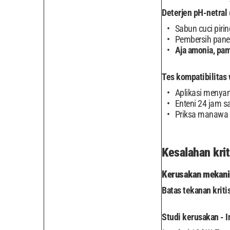
Deterjen pH-netral (
Sabun cuci piri
Pembersih pane
Aja amonia, pam
Tes kompatibilitas 
Aplikasi menyan
Enteni 24 jam s
Priksa manawa 
Kesalahan kri
Kerusakan mekanik
Batas tekanan kritis
Studi kerusakan - I