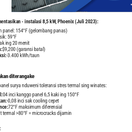
ntasikan - instalasi 8,5 kW, Phoenix (Juli 2023):
 panel: 154°F (gelombang panas)
sik: 59°F
tak ing 20 menit
:
$9,200 (garansi batal)
si:
-3.400 kWh/taun
kan diterangake
anel surya nduweni toleransi stres termal sing winates:
l:
04 inci kanggo panel 6,5 kaki ing 150°F
kan:
-0,08 inci sak cooling cepet
nce:
72°F maksimum diferensial
t termal >80°F = microcracks dijamin
: