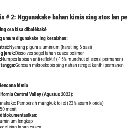
tis # 2: Nggunakake bahan kimia sing atos lan 
ng ora bisa dibalèkaké
g umum digunakake ing kesalahan:
trat:
Nyerang pigura aluminium (karat ing 6 sasi)
g jeruk:
Dissolves segel tahan cuaca polimer
:
Numpes lapisan anti-reflektif (-15% mundhut efisiensi permanen)
 tangga:
Goresan mikroskopis sing nahan rereget kanthi permanen
 Bencana kimia
lifornia Central Valley (Agustus 2023):
unakake: Pembersih mangkuk toilet (23% asam klorida)
50 menit
 didokumentasikan:
aluminium lengkap
gel sing tahan cuaca