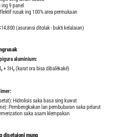
u ing 9 panel
eflektif rusak ing 100% area permukaan
14,800 (asuransi ditolak - bukti kelalaian)
 ngrusak
pigura aluminium:
₃ + 3H₂ (karat ora bisa dibalèkaké)
limer:
Asetat): Hidrolisis saka basa sing kuwat
ane): Pembengkakan lan pembubaran saka pelarut
lymerization saka asam klempakan
g disetujoni mung