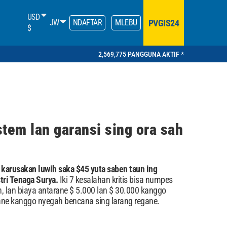
USD
PVGIS24
JW
NDAFTAR
MLEBU
$
2,569,775 PANGGUNA AKTIF *
istem lan garansi sing ora sah
 karusakan luwih saka $45 yuta saben taun ing
tri Tenaga Surya.
Iki 7 kesalahan kritis bisa numpes
, lan biaya antarane $ 5.000 lan $ 30.000 kanggo
ane kanggo nyegah bencana sing larang regane.