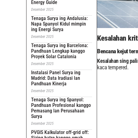
Energy Guide
Desember 2025
Tenaga Surya ing Andalusia:
Napa Spanyol Kidul mimpin
ing Energi Surya
Kesalahan kri
Desember 2025
Tenaga Surya ing Barcelona:
Bencana kejut ter
Pandhuan Lengkap kanggo
Proyek Solar Catalonia
Kesalahan sing pali
Desember 2025
kaca tempered.
Instalasi Panel Surya ing
Madrid: Data Iradiasi lan
Pandhuan Kinerja
Desember 2025
Tenaga Surya ing Spanyol:
Pandhuan Profesional kanggo
Pemasang lan Perusahaan
Surya
Desember 2025
PVGIS Kalkulator off-grid off:
Sizing batre kanggo omah