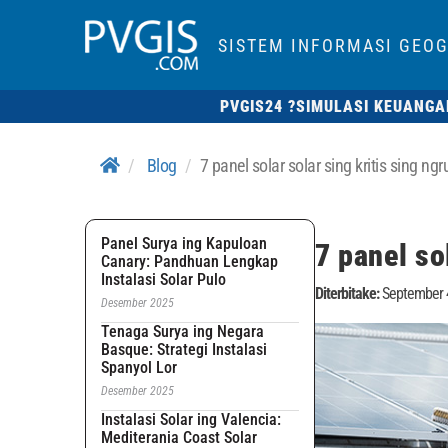
SISTEM INFORMASI GEOG
PVGIS24 ?
SIMULASI KEUANGA
Blog
7 panel solar solar sing kritis sing n
Panel Surya ing Kapuloan
7 panel so
Canary: Pandhuan Lengkap
Instalasi Solar Pulo
Diterbitake:
September 
Desember 2025
Tenaga Surya ing Negara
Basque: Strategi Instalasi
Spanyol Lor
Desember 2025
Instalasi Solar ing Valencia:
Mediterania Coast Solar