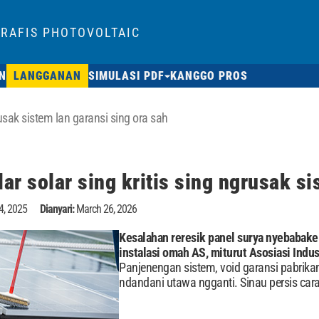
RAFIS PHOTOVOLTAIC
N
LANGGANAN
SIMULASI PDF
KANGGO PROS
grusak sistem lan garansi sing ora sah
lar solar sing kritis sing ngrusak s
4, 2025
Dianyari:
March 26, 2026
Kesalahan reresik panel surya nyebabake
instalasi omah AS, miturut Asosiasi Indus
Panjenengan sistem, void garansi pabrikan
ndandani utawa ngganti. Sinau persis car