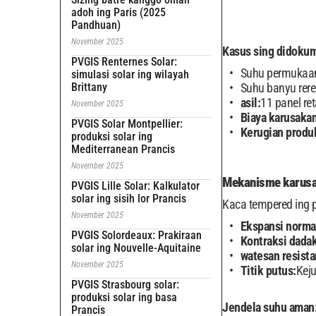
adoh ing Paris (2025
Pandhuan)
November 2025
Kasus sing didokume
PVGIS Renternes Solar:
Suhu permukaan
simulasi solar ing wilayah
Brittany
Suhu banyu rere
asil:
11 panel re
November 2025
Biaya karusakan
PVGIS Solar Montpellier:
Kerugian produk
produksi solar ing
Mediterranean Prancis
November 2025
Mekanisme karusa
PVGIS Lille Solar: Kalkulator
solar ing sisih lor Prancis
Kaca tempered ing p
November 2025
Ekspansi norma
PVGIS Solordeaux: Prakiraan
Kontraksi dada
solar ing Nouvelle-Aquitaine
watesan resista
November 2025
Titik putus:
Keju
PVGIS Strasbourg solar:
produksi solar ing basa
Jendela suhu aman
Prancis