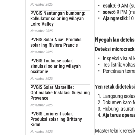
November 2025
esuk:
6-9 AM (s
sore:
6-9 PM (m
PVGIS Nantungan bumbung:
Aja ngresiki:
10
kalkulator solar ing wilayah
Loire Valley
November 2025
Nyegah lan deteks
PVGIS Solar Nice: Produksi
solar ing Riviera Prancis
Deteksi microcrack
November 2025
Inspeksi visual 
PVGIS Toulouse solar:
Tes listrik: vol
simulasi solar ing wilayah
Pencitraan term
occitanie
November 2025
Yen retak dideteksi
PVGIS Solar Marseille:
Optimalake Instalasi Surya ing
Langsung isolas
Provence
Dokumen karo fo
November 2025
Hubungi asurans
PVGIS Loriorent solar:
Aja terus operas
Produksi solar ing Brittany
Kidul
Master teknik reresi
November 2025