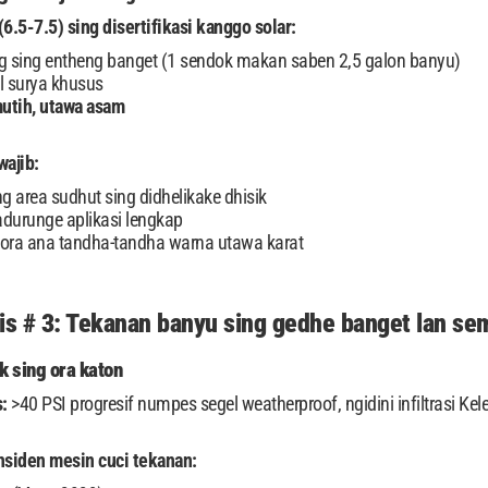
6.5-7.5) sing disertifikasi kanggo solar:
ng sing entheng banget (1 sendok makan saben 2,5 galon banyu)
l surya khusus
utih, utawa asam
wajib:
g area sudhut sing didhelikake dhisik
adurunge aplikasi lengkap
ora ana tandha-tandha warna utawa karat
tis # 3: Tekanan banyu sing gedhe banget lan s
 sing ora katon
:
>40 PSI progresif numpes segel weatherproof, ngidini infiltrasi
nsiden mesin cuci tekanan: