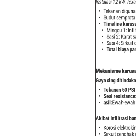
Instalasi 12 kW, Tex
Tekanan digunak
Sudut semprota
Timeline karusa
Minggu 1: Infil
Sasi 2: Karat 
Sasi 4: Sirkuit
Total biaya pa
Mekanisme karusa
Gaya sing ditindak
Tekanan 50 PSI
Seal resistance
asil:
Ewah-ewaha
Akibat infiltrasi ba
Korosi elektro
Sirkuit cendhak