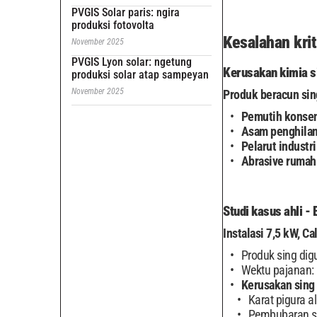
PVGIS Solar paris: ngira
produksi fotovolta
Kesalahan kri
November 2025
PVGIS Lyon solar: ngetung
Kerusakan kimia si
produksi solar atap sampeyan
November 2025
Produk beracun sin
Pemutih konsen
Asam penghilan
Pelarut industri
Abrasive rumah
Studi kasus ahli -
Instalasi 7,5 kW, Ca
Produk sing dig
Wektu pajanan: 
Kerusakan sing
Karat pigura 
Pembubaran se