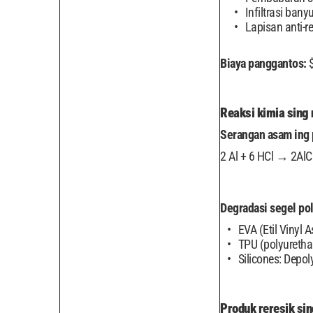
Infiltrasi bany
Lapisan anti-r
Biaya panggantos:
$
Reaksi kimia sing
Serangan asam ing 
2 Al + 6 HCl → 2AlCl
Degradasi segel po
EVA (Etil Vinyl 
TPU (polyureth
Silicones: Depo
Produk reresik sin