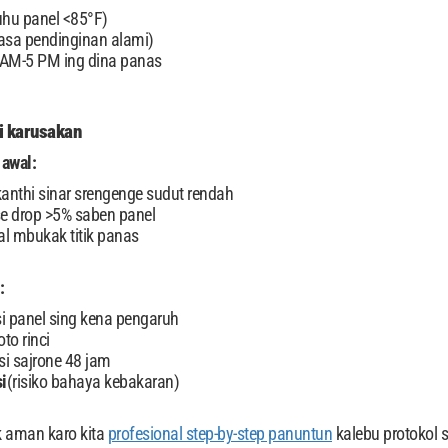
uhu panel <85°F)
asa pendinginan alami)
 AM-5 PM ing dina panas
i karusakan
 awal:
kanthi sinar srengenge sudut rendah
tase drop >5% saben panel
al mbukak titik panas
:
i panel sing kena pengaruh
to rinci
i sajrone 48 jam
i
(risiko bahaya kebakaran)
k aman karo kita
profesional step-by-step panuntun
kalebu protokol 