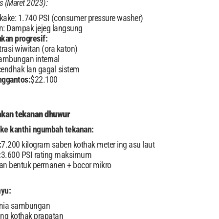
as (Maret 2023):
ake: 1.740 PSI (consumer pressure washer)
n: Dampak jejeg langsung
kan progresif:
trasi wiwitan (ora katon)
sambungan internal
 cendhak lan gagal sistem
nggantos:
$22.100
kan tekanan dhuwur
ake kanthi ngumbah tekanan:
:
7.200 kilogram saben kothak meter ing asu laut
:
3.600 PSI rating maksimum
n bentuk permanen + bocor mikro
nyu:
kimia sambungan
 ing kothak prapatan