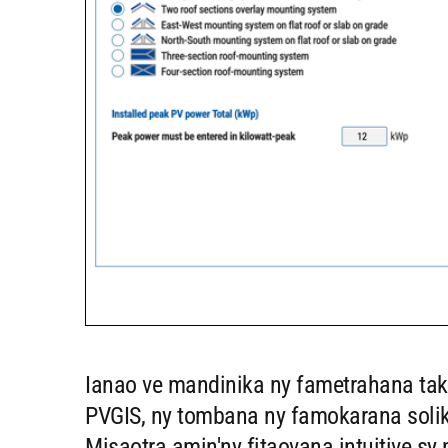
Ianao ve mandinika ny fametrahana tak
PVGIS, ny tombana ny famokarana solika
Misaotra amin'ny fitaovana intuitive sy