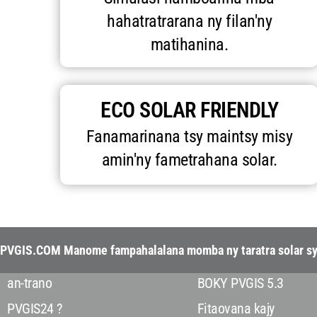
hahatratrarana ny filan'ny
matihanina.
ECO SOLAR FRIENDLY
Fanamarinana tsy maintsy misy
amin'ny fametrahana solar.
PVGIS.COM Manome fampahalalana momba ny taratra solar sy ny 
an-trano
BOKY PVGIS 5.3
PVGIS24 ?
Fitaovana kajy