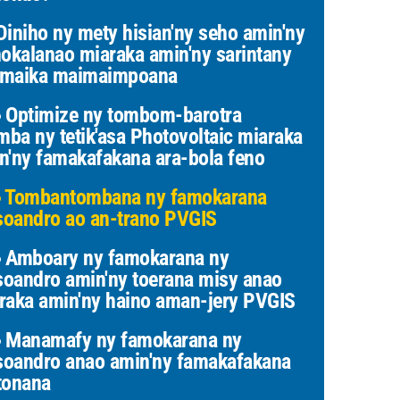
iniho ny mety hisian'ny seho amin'ny
nokalanao miaraka amin'ny sarintany
maika maimaimpoana
Optimize ny tombom-barotra
ba ny tetik'asa Photovoltaic miaraka
n'ny famakafakana ara-bola feno
Tombantombana ny famokarana
oandro ao an-trano PVGIS
Amboary ny famokarana ny
oandro amin'ny toerana misy anao
raka amin'ny haino aman-jery PVGIS
Manamafy ny famokarana ny
oandro anao amin'ny famakafakana
tonana