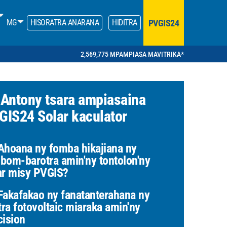
PVGIS24
MG
HISORATRA ANARANA
HIDITRA
2,569,775 MPAMPIASA MAVITRIKA*
 Antony tsara ampiasaina
GIS24 Solar kaculator
hoana ny fomba hikajiana ny
bom-barotra amin'ny tontolon'ny
ar misy PVGIS?
akafakao ny fanatanterahana ny
itra fotovoltaic miaraka amin'ny
cision