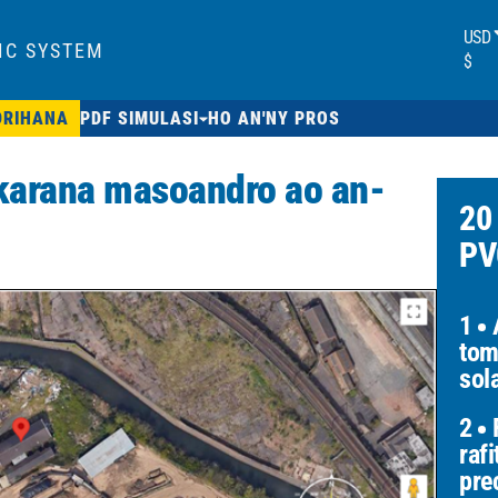
USD
IC SYSTEM
$
DRIHANA
PDF SIMULASI
HO AN'NY PROS
arana masoandro ao an-
20
PV
1
A
tom
sol
2
F
raf
pre