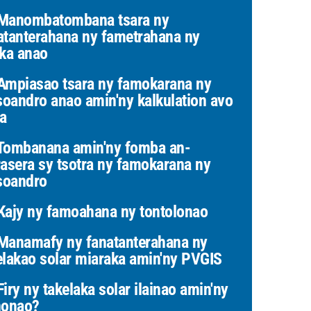
Manombatombana tsara ny
atanterahana ny fametrahana ny
ika anao
mpiasao tsara ny famokarana ny
oandro anao amin'ny kalkulation avo
ta
ombanana amin'ny fomba an-
rasera sy tsotra ny famokarana ny
oandro
ajy ny famoahana ny tontolonao
anamafy ny fanatanterahana ny
elakao solar miaraka amin'ny PVGIS
iry ny takelaka solar ilainao amin'ny
nonao?