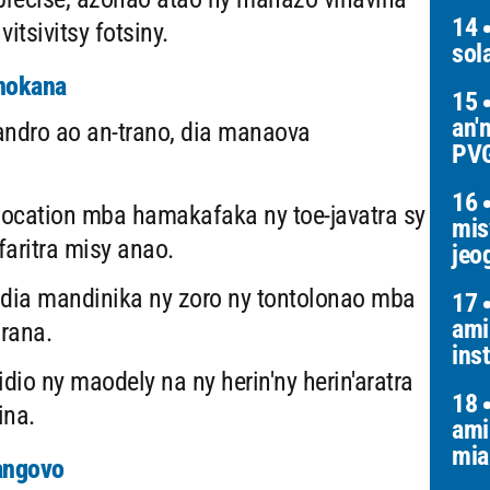
14
itsivitsy fotsiny.
sol
anokana
15
an'
ndro ao an-trano, dia manaova
PV
16
cation mba hamakafaka ny toe-javatra sy
mis
aritra misy anao.
jeo
dia mandinika ny zoro ny tontolonao mba
17
ami
rana.
inst
dio ny maodely na ny herin'ny herin'aratra
18
ina.
ami
mia
 angovo