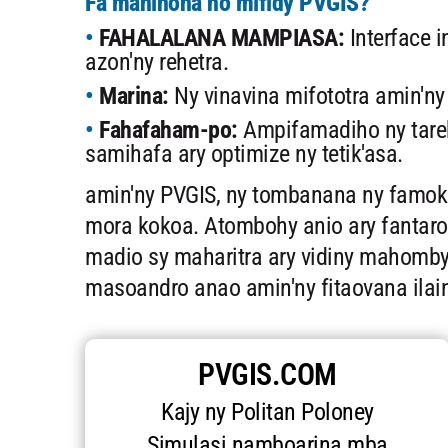
Fa maninona no mifidy PVGIS?
FAHALALANA MAMPIASA:
Interface 
azon'ny rehetra.
Marina:
Ny vinavina mifototra amin'ny
Fahafaham-po:
Ampifamadiho ny tareh
samihafa ary optimize ny tetik'asa.
amin'ny PVGIS, ny tombanana ny famoka
mora kokoa. Atombohy anio ary fantaro n
madio sy maharitra ary vidiny mahomb
masoandro anao amin'ny fitaovana ilai
PVGIS.COM
Kajy ny Politan Poloney
Simulasi namboarina mba