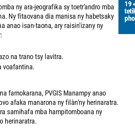
19
mba ny ara-jeografika sy toetr'andro mba
tet
. Ny fitaovana dia manisa ny habetsaky
pho
 anao isan-taona, ary raisin'izany ny
:
o na trano tsy lavitra.
a voafantina.
na famokarana, PVGIS Manampy anao
vo afaka manarona ny filàn'ny herinaratra.
atra samihafa mba hampitomboana ny
 herinaratra.