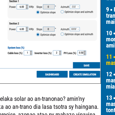
9
D
tra
mai
10
mom
ami
11
mas
12
mas
mia
13
elaka solar ao an-tranonao? amin'ny
mas
 ao an-trano dia lasa tsotra sy haingana.
ton
 precise, azonao atao ny mahazo vinavina