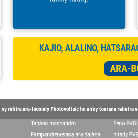
KAJIO, ALALINO, HATSARA
ARA-B
rafitra ara-tsosialy Photovoltaic ho an'ny toerana rehetra et
Tanàna masoandro
Feno PVGI
Fampandrenesana ara-dalàna
hitady PV