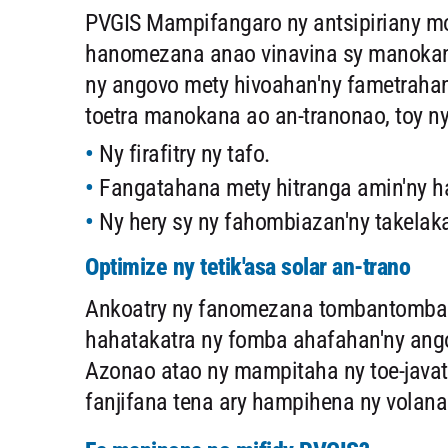
PVGIS Mampifangaro ny antsipiriany mo
hanomezana anao vinavina sy manokana
ny angovo mety hivoahan'ny fametrahana
toetra manokana ao an-tranonao, toy ny
Ny firafitry ny tafo.
Fangatahana mety hitranga amin'ny haz
Ny hery sy ny fahombiazan'ny takelak
Optimize ny tetik'asa solar an-trano
Ankoatry ny fanomezana tombantomba
hahatakatra ny fomba ahafahan'ny ango
Azonao atao ny mampitaha ny toe-jav
fanjifana tena ary hampihena ny volanao