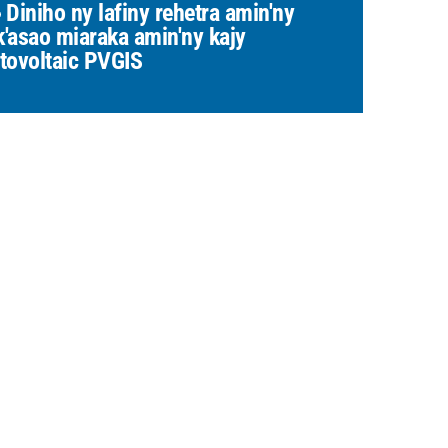
Diniho ny lafiny rehetra amin'ny
ik'asao miaraka amin'ny kajy
tovoltaic PVGIS