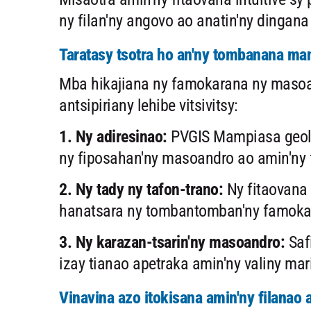
ny filan'ny angovo ao anatin'ny dingana v
Taratasy tsotra ho an'ny tombanana m
Mba hikajiana ny famokarana ny masoa
antsipiriany lehibe vitsivitsy:
1. Ny adiresinao:
PVGIS Mampiasa geolo
ny fiposahan'ny masoandro ao amin'ny f
2. Ny tady ny tafon-trano:
Ny fitaovana 
hanatsara ny tombantomban'ny famoka
3. Ny karazan-tsarin'ny masoandro:
Safi
izay tianao apetraka amin'ny valiny mar
Vinavina azo itokisana amin'ny filanao