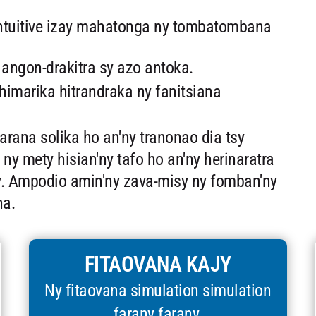
intuitive izay mahatonga ny tombatombana
 angon-drakitra sy azo antoka.
imarika hitrandraka ny fanitsiana
rana solika ho an'ny tranonao dia tsy
y mety hisian'ny tafo ho an'ny herinaratra
y. Ampodio amin'ny zava-misy ny fomban'ny
na.
FITAOVANA KAJY
Ny fitaovana simulation simulation
farany farany.