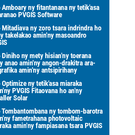
Amboary ny fitantanana ny tetik'asa
aranao PVGIS Software
Mitadiava ny zoro tsara indrindra ho
ny takelakao amin'ny masoandro
GIS
Diniho ny mety hisian'ny toerana
y anao amin'ny angon-drakitra ara-
grafika amin'ny antsipirihany
Optimize ny tetik'asa miaraka
n'ny PVGIS Fitaovana ho an'ny
aller Solar
Tombantombana ny tombom-barotra
n'ny fametrahana photovoltaic
raka amin'ny fampiasana tsara PVGIS