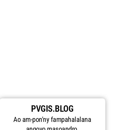
PVGIS.BLOG
Ao am-pon'ny fampahalalana
angovo masoandro.