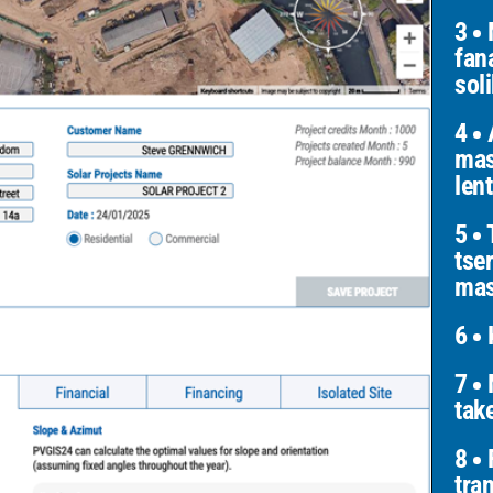
3
fan
sol
4
A
mas
len
5
T
tse
mas
6
K
7
M
tak
8
F
tra