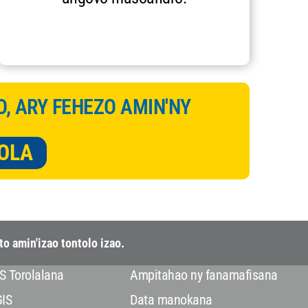
O, ARY FEHEZO AMIN'NY
OLA
o amin'izao tontolo izao.
S Torolalana
Ampitahao ny fanamafisana
GIS
Data manokana