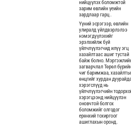
нийцүүлэх боломжтой
зарим өвлийн үеийн
зардлаар гарц .
Үүний эсрэгээр, өвлийн
улиралд үйлдвэрлэлээ
нэмэгдүүлэхийг
эрэлхийлж буй
үйлчлүүлэгчид илүү эгц
хазайлтаас ашиг тустай
байж болно. Мэргэжлий
загварчлал Төрөл бүрий
чиг баримжаа, хазайлты
өнцгийг хурдан дуурайд
хэрэгслүүд нь
үйлчлүүлэгчийн тодорхо
хэрэгцээнд нийцүүлэн
оновчтой болгох
боломжийг олгодог
ерөнхий тохиргоог
ашиглахын оронд.