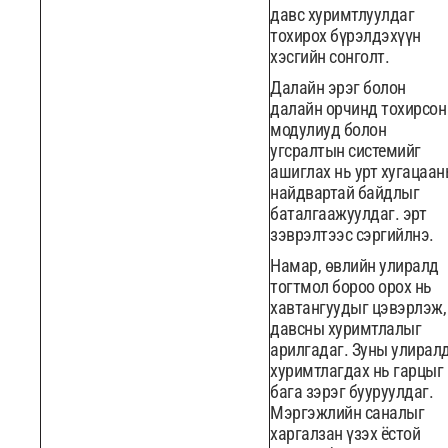
давс хуримтлуулдаг
тохирох бүрэлдэхүүн
хэсгийн сонголт.
Далайн эрэг болон
далайн орчинд тохирсон
модулиуд болон
угсралтын системийг
ашиглах нь урт хугацаа
найдвартай байдлыг
баталгаажуулдаг. эрт
зэврэлтээс сэргийлнэ.
Намар, өвлийн улиралд
тогтмол бороо орох нь
хавтангуудыг цэвэрлэж,
давсны хуримтлалыг
арилгадаг. Зуны улирал
хуримтлагдах нь гарцыг
бага зэрэг бууруулдаг.
Мэргэжлийн саналыг
харгалзан үзэх ёстой