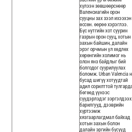
хүлээн зөвшөөрснөөр
Валенсиагийн орон
сууцны зах зээл ихээхэн
өссөн. өөрөө хэрэглээ.
Бүс нутгийн хот суурин
газрын орон сууц, хотын
захын байшин, далайн
эрэг орчмын үл хөдлөх
хөрөнгийн холимог нь
олон янз байдлыг бий
болгодог суурилуулах
боломж. Urban Valencia 
бусад шигүү хотуудтай
адил сорилттой тулгард
бөгөөд үүнээс
сүүдэрлэдэг зэргэлдээх
барилгууд, дээврийн
хүртээмж
хязгаарлагдмал байхад
хотын захын болон
далайн эргийн бүсүүд