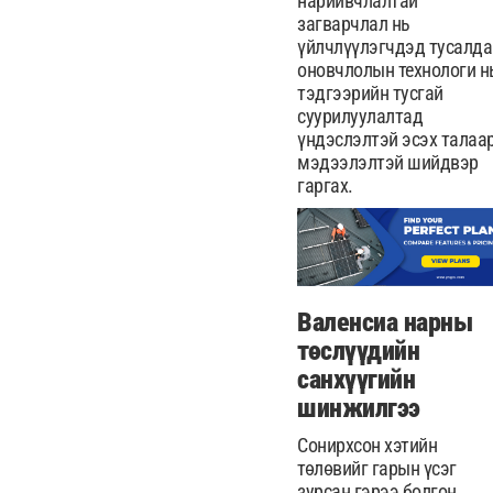
нарийвчлалтай
загварчлал нь
үйлчлүүлэгчдэд тусалда
оновчлолын технологи н
тэдгээрийн тусгай
суурилуулалтад
үндэслэлтэй эсэх талаа
мэдээлэлтэй шийдвэр
гаргах.
Валенсиа нарны
төслүүдийн
санхүүгийн
шинжилгээ
Сонирхсон хэтийн
төлөвийг гарын үсэг
зурсан гэрээ болгон