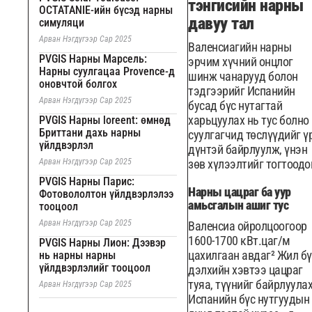
тэнгисийн нарны
OCTATANIE-ийн бүсэд нарны
давуу тал
симуляци
Арван Нэгдүгээр Сар 2025
Валенсиагийн нарны
PVGIS Нарны Марсель:
эрчим хүчний онцлог
Нарны суулгацаа Provence-д
шинж чанарууд болон
оновчтой болгох
тэдгээрийг Испанийн
Арван Нэгдүгээр Сар 2025
бусад бүс нутагтай
харьцуулах нь тус болно
PVGIS Нарны loreent: өмнөд
Бриттани дахь нарны
суулгагчид төслүүдийг ү
үйлдвэрлэл
дүнтэй байрлуулж, үнэн
Арван Нэгдүгээр Сар 2025
зөв хүлээлтийг тогтоодо
PVGIS Нарны Парис:
Нарны цацраг ба уур
Фотовололтон үйлдвэрлэлээ
амьсгалын ашиг тус
тооцоол
Арван Нэгдүгээр Сар 2025
Валенсиа ойролцоогоор
1600-1700 кВт.цаг/м
PVGIS Нарны Лион: Дээвэр
цахилгаан авдаг² Жил б
нь нарны нарны
үйлдвэрлэлийг тооцоол
дэлхийн хэвтээ цацраг
туяа, түүнийг байрлуула
Арван Нэгдүгээр Сар 2025
Испанийн бүс нутгуудын