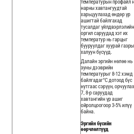
температурын профайл 
нарны хавтангуудтай
харьцуулахад өндөр үр
ашигтай байлгахад
тусалдаг үйлдвэрлэлийн
оргил саруудад хэт их
температур нь гарцыг
бууруулдаг хуурай газр
халуун бүсүүд.
Далайн эргийн нөлөө нь
зуны дээврийн
температурыг 8-12 хэмд
байлгадаг°C дотоод бүс
нутгаас сэрүүн, орчуулах
7, 8-р саруудад
хавтангийн үр ашиг
ойролцоогоор 3-5% илүү
байна.
Эргийн бүсийн
өөрчлөлтүүд