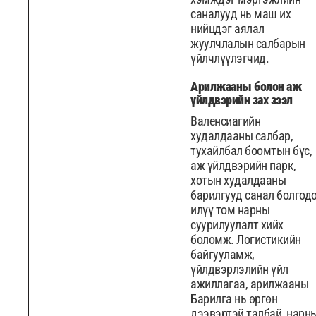
саналууд нь маш их
нийцдэг аялал
жуулчлалын салбарын
үйлчлүүлэгчид.
Арилжааны болон аж
үйлдвэрийн зах зээл
Валенсиагийн
худалдааны салбар,
тухайлбал боомтын бүс,
аж үйлдвэрийн парк,
хотын худалдааны
барилгууд санал болгод
илүү том нарны
суурилуулалт хийх
боломж. Логистикийн
байгууламж,
үйлдвэрлэлийн үйл
ажиллагаа, арилжааны
Барилга нь өргөн
дээвэртэй талбай, нарн