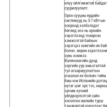
илүү ойлгомжтой байдаг
суурилуулалт.
Орон сууцны ердийн
системүүд нь 3-7 кВт-ын
хооронд хэлбэлздэг
бөгөөд энэ нь өрхийн
хэрэглээнд тохирсон
хэмжээтэй байхын
зэрэгцээ хамгийн их бай
болно. өөрөө хэрэглээн
хувь хэмжээ.
Валенсиагийн дунд
зэргийн уур амьсгалтай
тул агааржуулалтын
ачаалал их боловч тийм
биш юм Испанийн дотоо
нутаг шиг эрс тэс, нарны
эрчим хүчний
үйлдвэрлэлтэй сайн
хосолсон жилийн турш
тэнцвэртэй хэрэглээг б