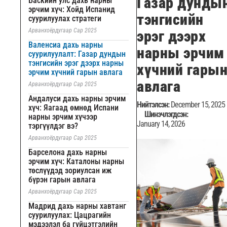
Газар дунды
Баскийн улс дахь нарны
эрчим хүч: Хойд Испанид
тэнгисийн
суурилуулах стратеги
Арванхоёрдугаар Сар 2025
эрэг дээрх
Валенсиа дахь нарны
нарны эрчим
суурилуулалт: Газар дундын
тэнгисийн эрэг дээрх нарны
хүчний гары
эрчим хүчний гарын авлага
авлага
Арванхоёрдугаар Сар 2025
Андалуси дахь нарны эрчим
Нийтэлсэн:
December 15, 2025
хүч: Яагаад өмнөд Испани
Шинэчлэгдсэн:
нарны эрчим хүчээр
January 14, 2026
тэргүүлдэг вэ?
Арванхоёрдугаар Сар 2025
Барселона дахь нарны
эрчим хүч: Каталоны нарны
төслүүдэд зориулсан иж
бүрэн гарын авлага
Арванхоёрдугаар Сар 2025
Мадрид дахь нарны хавтанг
суурилуулах: Цацрагийн
мэдээлэл ба гүйцэтгэлийн