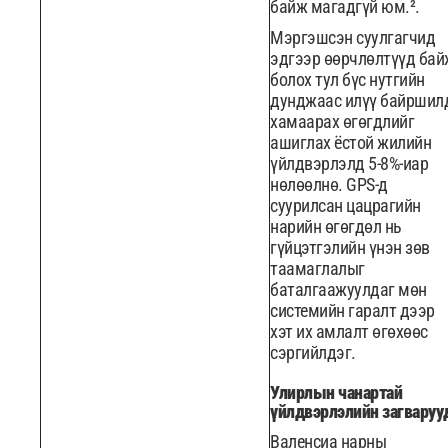
байж магадгүй юм.².
Мэргэшсэн суулгагчид
эдгээр өөрчлөлтүүд бай
болох тул бүс нутгийн
дунджаас илүү байршил
хамаарах өгөгдлийг
ашиглах ёстой жилийн
үйлдвэрлэлд 5-8%-иар
нөлөөлнө. GPS-д
суурилсан цацрагийн
нарийн өгөгдөл нь
гүйцэтгэлийн үнэн зөв
таамаглалыг
баталгаажуулдаг мөн
системийн гаралт дээр
хэт их амлалт өгөхөөс
сэргийлдэг.
Улирлын чанартай
үйлдвэрлэлийн загваруу
Валенсиа нарны