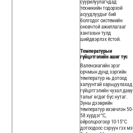
суурилуулагчдад
техникийн тодорхой
асуудлуудыг бий
болгодог системийн
оновчтой ажиллагааг
хангахын тулд
шийдвэрлэх ёстой.
Температурын
гүйцэтгэлийн ашиг тус
Валенсиагийн эрэг
орчмын дунд зэргийн
температур нь дотоод
халуунтай харьцуулахад
гүйцэтгэлийн чухал даву
талыг өгдөг бүс нутаг.
Зуны дээврийн
температур ихэвчлэн 50-
58 хүрдэг°C,
ойролцоогоор 10-15°C
дотоодоос сэрүүн гэх мэ