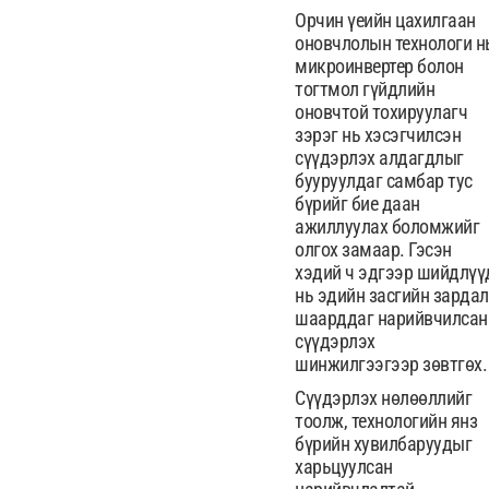
Орчин үеийн цахилгаан
оновчлолын технологи н
микроинвертер болон
тогтмол гүйдлийн
оновчтой тохируулагч
зэрэг нь хэсэгчилсэн
сүүдэрлэх алдагдлыг
бууруулдаг самбар тус
бүрийг бие даан
ажиллуулах боломжийг
олгох замаар. Гэсэн
хэдий ч эдгээр шийдлүү
нь эдийн засгийн зардал
шаарддаг нарийвчилсан
сүүдэрлэх
шинжилгээгээр зөвтгөх.
Сүүдэрлэх нөлөөллийг
тоолж, технологийн янз
бүрийн хувилбаруудыг
харьцуулсан