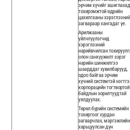
эрчим хүчийг ашиглахад
тохиромжтой өдрийн
цахилгааны хэрэглээни
загвараар хангадаг үе.
Арилжааны
үйлчлүүлэгчид
хэрэглээний
нарийвчилсан тохируулг
олон санхүүжилт зэрэг
нарийн шинжилгээ
шаарддаг хувилбарууд,
одоо байгаа эрчим
хүчний системтэй нэгтгэ
корпорацийн тогтвортой
байдлын зорилтуудтай
уялдуулах.
Төрөл бүрийн системийн
тохиргоог хурдан
загварчлах, мэргэжлийн
харьцуулсан дүн