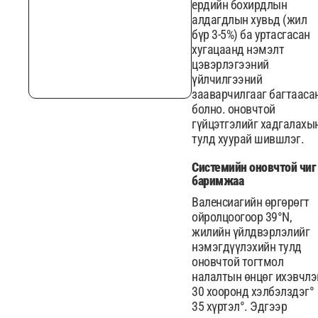
ердийн бохирдлын
алдагдлын хувьд (жил
бүр 3-5%) ба уртасгасан
хугацаанд нэмэлт
цэвэрлэгээний
үйлчилгээний
зааварчилгааг багтааса
болно. оновчтой
гүйцэтгэлийг хадгалахы
тулд хуурай шившлэг.
Системийн оновчтой чиг
баримжаа
Валенсиагийн өргөрөгт
ойролцоогоор 39°N,
жилийн үйлдвэрлэлийг
нэмэгдүүлэхийн тулд
оновчтой тогтмол
налалтын өнцөг ихэвчлэ
30 хооронд хэлбэлздэг°
35 хүртэл°. Эдгээр