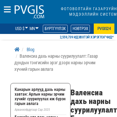
ФОТОВОЛТАЙН ГАЗАРЗҮЙН
МЭДЭЭЛЛИЙН СИСТЕМ
USD $
MN
БҮРТГҮҮЛЭХ
НЭВТРЭХ
PVGIS24
2,559,739 ИДЭВХТЭЙ ХЭРЭГЛЭГЧИД*
Blog
Валенсиа дахь нарны суурилуулалт: Газар
дундын тэнгисийн эрэг дээрх нарны эрчим
хүчний гарын авлага
Канарын арлууд дахь нарны
Валенсиа
хавтан: Арлын нарны эрчим
хүчийг суурилуулах иж бүрэн
дахь нарны
гарын авлага
суурилуулалт
Арванхоёрдугаар Сар 2025