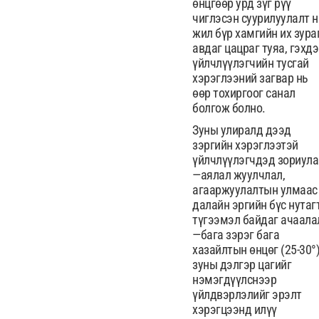
өнцгөөр урд зүг рүү
чиглэсэн суурилуулалт н
жил бүр хамгийн их зура
авдаг цацраг туяа, гэхд
үйлчлүүлэгчийн тусгай
хэрэглээний загвар нь
өөр тохиргоог санал
болгож болно.
Зуны улиралд дээд
зэргийн хэрэглээтэй
үйлчлүүлэгчдэд зориула
—аялал жуулчлал,
агааржуулалтын улмаас
далайн эргийн бүс нутаг
түгээмэл байдаг ачаала
—бага зэрэг бага
хазайлтын өнцөг (25-30°
зуны дэлгэр цагийг
нэмэгдүүлснээр
үйлдвэрлэлийг эрэлт
хэрэгцээнд илүү