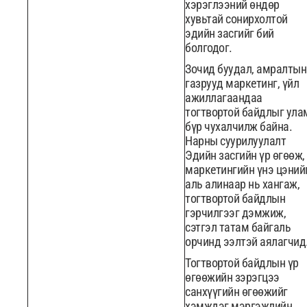
хэрэглээний өндөр
хувьтай сонирхолтой
эдийн засгийг бий
болгодог.
Зочид буудал, амралтын
газрууд маркетинг, үйл
ажиллагаандаа
тогтвортой байдлыг ула
бүр чухалчилж байна.
Нарны суурилуулалт
Эдийн засгийн үр өгөөж,
маркетингийн үнэ цэний
аль алинаар нь хангаж,
тогтвортой байдлын
гэрчилгээг дэмжиж,
сэтгэл татам байгаль
орчинд ээлтэй аялагчид
Тогтвортой байдлын үр
өгөөжийн зэрэгцээ
санхүүгийн өгөөжийг
хэмждэг мэргэжлийн