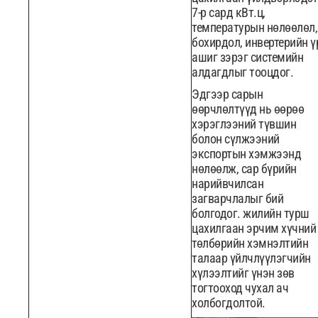
7-р сард кВт.ц,
температурын нөлөөлөл,
бохирдол, инвертерийн ү
ашиг зэрэг системийн
алдагдлыг тооцдог.
Эдгээр сарын
өөрчлөлтүүд нь өөрөө
хэрэглээний түвшин
болон сүлжээний
экспортын хэмжээнд
нөлөөлж, сар бүрийн
нарийвчилсан
загварчлалыг бий
болгодог. жилийн турш
цахилгаан эрчим хүчний
төлбөрийн хэмнэлтийн
талаар үйлчлүүлэгчийн
хүлээлтийг үнэн зөв
тогтооход чухал ач
холбогдолтой.