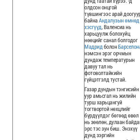
дунд таатай хүрээ. -д
олдсон онцгой
түвшингээс арай доогуу
байна
Андалузын өмнөд
хэсгүүд
, Валенсиа нь
харьцуулж болохуйц
нөөцийг санал болгодог
Мадрид
болон
Барселон
нэмсэн эрэг орчмын
дундаж температурын
давуу тал нь
фотоволтайкийн
гүйцэтгэлд тустай.
Газар дундын тэнгисийн
уур амьсгал нь жилийн
турш харьцангуй
тогтвортой нөхцлийг
бүрдүүлдэг бөгөөд өвөл
нь зөөлөн, дулаан байда
эрс тэс зун биш. Энэхүү
дунд зэргийн