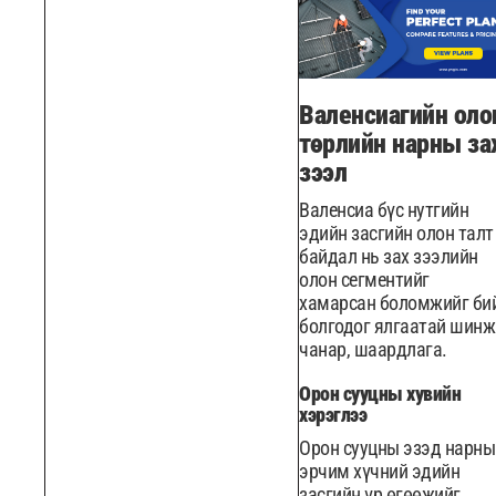
Валенсиагийн оло
төрлийн нарны за
зээл
Валенсиа бүс нутгийн
эдийн засгийн олон талт
байдал нь зах зээлийн
олон сегментийг
хамарсан боломжийг би
болгодог ялгаатай шинж
чанар, шаардлага.
Орон сууцны хувийн
хэрэглээ
Орон сууцны эзэд нарны
эрчим хүчний эдийн
засгийн үр өгөөжийг