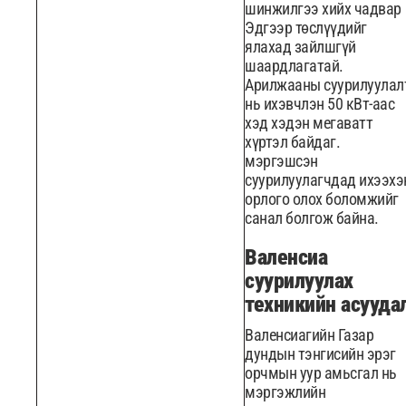
шинжилгээ хийх чадвар
Эдгээр төслүүдийг
ялахад зайлшгүй
шаардлагатай.
Арилжааны суурилуулал
нь ихэвчлэн 50 кВт-аас
хэд хэдэн мегаватт
хүртэл байдаг.
мэргэшсэн
суурилуулагчдад ихээхэ
орлого олох боломжийг
санал болгож байна.
Валенсиа
суурилуулах
техникийн асууда
Валенсиагийн Газар
дундын тэнгисийн эрэг
орчмын уур амьсгал нь
мэргэжлийн