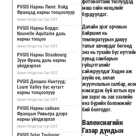
фотоволтайк төслүүдэд
PVGIS Нарны Лилл: Хойд
маш сайн нөхцлийг
Францад нарны тооцоолуур
бүрдүүлдэг.
Арван Нэгдүгээр Сар 2025
Далайн эрэг орчмын
PVGIS Нарны Бордо:
байршил нь
Nouvelle-Aquitaine дахь
нарны тооцоо
температурын давуу
талыг авчирдаг бөгөөд
Арван Нэгдүгээр Сар 2025
энэ нь тухайн бүс нутгий
PVGIS Нарны Strasbourg:
хувьд самбарын
Зүүн Франц дахь нарны
гүйцэтгэлийг
үйлдвэрлэл
сайжруулдаг Хөдөө аж
Арван Нэгдүгээр Сар 2025
ахуйн өв, аялал
PVGIS Доошоо Нантууд:
жуулчлалын салбар, өсө
Loare Valley бүс нутагт
нэмэгдэж буй хотын хүн
нарны тооцоолуур
ам зэрэг нь зах зээлийн
Арван Нэгдүгээр Сар 2025
янз бүрийн боломжийг
PVGIS Нарны сайхан:
бий болгодог.
Францын Ривьера дээрх
нарны үйлдвэрлэл
Валенсиагийн
Арван Нэгдүгээр Сар 2025
Газар дундын
PVGIS Solar Toulouse: