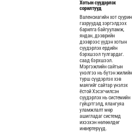
Хотын сүүдэрлэх
сорилтууд
Валенсиагийн хот суурин
газруудад зэргэлдээх
барилга байгууламж,
яндан, дээврийн
дээврээс үүдэн хотын
сүүдэрлэх ердийн
бэрхшээл тулгардаг.
саад бэрхшээл.
Мэргэжлийн сайтын
үнэлгээ нь бүтэн жилий
турш сүүдэрлэх хэв
маягийг сайтар үнэлэх
ёстой Хэсэгчилсэн
сүүдэрлэх нь системийн
гүйцэтгэлд, ялангуяа
уламжлалт мөр
ашигладаг системд
ихээхэн нөлөөлдөг
инвертерүүд.