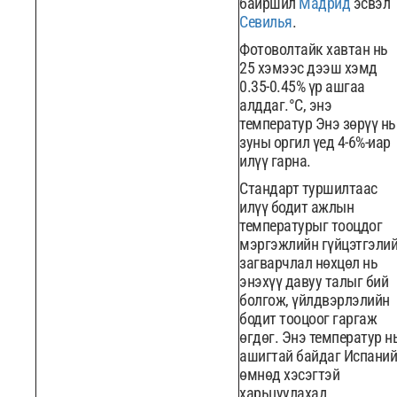
байршил
Мадрид
эсвэл
Севилья
.
Фотоволтайк хавтан нь
25 хэмээс дээш хэмд
0.35-0.45% үр ашгаа
алддаг.°C, энэ
температур Энэ зөрүү нь
зуны оргил үед 4-6%-иар
илүү гарна.
Стандарт туршилтаас
илүү бодит ажлын
температурыг тооцдог
мэргэжлийн гүйцэтгэли
загварчлал нөхцөл нь
энэхүү давуу талыг бий
болгож, үйлдвэрлэлийн
бодит тооцоог гаргаж
өгдөг. Энэ температур н
ашигтай байдаг Испани
өмнөд хэсэгтэй
харьцуулахад