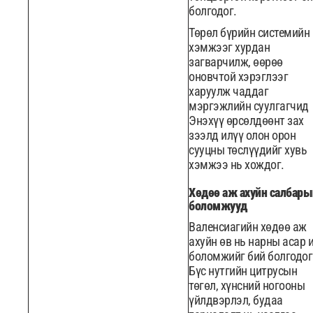
болгодог.
Төрөл бүрийн системийн
хэмжээг хурдан
загварчилж, өөрөө
оновчтой хэрэглээг
харуулж чаддаг
мэргэжлийн суулгагчид
Энэхүү өрсөлдөөнт зах
зээлд илүү олон орон
сууцны төслүүдийг хувь
хэмжээ нь хождог.
Хөдөө аж ахуйн салбары
боломжууд
Валенсиагийн хөдөө аж
ахуйн өв нь нарны асар 
боломжийг бий болгодог
Бүс нутгийн цитрусын
төгөл, хүнсний ногооны
үйлдвэрлэл, будаа