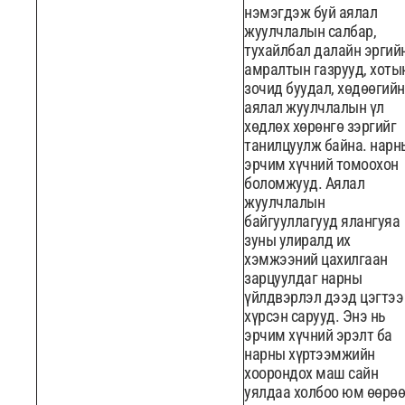
нэмэгдэж буй аялал
жуулчлалын салбар,
тухайлбал далайн эргий
амралтын газрууд, хоты
зочид буудал, хөдөөгийн
аялал жуулчлалын үл
хөдлөх хөрөнгө зэргийг
танилцуулж байна. нарн
эрчим хүчний томоохон
боломжууд. Аялал
жуулчлалын
байгууллагууд ялангуяа
зуны улиралд их
хэмжээний цахилгаан
зарцуулдаг нарны
үйлдвэрлэл дээд цэгтээ
хүрсэн сарууд. Энэ нь
эрчим хүчний эрэлт ба
нарны хүртээмжийн
хоорондох маш сайн
уялдаа холбоо юм өөрөө