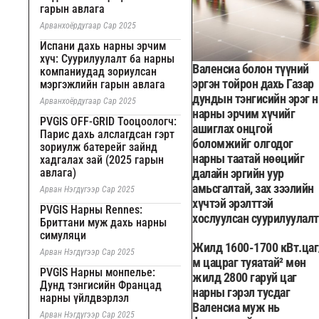
гарын авлага
Арванхоёрдугаар Сар 2025
Испани дахь нарны эрчим
хүч: Суурилуулалт ба нарны
Валенсиа болон түүний
компаниудад зориулсан
эргэн тойрон дахь Газар
мэргэжлийн гарын авлага
дундын тэнгисийн эрэг н
Арванхоёрдугаар Сар 2025
нарны эрчим хүчийг
PVGIS OFF-GRID Тооцоологч:
ашиглах онцгой
Парис дахь алслагдсан гэрт
боломжийг олгодог
зориулж батерейг зайнд
нарны таатай нөөцийг
хадгалах зай (2025 гарын
авлага)
далайн эргийн уур
амьсгалтай, зах зээлийн
Арван Нэгдүгээр Сар 2025
хүчтэй эрэлттэй
PVGIS Нарны Rennes:
хослуулсан суурилуулалт
Бриттани муж дахь нарны
симуляци
Жилд 1600-1700 кВт.цаг
Арван Нэгдүгээр Сар 2025
м цацраг туяатай² мөн
PVGIS Нарны монпелье:
жилд 2800 гаруй цаг
Дунд тэнгисийн Францад
нарны гэрэл тусдаг
нарны үйлдвэрлэл
Валенсиа муж нь
Арван Нэгдүгээр Сар 2025