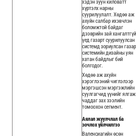
хэдэн зуун киловатт
хүртэлх нарны
суурилуулалт. Хөдөө аж
ахуйн салбар ихэвчлэн
боломжтой байдаг
дээврийн зай хангалтгү
үед газарт суурилуулсан
системд зориулсан газар
системийн дизайны уян
хатан байдлыг бий
болгодог.
Хөдөө аж ахуйн
хэрэглээний чиглэлээр
мэргэшсэн мэргэжлийн
суулгагчид үүнийг ялгаж
чаддаг зах зээлийн
томоохон сегмент.
Аялал жуулчлал ба
зочлох үйлчилгээ
Валенсиагийн өсөн