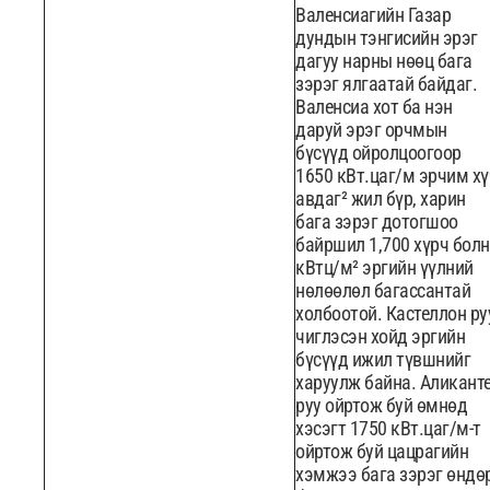
Валенсиагийн Газар
дундын тэнгисийн эрэг
дагуу нарны нөөц бага
зэрэг ялгаатай байдаг.
Валенсиа хот ба нэн
даруй эрэг орчмын
бүсүүд ойролцоогоор
1650 кВт.цаг/м эрчим хү
авдаг² жил бүр, харин
бага зэрэг дотогшоо
байршил 1,700 хүрч бол
кВтц/м² эргийн үүлний
нөлөөлөл багассантай
холбоотой. Кастеллон ру
чиглэсэн хойд эргийн
бүсүүд ижил түвшнийг
харуулж байна. Аликант
руу ойртож буй өмнөд
хэсэгт 1750 кВт.цаг/м-т
ойртож буй цацрагийн
хэмжээ бага зэрэг өндө