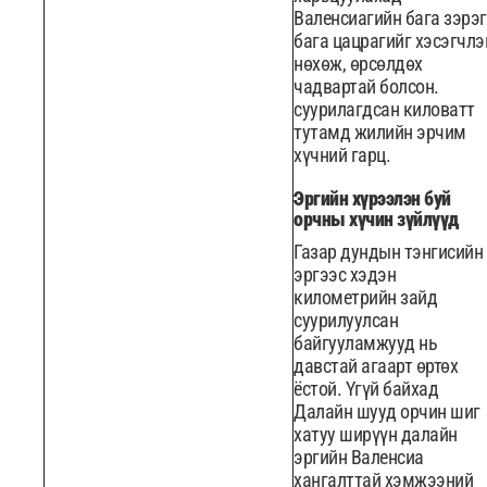
Валенсиагийн бага зэрэг
бага цацрагийг хэсэгчлэ
нөхөж, өрсөлдөх
чадвартай болсон.
суурилагдсан киловатт
тутамд жилийн эрчим
хүчний гарц.
Эргийн хүрээлэн буй
орчны хүчин зүйлүүд
Газар дундын тэнгисийн
эргээс хэдэн
километрийн зайд
суурилуулсан
байгууламжууд нь
давстай агаарт өртөх
ёстой. Үгүй байхад
Далайн шууд орчин шиг
хатуу ширүүн далайн
эргийн Валенсиа
хангалттай хэмжээний