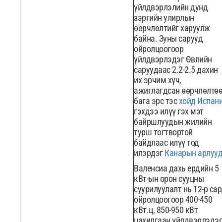
үйлдвэрлэлийн дунд
зэргийн улирлын
өөрчлөлтийг харуулж
байна. Зуны сарууд
ойролцоогоор
үйлдвэрлэдэг Өвлийн
саруудаас 2.2-2.5 дахин
их эрчим хүч,
ажиглагдсан өөрчлөлтө
бага эрс тэс
хойд Испан
гэхдээ илүү гэх мэт
байршлуудын жилийн
турш тогтвортой
байдлаас илүү тод
илэрдэг
Канарын арлуу
Валенсиа дахь ердийн 5
кВт-ын орон сууцны
суурилуулалт нь 12-р са
ойролцоогоор 400-450
кВт.ц, 850-950 кВт
цахилгаан үйлдвэрлэдэг