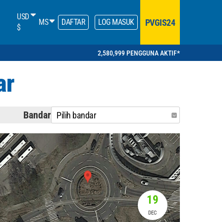
USD
PVGIS24
MS
DAFTAR
LOG MASUK
$
2,580,999 PENGGUNA AKTIF*
ar
Bandar
Pilih bandar
19
DEC