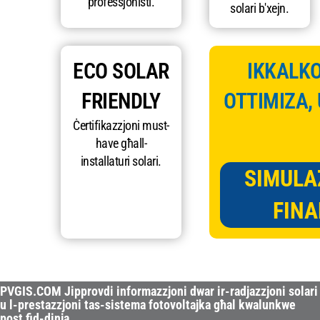
professjonisti.
solari b'xejn.
ECO SOLAR
IKKALKO
FRIENDLY
OTTIMIZA,
Ċertifikazzjoni must-
have għall-
installaturi solari.
SIMULA
FINA
PVGIS.COM Jipprovdi informazzjoni dwar ir-radjazzjoni solari
u l-prestazzjoni tas-sistema fotovoltajka għal kwalunkwe
post fid-dinja.