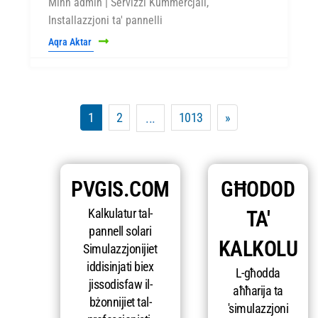
Minn admin | Servizzi Kummerċjali,
Installazzjoni ta' pannelli
Aqra Aktar
1
2
1013
»
...
PVGIS.COM
GĦODOD
Kalkulatur tal-
TA'
pannell solari
KALKOLU
Simulazzjonijiet
iddisinjati biex
L-għodda
jissodisfaw il-
aħħarija ta
bżonnijiet tal-
'simulazzjoni