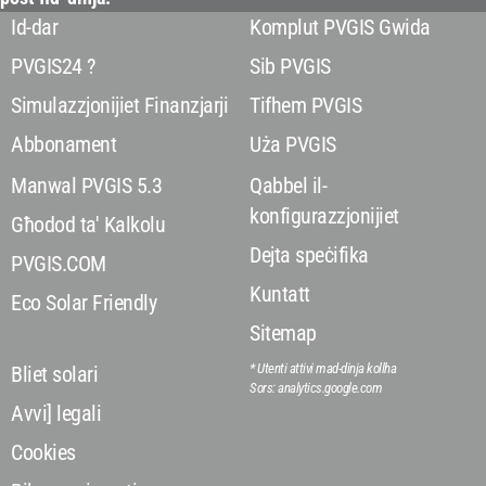
Id-dar
Komplut PVGIS Gwida
PVGIS24 ?
Sib PVGIS
Simulazzjonijiet Finanzjarji
Tifhem PVGIS
Abbonament
Uża PVGIS
Manwal PVGIS 5.3
Qabbel il-
konfigurazzjonijiet
Għodod ta' Kalkolu
Dejta speċifika
PVGIS.COM
Kuntatt
Eco Solar Friendly
Sitemap
* Utenti attivi mad-dinja kollha
Bliet solari
Sors: analytics.google.com
Avvi] legali
Cookies