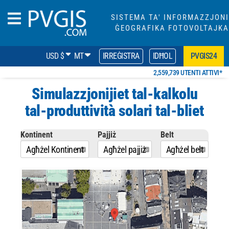
SISTEMA TA' INFORMAZZJONI
ĠEOGRAFIKA FOTOVOLTAJKA
USD $
MT
IRREĠISTRA
IDĦOL
PVGIS24
2,559,739 UTENTI ATTIVI*
Simulazzjonijiet tal-kalkolu
tal-produttività solari tal-bliet
Kontinent
Pajjiż
Belt
Agħżel Kontinent
Agħżel pajjiż
Agħżel belt