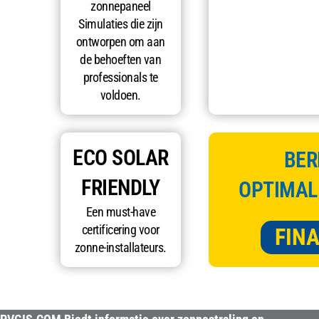
zonnepaneel
Simulaties die zijn
ontworpen om aan
de behoeften van
professionals te
voldoen.
ECO SOLAR
BER
FRIENDLY
OPTIMAL
Een must-have
certificering voor
FINA
zonne-installateurs.