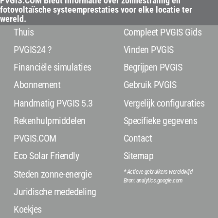
PVGIS.COM Biedt informatie over zonnestraling en
fotovoltaïsche systeemprestaties voor elke locatie ter
wereld.
Thuis
Compleet PVGIS Gids
PVGIS24 ?
Vinden PVGIS
Financiële simulaties
Begrijpen PVGIS
Abonnement
Gebruik PVGIS
Handmatig PVGIS 5.3
Vergelijk configuraties
Rekenhulpmiddelen
Specifieke gegevens
PVGIS.COM
Contact
Eco Solar Friendly
Sitemap
* Actieve gebruikers wereldwijd
Steden zonne-energie
Bron: analytics.google.com
Juridische mededeling
Koekjes