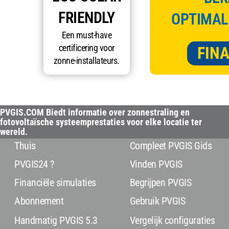
FRIENDLY
OPTIMAL
Een must-have
certificering voor
FINA
zonne-installateurs.
PVGIS.COM Biedt informatie over zonnestraling en
fotovoltaïsche systeemprestaties voor elke locatie ter
wereld.
Thuis
Compleet PVGIS Gids
PVGIS24 ?
Vinden PVGIS
Financiële simulaties
Begrijpen PVGIS
Abonnement
Gebruik PVGIS
Handmatig PVGIS 5.3
Vergelijk configuraties