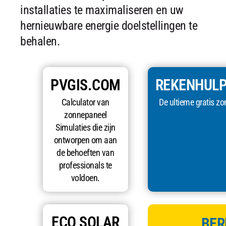
installaties te maximaliseren en uw
hernieuwbare energie doelstellingen te
behalen.
PVGIS.COM
REKENHUL
Calculator van
De ultieme gratis zo
zonnepaneel
Simulaties die zijn
ontworpen om aan
de behoeften van
professionals te
voldoen.
ECO SOLAR
BER