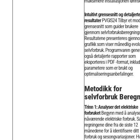
maksimere installasjonen lønn
Intuitivt grensesnitt og detaljert
resultater
PVGIS24 Tilbyr et mo
grensesnitt som guider brukere
gjennom selvforbruksberegnings
Resultatene presenteres gjenno
grafikk som viser månedlig evol
selvforbruk.
Programvaren gener
også detaljerte rapporter som
eksporteres i PDF -format, inklud
parametere som er brukt og
optimaliseringsanbefalinger.
Metodikk for
selvforbruk Beregn
Trinn 1: Analyser det elektriske
forbruket
Begynn med å analyser
nåværende elektriske forbruk. 
regningene dine fra de siste 12
månedene for å identifisere ditt 
forbruk og sesongvariasjoner.
Hv