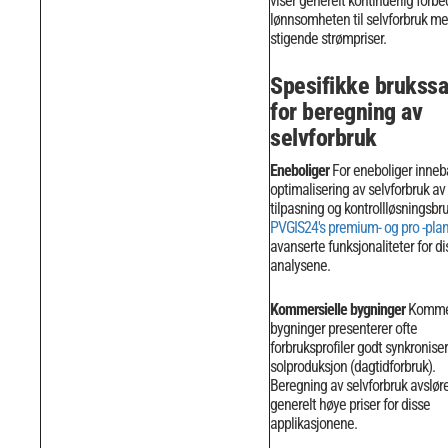
viser generelt kontinuerlig forbe
lønnsomheten til selvforbruk m
stigende strømpriser.
Spesifikke brukss
for beregning av
selvforbruk
Eneboliger
For eneboliger inne
optimalisering av selvforbruk av
tilpasning og kontrollløsningsbru
PVGIS24's premium- og pro -pla
avanserte funksjonaliteter for di
analysene.
Kommersielle bygninger
Kommer
bygninger presenterer ofte
forbruksprofiler godt synkronise
solproduksjon (dagtidforbruk).
Beregning av selvforbruk avslør
generelt høye priser for disse
applikasjonene.