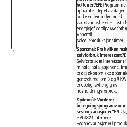
batterier?
EN:
Programmer
apparater I løpet av dagen
bruke en termodynamisk
varmtvannsbereder, install
energisjef og tilpasse forbr
Vaner til
solcelleproduksjonstimer.
Spørsmål: Fra hvilken makt
selvforbruk interessant?
E
Selvforbruk er Interessant f
minste installasjonene. Imi
er det økonomiske optimal
generelt mellom 3 og 9 KWP
enebolig, avhengig av
husholdningsforbruk.
Spørsmål: Vurderer
beregningsprogramvaren
sesongvariasjoner?
EN:
Ja
PVGIS24 integrerer
Sesongvariasjoner i produ