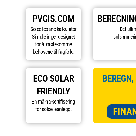
PVGIS.COM
BEREGNIN
Solcellepanelkalkulator
Det ulti
Simuleringer designet
solsimuleri
for å imøtekomme
behovene til fagfolk.
ECO SOLAR
BEREGN,
FRIENDLY
En må-ha-sertifisering
FINA
for solcelleanlegg.