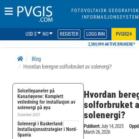
FOTOVOLTAISK GEOGRAFISK
INFORMASJONSSYSTEM
USD $
NO
REGISTER
LOGG INN
PVGIS24
2,580,999 AKTIVE BRUKERE*
Blog
Hvordan beregne solforbruket av solenergi?
Solcellepaneler på
Hvordan bere
Kanariøyene: Komplett
veiledning for installasjon av
solforbruket 
solenergi på øya
solenergi?
Desember 2025
Solenergi i Baskerland:
Publisert:
July 14, 2025
Oppda
Installasjonsstrategier i Nord-
March 26, 2026
Spania