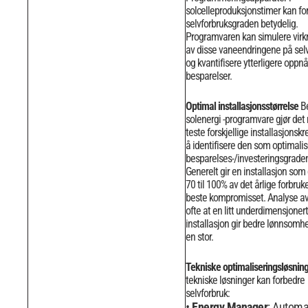
solcelleproduksjonstimer kan fo
selvforbruksgraden betydelig.
Programvaren kan simulere virk
av disse vaneendringene på sel
og kvantifisere ytterligere oppn
besparelser.
Optimal installasjonsstørrelse
B
solenergi -programvare gjør det
teste forskjellige installasjonskre
å identifisere den som optimalis
besparelses-/investeringsgrade
Generelt gir en installasjon som
70 til 100% av det årlige forbruk
beste kompromisset.
Analyse av
ofte at en litt underdimensjonert
installasjon gir bedre lønnsomh
en stor.
Tekniske optimaliseringsløsnin
tekniske løsninger kan forbedre
selvforbruk:
Energy Manager
: Automa