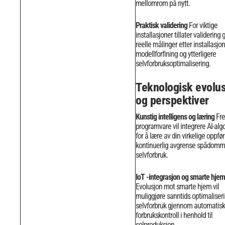
mellomrom på nytt.
Praktisk validering
For viktige
installasjoner tillater validerin
reelle målinger etter installasjon
modellforfining og ytterligere
selvforbruksoptimalisering.
Teknologisk evolu
og perspektiver
Kunstig intelligens og læring
Fre
programvare vil integrere AI-alg
for å lære av din virkelige oppfø
kontinuerlig avgrense spådomme
selvforbruk.
IoT -integrasjon og smarte hjem
Evolusjon mot smarte hjem vil
muliggjøre sanntids optimaliser
selvforbruk gjennom automatisk
forbrukskontroll i henhold til
solproduksjon.