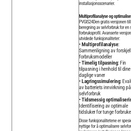
installasjonsscenarier.
Multiprofilanalyse og optimalise
PVGIS24Den gratis versjonen till
beregning av selvforbruk for en
forbruksprofil. Avanserte versjone
utvidede funksjonaliteter:
Multiprofilanalyse
:
Sammenligning av forskjell
forbruksmodeller
Timelig tilpasning
: Fin
tilpasning i henhold til dine
daglige vaner
Lagringssimulering
: Eva
av batteriets innvirkning på
selvforbruk
Tidsmessig optimaliseri
Identifisering av optimale
tidsluker for tunge forbruke
Disse funksjonalitetene er spesi
nyttige for å optimalisere selvfo