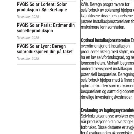
PVGIS Solar Lorient: Solar
kWh.
Beregn programvare for
produksjon i Sør-Bretagne
selvforbruk av solenergi hjelper
kvantifisere disse besparelsene
November 2025
justere installasjonsstørrelsen fo
PVGIS Solar Paris: Estimer din
maksimere lønnsomheten.
solcelleproduksjon
November 2025
Optimal installasjonsstørrelse
E
overdimensjonert installasjon
PVGIS Solar Lyon: Beregn
solproduksjonen din på taket
produserer rikelig med strøm, m
ha en lav selvforbruksgrad, og r
November 2025
lønnsomheten. Motsatt begrens
underdimensjonert installasjon
potensiell besparelse.
Beregning
selvforbruk hjelper med å finne
optimale kraften som maksimer
besparelsen og samtidig oppret
rimelige investeringskostnader.
Evaluering av lagringssystemint
Selvforbruksanalyse avslører øy
når produksjonen din overstiger
forbruket. Disse dataene er avg
for å evaluere den økonomiske