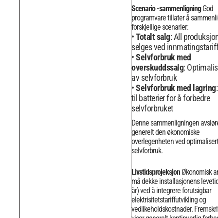
Scenario -sammenligning
God
programvare tillater å sammenl
forskjellige scenarier:
Totalt salg
: All produksjo
selges ved innmatingstarif
Selvforbruk med
overskuddssalg
: Optimalis
av selvforbruk
Selvforbruk med lagring
til batterier for å forbedre
selvforbruket
Denne sammenligningen avslør
generelt den økonomiske
overlegenheten ved optimaliser
selvforbruk.
Livstidsprojeksjon
Økonomisk a
må dekke installasjonens leveti
år) ved å integrere forutsigbar
elektrisitetstariffutvikling og
vedlikeholdskostnader.
Fremskri