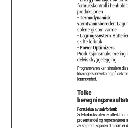
forbrukskontroll i henhold ti
produksjonen
Termodynamisk
varmtvannsbereder
: Lagri
solenergi som varme
Lagringssystem
: Batterie
skifte forbruk
Power Optimizers
:
Produksjonsmaksimering i t
delvis skyggelegging
Programvaren kan simulere dis
løsningers innvirkning på selvfo
lønnsomhet.
Tolke
beregningsresultat
Forståelse av selvforbruk
Selvforbruksraten er uttrykt som
prosentandel og representerer 
av solproduksjonen din som er d