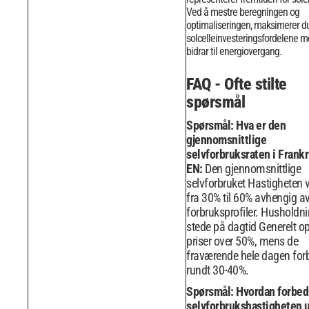
Ved å mestre beregningen og
optimaliseringen, maksimerer d
solcelleinvesteringsfordelene 
bidrar til energiovergang.
FAQ - Ofte stilte
spørsmål
Spørsmål: Hva er den
gjennomsnittlige
selvforbruksraten i Frank
EN:
Den gjennomsnittlige
selvforbruket Hastigheten v
fra 30% til 60% avhengig a
forbruksprofiler. Husholdnin
stede på dagtid Generelt o
priser over 50%, mens de
fraværende hele dagen forb
rundt 30-40%.
Spørsmål: Hvordan forbed
selvforbrukshastigheten 