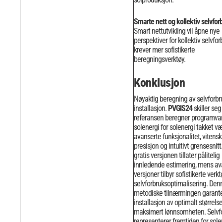
Smarte nett og kollektiv selvfor
Smart nettutvikling vil åpne nye
perspektiver for kollektiv selvfor
krever mer sofistikerte
beregningsverktøy.
Konklusjon
Nøyaktig beregning av selvforbr
installasjon.
PVGIS24
skiller se
referansen beregner programvar
solenergi for solenergi takket v
avanserte funksjonalitet, vitens
presisjon og intuitivt grensesnitt
gratis versjonen tillater pålitelig
innledende estimering, mens av
versjoner tilbyr sofistikerte verkt
selvforbruksoptimalisering. Den
metodiske tilnærmingen garant
installasjon av optimalt størrels
maksimert lønnsomheten.
Selvf
representerer fremtiden for sole