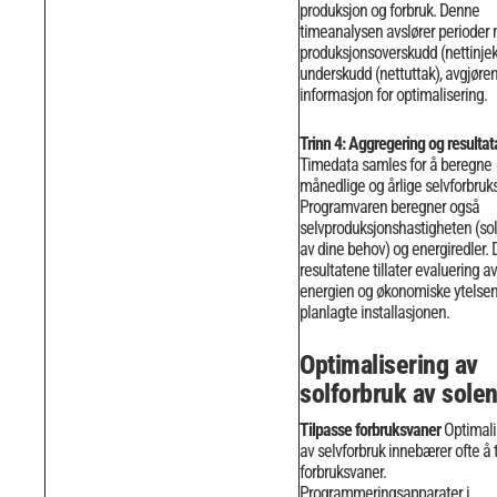
produksjon og forbruk.
Denne
timeanalysen avslører perioder
produksjonsoverskudd (nettinjek
underskudd (nettuttak), avgjøre
informasjon for optimalisering.
Trinn 4: Aggregering og resulta
Timedata samles for å beregne
månedlige og årlige selvforbruk
Programvaren beregner også
selvproduksjonshastigheten (so
av dine behov) og energiredler.
D
resultatene tillater evaluering av
energien og økonomiske ytelsen 
planlagte installasjonen.
Optimalisering av
solforbruk av solen
Tilpasse forbruksvaner
Optimali
av selvforbruk innebærer ofte å 
forbruksvaner.
Programmeringsapparater i