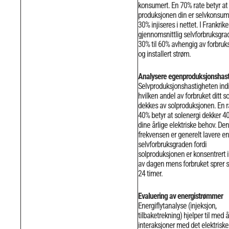
konsumert. En 70% rate betyr at
produksjonen din er selvkonsum
30% injiseres i nettet.
I Frankrike
gjennomsnittlig selvforbruksgrad
30% til 60% avhengig av forbruks
og installert strøm.
Analysere egenproduksjonshast
Selvproduksjonshastigheten ind
hvilken andel av forbruket ditt 
dekkes av solproduksjonen. En r
40% betyr at solenergi dekker 4
dine årlige elektriske behov.
Den
frekvensen er generelt lavere e
selvforbruksgraden fordi
solproduksjonen er konsentrert i
av dagen mens forbruket sprer 
24 timer.
Evaluering av energistrømmer
Energiflytanalyse (injeksjon,
tilbaketrekning) hjelper til med å
interaksjoner med det elektriske