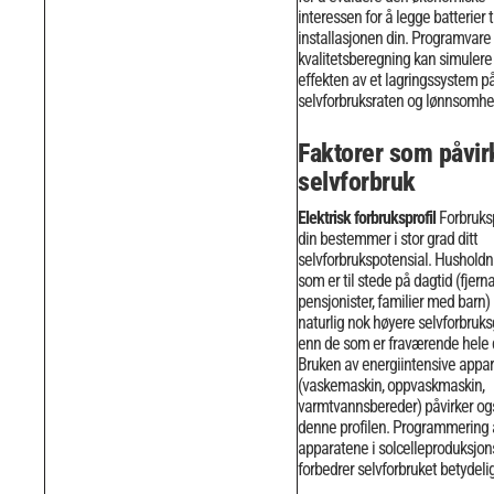
interessen for å legge batterier ti
installasjonen din.
Programvare 
kvalitetsberegning kan simulere
effekten av et lagringssystem p
selvforbruksraten og lønnsomhe
Faktorer som påvir
selvforbruk
Elektrisk forbruksprofil
Forbruksp
din bestemmer i stor grad ditt
selvforbrukspotensial. Husholdn
som er til stede på dagtid (fjerna
pensjonister, familier med barn)
naturlig nok høyere selvforbruk
enn de som er fraværende hele
Bruken av energiintensive appar
(vaskemaskin, oppvaskmaskin,
varmtvannsbereder) påvirker og
denne profilen. Programmering 
apparatene i solcelleproduksjon
forbedrer selvforbruket betydelig