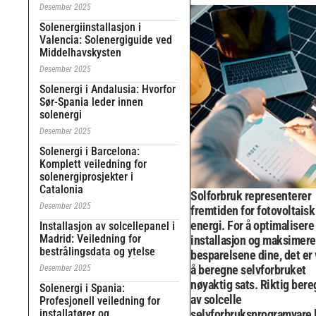
Desember 2025
Solenergiinstallasjon i
Valencia: Solenergiguide ved
Middelhavskysten
Desember 2025
Solenergi i Andalusia: Hvorfor
Sør-Spania leder innen
solenergi
Desember 2025
Solenergi i Barcelona:
Komplett veiledning for
solenergiprosjekter i
Catalonia
Solforbruk representerer
Desember 2025
fremtiden for fotovoltaisk
energi. For å optimalisere
Installasjon av solcellepanel i
Madrid: Veiledning for
installasjon og maksimere
bestrålingsdata og ytelse
besparelsene dine, det er 
å beregne selvforbruket
Desember 2025
nøyaktig sats. Riktig ber
Solenergi i Spania:
av solcelle
Profesjonell veiledning for
installatører og
selvforbruksprogramvare 