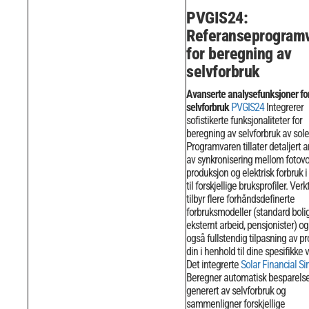
PVGIS24:
Referanseprogram
for beregning av
selvforbruk
Avanserte analysefunksjoner fo
selvforbruk
PVGIS24
Integrerer
sofistikerte funksjonaliteter for
beregning av selvforbruk av sole
Programvaren tillater detaljert 
av synkronisering mellom fotovo
produksjon og elektrisk forbruk 
til forskjellige bruksprofiler.
Verk
tilbyr flere forhåndsdefinerte
forbruksmodeller (standard bolig
eksternt arbeid, pensjonister) og 
også fullstendig tilpasning av pr
din i henhold til dine spesifikke 
Det integrerte
Solar Financial Si
Beregner automatisk besparels
generert av selvforbruk og
sammenligner forskjellige