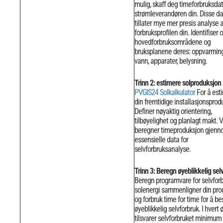
mulig, skaff deg timeforbruksdat
strømleverandøren din. Disse d
tillater mye mer presis analyse 
forbruksprofilen din.
Identifiser 
hovedforbruksområdene og
bruksplanene deres: oppvarming
vann, apparater, belysning.
Trinn 2: estimere solproduksjon
PVGIS24 Solkalkulator
For å est
din fremtidige installasjonsprod
Definer nøyaktig orientering,
tilbøyelighet og planlagt makt.
V
beregner timeproduksjon gjenno
essensielle data for
selvforbruksanalyse.
Trinn 3: Beregn øyeblikkelig sel
Beregn programvare for selvforb
solenergi sammenligner din pro
og forbruk time for time for å 
øyeblikkelig selvforbruk. I hvert 
tilsvarer selvforbruket minimu