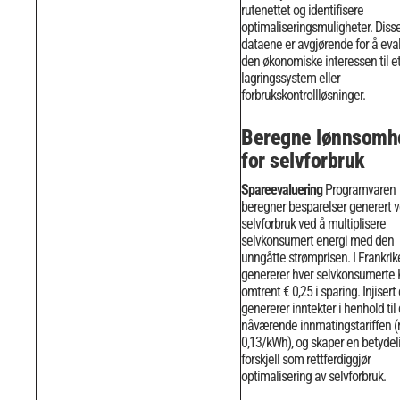
rutenettet og identifisere
optimaliseringsmuligheter.
Diss
dataene er avgjørende for å eva
den økonomiske interessen til e
lagringssystem eller
forbrukskontrollløsninger.
Beregne lønnsomh
for selvforbruk
Spareevaluering
Programvaren
beregner besparelser generert 
selvforbruk ved å multiplisere
selvkonsumert energi med den
unngåtte strømprisen. I Frankrik
genererer hver selvkonsumert
omtrent € 0,25 i sparing.
Injisert
genererer inntekter i henhold til
nåværende innmatingstariffen (
0,13/kWh), og skaper en betydel
forskjell som rettferdiggjør
optimalisering av selvforbruk.