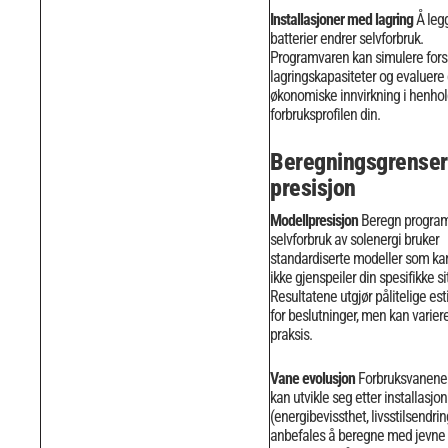
Installasjoner med lagring
Å legg
batterier endrer selvforbruk.
Programvaren kan simulere forsk
lagringskapasiteter og evaluere
økonomiske innvirkning i henhold
forbruksprofilen din.
Beregningsgrenser
presisjon
Modellpresisjon
Beregn program
selvforbruk av solenergi bruker
standardiserte modeller som ka
ikke gjenspeiler din spesifikke s
Resultatene utgjør pålitelige es
for beslutninger, men kan variere
praksis.
Vane evolusjon
Forbruksvanene
kan utvikle seg etter installasjon
(energibevissthet, livsstilsendrin
anbefales å beregne med jevne