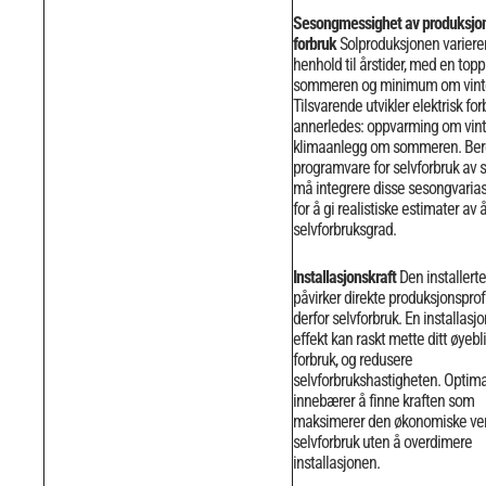
Sesongmessighet av produksjo
forbruk
Solproduksjonen varierer 
henhold til årstider, med en top
sommeren og minimum om vint
Tilsvarende utvikler elektrisk fo
annerledes: oppvarming om vint
klimaanlegg om sommeren.
Ber
programvare for selvforbruk av 
må integrere disse sesongvaria
for å gi realistiske estimater av å
selvforbruksgrad.
Installasjonskraft
Den installerte
påvirker direkte produksjonsprof
derfor selvforbruk. En installasj
effekt kan raskt mette ditt øyebl
forbruk, og redusere
selvforbrukshastigheten.
Optimal
innebærer å finne kraften som
maksimerer den økonomiske ver
selvforbruk uten å overdimere
installasjonen.