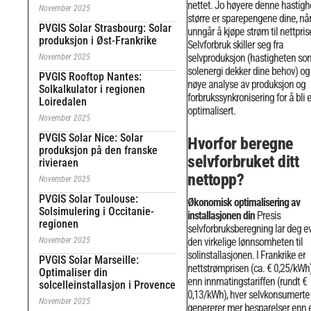
nettet. Jo høyere denne hastighe
November 2025
større er sparepengene dine, nå
PVGIS Solar Strasbourg: Solar
unngår å kjøpe strøm til nettprise
produksjon i Øst-Frankrike
Selvforbruk skiller seg fra
selvproduksjon (hastigheten so
November 2025
solenergi dekker dine behov) og
PVGIS Rooftop Nantes:
nøye analyse av produksjon og
Solkalkulator i regionen
forbrukssynkronisering for å bli e
Loiredalen
optimalisert.
November 2025
PVGIS Solar Nice: Solar
Hvorfor beregne
produksjon på den franske
selvforbruket ditt
rivieraen
nettopp?
November 2025
PVGIS Solar Toulouse:
Økonomisk optimalisering av
Solsimulering i Occitanie-
installasjonen din
Presis
regionen
selvforbruksberegning lar deg e
November 2025
den virkelige lønnsomheten til
solinstallasjonen. I Frankrike er
PVGIS Solar Marseille:
nettstrømprisen (ca. € 0,25/kWh
Optimaliser din
enn innmatingstariffen (rundt €
solcelleinstallasjon i Provence
0,13/kWh), hver selvkonsumert
November 2025
genererer mer besparelser enn e