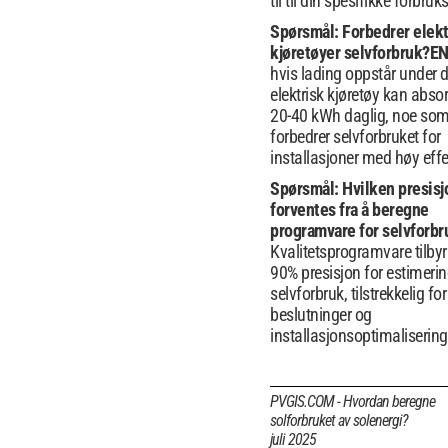
til til din spesifikke forbruks
Spørsmål: Forbedrer elekt
kjøretøyer selvforbruk?
EN
hvis lading oppstår under d
elektrisk kjøretøy kan abso
20-40 kWh daglig, noe so
forbedrer selvforbruket for
installasjoner med høy effe
Spørsmål: Hvilken presisj
forventes fra å beregne
programvare for selvforbr
Kvalitetsprogramvare tilbyr
90% presisjon for estimeri
selvforbruk, tilstrekkelig for
beslutninger og
installasjonsoptimalisering
PVGIS.COM - Hvordan beregne
solforbruket av solenergi?
juli 2025