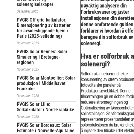
solenergiselskaper
nøyaktig analysere din
Forbruksvaner og juster
Desember 2025
installasjonen din deretter.
PVGIS Off-grid-kalkulator:
denne omfattende guiden
Dimensjonering av batterier
forklarer vi hvordan å effe
for avsidesliggende hjem i
Paris (2025-veiledning)
beregne din solforbruk av
solenergi.
November 2025
PVGIS Solar Rennes: Solar
Hva er solforbruk 
Simulering i Bretagne-
regionen
solenergi?
November 2025
Solforbruk innebærer direkte
PVGIS Solar Montpellier: Solar
konsumering av strøm produsert
produksjon i Middelhavet
fotovoltaiske paneler på
Frankrike
Produksjonsøyeblikket. Denne
November 2025
tilnærmingen gir en dobbel forde
redusere strømregningen og
PVGIS Solar Lille:
Optimalisering av lønnsomheten 
Solkalkulator i Nord-Frankrike
solinstallasjon.
Selvforbruksgra
November 2025
representerer prosentandelen a
solproduksjonen du bruker direk
PVGIS Solar Bordeaux: Solar
Estimate i Nouvelle-Aquitaine
å injisere den tilbake i det elektr