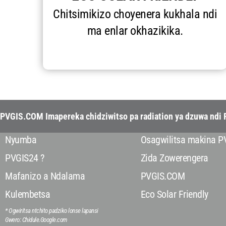
Chitsimikizo choyenera kukhala ndi
ma enlar okhazikika.
PVGIS.COM Imapereka chidziwitso pa radiation ya dzuwa ndi P
Nyumba
Osagwilitsa makina P
PVGIS24 ?
Zida Zowerengera
Mafanizo a Ndalama
PVGIS.COM
Kulembetsa
Eco Solar Friendly
* Ogwiritsa ntchito padziko lonse lapansi
Gwero: Chidule.Google.com