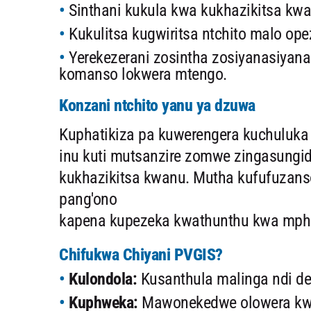
Sinthani kukula kwa kukhazikitsa kw
Kukulitsa kugwiritsa ntchito malo op
Yerekezerani zosintha zosiyanasiyan
komanso lokwera mtengo.
Konzani ntchito yanu ya dzuwa
Kuphatikiza pa kuwerengera kuchuluka
inu kuti mutsanzire zomwe zingasungid
kukhazikitsa kwanu. Mutha kufufuzans
pang'ono
kapena kupezeka kwathunthu kwa mph
Chifukwa Chiyani PVGIS?
Kulondola:
Kusanthula malinga ndi 
Kuphweka:
Mawonekedwe olowera kwa