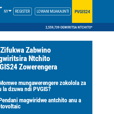
PVGIS24
NY
REGISTER
LOWANI MUAKAUNTI
2,559,739 OGWIRITSA NTCHITO*
 Zifukwa Zabwino
wiritsira Ntchito
GIS24 Zowerengera
omwe mungawerengere zokolola za
u la dzuwa ndi PVGIS?
endani magwiridwe antchito anu a
tovoltaic