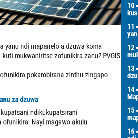
10
kus
11
yan
a yanu ndi mapanelo a dzuwa koma
12
mul
i kuti mukwaniritse zofunikira zanu? PVGIS
13
ofunikira pokambirana zinthu zingapo
dz
14
Map
zanu za dzuwa
15
ikupatsani ndikukupatsirani
map
ofunikira. Nayi magawo akulu
16