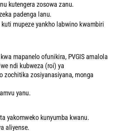
anu kutengera zosowa zanu.
ezeka padenga lanu.
a kuti mupeze yankho labwino kwambiri
 kwa mapanelo ofunikira, PVGIS amalola
we ndi kubweza (roi) ya
o zochitika zosiyanasiyana, monga
amvu yanu.
deta yakomweko kunyumba kwanu.
 aliyense.