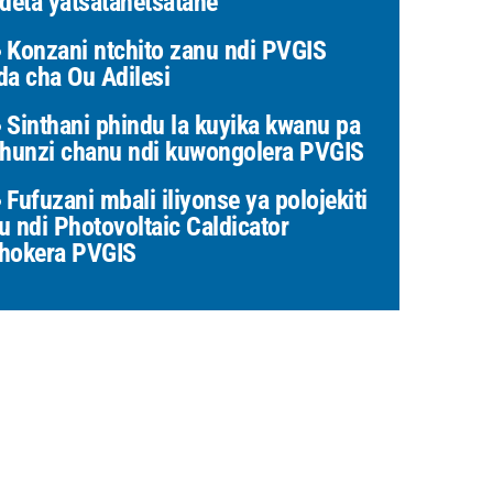
 deta yatsatanetsatane
Konzani ntchito zanu ndi PVGIS
da cha Ou Adilesi
Sinthani phindu la kuyika kwanu pa
thunzi chanu ndi kuwongolera PVGIS
Fufuzani mbali iliyonse ya polojekiti
u ndi Photovoltaic Caldicator
hokera PVGIS