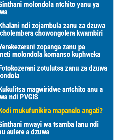
inthani molondola ntchito yanu ya
uwa
halani ndi zojambula zanu za dzuwa
 cholembera chowongolera kwambiri
erekezerani zopanga zanu pa
aneti molondola komanso kuphweka
otokozerani zotulutsa zanu za dzuwa
ondola
ukulitsa magwiridwe antchito anu a
wa ndi PVGIS
odi mukufunikira mapanelo angati?
inthani mwayi wa tsamba lanu ndi
u aulere a dzuwa