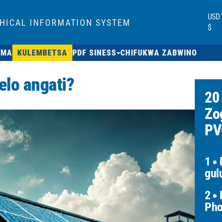
USD
HICAL INFORMATION SYSTEM
$
AMA
KULEMBETSA
PDF SINESS
CHIFUKWA ZABWINO
lo angati?
20
Zog
PV
1
M
gul
2
P
Pho