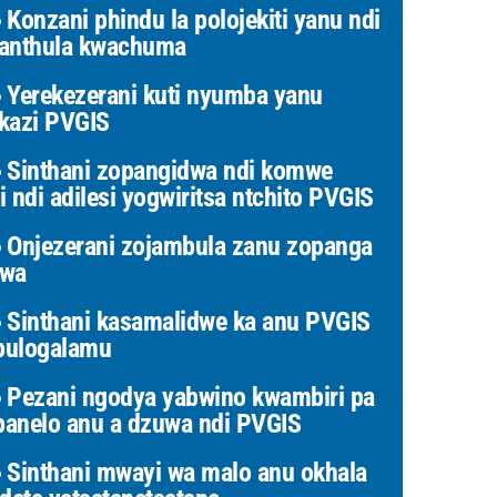
Konzani phindu la polojekiti yanu ndi
anthula kwachuma
Yerekezerani kuti nyumba yanu
kazi PVGIS
Sinthani zopangidwa ndi komwe
i ndi adilesi yogwiritsa ntchito PVGIS
Onjezerani zojambula zanu zopanga
uwa
Sinthani kasamalidwe ka anu PVGIS
ulogalamu
Pezani ngodya yabwino kwambiri pa
anelo anu a dzuwa ndi PVGIS
Sinthani mwayi wa malo anu okhala