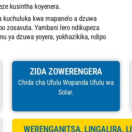
ze kusintha koyenera.
wa kuchuluka kwa mapanelo a dzuwa
po zosavuta. Yambani lero ndikupeza
nu ya dzuwa yoyera, yokhazikika, ndipo
ZIDA ZOWERENGERA
Chida cha Ufulu Wopanda Ufulu wa
Solar.
WERENGANITSA, LINGALIRA, L