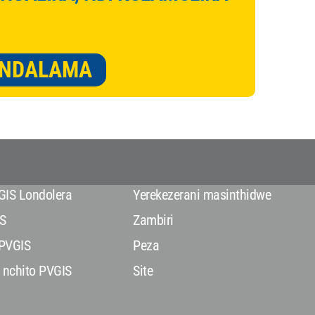
 NDALAMA
GIS Londolera
Yerekezerani masinthidwe
S
Zambiri
PVGIS
Peza
 nchito PVGIS
Site