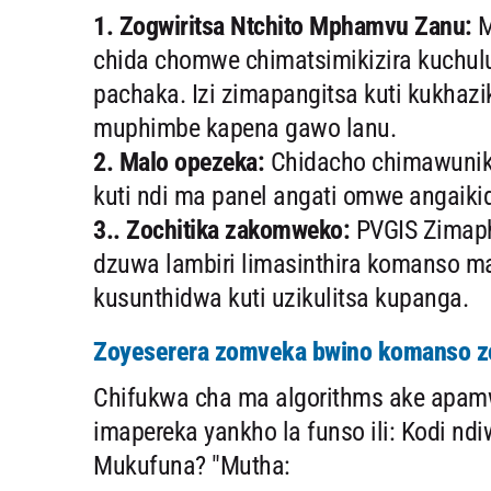
1. Zogwiritsa Ntchito Mphamvu Zanu:
M
chida chomwe chimatsimikizira kuch
pachaka. Izi zimapangitsa kuti kukhazi
muphimbe kapena gawo lanu.
2. Malo opezeka:
Chidacho chimawuniki
kuti ndi ma panel angati omwe angaiki
3.. Zochitika zakomweko:
PVGIS Zimap
dzuwa lambiri limasinthira komanso
kusunthidwa kuti uzikulitsa kupanga.
Zoyeserera zomveka bwino komanso zo
Chifukwa cha ma algorithms ake apam
imapereka yankho la funso ili: Kodi ndi
Mukufuna? "Mutha: