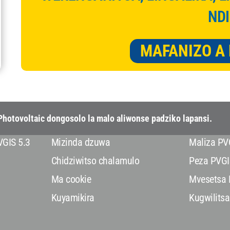
NDI
MAFANIZO A
hotovoltaic dongosolo la malo aliwonse padziko lapansi.
VGIS 5.3
Mizinda dzuwa
Maliza PV
Chidziwitso chalamulo
Peza PVGI
Ma cookie
Mvesetsa 
Kuyamikira
Kugwilitsa