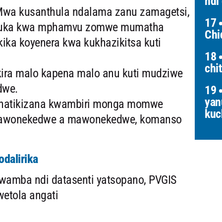
ndi
wa kusanthula ndalama zanu zamagetsi,
17
uluka kwa mphamvu zomwe mumatha
Chi
kika koyenera kwa kukhazikitsa kuti
18
chi
ra malo kapena malo anu kuti mudziwe
dwe.
19
yan
hatikizana kwambiri monga momwe
kuc
 mawonekedwe a mawonekedwe, komanso
dalirika
wamba ndi datasenti yatsopano, PVGIS
wetola angati