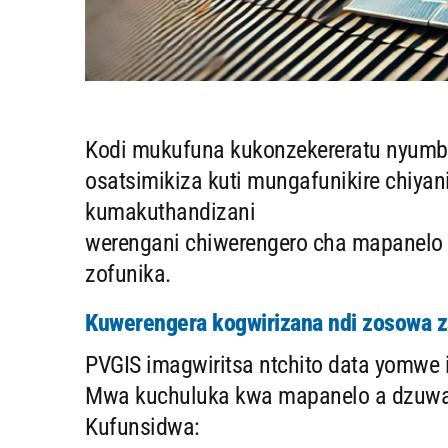
Kodi mukufuna kukonzekereratu nyumb
osatsimikiza kuti mungafunikire chiyan
kumakuthandizani
werengani chiwerengero cha mapanelo 
zofunika.
Kuwerengera kogwirizana ndi zosowa 
PVGIS imagwiritsa ntchito data yomwe 
Mwa kuchuluka kwa mapanelo a dzuwa 
Kufunsidwa: