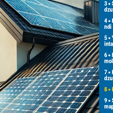
3
S
dz
4
K
ndi
5
Y
int
6
F
mol
7
K
dzu
8
K
9
S
map