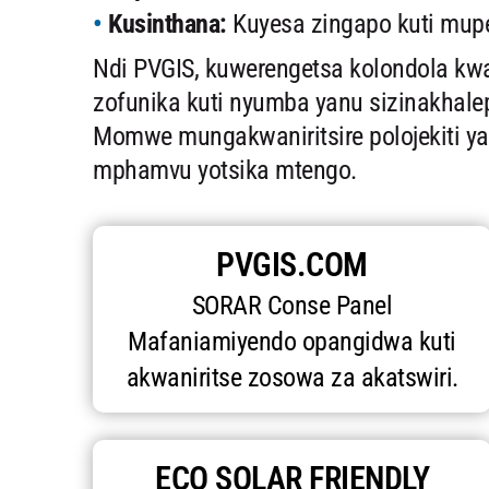
Kusinthana:
Kuyesa zingapo kuti mupe
Ndi PVGIS, kuwerengetsa kolondola k
zofunika kuti nyumba yanu sizinakhale
Momwe mungakwaniritsire polojekiti ya
mphamvu yotsika mtengo.
PVGIS.COM
SORAR Conse Panel
Mafaniamiyendo opangidwa kuti
akwaniritse zosowa za akatswiri.
ECO SOLAR FRIENDLY