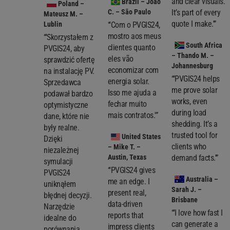
and clear visuals.
Brazil
– João
Poland
–
C. – São Paulo
It’s part of every
Mateusz M. –
quote I make.'”
Lublin
“'Com o PVGIS24,
mostro aos meus
“'Skorzystałem z
South Africa
clientes quanto
PVGIS24, aby
– Thando M. –
eles vão
sprawdzić ofertę
Johannesburg
economizar com
na instalację PV.
“'PVGIS24 helps
energia solar.
Sprzedawca
me prove solar
Isso me ajuda a
podawał bardzo
works, even
fechar muito
optymistyczne
during load
mais contratos.'”
dane, które nie
shedding. It’s a
były realne.
trusted tool for
United States
Dzięki
clients who
– Mike T. –
niezależnej
Austin, Texas
demand facts.'”
symulacji
“'PVGIS24 gives
PVGIS24
Australia
–
me an edge. I
uniknąłem
Sarah J. –
present real,
błędnej decyzji.
Brisbane
data-driven
Narzędzie
“'I love how fast I
reports that
idealne do
can generate a
impress clients
porównania