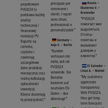
Russia
–
principale per
projektowym
Ekaterina V. –
convincere i
PVGIS24 to
Krasnodar
clienti. I report
podstawa każdej
“'PVGIS24
sono chiari,
analizy
помогает мне
professionali e
technicznej i
выделяться.
personalizzabili.'”
finansowej
Отчёты
instalacji PV.
понятны и
Germany
–
Raporty są
Anja S. – Berlin
вызывают
rzetelne,
доверие у
“'Kunden
czytelne i
клиентов.'”
vertrauen mir
zawierają
mehr, seit ich
szczegółowe
El Salvador
–
PVGIS24
dane produkcji
Linus A. – Malmö
verwende. Die
miesięcznej oraz
“'My customers
Berichte
realną kalkulację
appreciate
basieren auf
opłacalności
transparency.
neutralen EU-
inwestycji.
With PVGIS24,
Daten – das
Klienci doceniają
they get long-
überzeugt.'”
tę przejrzystość.'”
term forecasts