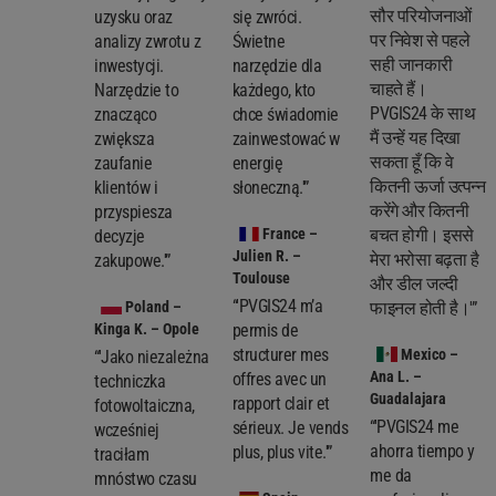
सौर परियोजनाओं
uzysku oraz
się zwróci.
पर निवेश से पहले
analizy zwrotu z
Świetne
सही जानकारी
inwestycji.
narzędzie dla
चाहते हैं।
Narzędzie to
każdego, kto
PVGIS24 के साथ
znacząco
chce świadomie
मैं उन्हें यह दिखा
zwiększa
zainwestować w
सकता हूँ कि वे
zaufanie
energię
कितनी ऊर्जा उत्पन्न
klientów i
słoneczną.'”
करेंगे और कितनी
przyspiesza
France
–
बचत होगी। इससे
decyzje
Julien R. –
मेरा भरोसा बढ़ता है
zakupowe.'”
Toulouse
और डील जल्दी
“'PVGIS24 m’a
Poland
–
फाइनल होती है।'”
Kinga K. – Opole
permis de
structurer mes
Mexico
–
“'Jako niezależna
Ana L. –
offres avec un
techniczka
Guadalajara
rapport clair et
fotowoltaiczna,
“'PVGIS24 me
sérieux. Je vends
wcześniej
ahorra tiempo y
plus, plus vite.'”
traciłam
me da
mnóstwo czasu