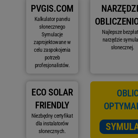
PVGIS.COM
NARZĘDZ
Kalkulator panelu
OBLICZENI
słonecznego
Najlepsze bezpła
Symulacje
narzędzie symula
zaprojektowane w
słonecznej.
celu zaspokojenia
potrzeb
profesjonalistów.
ECO SOLAR
OBLI
FRIENDLY
OPTYMAL
Niezbędny certyfikat
dla instalatorów
SYMULA
słonecznych.