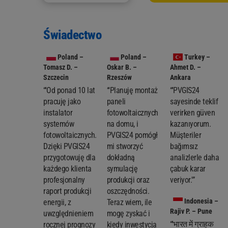
Świadectwo
Poland
–
Poland
–
Turkey
–
Tomasz D. –
Oskar B. –
Ahmet D. –
Szczecin
Rzeszów
Ankara
“'Od ponad 10 lat
“'Planuję montaż
“'PVGIS24
pracuję jako
paneli
sayesinde teklif
instalator
fotowoltaicznych
verirken güven
systemów
na domu, i
kazanıyorum.
fotowoltaicznych.
PVGIS24 pomógł
Müşteriler
Dzięki PVGIS24
mi stworzyć
bağımsız
przygotowuję dla
dokładną
analizlerle daha
każdego klienta
symulację
çabuk karar
profesjonalny
produkcji oraz
veriyor.'”
raport produkcji
oszczędności.
Indonesia
–
energii, z
Teraz wiem, ile
Rajiv P. – Pune
uwzględnieniem
mogę zyskać i
“'भारत में ग्राहक
rocznej prognozy
kiedy inwestycja