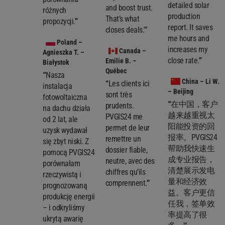
detailed solar
and boost trust.
różnych
production
That’s what
propozycji.'”
report. It saves
closes deals.'”
me hours and
Poland
–
increases my
Canada
–
Agnieszka T. –
close rate.'”
Emilie B. –
Białystok
Québec
“'Nasza
China
– Li W.
“'Les clients ici
instalacja
– Beijing
sont très
fotowoltaiczna
“'在中国，客户
prudents.
na dachu działa
越来越重视太
PVGIS24 me
od 2 lat, ale
阳能投资的回
permet de leur
uzysk wydawał
报率。PVGIS24
remettre un
się zbyt niski. Z
帮助我快速生
dossier fiable,
pomocą PVGIS24
成专业报告，
neutre, avec des
porównałam
清楚展示发电
chiffres qu’ils
rzeczywistą i
量和经济效
comprennent.'”
prognozowaną
益。客户更信
produkcję energii
任我，签单效
– i odkryliśmy
率提高了很
ukrytą awarię