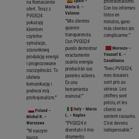
Spain
–
profesionalismo.
na tłumaczenie
Marta G. –
Con los informes
ofert. Teraz z
Valence
listos en
PVGIS24
“'Mis clientes
minutos, gano
pokazuję
quieren
más clientes sin
klientom
transparencia.
complicarme.'”
czytelne
Con PVGIS24
symulacje,
puedo demostrar
Morocco
–
szacunkową
Youssef K. –
exactamente
produkcję energii
Casablanca
cuánta energía
i prognozowane
“'Avec PVGIS24,
producirán sus
oszczędności. To
mes dossiers
paneles solares.
ułatwia
sont pris au
Es una
komunikację i
sérieux. Les
herramienta
podnosi mój
chiffres sont
esencial.'”
profesjonalizm.'”
précis, et les
Italy
– Marco
clients se
Poland
–
L. – Naples
sentent rassurés.
Michał R. –
“'PVGIS24 è
C’est devenu
Warszawa
diventato il mio
indispensable.'”
“'W naszym
strumento
biurze