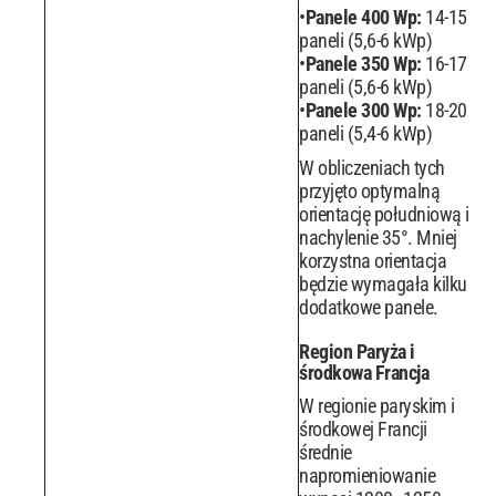
Panele 400 Wp:
14-15
paneli (5,6-6 kWp)
Panele 350 Wp:
16-17
paneli (5,6-6 kWp)
Panele 300 Wp:
18-20
paneli (5,4-6 kWp)
W obliczeniach tych
przyjęto optymalną
orientację południową i
nachylenie 35°. Mniej
korzystna orientacja
będzie wymagała kilku
dodatkowe panele.
Region Paryża i
środkowa Francja
W regionie paryskim i
środkowej Francji
średnie
napromieniowanie