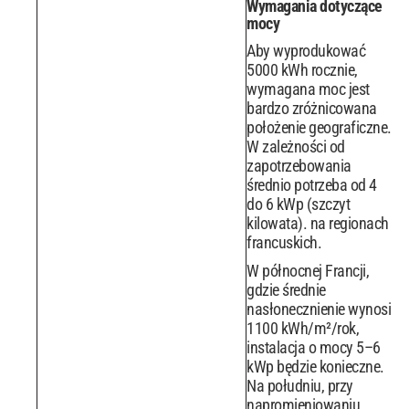
Wymagania dotyczące
mocy
Aby wyprodukować
5000 kWh rocznie,
wymagana moc jest
bardzo zróżnicowana
położenie geograficzne.
W zależności od
zapotrzebowania
średnio potrzeba od 4
do 6 kWp (szczyt
kilowata). na regionach
francuskich.
W północnej Francji,
gdzie średnie
nasłonecznienie wynosi
1100 kWh/m²/rok,
instalacja o mocy 5–6
kWp będzie konieczne.
Na południu, przy
napromieniowaniu