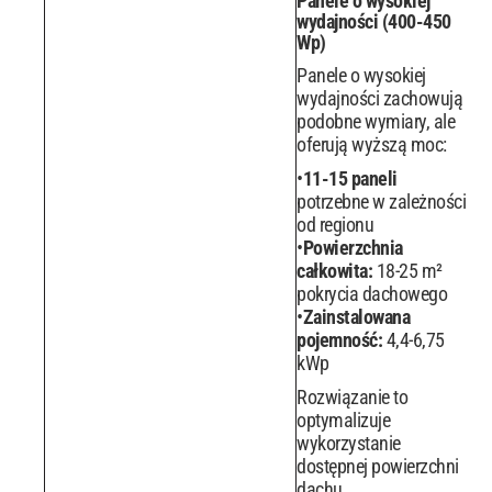
Panele o wysokiej
wydajności (400-450
Wp)
Panele o wysokiej
wydajności zachowują
podobne wymiary, ale
oferują wyższą moc:
11-15 paneli
potrzebne w zależności
od regionu
Powierzchnia
całkowita:
18-25 m²
pokrycia dachowego
Zainstalowana
pojemność:
4,4-6,75
kWp
Rozwiązanie to
optymalizuje
wykorzystanie
dostępnej powierzchni
dachu.