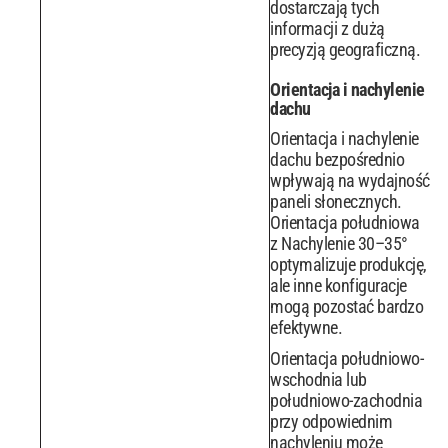
dostarczają tych
informacji z dużą
precyzją geograficzną.
Orientacja i nachylenie
dachu
Orientacja i nachylenie
dachu bezpośrednio
wpływają na wydajność
paneli słonecznych.
Orientacja południowa
z Nachylenie 30–35°
optymalizuje produkcję,
ale inne konfiguracje
mogą pozostać bardzo
efektywne.
Orientacja południowo-
wschodnia lub
południowo-zachodnia
przy odpowiednim
nachyleniu może