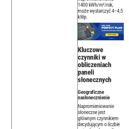
1400 kWh/m²/rok,
może wystarczyć 4–4,5
kWp.
Kluczowe
czynniki w
obliczeniach
paneli
słonecznych
Geograficzne
nasłonecznienie
Napromieniowanie
słoneczne jest
głównym czynnikiem
decydującym o liczbie