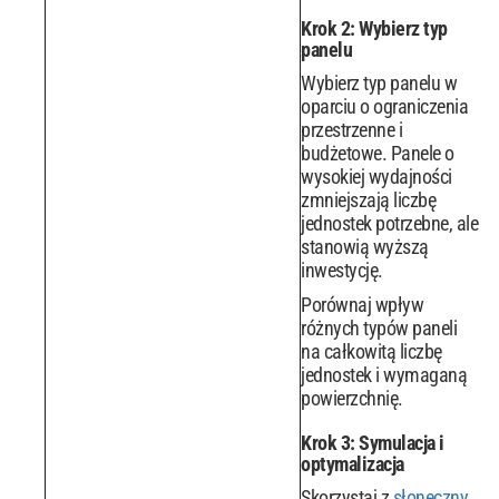
Krok 2: Wybierz typ
panelu
Wybierz typ panelu w
oparciu o ograniczenia
przestrzenne i
budżetowe. Panele o
wysokiej wydajności
zmniejszają liczbę
jednostek potrzebne, ale
stanowią wyższą
inwestycję.
Porównaj wpływ
różnych typów paneli
na całkowitą liczbę
jednostek i wymaganą
powierzchnię.
Krok 3: Symulacja i
optymalizacja
Skorzystaj z
słoneczny