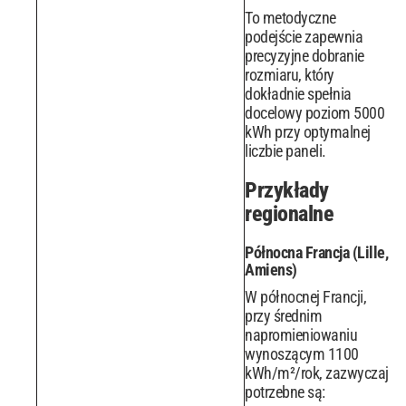
To metodyczne
podejście zapewnia
precyzyjne dobranie
rozmiaru, który
dokładnie spełnia
docelowy poziom 5000
kWh przy optymalnej
liczbie paneli.
Przykłady
regionalne
Północna Francja (Lille,
Amiens)
W północnej Francji,
przy średnim
napromieniowaniu
wynoszącym 1100
kWh/m²/rok, zazwyczaj
potrzebne są: