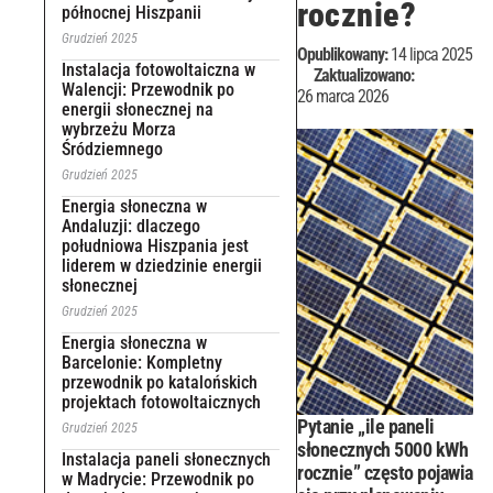
rocznie?
północnej Hiszpanii
Grudzień 2025
Opublikowany:
14 lipca 2025
Instalacja fotowoltaiczna w
Zaktualizowano:
Walencji: Przewodnik po
26 marca 2026
energii słonecznej na
wybrzeżu Morza
Śródziemnego
Grudzień 2025
Energia słoneczna w
Andaluzji: dlaczego
południowa Hiszpania jest
liderem w dziedzinie energii
słonecznej
Grudzień 2025
Energia słoneczna w
Barcelonie: Kompletny
przewodnik po katalońskich
projektach fotowoltaicznych
Pytanie „ile paneli
Grudzień 2025
słonecznych 5000 kWh
Instalacja paneli słonecznych
rocznie” często pojawia
w Madrycie: Przewodnik po