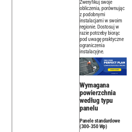
Zweryfikuj swoje
obliczenia, porównując
z podobnymi
instalacjami w swoim
regionie. Dostosuj w
razie potrzeby biorąc
pod uwagę praktyczne
ograniczenia
instalacyjne.
Wymagana
powierzchnia
według typu
panelu
Panele standardowe
(300-350 Wp)