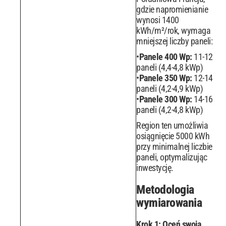
gdzie napromienianie
wynosi 1400
kWh/m²/rok, wymaga
mniejszej liczby paneli:
Panele 400 Wp:
11-12
paneli (4,4-4,8 kWp)
Panele 350 Wp:
12-14
paneli (4,2-4,9 kWp)
Panele 300 Wp:
14-16
paneli (4,2-4,8 kWp)
Region ten umożliwia
osiągnięcie 5000 kWh
przy minimalnej liczbie
paneli, optymalizując
inwestycję.
Metodologia
wymiarowania
Krok 1: Oceń swoją