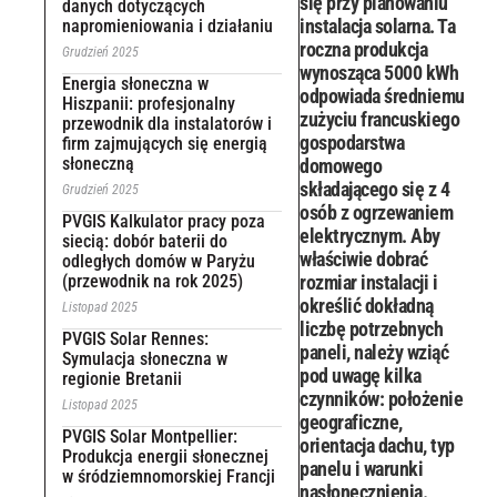
się przy planowaniu
danych dotyczących
instalacja solarna. Ta
napromieniowania i działaniu
roczna produkcja
Grudzień 2025
wynosząca 5000 kWh
Energia słoneczna w
odpowiada średniemu
Hiszpanii: profesjonalny
zużyciu francuskiego
przewodnik dla instalatorów i
gospodarstwa
firm zajmujących się energią
słoneczną
domowego
składającego się z 4
Grudzień 2025
osób z ogrzewaniem
PVGIS Kalkulator pracy poza
elektrycznym. Aby
siecią: dobór baterii do
właściwie dobrać
odległych domów w Paryżu
(przewodnik na rok 2025)
rozmiar instalacji i
określić dokładną
Listopad 2025
liczbę potrzebnych
PVGIS Solar Rennes:
paneli, należy wziąć
Symulacja słoneczna w
pod uwagę kilka
regionie Bretanii
czynników: położenie
Listopad 2025
geograficzne,
PVGIS Solar Montpellier:
orientacja dachu, typ
Produkcja energii słonecznej
panelu i warunki
w śródziemnomorskiej Francji
nasłonecznienia.