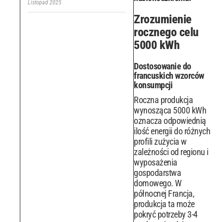
Listopad 2025
Zrozumienie
rocznego celu
5000 kWh
Dostosowanie do
francuskich wzorców
konsumpcji
Roczna produkcja
wynosząca 5000 kWh
oznacza odpowiednią
ilość energii do różnych
profili zużycia w
zależności od regionu i
wyposażenia
gospodarstwa
domowego. W
północnej Francja,
produkcja ta może
pokryć potrzeby 3-4