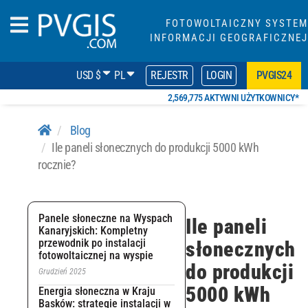
FOTOWOLTAICZNY SYSTEM
INFORMACJI GEOGRAFICZNEJ
USD $
PL
REJESTR
LOGIN
PVGIS24
2,569,775 AKTYWNI UŻYTKOWNICY*
Blog
Ile paneli słonecznych do produkcji 5000 kWh
rocznie?
Panele słoneczne na Wyspach
Ile paneli
Kanaryjskich: Kompletny
przewodnik po instalacji
słonecznych
fotowoltaicznej na wyspie
do produkcji
Grudzień 2025
5000 kWh
Energia słoneczna w Kraju
Basków: strategie instalacji w