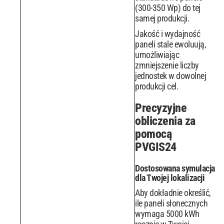
(300-350 Wp) do tej
samej produkcji.
Jakość i wydajność
paneli stale ewoluują,
umożliwiając
zmniejszenie liczby
jednostek w dowolnej
produkcji cel.
Precyzyjne
obliczenia za
pomocą
PVGIS24
Dostosowana symulacja
dla Twojej lokalizacji
Aby dokładnie określić,
ile paneli słonecznych
wymaga 5000 kWh