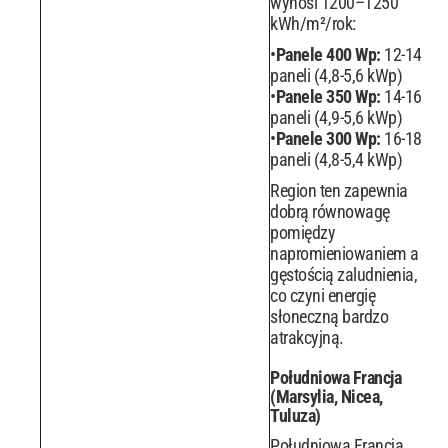
wynosi 1200–1250
kWh/m²/rok:
Panele 400 Wp:
12-14
paneli (4,8-5,6 kWp)
Panele 350 Wp:
14-16
paneli (4,9-5,6 kWp)
Panele 300 Wp:
16-18
paneli (4,8-5,4 kWp)
Region ten zapewnia
dobrą równowagę
pomiędzy
napromieniowaniem a
gęstością zaludnienia,
co czyni energię
słoneczną bardzo
atrakcyjną.
Południowa Francja
(Marsylia, Nicea,
Tuluza)
Południowa Francja,