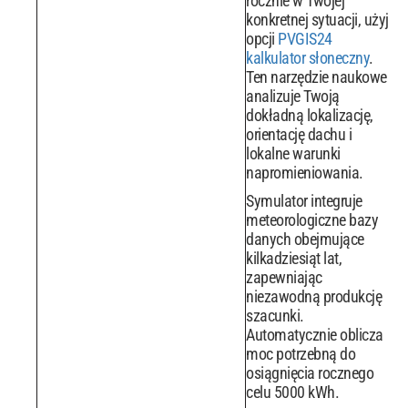
rocznie w Twojej
konkretnej sytuacji, użyj
opcji
PVGIS24
kalkulator słoneczny
.
Ten narzędzie naukowe
analizuje Twoją
dokładną lokalizację,
orientację dachu i
lokalne warunki
napromieniowania.
Symulator integruje
meteorologiczne bazy
danych obejmujące
kilkadziesiąt lat,
zapewniając
niezawodną produkcję
szacunki.
Automatycznie oblicza
moc potrzebną do
osiągnięcia rocznego
celu 5000 kWh.