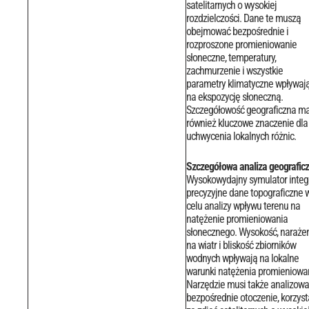
satelitarnych o wysokiej
rozdzielczości.
Dane te muszą
obejmować bezpośrednie i
rozproszone promieniowanie
słoneczne, temperatury,
zachmurzenie i wszystkie
parametry klimatyczne wpływaj
na ekspozycję słoneczną.
Szczegółowość geograficzna m
również kluczowe znaczenie dla
uchwycenia lokalnych różnic.
Szczegółowa analiza geografic
Wysokowydajny symulator integ
precyzyjne dane topograficzne 
celu analizy wpływu terenu na
natężenie promieniowania
słonecznego. Wysokość, naraże
na wiatr i bliskość zbiorników
wodnych wpływają na lokalne
warunki natężenia promieniowa
Narzędzie musi także analizow
bezpośrednie otoczenie, korzyst