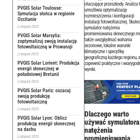
otaczające przeszkody. Analiza 
PVGIS Solar Toulouse:
umożliwia optymalizację
Symulacja słońca w regionie
rozmieszczenia i konfiguracji
Occitanie
instalacji fotowoltaicznej.
Skute
Listopad 2025
symulator natężenia
promieniowania słonecznego m
PVGIS Solar Marsylia:
także uwzględniać wahania
zoptymalizuj swoją instalację
sezonowe, lokalne warunki
fotowoltaiczną w Prowansji
klimatyczne i specyfikę
Listopad 2025
geograficzną każdego regionu, 
PVGIS Solar Lorient: Produkcja
zapewnić praktyczne i wiarygod
energii słonecznej w
wyniki.
południowej Bretanii
Listopad 2025
PVGIS Solar Paris: oszacuj
swoją produkcję
fotowoltaiczną
Listopad 2025
Dlaczego warto
PVGIS Solar Lyon: Oblicz
używać symulatora
produkcję energii słonecznej
natężenia
na dachu
promieniowania
Listopad 2025