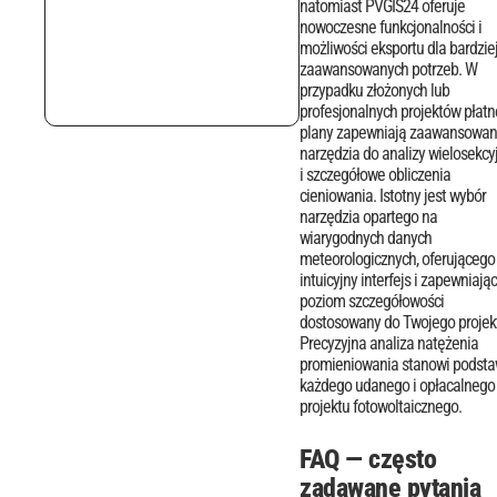
natomiast PVGIS24 oferuje
nowoczesne funkcjonalności i
możliwości eksportu dla bardzie
zaawansowanych potrzeb. W
przypadku złożonych lub
profesjonalnych projektów płatn
plany zapewniają zaawansowa
narzędzia do analizy wielosekcy
i szczegółowe obliczenia
cieniowania.
Istotny jest wybór
narzędzia opartego na
wiarygodnych danych
meteorologicznych, oferującego
intuicyjny interfejs i zapewniają
poziom szczegółowości
dostosowany do Twojego projek
Precyzyjna analiza natężenia
promieniowania stanowi podst
każdego udanego i opłacalnego
projektu fotowoltaicznego.
FAQ — często
zadawane pytania