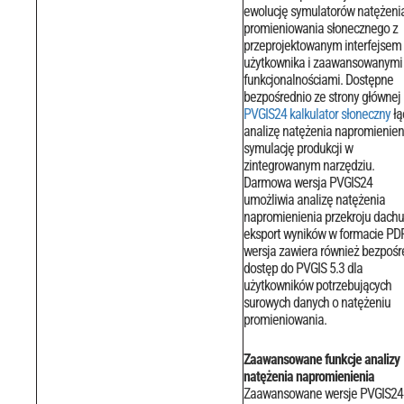
ewolucję symulatorów natężeni
promieniowania słonecznego z
przeprojektowanym interfejsem
użytkownika i zaawansowanymi
funkcjonalnościami. Dostępne
bezpośrednio ze strony głównej
PVGIS24 kalkulator słoneczny
łą
analizę natężenia napromienieni
symulację produkcji w
zintegrowanym narzędziu.
Darmowa wersja PVGIS24
umożliwia analizę natężenia
napromienienia przekroju dachu
eksport wyników w formacie PDF
wersja zawiera również bezpośr
dostęp do PVGIS 5.3 dla
użytkowników potrzebujących
surowych danych o natężeniu
promieniowania.
Zaawansowane funkcje analizy
natężenia napromienienia
Zaawansowane wersje PVGIS24