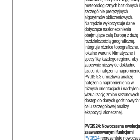
meteorologicznych baz danych i
szczególnie precyzyjnych
algorytmów obliczeniowych.
Narzędzie wykorzystuje dane
dotyczące nasłonecznienia
obejmujące całą Europę z dużą
rozdzielczością geograficzną.
Integruje różnice topograficzne,
lokalne warunki klimatyczne i
specyfikę każdego regionu, aby
zapewnić niezwykle dokładne
szacunki natężenia napromienie
PVGIS 5.3 umożliwia analizę
natężenia napromienienia w
różnych orientacjach i nachyleni
wizualizację zmian sezonowych 
dostęp do danych godzinowych
celu szczegółowej analizy
ekspozycji słonecznej.
PVGIS24: Nowoczesna ewolucja
zaawansowanymi funkcjami
PVGIS24
reprezentuje nowocze