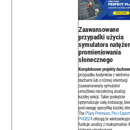
Zaawansowane
przypadki użycia
symulatora natężen
promieniowania
słonecznego
Kompleksowe projekty dachow
przypadku budynków z wieloma
dachami lub o różnej orientacji
zaawansowany symulator
umożliwia niezależną analizę
każdej sekcji. Takie podejście
optymalizuje całą instalację, bio
pod uwagę specyfikę każdej stre
The
Plany Premium, Pro i Expert
PVGIS24
oferują te wielosekcyj
funkcje analizy z maksymalnie 4
różnymi orientacjami.