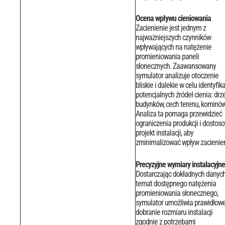
Ocena wpływu cieniowania
Zacienienie jest jednym z
najważniejszych czynników
wpływających na natężenie
promieniowania paneli
słonecznych. Zaawansowany
symulator analizuje otoczenie
bliskie i dalekie w celu identyfika
potencjalnych źródeł cienia: drz
budynków, cech terenu, kominów
Analiza ta pomaga przewidzieć
ograniczenia produkcji i dostos
projekt instalacji, aby
zminimalizować wpływ zacienien
Precyzyjne wymiary instalacyjne
Dostarczając dokładnych danyc
temat dostępnego natężenia
promieniowania słonecznego,
symulator umożliwia prawidłow
dobranie rozmiaru instalacji
zgodnie z potrzebami