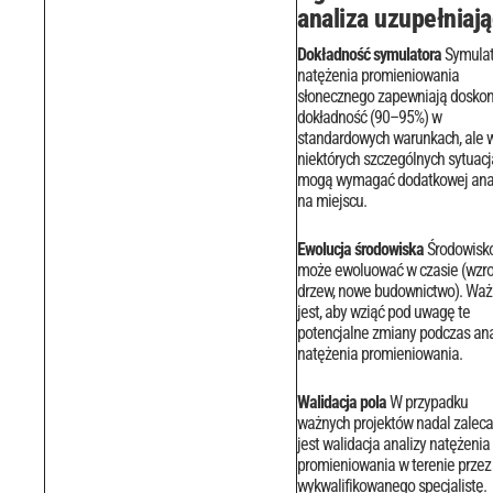
analiza uzupełniaj
Dokładność symulatora
Symulat
natężenia promieniowania
słonecznego zapewniają doskon
dokładność (90–95%) w
standardowych warunkach, ale 
niektórych szczególnych sytuac
mogą wymagać dodatkowej anal
na miejscu.
Ewolucja środowiska
Środowisk
może ewoluować w czasie (wzro
drzew, nowe budownictwo). Wa
jest, aby wziąć pod uwagę te
potencjalne zmiany podczas ana
natężenia promieniowania.
Walidacja pola
W przypadku
ważnych projektów nadal zalec
jest walidacja analizy natężenia
promieniowania w terenie przez
wykwalifikowanego specjalistę.