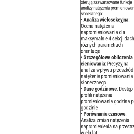
oferują zaawansowane funkcje
analizy natężenia promieniowan
słonecznego:
Analiza wielosekcyjna
:
Ocena natężenia
napromieniowania dla
maksymalnie 4 sekcji dach
różnych parametrach
orientacje
Szczegółowe obliczenia
cieniowania
: Precyzyjna
analiza wpływu przeszkód
natężenie promieniowania
słonecznego
Dane godzinowe
: Dostęp
profili natężenia
promieniowania godzina p
godzinie
Porównania czasowe
:
Analiza zmian natężenia
napromienienia na przestrz
wielu lat