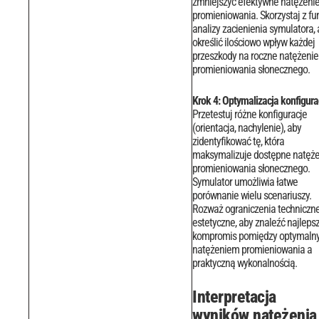
zmniejszyć efektywne natężeni
promieniowania.
Skorzystaj z fun
analizy zacienienia symulatora,
określić ilościowo wpływ każdej
przeszkody na roczne natężenie
promieniowania słonecznego.
Krok 4: Optymalizacja konfigurac
Przetestuj różne konfiguracje
(orientacja, nachylenie), aby
zidentyfikować tę, która
maksymalizuje dostępne natęże
promieniowania słonecznego.
Symulator umożliwia łatwe
porównanie wielu scenariuszy.
Rozważ ograniczenia techniczne
estetyczne, aby znaleźć najleps
kompromis pomiędzy optymaln
natężeniem promieniowania a
praktyczną wykonalnością.
Interpretacja
wyników natężenia