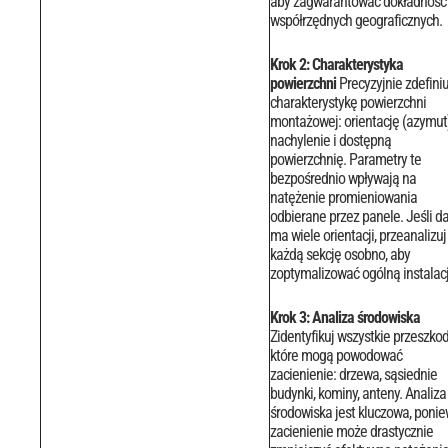
aby zagwarantować dokładność
współrzędnych geograficznych.
Krok 2: Charakterystyka
powierzchni
Precyzyjnie zdefiniu
charakterystykę powierzchni
montażowej: orientację (azymut)
nachylenie i dostępną
powierzchnię. Parametry te
bezpośrednio wpływają na
natężenie promieniowania
odbierane przez panele.
Jeśli d
ma wiele orientacji, przeanalizuj
każdą sekcję osobno, aby
zoptymalizować ogólną instalacj
Krok 3: Analiza środowiska
Zidentyfikuj wszystkie przeszkod
które mogą powodować
zacienienie: drzewa, sąsiednie
budynki, kominy, anteny. Analiza
środowiska jest kluczowa, poni
zacienienie może drastycznie