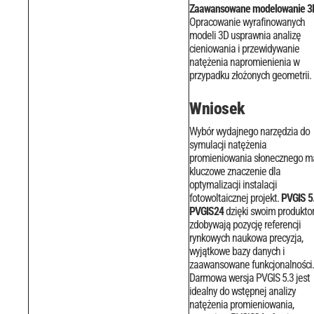
Zaawansowane modelowanie 3
Opracowanie wyrafinowanych
modeli 3D usprawnia analizę
cieniowania i przewidywanie
natężenia napromienienia w
przypadku złożonych geometrii.
Wniosek
Wybór wydajnego narzędzia do
symulacji natężenia
promieniowania słonecznego m
kluczowe znaczenie dla
optymalizacji instalacji
fotowoltaicznej projekt.
PVGIS 5
PVGIS24
dzięki swoim produkt
zdobywają pozycję referencji
rynkowych naukowa precyzja,
wyjątkowe bazy danych i
zaawansowane funkcjonalności.
Darmowa wersja PVGIS 5.3 jest
idealny do wstępnej analizy
natężenia promieniowania,