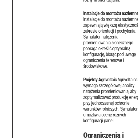
Instalacje do montażu naziemn
Instalacje do montażu naziemn
zapewniają większą elastyczno
zakresie orientacji i pochylenia.
Symulator natężenia
promieniowania słonecznego
pomaga określić optymalną
konfigurację, biorąc pod uwagę
ograniczenia terenowe i
środowiskowe.
Projekty Agrivoltaic
Agrivoltaics
wymaga szczegółowej analizy
natężenia promieniowania, aby
zoptymalizować produkcję energ
przy jednoczesnej ochronie
warunków rolniczych. Symulator
umożliwia ocenę różnych
konfiguracji paneli.
Ograniczenia i