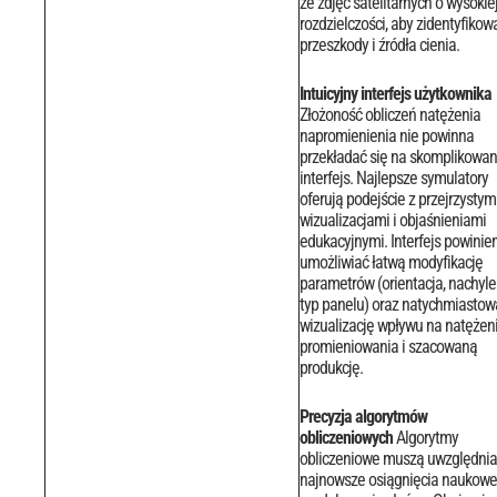
ze zdjęć satelitarnych o wysokie
rozdzielczości, aby zidentyfikow
przeszkody i źródła cienia.
Intuicyjny interfejs użytkownika
Złożoność obliczeń natężenia
napromienienia nie powinna
przekładać się na skomplikowa
interfejs. Najlepsze symulatory
oferują podejście z przejrzystym
wizualizacjami i objaśnieniami
edukacyjnymi.
Interfejs powinie
umożliwiać łatwą modyfikację
parametrów (orientacja, nachyle
typ panelu) oraz natychmiastow
wizualizację wpływu na natężen
promieniowania i szacowaną
produkcję.
Precyzja algorytmów
obliczeniowych
Algorytmy
obliczeniowe muszą uwzględnia
najnowsze osiągnięcia naukowe