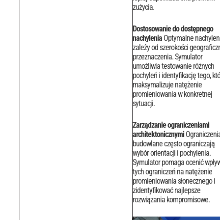
zużycia.
Dostosowanie do dostępnego
nachylenia
Optymalne nachylen
zależy od szerokości geograficzn
przeznaczenia. Symulator
umożliwia testowanie różnych
pochyleń i identyfikację tego, kt
maksymalizuje natężenie
promieniowania w konkretnej
sytuacji.
Zarządzanie ograniczeniami
architektonicznymi
Ograniczeni
budowlane często ograniczają
wybór orientacji i pochylenia.
Symulator pomaga ocenić wpły
tych ograniczeń na natężenie
promieniowania słonecznego i
zidentyfikować najlepsze
rozwiązania kompromisowe.