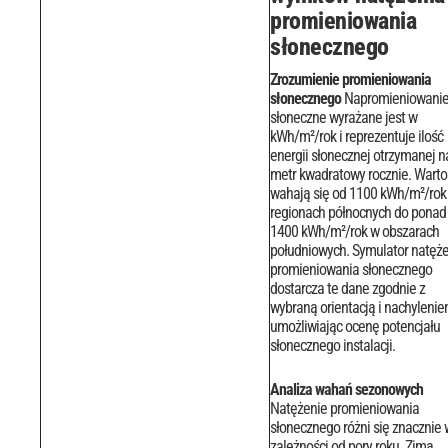
promieniowania
słonecznego
Zrozumienie promieniowania
słonecznego
Napromieniowani
słoneczne wyrażane jest w
kWh/m²/rok i reprezentuje ilość
energii słonecznej otrzymanej n
metr kwadratowy rocznie. Warto
wahają się od 1100 kWh/m²/rok
regionach północnych do ponad
1400 kWh/m²/rok w obszarach
południowych.
Symulator natęże
promieniowania słonecznego
dostarcza te dane zgodnie z
wybraną orientacją i nachylenie
umożliwiając ocenę potencjału
słonecznego instalacji.
Analiza wahań sezonowych
Natężenie promieniowania
słonecznego różni się znacznie 
zależności od pory roku. Zimą