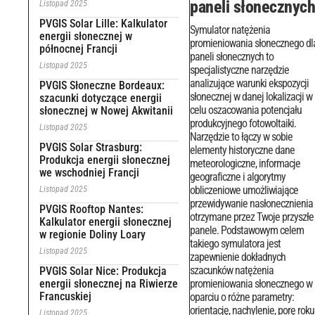
paneli słonecznyc
Listopad 2025
PVGIS Solar Lille: Kalkulator
Symulator natężenia
energii słonecznej w
promieniowania słonecznego dl
północnej Francji
paneli słonecznych to
Listopad 2025
specjalistyczne narzędzie
analizujące warunki ekspozycji
PVGIS Słoneczne Bordeaux:
słonecznej w danej lokalizacji w
szacunki dotyczące energii
celu oszacowania potencjału
słonecznej w Nowej Akwitanii
produkcyjnego fotowoltaiki.
Listopad 2025
Narzędzie to łączy w sobie
PVGIS Solar Strasburg:
elementy historyczne dane
Produkcja energii słonecznej
meteorologiczne, informacje
we wschodniej Francji
geograficzne i algorytmy
obliczeniowe umożliwiające
Listopad 2025
przewidywanie nasłonecznienia
PVGIS Rooftop Nantes:
otrzymane przez Twoje przyszłe
Kalkulator energii słonecznej
panele.
Podstawowym celem
w regionie Doliny Loary
takiego symulatora jest
Listopad 2025
zapewnienie dokładnych
szacunków natężenia
PVGIS Solar Nice: Produkcja
energii słonecznej na Riwierze
promieniowania słonecznego w
Francuskiej
oparciu o różne parametry:
orientację, nachylenie, porę roku 
Listopad 2025