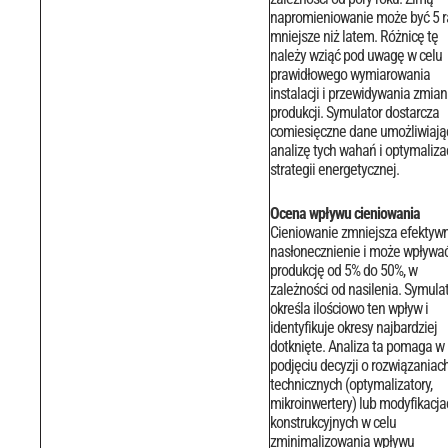
napromieniowanie może być 5 r
mniejsze niż latem. Różnicę tę
należy wziąć pod uwagę w celu
prawidłowego wymiarowania
instalacji i przewidywania zmian
produkcji.
Symulator dostarcza
comiesięczne dane umożliwiają
analizę tych wahań i optymaliza
strategii energetycznej.
Ocena wpływu cieniowania
Cieniowanie zmniejsza efektyw
nasłonecznienie i może wpływa
produkcję od 5% do 50%, w
zależności od nasilenia. Symula
określa ilościowo ten wpływ i
identyfikuje okresy najbardziej
dotknięte.
Analiza ta pomaga w
podjęciu decyzji o rozwiązaniac
technicznych (optymalizatory,
mikroinwertery) lub modyfikacja
konstrukcyjnych w celu
zminimalizowania wpływu