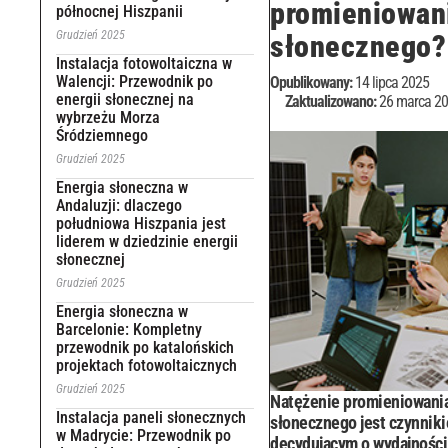
promieniowan
północnej Hiszpanii
Grudzień 2025
słonecznego?
Instalacja fotowoltaiczna w
Walencji: Przewodnik po
Opublikowany:
14 lipca 2025
energii słonecznej na
Zaktualizowano:
26 marca 2
wybrzeżu Morza
Śródziemnego
Grudzień 2025
Energia słoneczna w
Andaluzji: dlaczego
południowa Hiszpania jest
liderem w dziedzinie energii
słonecznej
Grudzień 2025
Energia słoneczna w
Barcelonie: Kompletny
przewodnik po katalońskich
projektach fotowoltaicznych
Grudzień 2025
Natężenie promieniowani
Instalacja paneli słonecznych
słonecznego jest czynnik
w Madrycie: Przewodnik po
decydującym o wydajności