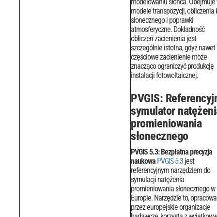
modelowaniu słońca. Obejmuje 
modele transpozycji, obliczenia 
słonecznego i poprawki
atmosferyczne.
Dokładność
obliczeń zacienienia jest
szczególnie istotna, gdyż nawet
częściowe zacienienie może
znacząco ograniczyć produkcję
instalacji fotowoltaicznej.
PVGIS: Referencyj
symulator natężeni
promieniowania
słonecznego
PVGIS 5.3: Bezpłatna precyzja
naukowa
PVGIS 5.3
jest
referencyjnym narzędziem do
symulacji natężenia
promieniowania słonecznego w
Europie. Narzędzie to, opracow
przez europejskie organizacje
badawcze, korzysta z wyjątkowy