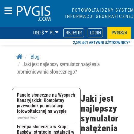
FOTOWOLTAICZNY SYSTEM
INFORMACJI GEOGRAFICZNEJ
USD $
PL
REJESTR
LOGIN
PVGIS24
2,592,601 AKTYWNI UŻYTKOWNICY*
Blog
Jaki jest najlepszy symulator natężenia
promieniowania słonecznego?
Panele słoneczne na Wyspach
Jaki jest
Kanaryjskich: Kompletny
przewodnik po instalacji
najlepszy
fotowoltaicznej na wyspie
symulator
Grudzień 2025
natężenia
Energia słoneczna w Kraju
Basków: strategie instalacji w