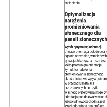
zacienienia.
Optymalizacja
natężenia
promieniowania
słonecznego dla
paneli słonecznych
Wybór optymalnej orientacji
Chociaż orientacja południowa j
ogólnie optymalna, w niektórych
sytuacjach korzystna może być
lekko przesunięta orientacja.
Symulator natężenia
promieniowania słonecznego
określa ilościowo wpływ tych zm
W przypadku instalacji
przeznaczonych do użytku
własnego preferowana może by
orientacja południowo-wschodn
lub południowo-zachodnia, jeśli
lepiej odpowiada ona profilom