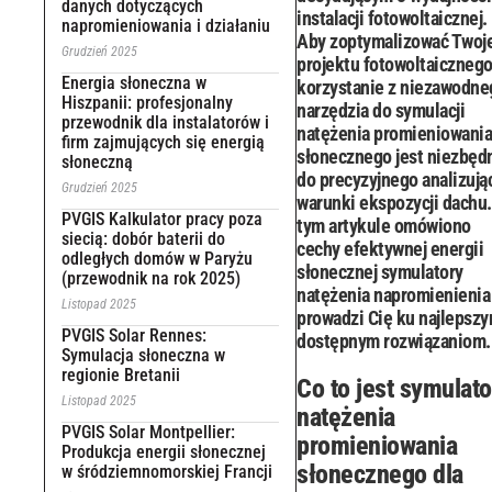
danych dotyczących
instalacji fotowoltaicznej.
napromieniowania i działaniu
Aby zoptymalizować Twoj
Grudzień 2025
projektu fotowoltaicznego
Energia słoneczna w
korzystanie z niezawodne
Hiszpanii: profesjonalny
narzędzia do symulacji
przewodnik dla instalatorów i
natężenia promieniowania
firm zajmujących się energią
słonecznego jest niezbęd
słoneczną
do precyzyjnego analizują
Grudzień 2025
warunki ekspozycji dachu
PVGIS Kalkulator pracy poza
tym artykule omówiono
siecią: dobór baterii do
cechy efektywnej energii
odległych domów w Paryżu
słonecznej symulatory
(przewodnik na rok 2025)
natężenia napromienienia 
Listopad 2025
prowadzi Cię ku najlepsz
PVGIS Solar Rennes:
dostępnym rozwiązaniom.
Symulacja słoneczna w
regionie Bretanii
Co to jest symulato
Listopad 2025
natężenia
PVGIS Solar Montpellier:
promieniowania
Produkcja energii słonecznej
słonecznego dla
w śródziemnomorskiej Francji