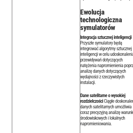
Ewolucja
technologiczna
symulatorów
Integracja sztucznej inteligencji
Przyszłe symulatory będą
integrować algorytmy sztucznej
inteligencji w celu udoskonaleni
przewidywań dotyczących
natężenia napromienienia popr
analizę danych dotyczących
wydajności z rzeczywistych
instalacji.
Dane satelitarne o wysokiej
rozdzielczości
Ciągłe doskonale
danych satelitarnych umożliwia
coraz precyzyjną analizę warun
środowiskowych i lokalnych
napromieniowania.