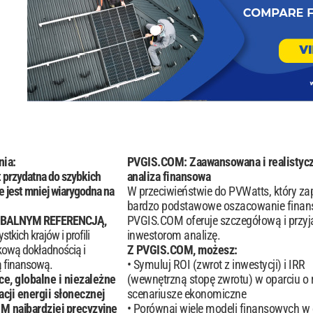
nia:
PVGIS.COM: Zaawansowana i realistyc
 przydatna do szybkich
analiza finansowa
 jest mniej wiarygodna na
W przeciwieństwie do PVWatts, który z
bardzo podstawowe oszacowanie finan
LOBALNYM REFERENCJĄ,
PVGIS.COM oferuje szczegółową i przy
kich krajów i profili
inwestorom analizę.
kową dokładnością i
Z PVGIS.COM, możesz:
 finansową.
Symuluj ROI (zwrot z inwestycji) i IRR
, globalne i niezależne
(wewnętrzną stopę zwrotu) w oparciu o 
cji energii słonecznej
scenariusze ekonomiczne
 najbardziej precyzyjne
Porównaj wiele modeli finansowych w 