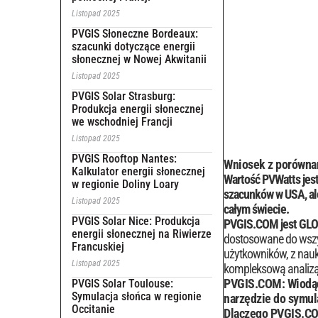
Listopad 2025
PVGIS Słoneczne Bordeaux:
szacunki dotyczące energii
słonecznej w Nowej Akwitanii
Listopad 2025
PVGIS Solar Strasburg:
Produkcja energii słonecznej
we wschodniej Francji
Listopad 2025
PVGIS Rooftop Nantes:
Wniosek z porówna
Kalkulator energii słonecznej
Wartość PVWatts jest
w regionie Doliny Loary
szacunków w USA, ale
Listopad 2025
całym świecie.
PVGIS Solar Nice: Produkcja
PVGIS.COM jest G
energii słonecznej na Riwierze
dostosowane do wszyst
Francuskiej
użytkowników, z nau
Listopad 2025
kompleksową analizą
PVGIS.COM: Wiodące
PVGIS Solar Toulouse:
Symulacja słońca w regionie
narzędzie do symula
Occitanie
Dlaczego PVGIS.COM