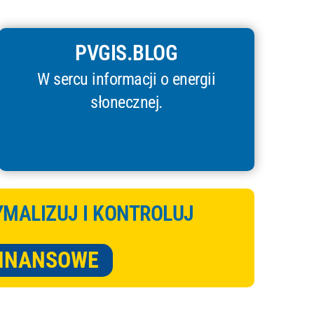
PVGIS.BLOG
W sercu informacji o energii
słonecznej.
YMALIZUJ I KONTROLUJ
FINANSOWE