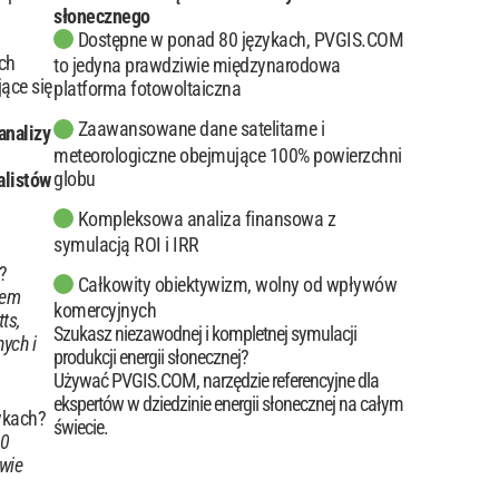
słonecznego
Dostępne w ponad 80 językach, PVGIS.COM
ch
to jedyna prawdziwie międzynarodowa
ące się
platforma fotowoltaiczna
Zaawansowane dane satelitarne i
analizy
meteorologiczne obejmujące 100% powierzchni
globu
alistów
Kompleksowa analiza finansowa z
symulacją ROI i IRR
?
Całkowity obiektywizm, wolny od wpływów
iem
komercyjnych
ts,
Szukasz niezawodnej i kompletnej symulacji
ych i
produkcji energii słonecznej?
Używać PVGIS.COM, narzędzie referencyjne dla
ekspertów w dziedzinie energii słonecznej na całym
ykach?
świecie.
80
iwie