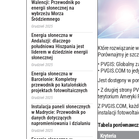
Walencji: Przewodnik po
energii słonecznej na
wybrzeżu Morza
Śródziemnego
Grudzień 2025
Energia słoneczna w
Andaluzji: dlaczego
południowa Hiszpania jest
Które rozwiązanie w
liderem w dziedzinie energii
Porównajmy je szc
słonecznej
PVGIS: Globalny z
Grudzień 2025
PVGIS.COM to jedyn
Energia słoneczna w
Barcelonie: Kompletny
Jest dostępny w po
przewodnik po katalońskich
Z drugiej strony P
projektach fotowoltaicznych
terytorium Ameryki P
Grudzień 2025
Z PVGIS.COM, każdy 
Instalacja paneli słonecznych
w Madrycie: Przewodnik po
instalacji fotowoltai
danych dotyczących
napromieniowania i działaniu
Tabela porównawcz
Grudzień 2025
Kryteria