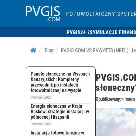
FOTOWOLTAICZNY SYSTE
PVGIS24 ?
SYMULACJE FINAN
Blog
PVGIS.COM VS PVWATTS (NREL): Jaki 
Panele słoneczne na Wyspach
PVGIS.COM
Kanaryjskich: Kompletny
przewodnik po instalacji
słoneczny
fotowoltaicznej na wyspie
Grudzień 2025
Opublikowany:
4 marca
Energia słoneczna w Kraju
Basków: strategie instalacji w
północnej Hiszpanii
Grudzień 2025
Instalacja fotowoltaiczna w