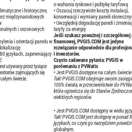
o wahania rynkowe i politykę taryfową
imatyczne i historyczne,
Oszacuj rzeczywiste koszty instalacji,
zez międzynarodowych
konserwacji i wymiany paneli słoneczny
w
Uwzględnij degradację paneli i zmieniaj
ionalnych i sezonowych
taryfy za energię
Jeśli szukasz poważnej i szczegółowej 
lenia i orientacji panelu w
finansowej, PVGIS.COM jest jedyne
lokalizację
rozwiązanie odpowiednie dla profesjon
80 językach, zapewniający
i inwestorów.
ć
Często zadawane pytania: PVGIS w
st używany przez tysiące
porównaniu z PVWatts
westorów zajmujących się
Jest PVGIS dostępne na całym świecie
 całym świecie.
Tak! PVGIS.COM obejmuje swoim zasięg
100% świata, w przeciwieństwie do PVWat
która ogranicza się do Stanów Zjednoczon
niektórych regionów.
Jest PVGIS.COM dostępny w wielu jęz
Tak! PVGIS.COM jest dostępny w ponad 
językach, co czyni go narzędziem prawdz
globalnym.