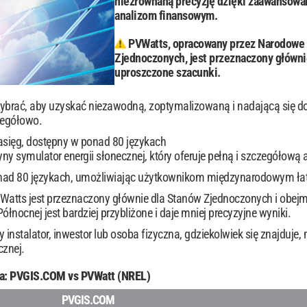
niezrównaną precyzję dzięki zaawansowan
analizom finansowym.
PVWatts, opracowany przez Narodowe 
Zjednoczonych, jest przeznaczony główn
uproszczone szacunki.
ybrać, aby uzyskać niezawodną, ​​zoptymalizowaną i nadającą się d
zegółowo.
asięg, dostępny w ponad 80 językach
y symulator energii słonecznej, który oferuje pełną i szczegółow
nad 80 językach, umożliwiając użytkownikom międzynarodowym łatw
VWatts jest przeznaczony głównie dla Stanów Zjednoczonych i obejm
ółnocnej jest bardziej przybliżone i daje mniej precyzyjne wyniki.
instalator, inwestor lub osoba fizyczna, gdziekolwiek się znajduje,
cznej.
a: PVGIS.COM vs PVWatt (NREL)
PVGIS.COM