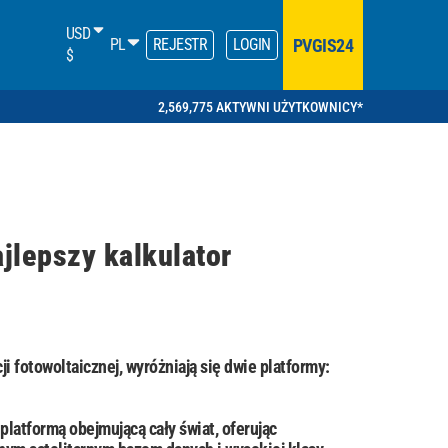
USD
PVGIS24
PL
REJESTR
LOGIN
$
2,569,775 AKTYWNI UŻYTKOWNICY*
lepszy kalkulator
ji fotowoltaicznej, wyróżniają się dwie platformy:
latformą obejmującą cały świat, oferując