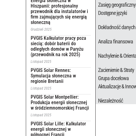
Energia słoneczna w
Zasięg geograficzny
Hiszpanii: profesjonalny
przewodnik dla instalatorów i
Dostępne języki
firm zajmujących się energią
słoneczną
Dokładność danych
Grudzień 2025
PVGIS Kalkulator pracy poza
Analiza finansowa
siecią: dobór baterii do
odległych domów w Paryżu
(przewodnik na rok 2025)
Nachylenie & Orient
Listopad 2025
Zacienienie & Straty
PVGIS Solar Rennes:
Symulacja słoneczna w
Grupa docelowa
regionie Bretanii
Aktualizacje & Inno
Listopad 2025
PVGIS Solar Montpellier:
Niezależność
Produkcja energii słonecznej
w śródziemnomorskiej Francji
Listopad 2025
PVGIS Solar Lille: Kalkulator
energii słonecznej w
północnej Francji