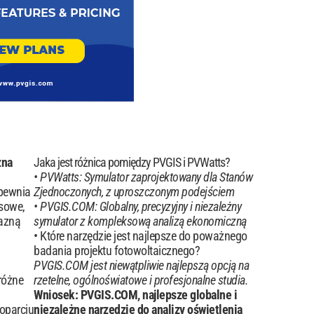
zna
Jaka jest różnica pomiędzy PVGIS i PVWatts?
PVWatts: Symulator zaprojektowany dla Stanów
apewnia
Zjednoczonych, z uproszczonym podejściem
sowe,
PVGIS.COM: Globalny, precyzyjny i niezależny
jazną
symulator z kompleksową analizą ekonomiczną
Które narzędzie jest najlepsze do poważnego
badania projektu fotowoltaicznego?
PVGIS.COM jest niewątpliwie najlepszą opcją na
różne
rzetelne, ogólnoświatowe i profesjonalne studia.
Wniosek: PVGIS.COM, najlepsze globalne i
oparciu
niezależne narzędzie do analizy oświetlenia