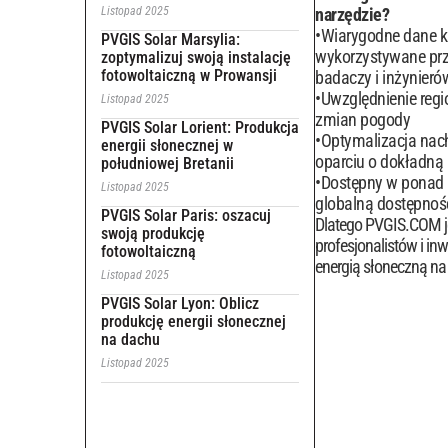
Listopad 2025
narzędzie?
Wiarygodne dane kl
PVGIS Solar Marsylia:
wykorzystywane pr
zoptymalizuj swoją instalację
fotowoltaiczną w Prowansji
badaczy i inżynieró
Uwzględnienie reg
Listopad 2025
zmian pogody
PVGIS Solar Lorient: Produkcja
Optymalizacja nachy
energii słonecznej w
oparciu o dokładną 
południowej Bretanii
Dostępny w ponad 
Listopad 2025
globalną dostępnoś
PVGIS Solar Paris: oszacuj
Dlatego PVGIS.COM je
swoją produkcję
profesjonalistów i in
fotowoltaiczną
energią słoneczną na
Listopad 2025
PVGIS Solar Lyon: Oblicz
produkcję energii słonecznej
na dachu
Listopad 2025