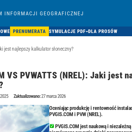
M INFORMACJI GEOGRAFICZNEJ
SOWE
PRENUMERATA
SYMULACJE PDF
DLA PROSÓW
jest najlepszy kalkulator słoneczny?
 VS PVWATTS (NREL): Jaki jest naj
?
 2025
Zaktualizowano:
27 marca 2026
Oceniając produkcję i rentowność instalac
PVGIS.COM i PVW (NREL).
PVGIS.COM jest naukową i niezależną p