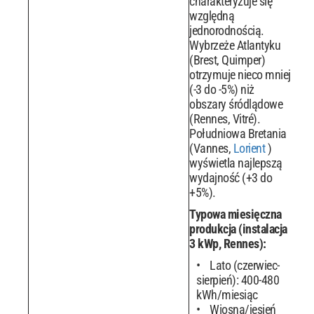
charakteryzuje się
względną
jednorodnością.
Wybrzeże Atlantyku
(Brest, Quimper)
otrzymuje nieco mniej
(-3 do -5%) niż
obszary śródlądowe
(Rennes, Vitré).
Południowa Bretania
(Vannes,
Lorient
)
wyświetla najlepszą
wydajność (+3 do
+5%).
Typowa miesięczna
produkcja (instalacja
3 kWp, Rennes):
Lato (czerwiec-
sierpień): 400-480
kWh/miesiąc
Wiosna/jesień