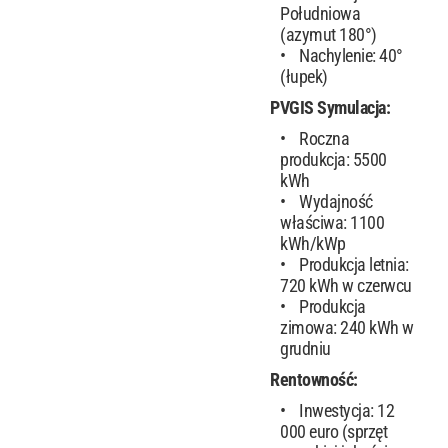
Południowa
(azymut 180°)
Nachylenie: 40°
(łupek)
PVGIS Symulacja:
Roczna
produkcja: 5500
kWh
Wydajność
właściwa: 1100
kWh/kWp
Produkcja letnia:
720 kWh w czerwcu
Produkcja
zimowa: 240 kWh w
grudniu
Rentowność:
Inwestycja: 12
000 euro (sprzęt