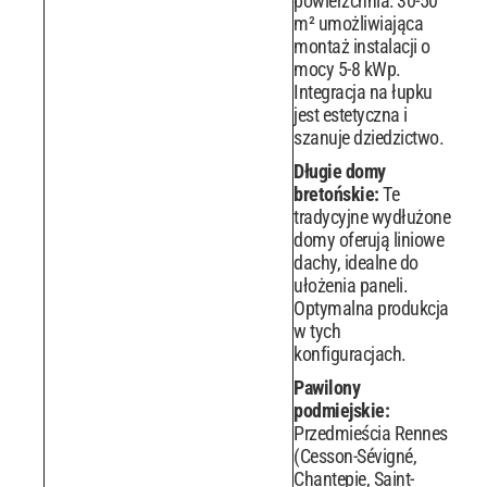
powierzchnia: 30-50
m² umożliwiająca
montaż instalacji o
mocy 5-8 kWp.
Integracja na łupku
jest estetyczna i
szanuje dziedzictwo.
Długie domy
bretońskie:
Te
tradycyjne wydłużone
domy oferują liniowe
dachy, idealne do
ułożenia paneli.
Optymalna produkcja
w tych
konfiguracjach.
Pawilony
podmiejskie:
Przedmieścia Rennes
(Cesson-Sévigné,
Chantepie, Saint-