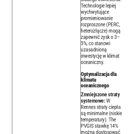
Technologie lepiej
wychwytujące
promieniowanie
rozproszone (PERC,
heterozłącze) mogą
zapewnić zysk o 3–
5%, co stanowi
uzasadnioną
inwestycję w klimat
oceaniczny.
Optymalizacja dla
klimatu
oceanicznego
Zmniejszone straty
systemowe:
W
Rennes straty ciepła
są minimalne (niskie
temperatury). The
PVGIS stawkę 14%
można dostosować