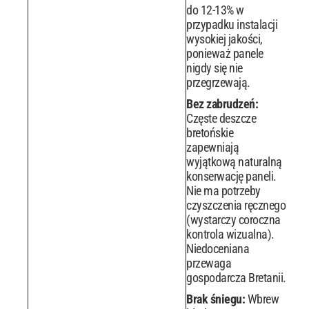
do 12-13% w
przypadku instalacji
wysokiej jakości,
ponieważ panele
nigdy się nie
przegrzewają.
Bez zabrudzeń:
Częste deszcze
bretońskie
zapewniają
wyjątkową naturalną
konserwację paneli.
Nie ma potrzeby
czyszczenia ręcznego
(wystarczy coroczna
kontrola wizualna).
Niedoceniana
przewaga
gospodarcza Bretanii.
Brak śniegu:
Wbrew