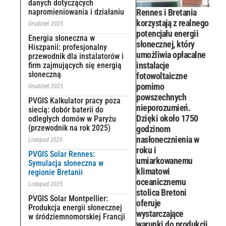
danych dotyczących
napromieniowania i działaniu
Rennes i Bretania
korzystają z realnego
Grudzień 2025
potencjału energii
Energia słoneczna w
słonecznej, który
Hiszpanii: profesjonalny
umożliwia opłacalne
przewodnik dla instalatorów i
instalacje
firm zajmujących się energią
słoneczną
fotowoltaiczne
pomimo
Grudzień 2025
powszechnych
PVGIS Kalkulator pracy poza
nieporozumień.
siecią: dobór baterii do
Dzięki około 1750
odległych domów w Paryżu
(przewodnik na rok 2025)
godzinom
nasłonecznienia w
Listopad 2025
roku i
PVGIS Solar Rennes:
umiarkowanemu
Symulacja słoneczna w
klimatowi
regionie Bretanii
oceanicznemu
Listopad 2025
stolica Bretoni
PVGIS Solar Montpellier:
oferuje
Produkcja energii słonecznej
wystarczające
w śródziemnomorskiej Francji
warunki do produkcji