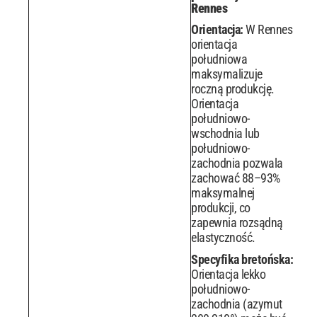
Rennes
Orientacja:
W Rennes
orientacja
południowa
maksymalizuje
roczną produkcję.
Orientacja
południowo-
wschodnia lub
południowo-
zachodnia pozwala
zachować 88–93%
maksymalnej
produkcji, co
zapewnia rozsądną
elastyczność.
Specyfika bretońska:
Orientacja lekko
południowo-
zachodnia (azymut