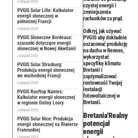
Listopad 2025
czystej energii i
PVGIS Solar Lille: Kalkulator
zmniejszenia
energii słonecznej w
rachunków za prąd.
północnej Francji
Listopad 2025
Odkryj, jak używać
PVGIS aby dokładnie
PVGIS Słoneczne Bordeaux:
szacunki dotyczące energii
oszacować produkcję
słonecznej w Nowej Akwitanii
na dachu w Rennes,
Listopad 2025
wykorzystać
specyfikę klimatu
PVGIS Solar Strasburg:
Bretanii i
Produkcja energii słonecznej
we wschodniej Francji
zoptymalizować
rentowność Twojej
Listopad 2025
instalacji
PVGIS Rooftop Nantes:
fotowoltaicznej w
Kalkulator energii słonecznej
Bretanii.
w regionie Doliny Loary
Listopad 2025
Bretania'Realny
PVGIS Solar Nice: Produkcja
potencjał
energii słonecznej na Riwierze
Francuskiej
energii
Listopad 2025