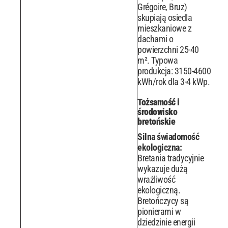
Grégoire, Bruz)
skupiają osiedla
mieszkaniowe z
dachami o
powierzchni 25-40
m². Typowa
produkcja: 3150-4600
kWh/rok dla 3-4 kWp.
Tożsamość i
środowisko
bretońskie
Silna świadomość
ekologiczna:
Bretania tradycyjnie
wykazuje dużą
wrażliwość
ekologiczną.
Bretończycy są
pionierami w
dziedzinie energii