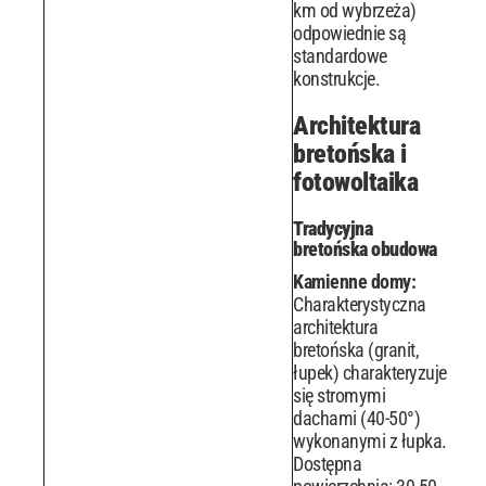
km od wybrzeża)
odpowiednie są
standardowe
konstrukcje.
Architektura
bretońska i
fotowoltaika
Tradycyjna
bretońska obudowa
Kamienne domy:
Charakterystyczna
architektura
bretońska (granit,
łupek) charakteryzuje
się stromymi
dachami (40-50°)
wykonanymi z łupka.
Dostępna