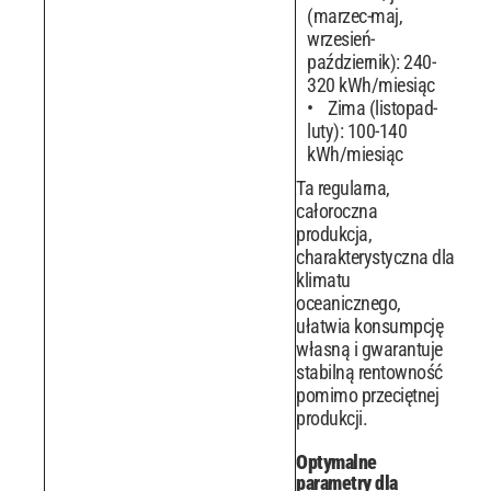
(marzec-maj,
wrzesień-
październik): 240-
320 kWh/miesiąc
Zima (listopad-
luty): 100-140
kWh/miesiąc
Ta regularna,
całoroczna
produkcja,
charakterystyczna dla
klimatu
oceanicznego,
ułatwia konsumpcję
własną i gwarantuje
stabilną rentowność
pomimo przeciętnej
produkcji.
Optymalne
parametry dla