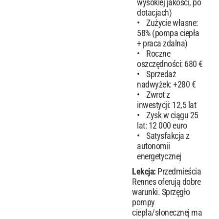
wysokiej jakości, po
dotacjach)
Zużycie własne:
58% (pompa ciepła
+ praca zdalna)
Roczne
oszczędności: 680 €
Sprzedaż
nadwyżek: +280 €
Zwrot z
inwestycji: 12,5 lat
Zysk w ciągu 25
lat: 12 000 euro
Satysfakcja z
autonomii
energetycznej
Lekcja:
Przedmieścia
Rennes oferują dobre
warunki. Sprzęgło
pompy
ciepła/słonecznej ma