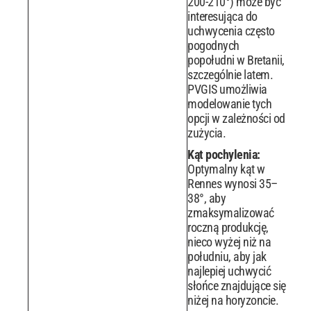
200-210°) może być
interesująca do
uchwycenia często
pogodnych
popołudni w Bretanii,
szczególnie latem.
PVGIS umożliwia
modelowanie tych
opcji w zależności od
zużycia.
Kąt pochylenia:
Optymalny kąt w
Rennes wynosi 35–
38°, aby
zmaksymalizować
roczną produkcję,
nieco wyżej niż na
południu, aby jak
najlepiej uchwycić
słońce znajdujące się
niżej na horyzoncie.