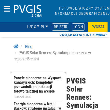
FOTOWOLTAICZNY SYSTEM
INFORMACJI GEOGRAFICZNEJ
USD $
PL
REJESTR
LOGIN
PVGIS24
2,593,746 AKTYWNI UŻYTKOWNICY*
Blog
PVGIS Solar Rennes: Symulacja słoneczna w
regionie Bretanii
Panele słoneczne na Wyspach
PVGIS
Kanaryjskich: Kompletny
przewodnik po instalacji
Solar
fotowoltaicznej na wyspie
Rennes:
Grudzień 2025
Symulacja
Energia słoneczna w Kraju
Basków: strategie instalacji w