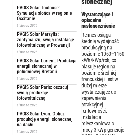
słonecznej
PVGIS Solar Toulouse:
Symulacja słońca w regionie
Wystarczające i
Occitanie
opłacalne
nasłonecznienie
Listopad 2025
PVGIS Solar Marsylia:
Rennes osiąga
zoptymalizuj swoją instalację
średnią wydajność
fotowoltaiczną w Prowansji
produkcyjną na
Listopad 2025
poziomie 1050–1150
kWh/kWp/rok, co
PVGIS Solar Lorient: Produkcja
energii słonecznej w
plasuje region na
południowej Bretanii
poziomie średniej
francuskiej i jest w
Listopad 2025
dużej mierze
PVGIS Solar Paris: oszacuj
wystarczające do
swoją produkcję
zapewnienia
fotowoltaiczną
atrakcyjnej
Listopad 2025
rentowności.
PVGIS Solar Lyon: Oblicz
Instalacja
produkcję energii słonecznej
mieszkaniowa o
na dachu
mocy 3 kWp generuje
Listopad 2025