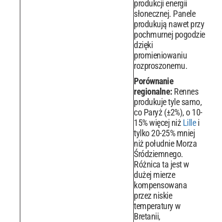
produkcji energii
słonecznej. Panele
produkują nawet przy
pochmurnej pogodzie
dzięki
promieniowaniu
rozproszonemu.
Porównanie
regionalne:
Rennes
produkuje tyle samo,
co Paryż (±2%), o 10-
15% więcej niż
Lille
i
tylko 20-25% mniej
niż południe Morza
Śródziemnego.
Różnica ta jest w
dużej mierze
kompensowana
przez niskie
temperatury w
Bretanii,