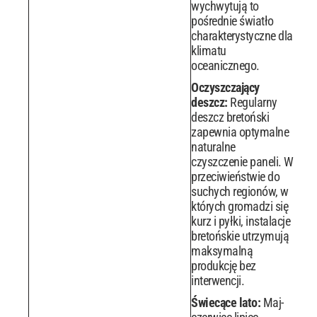
wychwytują to
pośrednie światło
charakterystyczne dla
klimatu
oceanicznego.
Oczyszczający
deszcz:
Regularny
deszcz bretoński
zapewnia optymalne
naturalne
czyszczenie paneli. W
przeciwieństwie do
suchych regionów, w
których gromadzi się
kurz i pyłki, instalacje
bretońskie utrzymują
maksymalną
produkcję bez
interwencji.
Świecące lato:
Maj-