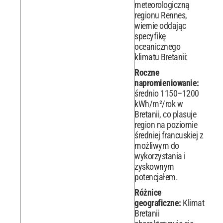
meteorologiczną
regionu Rennes,
wiernie oddając
specyfikę
oceanicznego
klimatu Bretanii:
Roczne
napromieniowanie:
średnio 1150–1200
kWh/m²/rok w
Bretanii, co plasuje
region na poziomie
średniej francuskiej z
możliwym do
wykorzystania i
zyskownym
potencjałem.
Różnice
geograficzne:
Klimat
Bretanii