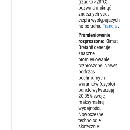
(rzadko >28°C)
pozwala uniknąć
znacznych strat
ciepła występujących
na południu
Francja
.
Promieniowanie
rozproszone:
Klimat
Bretanii generuje
znaczne
promieniowanie
rozproszone. Nawet
podczas
pochmurnych
warunków (często)
panele wytwarzają
20-35% swojej
maksymalnej
wydajności.
Nowoczesne
technologie
skutecznie