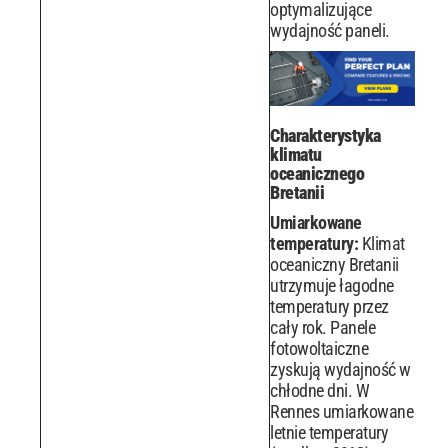
optymalizujące
wydajność paneli.
Charakterystyka
klimatu
oceanicznego
Bretanii
Umiarkowane
temperatury:
Klimat
oceaniczny Bretanii
utrzymuje łagodne
temperatury przez
cały rok. Panele
fotowoltaiczne
zyskują wydajność w
chłodne dni. W
Rennes umiarkowane
letnie temperatury