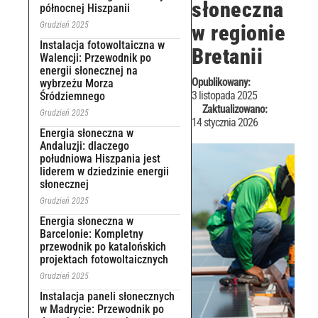
słoneczna
północnej Hiszpanii
Grudzień 2025
w regionie
Instalacja fotowoltaiczna w
Bretanii
Walencji: Przewodnik po
energii słonecznej na
Opublikowany:
wybrzeżu Morza
3 listopada 2025
Śródziemnego
Zaktualizowano:
Grudzień 2025
14 stycznia 2026
Energia słoneczna w
Andaluzji: dlaczego
południowa Hiszpania jest
liderem w dziedzinie energii
słonecznej
Grudzień 2025
Energia słoneczna w
Barcelonie: Kompletny
przewodnik po katalońskich
projektach fotowoltaicznych
Grudzień 2025
Instalacja paneli słonecznych
w Madrycie: Przewodnik po