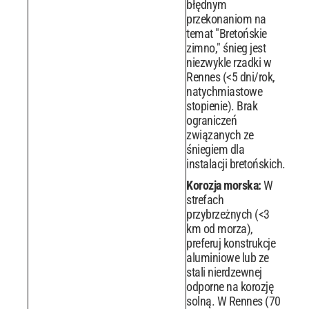
błędnym
przekonaniom na
temat "Bretońskie
zimno," śnieg jest
niezwykle rzadki w
Rennes (<5 dni/rok,
natychmiastowe
stopienie). Brak
ograniczeń
związanych ze
śniegiem dla
instalacji bretońskich.
Korozja morska:
W
strefach
przybrzeżnych (<3
km od morza),
preferuj konstrukcje
aluminiowe lub ze
stali nierdzewnej
odporne na korozję
solną. W Rennes (70