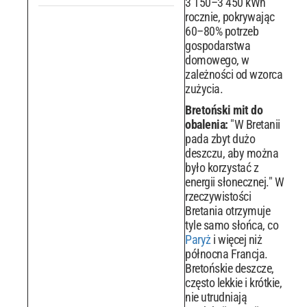
3 150–3 450 kWh
rocznie, pokrywając
60–80% potrzeb
gospodarstwa
domowego, w
zależności od wzorca
zużycia.
Bretoński mit do
obalenia:
"W Bretanii
pada zbyt dużo
deszczu, aby można
było korzystać z
energii słonecznej." W
rzeczywistości
Bretania otrzymuje
tyle samo słońca, co
Paryż
i więcej niż
północna Francja.
Bretońskie deszcze,
często lekkie i krótkie,
nie utrudniają