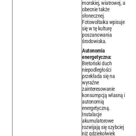
morskiej, wiatrowej, a
obecnie także
słonecznej.
Fotowoltaika wpisuje
się w tę kulturę
poszanowania
środowiska.
Autonomia
energetyczna:
Bretoński duch
niepodległości
przekłada się na
wyraźne
zainteresowanie
konsumpcją własną i
autonomią
energetyczną.
Instalacje
akumulatorowe
rozwijają się szybciej
niż gdziekolwiek