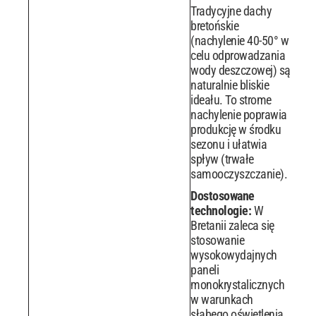
Tradycyjne dachy
bretońskie
(nachylenie 40-50° w
celu odprowadzania
wody deszczowej) są
naturalnie bliskie
ideału. To strome
nachylenie poprawia
produkcję w środku
sezonu i ułatwia
spływ (trwałe
samooczyszczanie).
Dostosowane
technologie:
W
Bretanii zaleca się
stosowanie
wysokowydajnych
paneli
monokrystalicznych
w warunkach
słabego oświetlenia.