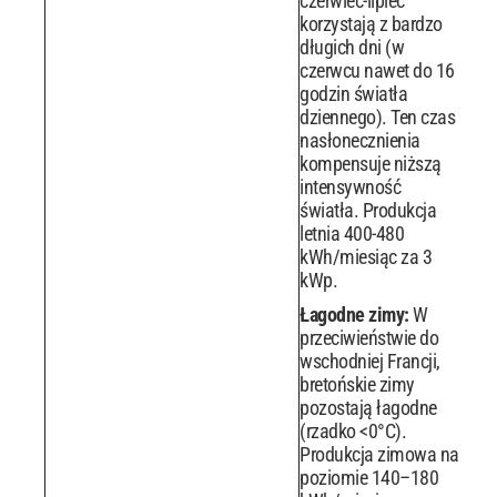
czerwiec-lipiec
korzystają z bardzo
długich dni (w
czerwcu nawet do 16
godzin światła
dziennego). Ten czas
nasłonecznienia
kompensuje niższą
intensywność
światła. Produkcja
letnia 400-480
kWh/miesiąc za 3
kWp.
Łagodne zimy:
W
przeciwieństwie do
wschodniej Francji,
bretońskie zimy
pozostają łagodne
(rzadko <0°C).
Produkcja zimowa na
poziomie 140–180