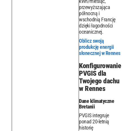
kWh/miesiąc,
przewyższająca
północną i
wschodnią Francję
dzięki łagodności
oceanicznej.
Oblicz swoją
produkcję energii
słonecznej w Rennes
Konfigurowanie
PVGIS dla
Twojego dachu
w Rennes
Dane klimatyczne
Bretanii
PVGIS integruje
ponad 20-letnią
historię