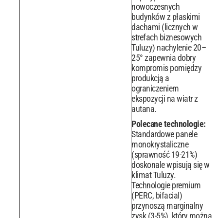
nowoczesnych
budynków z płaskimi
dachami (licznych w
strefach biznesowych
Tuluzy) nachylenie 20–
25° zapewnia dobry
kompromis pomiędzy
produkcją a
ograniczeniem
ekspozycji na wiatr z
autana.
Polecane technologie:
Standardowe panele
monokrystaliczne
(sprawność 19-21%)
doskonale wpisują się w
klimat Tuluzy.
Technologie premium
(PERC, bifacial)
przynoszą marginalny
zysk (3-5%), który można