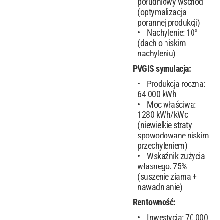
południowy wschód
(optymalizacja
porannej produkcji)
Nachylenie: 10°
(dach o niskim
nachyleniu)
PVGIS symulacja:
Produkcja roczna:
64 000 kWh
Moc właściwa:
1280 kWh/kWc
(niewielkie straty
spowodowane niskim
przechyleniem)
Wskaźnik zużycia
własnego: 75%
(suszenie ziarna +
nawadnianie)
Rentowność:
Inwestycja: 70 000