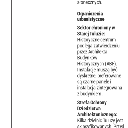
słonecznych.
Ograniczenia
urbanistyczne
Sektor chroniony w
Starej Tuluzie:
Historyczne centrum
podlega zatwierdzeniu
przez Architekta
Budynków
Historycznych (ABF).
Instalacje muszą być
dyskretne, preferowane
są czarne panele i
instalacja zintegrowana
z budynkiem.
Strefa Ochrony
Dziedzictwa
Architektonicznego:
Kilka dzielnic Tuluzy jest
sklasyfikowanych. Przed