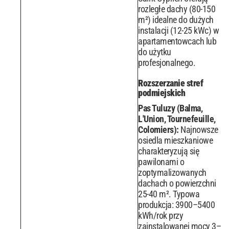
rozległe dachy (80-150
m²) idealne do dużych
instalacji (12-25 kWc) w
apartamentowcach lub
do użytku
profesjonalnego.
Rozszerzanie stref
podmiejskich
Pas Tuluzy (Balma,
L'Union, Tournefeuille,
Colomiers):
Najnowsze
osiedla mieszkaniowe
charakteryzują się
pawilonami o
zoptymalizowanych
dachach o powierzchni
25-40 m². Typowa
produkcja: 3900–5400
kWh/rok przy
zainstalowanej mocy 3–