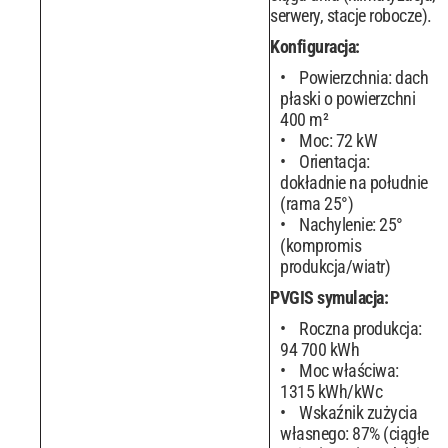
serwery, stacje robocze).
Konfiguracja:
Powierzchnia: dach
płaski o powierzchni
400 m²
Moc: 72 kW
Orientacja:
dokładnie na południe
(rama 25°)
Nachylenie: 25°
(kompromis
produkcja/wiatr)
PVGIS symulacja:
Roczna produkcja:
94 700 kWh
Moc właściwa:
1315 kWh/kWc
Wskaźnik zużycia
własnego: 87% (ciągłe