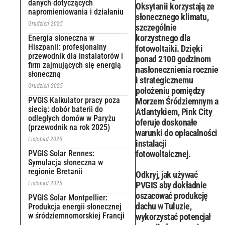
danych dotyczących
Oksytanii korzystają ze
napromieniowania i działaniu
słonecznego klimatu,
Grudzień 2025
szczególnie
korzystnego dla
Energia słoneczna w
Hiszpanii: profesjonalny
fotowoltaiki. Dzięki
przewodnik dla instalatorów i
ponad 2100 godzinom
firm zajmujących się energią
nasłonecznienia rocznie
słoneczną
i strategicznemu
Grudzień 2025
położeniu pomiędzy
PVGIS Kalkulator pracy poza
Morzem Śródziemnym a
siecią: dobór baterii do
Atlantykiem, Pink City
odległych domów w Paryżu
oferuje doskonałe
(przewodnik na rok 2025)
warunki do opłacalności
Listopad 2025
instalacji
PVGIS Solar Rennes:
fotowoltaicznej.
Symulacja słoneczna w
regionie Bretanii
Odkryj, jak używać
Listopad 2025
PVGIS aby dokładnie
oszacować produkcję
PVGIS Solar Montpellier:
dachu w Tuluzie,
Produkcja energii słonecznej
w śródziemnomorskiej Francji
wykorzystać potencjał