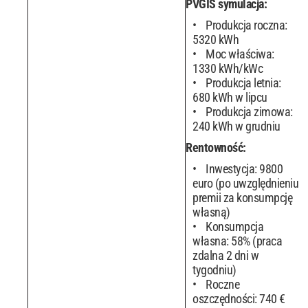
PVGIS symulacja:
Produkcja roczna:
5320 kWh
Moc właściwa:
1330 kWh/kWc
Produkcja letnia:
680 kWh w lipcu
Produkcja zimowa:
240 kWh w grudniu
Rentowność:
Inwestycja: 9800
euro (po uwzględnieniu
premii za konsumpcję
własną)
Konsumpcja
własna: 58% (praca
zdalna 2 dni w
tygodniu)
Roczne
oszczędności: 740 €