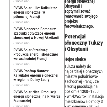
energii słonecznej
Listopad 2025
Oksytanii i
PVGIS Solar Lille: Kalkulator
zoptymalizować
energii słonecznej w
rentowność swojego
północnej Francji
projektu
Listopad 2025
fotowoltaicznego.
PVGIS Słoneczne Bordeaux:
szacunki dotyczące energii
Potencjał
słonecznej w Nowej Akwitanii
słoneczny Tuluzy
Listopad 2025
i Oksytanii
PVGIS Solar Strasburg:
Produkcja energii słonecznej
we wschodniej Francji
Hojne słońce
Listopad 2025
Tuluza należy do
PVGIS Rooftop Nantes:
najbardziej słonecznych
Kalkulator energii słonecznej
miast w południowo-
w regionie Doliny Loary
zachodniej Francji, ze
Listopad 2025
średnią produkcją na
poziomie 1300–1350
PVGIS Solar Nice: Produkcja
kWh/kWc/rok. Instalacja
energii słonecznej na Riwierze
Francuskiej
mieszkaniowa o mocy 3
kWc generuje 3 900–4
Listopad 2025