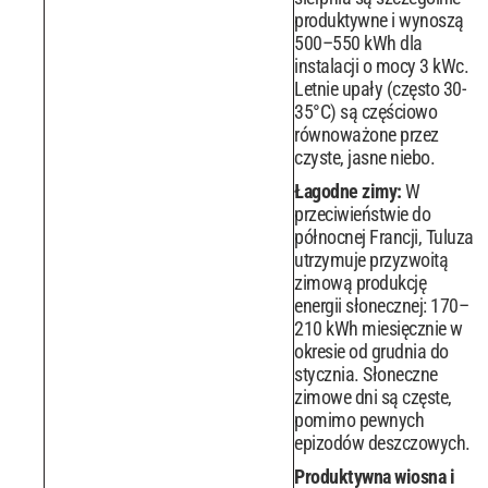
produktywne i wynoszą
500–550 kWh dla
instalacji o mocy 3 kWc.
Letnie upały (często 30-
35°C) są częściowo
równoważone przez
czyste, jasne niebo.
Łagodne zimy:
W
przeciwieństwie do
północnej Francji, Tuluza
utrzymuje przyzwoitą
zimową produkcję
energii słonecznej: 170–
210 kWh miesięcznie w
okresie od grudnia do
stycznia. Słoneczne
zimowe dni są częste,
pomimo pewnych
epizodów deszczowych.
Produktywna wiosna i