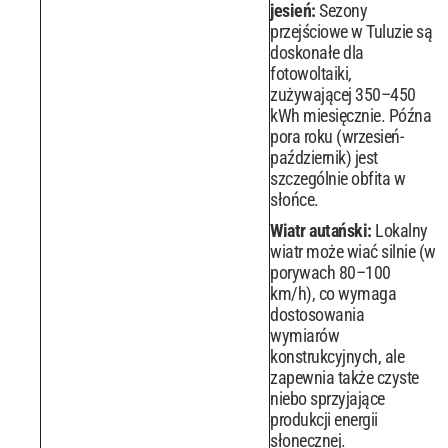
jesień:
Sezony
przejściowe w Tuluzie są
doskonałe dla
fotowoltaiki,
zużywającej 350–450
kWh miesięcznie. Późna
pora roku (wrzesień-
październik) jest
szczególnie obfita w
słońce.
Wiatr autański:
Lokalny
wiatr może wiać silnie (w
porywach 80–100
km/h), co wymaga
dostosowania
wymiarów
konstrukcyjnych, ale
zapewnia także czyste
niebo sprzyjające
produkcji energii
słonecznej.