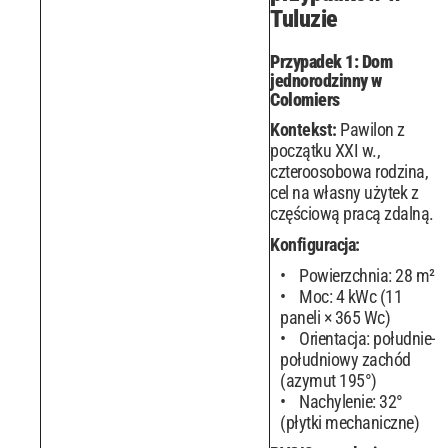
Tuluzie
Przypadek 1: Dom
jednorodzinny w
Colomiers
Kontekst:
Pawilon z
początku XXI w.,
czteroosobowa rodzina,
cel na własny użytek z
częściową pracą zdalną.
Konfiguracja:
Powierzchnia: 28 m²
Moc: 4 kWc (11
paneli × 365 Wc)
Orientacja: południe-
południowy zachód
(azymut 195°)
Nachylenie: 32°
(płytki mechaniczne)