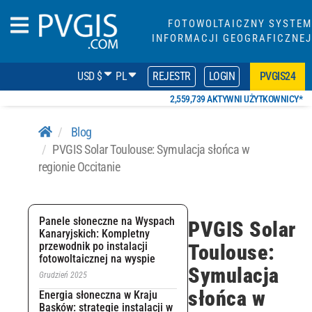
FOTOWOLTAICZNY SYSTEM
INFORMACJI GEOGRAFICZNEJ
USD $
PL
REJESTR
LOGIN
PVGIS24
2,559,739 AKTYWNI UŻYTKOWNICY*
Blog
PVGIS Solar Toulouse: Symulacja słońca w
regionie Occitanie
Panele słoneczne na Wyspach
PVGIS Solar
Kanaryjskich: Kompletny
przewodnik po instalacji
Toulouse:
fotowoltaicznej na wyspie
Symulacja
Grudzień 2025
słońca w
Energia słoneczna w Kraju
Basków: strategie instalacji w