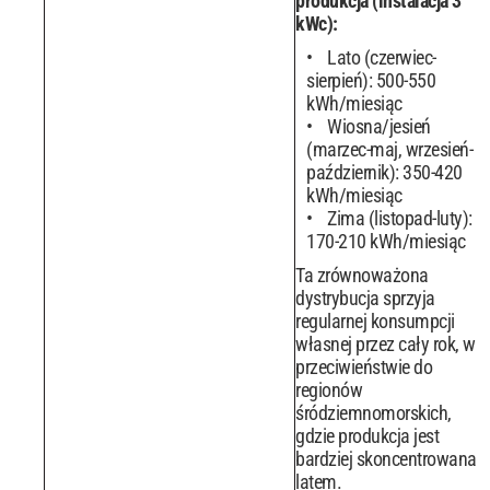
produkcja (instalacja 3
kWc):
Lato (czerwiec-
sierpień): 500-550
kWh/miesiąc
Wiosna/jesień
(marzec-maj, wrzesień-
październik): 350-420
kWh/miesiąc
Zima (listopad-luty):
170-210 kWh/miesiąc
Ta zrównoważona
dystrybucja sprzyja
regularnej konsumpcji
własnej przez cały rok, w
przeciwieństwie do
regionów
śródziemnomorskich,
gdzie produkcja jest
bardziej skoncentrowana
latem.