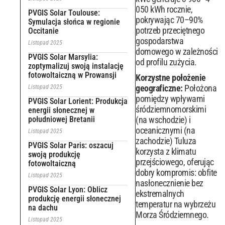
050 kWh rocznie,
PVGIS Solar Toulouse:
pokrywając 70–90%
Symulacja słońca w regionie
potrzeb przeciętnego
Occitanie
gospodarstwa
Listopad 2025
domowego w zależności
PVGIS Solar Marsylia:
od profilu zużycia.
zoptymalizuj swoją instalację
fotowoltaiczną w Prowansji
Korzystne położenie
geograficzne:
Położona
Listopad 2025
pomiędzy wpływami
PVGIS Solar Lorient: Produkcja
śródziemnomorskimi
energii słonecznej w
południowej Bretanii
(na wschodzie) i
oceanicznymi (na
Listopad 2025
zachodzie) Tuluza
PVGIS Solar Paris: oszacuj
korzysta z klimatu
swoją produkcję
przejściowego, oferując
fotowoltaiczną
dobry kompromis: obfite
Listopad 2025
nasłonecznienie bez
PVGIS Solar Lyon: Oblicz
ekstremalnych
produkcję energii słonecznej
temperatur na wybrzeżu
na dachu
Morza Śródziemnego.
Listopad 2025