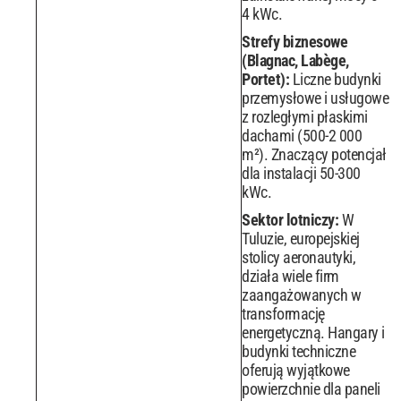
4 kWc.
Strefy biznesowe
(Blagnac, Labège,
Portet):
Liczne budynki
przemysłowe i usługowe
z rozległymi płaskimi
dachami (500-2 000
m²). Znaczący potencjał
dla instalacji 50-300
kWc.
Sektor lotniczy:
W
Tuluzie, europejskiej
stolicy aeronautyki,
działa wiele firm
zaangażowanych w
transformację
energetyczną. Hangary i
budynki techniczne
oferują wyjątkowe
powierzchnie dla paneli