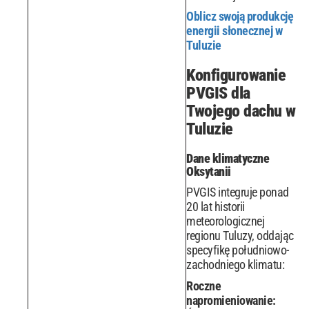
Oblicz swoją produkcję
energii słonecznej w
Tuluzie
Konfigurowanie
PVGIS dla
Twojego dachu w
Tuluzie
Dane klimatyczne
Oksytanii
PVGIS integruje ponad
20 lat historii
meteorologicznej
regionu Tuluzy, oddając
specyfikę południowo-
zachodniego klimatu:
Roczne
napromieniowanie: