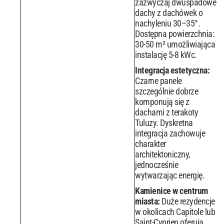
zazwyczaj dwuspadowe
dachy z dachówek o
nachyleniu 30–35°.
Dostępna powierzchnia:
30-50 m² umożliwiająca
instalację 5-8 kWc.
Integracja estetyczna:
Czarne panele
szczególnie dobrze
komponują się z
dachami z terakoty
Tuluzy. Dyskretna
integracja zachowuje
charakter
architektoniczny,
jednocześnie
wytwarzając energię.
Kamienice w centrum
miasta:
Duże rezydencje
w okolicach Capitole lub
Saint-Cyprien oferują