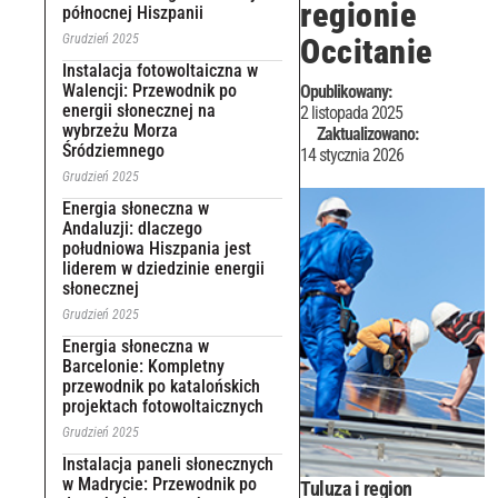
regionie
północnej Hiszpanii
Grudzień 2025
Occitanie
Instalacja fotowoltaiczna w
Walencji: Przewodnik po
Opublikowany:
energii słonecznej na
2 listopada 2025
wybrzeżu Morza
Zaktualizowano:
Śródziemnego
14 stycznia 2026
Grudzień 2025
Energia słoneczna w
Andaluzji: dlaczego
południowa Hiszpania jest
liderem w dziedzinie energii
słonecznej
Grudzień 2025
Energia słoneczna w
Barcelonie: Kompletny
przewodnik po katalońskich
projektach fotowoltaicznych
Grudzień 2025
Instalacja paneli słonecznych
w Madrycie: Przewodnik po
Tuluza i region