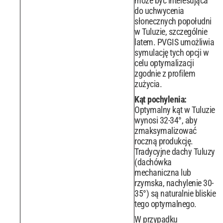
może być interesująca
do uchwycenia
słonecznych popołudni
w Tuluzie, szczególnie
latem. PVGIS umożliwia
symulację tych opcji w
celu optymalizacji
zgodnie z profilem
zużycia.
Kąt pochylenia:
Optymalny kąt w Tuluzie
wynosi 32-34°, aby
zmaksymalizować
roczną produkcję.
Tradycyjne dachy Tuluzy
(dachówka
mechaniczna lub
rzymska, nachylenie 30-
35°) są naturalnie bliskie
tego optymalnego.
W przypadku