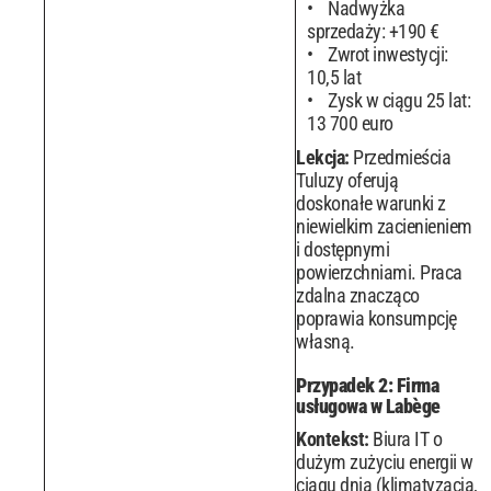
Nadwyżka
sprzedaży: +190 €
Zwrot inwestycji:
10,5 lat
Zysk w ciągu 25 lat:
13 700 euro
Lekcja:
Przedmieścia
Tuluzy oferują
doskonałe warunki z
niewielkim zacienieniem
i dostępnymi
powierzchniami. Praca
zdalna znacząco
poprawia konsumpcję
własną.
Przypadek 2: Firma
usługowa w Labège
Kontekst:
Biura IT o
dużym zużyciu energii w
ciągu dnia (klimatyzacja,