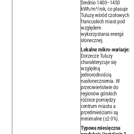
Średnio 1400–1450
kWh/m²/rok, co plasuje
Tuluzę wśród czołowych
francuskich miast pod
względem
wykorzystania energii
słonecznej.
Lokalne mikro-wariacje:
Dorzecze Tuluzy
charakteryzuje się
względną
jednorodnością
nasłonecznienia. W
przeciwieństwie do
regionów górskich
różnice pomiędzy
centrum miasta a
przedmieściami są
minimalne (±2-3%).
Typowa miesięczna