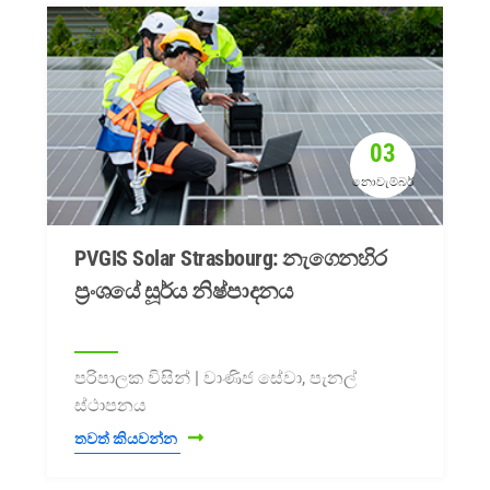
03
නොවැම්බර්
PVGIS Solar Strasbourg: නැගෙනහිර
ප්‍රංශයේ සූර්ය නිෂ්පාදනය
පරිපාලක විසින් | වාණිජ සේවා, පැනල්
ස්ථාපනය
තවත් කියවන්න