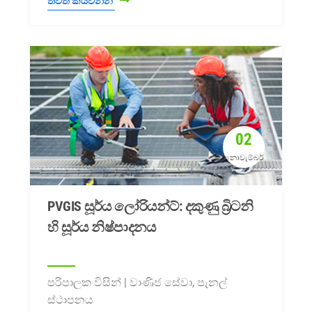
තවත් කියවන්න
02
නොවැම්බර්
PVGIS සූර්ය ලෝරියන්ට්: දකුණු බ්‍රිටනි
හි සූර්ය නිෂ්පාදනය
පරිපාලක විසින් | වාණිජ සේවා, පැනල්
ස්ථාපනය