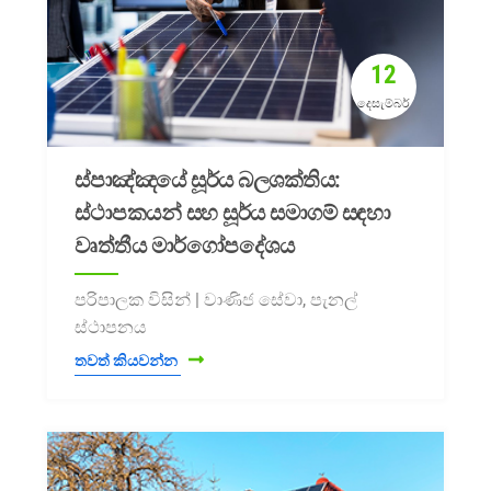
12
දෙසැම්බර්
ස්පාඤ්ඤයේ සූර්ය බලශක්තිය:
ස්ථාපකයන් සහ සූර්ය සමාගම් සඳහා
වෘත්තීය මාර්ගෝපදේශය
පරිපාලක විසින් | වාණිජ සේවා, පැනල්
ස්ථාපනය
තවත් කියවන්න