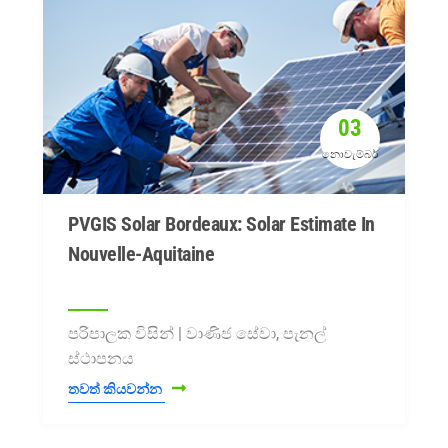
03
නොවැම්බර්
PVGIS Solar Bordeaux: Solar Estimate In
Nouvelle-Aquitaine
පරිපාලක විසින් | වාණිජ සේවා, පැනල්
ස්ථාපනය
තවත් කියවන්න