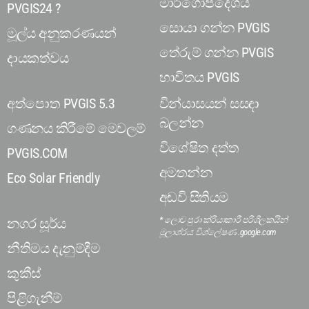
මාර්ගෝපදේශය
PVGIS24 ?
සොයා ගන්න PVGIS
මූල්ය අනුකරණයන්
තේරුම් ගන්න PVGIS
දායකත්වය
භාවිතය PVGIS
අත්පොත PVGIS 5.3
වින්යාසයන් සසඳා
බලන්න
ගණනය කිරීමේ මෙවලම්
විශේෂිත දත්ත
PVGIS.COM
අමතන්න
Eco Solar Friendly
අඩවි සිතියම
* ලොව පුරා ක්රියාකාරී පරිශීලකයින්
නගර සූර්ය
මූලාශ්රය: විශ්ලේෂණ .google.com
නීතිමය දැනුම්දීම
කුකීස්
පිළිගැනීම්