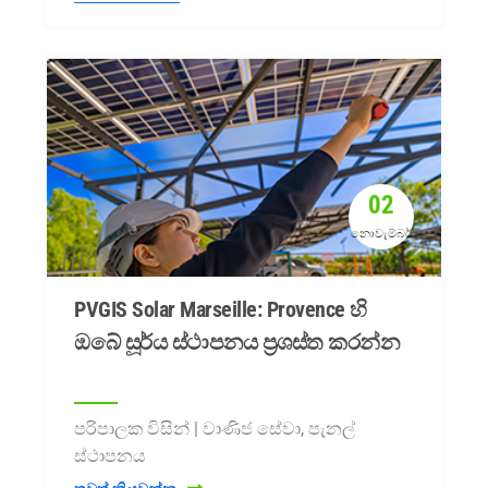
02
නොවැම්බර්
PVGIS Solar Marseille: Provence හි
ඔබේ සූර්ය ස්ථාපනය ප්‍රශස්ත කරන්න
පරිපාලක විසින් | වාණිජ සේවා, පැනල්
ස්ථාපනය