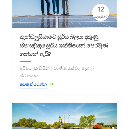
12
දෙසැම්බර්
ඇන්ඩලූසියාවේ සූර්ය බලය: දකුණු
ස්පාඤ්ඤය සූර්ය ශක්තියෙන් පෙරමුණ
ගන්නේ ඇයි?
පරිපාලක විසින් | වාණිජ සේවා, පැනල්
ස්ථාපනය
තවත් කියවන්න