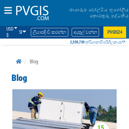
ඡායාරූප වෝල්ටීය භූගෝලීය
තොරතුරු පද්ධතිය
USD
SI
ලියාපදිංචි කරන්න
ඇතුල් වන්න
PVGIS24
$
2,559,739 ක්රියාකාරී පරිශීලකයන්*
Blog
Blog
15