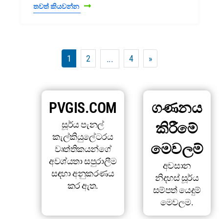
තවත් කියවන්න
1
2
4
»
...
PVGIS.COM
ගණනය
සූර්ය පැනල්
කිරීමේ
කැල්කියුලේටරය
මෙවලම්
වෘත්තිකයන්ගේ
අවශ්යතා සපුරාලීම
අවසාන
සඳහා අනුකරණය
නිදහස් සූර්ය
කර ඇත.
සම්පත් යෙදුම්
මෙවලම.