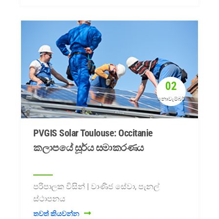
02
නොවැම්බර්
PVGIS Solar Toulouse: Occitanie
කලාපයේ සූර්ය සමාකරණය
පරිපාලක විසින් | වාණිජ සේවා, පැනල්
ස්ථාපනය
තවත් කියවන්න