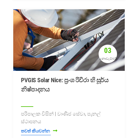
03
නොවැම්බර්
PVGIS Solar Nice: ප්‍රංශ රිවීරා හි සූර්ය
නිෂ්පාදනය
පරිපාලක විසින් | වාණිජ සේවා, පැනල්
ස්ථාපනය
තවත් කියවන්න