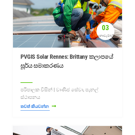
03
නොවැම්බර්
PVGIS Solar Rennes: Brittany කලාපයේ
සූර්ය සමාකරණය
පරිපාලක විසින් | වාණිජ සේවා, පැනල්
ස්ථාපනය
තවත් කියවන්න