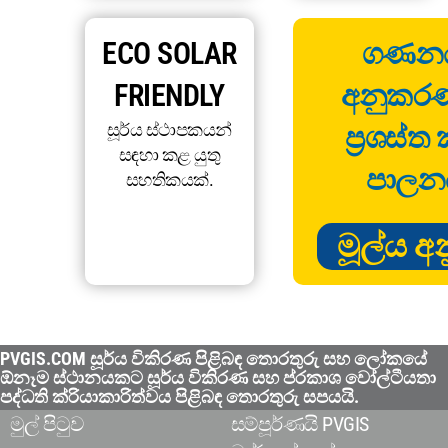
ECO SOLAR
ගණනය
FRIENDLY
අනුකර
සූර්ය ස්ථාපකයන්
ප්‍රශස්
සඳහා කළ යුතු
පාලන
සහතිකයක්.
මූල්ය 
PVGIS.COM සූර්ය විකිරණ පිළිබඳ තොරතුරු සහ ලෝකයේ
ඕනෑම ස්ථානයකට සූර්ය විකිරණ සහ ප්රකාශ වෝල්ටීයතා
පද්ධති ක්රියාකාරිත්වය පිළිබඳ තොරතුරු සපයයි.
මුල් පිටුව
සම්පූර්ණයි PVGIS