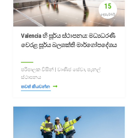
15
දෙසැම්බර්
Valencia හි සූර්ය ස්ථාපනය: මධ්‍යධරණී
වෙරළ සූර්ය බලශක්ති මාර්ගෝපදේශය
පරිපාලක විසින් | වාණිජ සේවා, පැනල්
ස්ථාපනය
තවත් කියවන්න