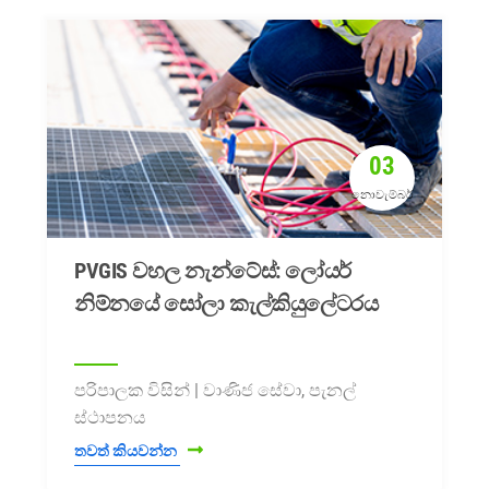
03
නොවැම්බර්
PVGIS වහල නැන්ටේස්: ලෝයර්
නිම්නයේ සෝලා කැල්කියුලේටරය
පරිපාලක විසින් | වාණිජ සේවා, පැනල්
ස්ථාපනය
තවත් කියවන්න