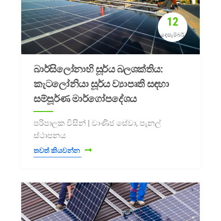
12
දෙසැම්බර්
බාර්සිලෝනාහි සූර්ය බලශක්තිය:
කැටලෝනියා සූර්ය ව්‍යාපෘති සඳහා
සම්පූර්ණ මාර්ගෝපදේශය
පරිපාලක විසින් | වාණිජ සේවා, පැනල්
ස්ථාපනය
තවත් කියවන්න