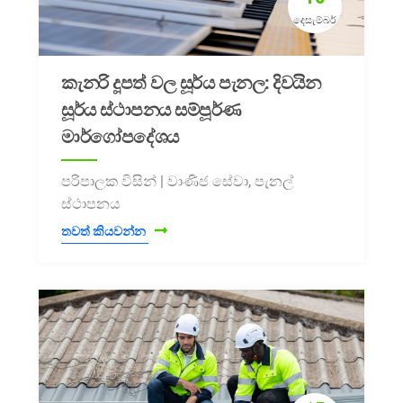
දෙසැම්බර්
කැනරි දූපත් වල සූර්ය පැනල: දිවයින
සූර්ය ස්ථාපනය සම්පූර්ණ
මාර්ගෝපදේශය
පරිපාලක විසින් | වාණිජ සේවා, පැනල්
ස්ථාපනය
තවත් කියවන්න