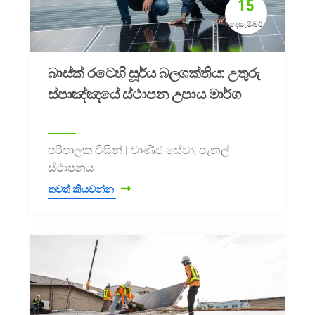
15
දෙසැම්බර්
බාස්ක් රටෙහි සූර්ය බලශක්තිය: උතුරු
ස්පාඤ්ඤයේ ස්ථාපන උපාය මාර්ග
පරිපාලක විසින් | වාණිජ සේවා, පැනල්
ස්ථාපනය
තවත් කියවන්න