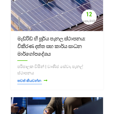
12
දෙසැම්බර්
මැඩ්රිඩ් හි සූර්ය පැනල ස්ථාපනය:
විකිරණ දත්ත සහ කාර්ය සාධන
මාර්ගෝපදේශය
පරිපාලක විසින් | වාණිජ සේවා, පැනල්
ස්ථාපනය
තවත් කියවන්න