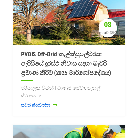
08
නොවැම්බර්
PVGIS Off-Grid කැල්ක්යුලේටරය:
පැරිසියේ දුරස්ථ නිවාස සඳහා බැටරි
ප්‍රමාණ කිරීම (2025 මාර්ගෝපදේශය)
පරිපාලක විසින් | වාණිජ සේවා, පැනල්
ස්ථාපනය
තවත් කියවන්න