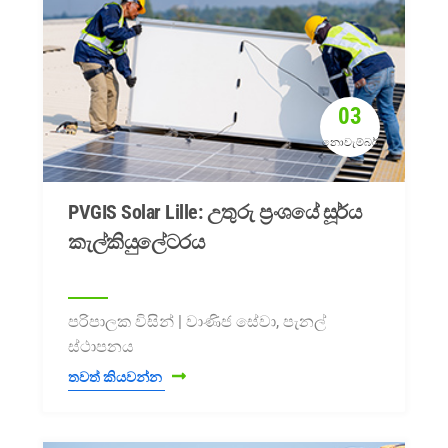
03
නොවැම්බර්
PVGIS Solar Lille: උතුරු ප්‍රංශයේ සූර්ය
කැල්කියුලේටරය
පරිපාලක විසින් | වාණිජ සේවා, පැනල්
ස්ථාපනය
තවත් කියවන්න