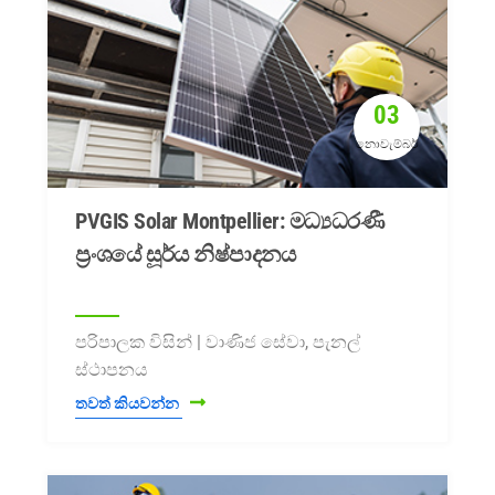
03
නොවැම්බර්
PVGIS Solar Montpellier: මධ්‍යධරණී
ප්‍රංශයේ සූර්ය නිෂ්පාදනය
පරිපාලක විසින් | වාණිජ සේවා, පැනල්
ස්ථාපනය
තවත් කියවන්න