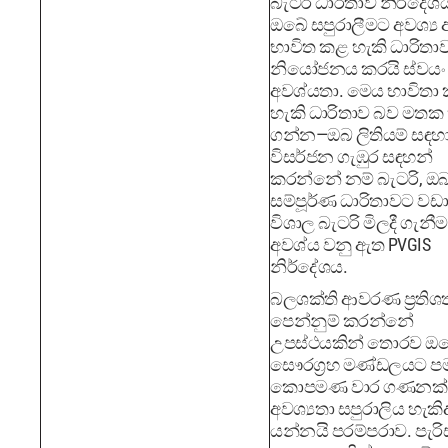
බැටරි ධාරිතාව නිර්දේශ
ඔබේ සපුරාලීමට අවශ්‍ය
භාවිත කළ හැකි ධාරිතා
නියෝජනය කරයි ස්වයං
අවශ්යතා. මෙය භාවිතා
හැකි ධාරිතාව බව මතක
ගන්න—ඔබ ලිතියම් සඳහා
විසර්ජන ගැඹුර සඳහන්
කරන්නේ නම් බැටරි, ඔ
සම්පූර්ණ ධාරිතාවට වඩා
විශාල බැටරි මිලදී ගැනී
අවශ්ය වනු ඇත PVGIS
නිර්දේශය.
බලශක්ති ආවරණ ප්‍රති
පෙන්නුම් කරන්නේ
උපස්ථයකින් තොරව ඔ
සෞරග්‍රහ මණ්ඩලයට 
කොපමණ වාර ගණනක්
අවශ්‍යතා සපුරාලිය හැකි
යන්නයි පරම්පරාව. පැරිස