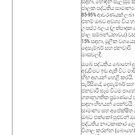
සඳහා, හොඳින් සැලසුම් 
ජාලක පද්ධතිය සාමාන්‍
85-95% ආවරණයක් ලබා 
එනම් ඔබට අවශ්‍ය විය හ
උපස්ථ බලය (උත්පාදක
ජාල සම්බන්ධතාවය) වස
15% සඳහා, මූලික වශයෙ
දෙසැම්බර් සහ ජනවාරි
මාසවලදී.
ඔබේ පද්ධතිය බොහෝ ද
අඩුවීමට ඉඩ ඇති විට මා
හිඟ අගයන් හෙළි කරයි.
පැරිසියේ, දෙසැම්බර් සහ
ජනවාරි සෑම විටම පාහ
ගතානුගතික ප්‍රමාණයේ ප
සඳහා හිඟයන් පෙන්වයි.
සාමාන්‍ය සහ අපේක්ෂිත
ඔබට එක්කෝ පුළුවන් 
පද්ධතිය නාටකාකාර ල
විශාල කරන්න (බොහෝ 