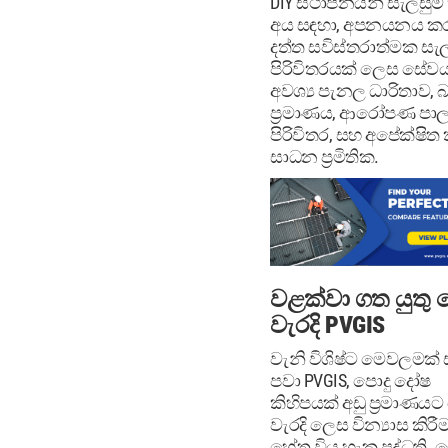
DIY ස්ථාපනයන් සැලසුම
අය සඳහා, අපනයනය ක
දත්ත සවිස්තරාත්මක සැල
පිරිවිතරයක් ලෙස සේවය
අවශ්‍ය පැනල ධාරිතාව, බ
ප්‍රමාණය, ආරෝපණ පා
පිරිවිතර, සහ අපේක්ෂිත 
සාධන ප්‍රමිතික.
වළක්වා ගත යුතු 
වැරදි PVGIS
වැනි විශිෂ්ට මෙවලමක්
පවා PVGIS, පොදු දෝෂ
කිහිපයක් අඩු ප්‍රමාණය
වැරදි ලෙස වින්‍යාස කිරී
හේතු විය හැක පද්ධති. 