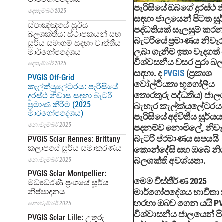
පැරිසියේ ඔබගේ දුරස්ථ 
දෙසැම්බර් 2025
සඳහා ජාලයෙන් පිටත සූ
ස්පාඤ්ඤයේ සූර්ය
පද්ධතියක් සැලසුම් කර
බලශක්තිය: ස්ථාපකයන් සහ
බැටරියේ ප්‍රමාණය නිවැර
සූර්ය සමාගම් සඳහා වෘත්තීය
ලබා ගැනීම ඉතා වැදගත්
මාර්ගෝපදේශය
විශ්වසනීය වසර පුරා බ
දෙසැම්බර් 2025
සඳහා. ද
PVGIS
(ප්‍රකාශ
PVGIS Off-Grid
වෝල්ටීයතා භූගෝලීය
කැල්ක්යුලේටරය: පැරිසියේ
තොරතුරු පද්ධතිය) ජා
දුරස්ථ නිවාස සඳහා බැටරි
ප්‍රමාණ කිරීම (2025
බැහැර කැල්ක්යුලේටරය
මාර්ගෝපදේශය)
පැරිසියේ අද්විතීය සූර්ය
නොවැම්බර් 2025
පදනම්ව නොමිලේ, නිවැ
බැටරි ප්රමාණය සපයයි
PVGIS Solar Rennes: Brittany
කලාපයේ සූර්ය සමාකරණය
කොන්දේසි සහ ඔබේ නිශ
බලශක්ති අවශ්යතා.
නොවැම්බර් 2025
PVGIS Solar Montpellier:
මෙම විස්තීර්ණ 2025
මධ්‍යධරණී ප්‍රංශයේ සූර්ය
නිෂ්පාදනය
මාර්ගෝපදේශය භාවිතා ක
හරහා ඔබව ගෙන යයි PV
නොවැම්බර් 2025
විශ්වාසනීය ජාලයෙන් ප
PVGIS Solar Lille: උතුරු