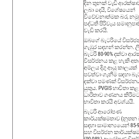
දින තුනක් වැඩි ආරක්ෂා
ලබා දෙයි, විශේෂයෙන්
විවේචනාත්මක බර, නමු
පද්ධති පිරිවැය සමානුප
වැඩි කරයි.
ඔබගේ බැටරියේ විසර්ජ
ගැඹුර සඳහන් කරන්න. ලි
බැටරි 80-90% දක්වා ආර
විසර්ජනය කළ හැකි අත
අම්ලය දිගු ආයු කාලයක්
පවත්වා ගැනීම සඳහා බැට
දක්වා පමණක් විසර්ජ
යුතුය. PVGIS භාවිතා කළ
ධාරිතාව ගණනය කිරීම
භාවිතා කරයි අවශ්යයි.
බැටරි ආරෝපණ
කාර්යක්ෂමතාව (නූතන 
සඳහා සාමාන්‍යයෙන් 85-
සහ විසර්ජන කාර්යක්ෂ
(90-98%) ආරෝපණ-විසර