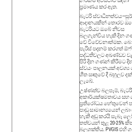
නරකම අවස්ථාව සඳහා
ප්‍රමාණය කර ඇත.
බැටරි ස්වාධීනත්වය—සූර
ආදානයකින් තොරව ඔ
බැටරියට ඔබේ නිවස
බලගැන්විය හැකි දින
වේ විවේචනාත්මක. 
පැරිස් පදනම් කරගත් ඕෆ්-ග්‍
පද්ධතිවලට අඛණ්ඩව වළ
පිරි දින ගණන් කිරීමට දි
ස්වයං පාලනයක් අවශ්‍ය 
ශීත ඍතුවේ දී බහුලව ද
ලැබේ.
උෂ්ණත්ව බලපෑම්, බැටර
අකාර්යක්ෂමතාවය සහ 
ප්‍රතිරෝධය හේතුවෙන් ප
පාඩු සාමාන්‍යයෙන් ලබා
හැකි අඩු කරයි සැබෑ ල
තත්වයන් තුළ 20-25% කින
බලශක්තිය. PVGIS එහි