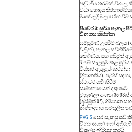
පද්ධතිය තරමක් විශාල ක
වඩා හොඳය තීරනාත්මක
මාසවලදී බලය හිඟ වීම 
පියවර 3: සූර්ය පැනල පිර
වින්‍යාස කරන්න
සම්පූර්ණ උපරිම බලය (
වලින්), පැනල සවිකිරීම
කෝණය, සහ අසිමුත් ඇතු
ඔබේ සැලසුම් කළ සූර්ය 
විස්තර ඇතුළත් කරන්න
(දිශානතිය). පැරිස් සඳහා, 
ස්ථාවර සවි කිරීම්
සාමාන්‍යයෙන් දකුණට
මුහුණලා අංශක 35-38ක්
(අසිමුත් 0°), ගිම්හාන සහ
නිෂ්පාදනය සමතුලිත කර
PVGIS
පෙර සැකසූ සවි කිර
වින්‍යාසයන් හෝ අභිරුචි
විකල්ප ඉදිරිපත් කරයි.