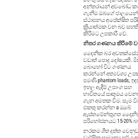
අන්තරායන් අවබෝධ ක
ගැනීම ඔබගේ ජාලයෙන්
ස්ථාපනය අපේක්ෂිත පරිද
ක්‍රියාත්මක වන බව සහ
කිරීමට උපකාරී වේ.
නිතර ගණනය කිරීමේ වැර
දෛනික බර අවතක්සේරු
වඩාත් පොදු දෝෂයකි. මි
බොහෝ විට ගණනය
කරන්නේ අත්‍යවශ්‍ය 
පමණි phantom loads, ඉඳ
ඉහල ඇදීම් උපාංග සහ
භාවිතයේ සෘතුමය වෙන
ගැන අමතක වීම. සෑම ව
එකතු කරන්න a ඔබේ
ඇස්තමේන්තුගත දෛන
පරිභෝජනයට 15-20% බ
නරකම ශීත දත්ත වෙනු
වාර්ෂික සාමාන්‍ය සූර්ය ද