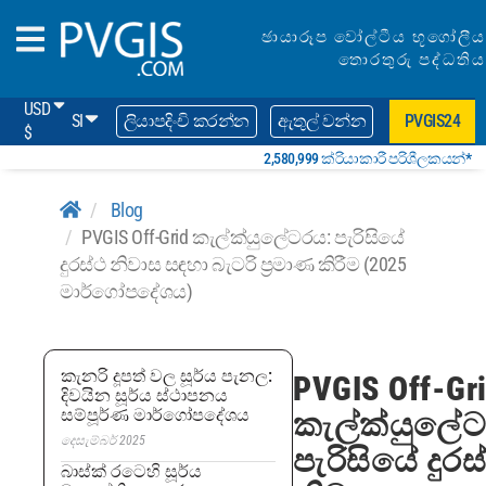
ඡායාරූප වෝල්ටීය භූගෝලීය
තොරතුරු පද්ධතිය
USD
SI
ලියාපදිංචි කරන්න
ඇතුල් වන්න
PVGIS24
$
2,580,999 ක්රියාකාරී පරිශීලකයන්*
Blog
PVGIS Off-Grid කැල්ක්යුලේටරය: පැරිසියේ
දුරස්ථ නිවාස සඳහා බැටරි ප්‍රමාණ කිරීම (2025
මාර්ගෝපදේශය)
කැනරි දූපත් වල සූර්ය පැනල:
PVGIS Off-Gr
දිවයින සූර්ය ස්ථාපනය
සම්පූර්ණ මාර්ගෝපදේශය
කැල්ක්යුලේ
දෙසැම්බර් 2025
පැරිසියේ දුරස
බාස්ක් රටෙහි සූර්ය