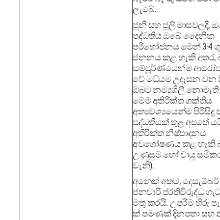
ලැබේ.
ජූනි සහ ජූලි මාසවලදී, 
පද්ධතිය ඔබේ දෛනික
පරිභෝජනය මෙන් 3-4 
ජනනය කළ හැකි අතර, බ
සම්පූර්ණයෙන්ම ආර
වේ මධ්යම උදෑසන වන ව
ඔබට නම්‍යශීලී නොමැති 
මෙම අතිරික්ත ශක්තිය
අත්‍යවශ්‍යයෙන්ම පිරිසිද
පද්ධතියක් තුළ අපතේ යය
අතිරික්ත නිෂ්පාදනය
අවශෝෂණය කළ හැකි බ
උණුසුම හෝ වායු සමී
වැනි).
අනෙක් අතට, දෙසැම්බර්
ජනවාරි ප්රතිවිරුද්ධ ගැ
මතු කරයි. උපරිම හිරු පැ
ක් පමණක් දිනපතා සහ 