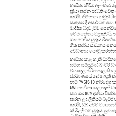
භාවිතා කිරීම අලංකාර 
ක්‍රියා කරන පද්ධති වෙත
කරයි. ගිම්හාන නමුත් ශී
ඍතුවේ දී අසාර්ථක වේ. 
මාසික බිඳවැටීම් පෙන්ව
මෙම දෝෂය වළක්වයි, න
ඔබ ගෙවිය යුතුය විශේ
ශීත කාර්ය සාධනය කෙර
අවධානය යොමු කරන්න
භාවිතා කළ හැකි ධාරිත
සමඟ සම්පූර්ණ බැටරි ධා
ව්යාකූල කිරීම සැලකිය ය
ප්රමාණයේ දෝෂ ඇති කර
නම් PVGIS 10 නිර්දේශ ක
kWh භාවිතා කළ හැකි ධා
සහ ඔබ 80% දක්වා විසර
කරන ලද ලිතියම් බැටරි 
කරයි, ඔබ අවම වශයෙන් 
ක් මිලදී ගත යුතුය. මුළු බ