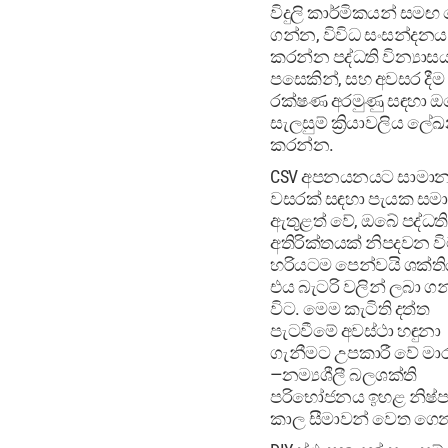
විදුලි කාර්මිකයන් සමඟ
ගන්න, විවිධ සංසන්දනය
කරන්න පද්ධති වින්‍යාස
පසෙකින්, සහ අවසර දී
රක්ෂණ අරමුණු සඳහා 
සැලසුම් ක්‍රියාවලිය ල
කරන්න.
CSV අපනයනයට සාමාන්
වසරක් සඳහා පැයක ස
ඇතුළත් වේ, ඔබේ පද්ධත
අතිරික්තයක් නිපදවන ව
හරියටම පෙන්වයි ශක්ත
එය බැටරි වලින් ලබා ග
විට. මෙම කැටිති දත්ත
පැටවීමේ අවස්ථා හඳුනා
ගැනීමට උපකාරී වේ මාරු
—නම්‍යශීලී බලශක්ති
පරිභෝජනය ඉහළ නිෂ්
කාල සීමාවන් වෙත ගෙන