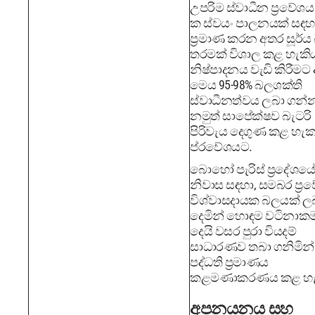
උපරිම ස්වාධීන ප්‍රවේශය 
ක ස්වයං පාලනයක් සඳහා
ප්‍රමාණ කරන අතර සූර්
තරමක් විශාල කළ හැකිය
නිෂ්පාදනය වැඩි කිරීමට
මෙය 95-98% බලශක්ති
ස්වාධීනත්වය ලබා ගන්
නමුත් සාපේක්ෂව බැටරි
පිරිවැය දෙගුණ කළ හැ
ප්රවේශයට.
බොහෝ පැරිස් ප්‍රදේශයේ 
නිවාස සඳහා, සමබර ප්‍ර
විශ්වාසදායක බලයක් ල
දෙමින් හොඳම වටිනාක
දෙයි වසර පුරා වියදම්
සාධාරණව තබා ගනිමින්
පද්ධති ප්‍රමාණය
කළමණාකරණය කළ හැ
අපනයනය සහ