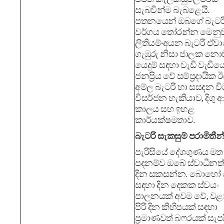
සැබවින්ම බැබළෙයි.
පතනයෙන් ඔබගේ බැටර
වර්ගය තෝරන්න මෙනු
ලිතියම්-අයන බැටරි ඒව
ගැඹුරු නිසා ජාලක න
යෙදුම් සඳහා වැඩි වැඩිය
ජනප්‍රිය වේ සම්ප්‍රදායික ඊ
අම්ල බැටරි හා සසඳන වි
විසර්ජන හැකියාව, දිගු ආ
කාලය සහ ඉහළ
කාර්යක්ෂමතාව.
බැටරි සැකසුම් පරාමිතීන්
පැරිසියේ දේශගුණය මත
පදනම්ව ඔබේ ස්වාධීනත
දින සකසන්න. බොහෝ ය
සඳහා දින දෙකක ස්වයං
පාලනයක් අවම වේ, වළා
පිරි දින කිහිපයක් සඳහා
ප්‍රමාණවත් බෆරයක් සැප