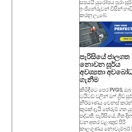
සපයයි යුරෝපය පුරා සූර
ඉංජිනේරුවන් විසින් භාව
කරනු ලැබේ.
පැරිසියේ ජාලගත
නොවන සූර්ය
අවශ්‍යතා අවබෝ
ගැනීම
කිමිදීමට පෙර PVGIS, ඔබ ග්‍
ටයිටඩ් වලින් ඔෆ් ග්‍රිඩ් සූ
නිර්මාණය වෙනස් කර
කුමක් දැයි තේරුම් ගත ය
පද්ධති. පැරිසියේ, ශීත ද
වන අතර වළාකුළු පිරි
කාලගුණය නොවැම්බර් 