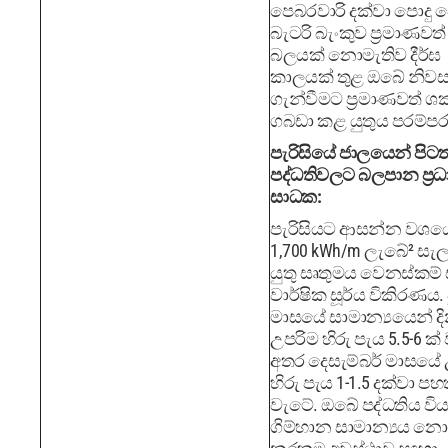
පෙබරවාරි දක්වා පොදු 
බැටරි බැංකුව ප්‍රමාණවත් 
බලයක් නොමැතිව දීර්ඝ
කාලයක් තුළ ඔබේ නිව
ගැන්වීමට ප්‍රමාණවත් ශක
ගබඩා කළ යුතුය පරම්පර
පැරිසියේ ජාලයෙන් පිට
පද්ධතිවලට බලපාන ප්‍ර
සාධක:
පැරිසියට ආසන්න වශය
1,700 kWh/m ලැබේ² සැ
යුතු සෘතුමය වෙනස්කම්
වාර්ෂික සූර්ය විකිරණය. 
මාසයේ සාමාන්‍යයෙන් 
උපරිම හිරු පැය 5.5-6 ක
අතර දෙසැම්බර් මාසයේ 
හිරු පැය 1-1.5 දක්වා ප
වැටේ. ඔබේ පද්ධතිය විය
ගිම්හාන සාමාන්‍යය න