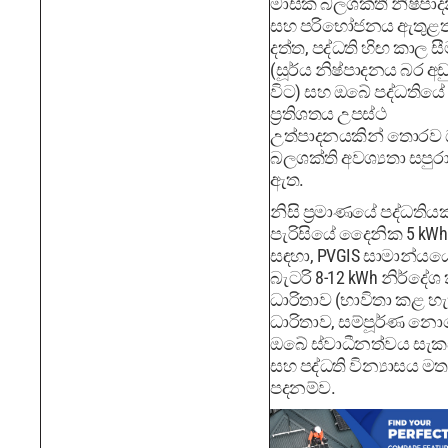
මාසික බලශක්ති නිෂ්පා
සහ පරිභෝජනය ඇතුළත
දත්ත, පද්ධති හිඟ කාල ස
(සූර්ය නිෂ්පාදනය බර අ
විට) සහ ඔබේ පද්ධතියේ
ප්‍රතිශතය උපස්ථ
උත්පාදනයකින් තොරව
බලශක්ති අවශ්‍යතා සපුර
ඇත.
නිසි ප්‍රමාණයේ පද්ධතිය
පැරිසියේ දෛනික 5 kWh
සඳහා, PVGIS සාමාන්යය
බැටරි 8-12 kWh නිර්දේශ
ධාරිතාව (භාවිතා කළ හැ
ධාරිතාව, සම්පූර්ණ නො
ඔබේ ස්වාධීනත්වය සැක
සහ පද්ධති වින්‍යාසය මත
පදනම්ව.