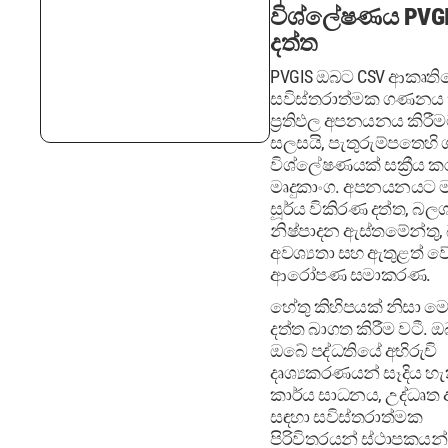
විශ්ලේෂණය PVG
දත්ත
PVGIS ඔබට CSV ආකෘති
සවිස්තරාත්මක ගණනය 
ප්‍රතිඵල අපනයනය කිරී
සලසයි, පැතුරුම්පතෙහි ග
විශ්ලේෂණයක් සක්‍රීය ක
මෘදුකාංග. අපනයනයට 
සූර්ය විකිරණ දත්ත, බලශ
නිෂ්පාදන ඇස්තමේන්තු,
අවශ්‍යතා සහ ඇතුළත් වේ
ආරෝපණ සමාකරණ.
හේතු කිහිපයක් නිසා ම
දත්ත බාගත කිරීම වටී. 
ඔබේ පද්ධතියේ අභිරුචි
දෘශ්‍යකරණයන් සෑදිය හ
කාර්ය සාධනය, උද්ධෘත 
සඳහා සවිස්තරාත්මක
පිරිවිතරයන් ස්ථාපකයන