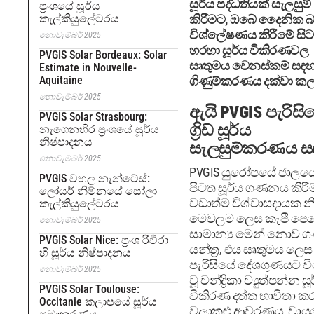
සූර්ය පද්ධතියක් සැලසුම්
ප්‍රංශයේ සූර්ය
කැල්කියුලේටරය
කිරීමට, ඔබේ දෛනික 
විශ්ලේෂණය කිරීමේ සිට 
නොවැම්බර් 2025
හරහා සූර්ය විකිරණවල
PVGIS Solar Bordeaux: Solar
සෘතුමය වෙනස්කම් සඳහ
Estimate in Nouvelle-
Aquitaine
ගිණුම්කරණය දක්වා කල
නොවැම්බර් 2025
ඇයි PVGIS පැරිසි
PVGIS Solar Strasbourg:
ග්‍රිඩ් සූර්ය
නැගෙනහිර ප්‍රංශයේ සූර්ය
නිෂ්පාදනය
සැලසුම්කරණය ස
නොවැම්බර් 2025
PVGIS යුරෝපයේ ජාලය
PVGIS වහල නැන්ටේස්:
පිටත සූර්ය ගණනය කිරීම
ලෝයර් නිම්නයේ සෝලා
වඩාත්ම විශ්වාසදායක න
කැල්කියුලේටරය
මෙවලම ලෙස කැපී පෙ
නොවැම්බර් 2025
සාමාන්‍ය මෙන් නොව
PVGIS Solar Nice: ප්‍රංශ රිවීරා
යන්ත්‍ර, එය සෘතුමය ලෙ
හි සූර්ය නිෂ්පාදනය
පැරිසියේ දේශගුණයට ව
නොවැම්බර් 2025
වූ චන්ද්‍රිකා ව්‍යුත්පන්න සූ
PVGIS Solar Toulouse:
විකිරණ දත්ත භාවිතා කර
Occitanie කලාපයේ සූර්ය
වලාකුළු ආවරණය, වාය