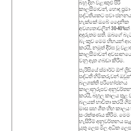
බහු දින වළාකුළු පිරි
කාලසීමාවන්, හොඳ ප්‍ර
පද්ධතියකට පවා ජනන
හැක්කේ ඔබේ දෛනික
අවශ්‍යතාවලින් 30-40%ක්
අඳුරුතම සති. ඔබගේ බැට
බැංකුව මෙම හිඟයන් ආ
කරයි, නමුත් දීර්ඝ වූ වළාක
කාලසීමාවන් අවසානයේ
වනු ඇත ගබඩා කිරීම.
පැරිසියේ ස්මාර්ට් ඕෆ් ග්‍රිඩ
පද්ධති හිමිකරුවන් ඔවු
බලශක්ති පරිභෝජනය
කාලානුරූපව අනුවර්ත
කරයි, බහුල කාලය තුළ ව
බලයක් භාවිතා කරයි ගි
මාස සහ ශීත හිඟ කාලය 
සංරක්ෂණය කිරීම. මෙම
හැසිරීම් අනුවර්තනය ස
යුතු ලෙස මිල අධික ලෙස