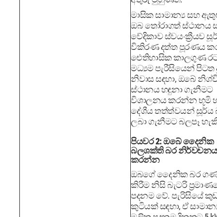
මාසික සාමාන්‍ය සහ ඇතුළ
ඔබ තෝරාගත් ස්ථානය 
වේදිකාව ස්වයංක්‍රීයව සූර
විකිරණ දත්ත පූරණය කර
ඓතිහාසික කාලගුණ රට
මධ්‍යම පැරීසියෙන් පිටත 
නිවාස සඳහා, ඔබේ නිශ්ච
ස්ථානය හඳුනා ගැනීමට
විශාලනය කරන්න භූමි 
දේශීය තත්ත්වයන් සූර්
ලබා ගැනීමට බලපෑ හැක
පියවර 2: ඔබේ දෛනික
බලශක්ති බර නිර්වචන
කරන්න
ඔබගේ දෛනික බර ග
කිරීම නිසි බැටරි ප්‍රමා
පදනම වේ. පැරිසියේ කුඩා ග
කුටියක් සඳහා, ඒ සාමාන්‍
මූලික පදනම දිනකට 5 k