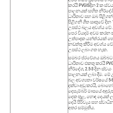
කරයි PVGISදින 2 ක ස්වය
පාලනයක් සහිත නිර්දේශ
ධාරිතාව සහ ඔබ පිළිගන
පිළිගනී ශීත ඍතුවේ දින 
උපස්ථ බලය අවශ්ය වේ
පෙර වියදම් අවම කරන න
උත්පාදක යන්ත්රයක් හ
නඩත්තු කිරීම අවශ්ය ව
උපස්ථ ලබා ගත හැක.
සමබර ප්රවේශය ඔබ්බට 
ධාරිතාව එකතු කරයි PVG
නිර්දේශ, 2.5-3 දින ස්වයං
පාලනයක් ලබා දීම. මේ 
බල අවශ්‍යතා වර්ෂයේ 5-
දක්වා අඩු කරයි, බොහෝ
දෙසැම්බර් මාසයේ අඳුරු
දෙක තුළ, හොඳ දෙයක් 
දෙයි පිරිවැය සහ ස්වාධ
අතර සම්මුතිය.