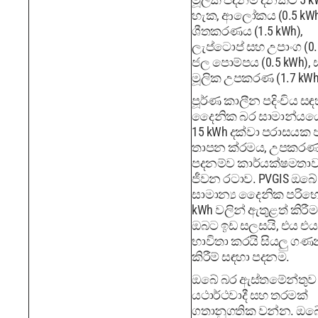
හැක, ආලෝකය (0.5 kWh
ශීතකරණය (1.5 kWh),
ලැප්ටොප් සහ උපාංග (0.
ජල පොම්පය (0.5 kWh),
මූලික උපකරණ (1.7 kWh
පූර්ණ කාලීන පදිංචිය සඳ
දෛනික බර සාමාන්යයෙ
15 kWh දක්වා පරාසයක ප
තාපන ක්රමය, උපකරණ
පදනම්ව කාර්යක්ෂමතාව
ජීවන රටාව. PVGIS ඔබේ
සාමාන්‍ය දෛනික පරි
kWh වලින් ඇතුළත් කිරී
ඔබට ඉඩ සලසයි, එය එය
භාවිතා කරයි සියලු ග
කිරීම් සඳහා පදනම.
ඔබේ බර ඇස්තමේන්තු
යථාර්ථවාදී සහ තරමක්
ගතානුගතික වන්න. ඔබ