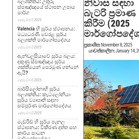
නිවාස සඳහා
බලශක්තිය: උතුරු
ස්පාඤ්ඤයේ ස්ථාපන උපාය
බැටරි ප්‍රමාණ
මාර්ග
දෙසැම්බර් 2025
කිරීම (2025
Valencia හි සූර්ය ස්ථාපනය:
මාර්ගෝපදේ
මධ්‍යධරණී වෙරළ සූර්ය
බලශක්ති මාර්ගෝපදේශය
ප්‍රකාශිත:
November 8, 2025
දෙසැම්බර් 2025
යාවත්කාලීන:
January 14, 
ඇන්ඩලූසියාවේ සූර්ය බලය:
දකුණු ස්පාඤ්ඤය සූර්ය
ශක්තියෙන් පෙරමුණ ගන්නේ
ඇයි?
දෙසැම්බර් 2025
බාර්සිලෝනාහි සූර්ය
බලශක්තිය: කැටලෝනියා
සූර්ය ව්‍යාපෘති සඳහා
සම්පූර්ණ මාර්ගෝපදේශය
දෙසැම්බර් 2025
මැඩ්රිඩ් හි සූර්ය පැනල
ස්ථාපනය: විකිරණ දත්ත සහ
කාර්ය සාධන
මාර්ගෝපදේශය