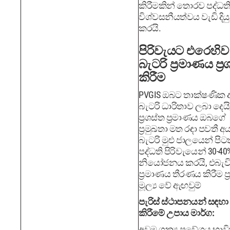
කිරීමකින් තොරව පද්ධත
විශ්වසනීයත්වය වැඩි දිය
කරයි.
පිරිවැයට එරෙහිව
බැටරි ප්‍රමාණය ප්‍
කිරීම
PVGIS ඔබට තාක්ෂණික
බැටරි ධාරිතාව ලබා දෙයි
ප්‍රශස්ත ප්‍රමාණය ඔබගේ
ප්‍රමුඛතා මත රඳා පවතී අ
බැටරි මුළු ජාලයෙන් පිට
පද්ධති පිරිවැයෙන් 30-40
නියෝජනය කරයි, එබැවි
ප්‍රමාණය තීරණය කිරීම ප්
මූල්‍ය වේ ඇඟවුම්
පැරිස් ස්ථාපනයන් සඳහා 
කිරීමේ උපාය මාර්ග:
අවම ශක්‍ය ප්‍රවේශය භාව