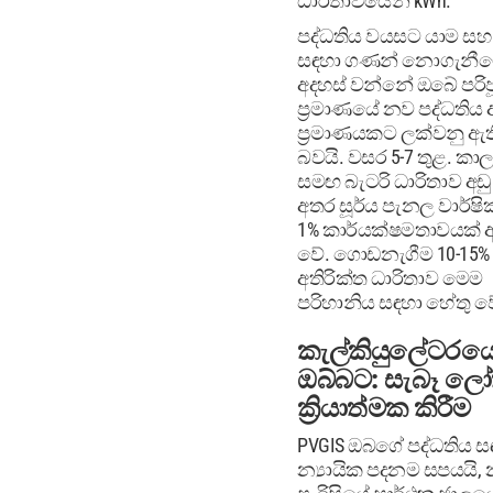
ධාරිතාවයෙන් kWh.
පද්ධතිය වයසට යාම සහ ප
සඳහා ගණන් නොගැනීම
අදහස් වන්නේ ඔබේ පරිප
ප්‍රමාණයේ නව පද්ධතිය 
ප්‍රමාණයකට ලක්වනු ඇත
බවයි. වසර 5-7 තුළ. කා
සමඟ බැටරි ධාරිතාව අඩ
අතර සූර්ය පැනල වාර්ෂික
1% කාර්යක්ෂමතාවයක් අ
වේ. ගොඩනැගීම 10-15%
අතිරික්ත ධාරිතාව මෙම
පරිහානිය සඳහා හේතු ව
කැල්කියුලේටරය
ඔබ්බට: සැබෑ ල
ක්‍රියාත්මක කිරීම
PVGIS ඔබගේ පද්ධතිය ස
න්‍යායික පදනම සපයයි, 