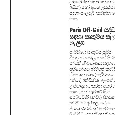
ප්‍රායෝගික නොවන සහ 
අධික) හෝ අවම උපස්ථ
සඳහා සැලසුම් කරන්න 
මාස.
Paris Off-Grid පද්
සඳහා සෘතුමය සල
බැලීම්
පැරිසියේ සෘතුමය සූර්ය
විචලනය ජාලයෙන් පිට
පද්ධති නිර්මාණය සඳහා 
අභියෝගය ඉදිරිපත් කරයි
ගිම්හාන මාස (මැයි අගෝ
දක්වා) අතිරික්ත බලශක්ත
උත්පාදනය කරන අතර ශ
මාස (නොවැම්බර් සිට
පෙබරවාරි දක්වා) දිනපත
හමුවීමට අරගල කරයි
ප්රමාණවත් තරම් ප්රම
බැටරි බැංකු සමඟ පවා 