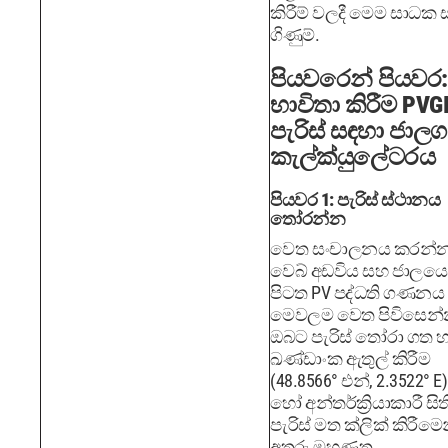
කිරීම් වලදී මෙම සාධක 
ගිණුම්.
පියවරෙන් පියවර:
භාවිතා කිරීම PVG
පැරිස් සඳහා ජාල
කැල්ක්යුලේටරය
පියවර 1: පැරිස් ස්ථානය
තෝරන්න
වෙත සංචාලනය කරන්න
වෙබ් අඩවිය සහ ජාලයෙ
පිටත PV පද්ධති ගණනය 
මෙවලම වෙත පිවිසෙන්
ඔබට පැරිස් තෝරා ගත හ
ඛණ්ඩාංක ඇතුල් කිරීම
(48.8566° එන්, 2.3522° E
හෝ අන්තර්ක්‍රියාකාරී ස
පැරිස් මත ක්ලික් කිරීමෙ
අතුරු මුහුණත.