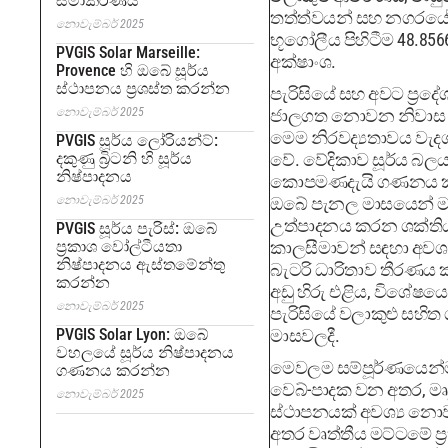
සමාකරණය
තත්ත්වයන් සහ නගරය
නොවැම්බර් 2025
භූගෝලීය පිහිටීම 48.856
PVGIS Solar Marseille:
අක්ෂාංශ.
Provence හි ඔබේ සූර්ය
ස්ථාපනය ප්‍රශස්ත කරන්න
පැරිසියේ සහ අවට ප්‍රද
නොවැම්බර් 2025
ජාලගත නොවන නිවාස 
මෙම නිරවද්‍යතාවය වැද
PVGIS සූර්ය ලෝරියන්ට්:
දකුණු බ්‍රිටනි හි සූර්ය
වේ. වේදිකාව සූර්ය බල
නිෂ්පාදනය
කොපමණදැයි ගණනය ක
නොවැම්බර් 2025
ඔබේ පැනල මාසයෙන් 
උත්පාදනය කරන ශක්තිය
PVGIS සූර්ය පැරිස්: ඔබේ
ප්‍රකාශ වෝල්ටීයතා
කාලසීමාවන් සඳහා අවශ්‍
නිෂ්පාදනය ඇස්තමේන්තු
බැටරි ධාරිතාව තීරණය 
කරන්න
අඩු හිරු එළිය, විශේෂයෙ
නොවැම්බර් 2025
පැරිසියේ වලාකුළු සහිත 
PVGIS Solar Lyon: ඔබේ
මාසවලදී.
වහලයේ සූර්ය නිෂ්පාදනය
මෙවලම සම්පූර්ණයෙන්
ගණනය කරන්න
වෙබ්-පාදක වන අතර, මෘ
නොවැම්බර් 2025
ස්ථාපනයක් අවශ්‍ය න
අතර වෘත්තීය මට්ටමේ ප්‍