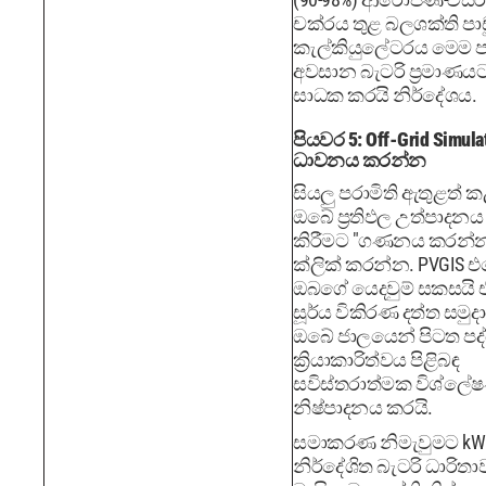
චක්රය තුළ බලශක්ති පාඩ
කැල්කියුලේටරය මෙම ප
අවසාන බැටරි ප්‍රමාණය
සාධක කරයි නිර්දේශය.
පියවර 5: Off-Grid Simula
ධාවනය කරන්න
සියලු පරාමිති ඇතුළත් ක
ඔබේ ප්‍රතිඵල උත්පාදනය
කිරීමට "ගණනය කරන්
ක්ලික් කරන්න. PVGIS 
ඔබගේ යෙදවුම් සකසයි 
සූර්ය විකිරණ දත්ත සමු
ඔබේ ජාලයෙන් පිටත පද
ක්‍රියාකාරිත්වය පිළිබඳ
සවිස්තරාත්මක විශ්ලේ
නිෂ්පාදනය කරයි.
සමාකරණ නිමැවුමට kWh
නිර්දේශිත බැටරි ධාරිතා