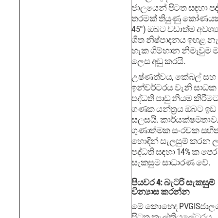
ජාලයෙන් පිටත සඳහා පද්
තරමක් තියුණු කෝණයක්
45°) ඔබට වඩාත්ම අවශ්‍ය 
ශීත නිෂ්පාදනය ඉහළ නැ
හැක ගිම්හාන නිමැවුම ම
ලෙස අඩු කරයි.
උෂ්ණත්වය, කේබල් සහ
ඉන්වර්ටරය වැනි සාධක 
පද්ධති පාඩු නියම කිරීම
ගණක යන්ත්‍රය ඔබට ඉඩ
සලසයි. කාර්යක්ෂමතාව
ගුණාත්මක සංරචක සහි
හොඳින් සැලසුම් කරන ල
පද්ධති සඳහා 14% ක පෙර
සැකසුම සාධාරණ වේ.
පියවර 4: බැටරි සැකසුම්
වින්‍යාස කරන්න
මේ කොහෙද PVGISජාල
පිටත කැල්කියුලේටරය