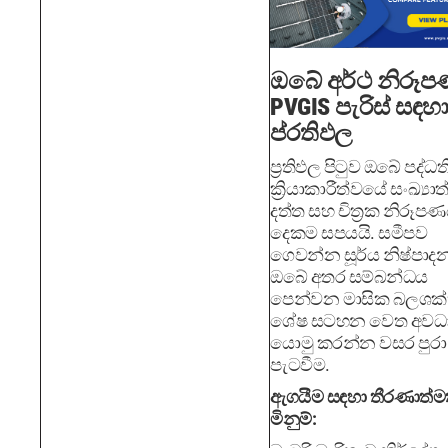
ඔබේ අර්ථ නිරූ
PVGIS පැරිස් සඳහ
ප්රතිඵල
ප්‍රතිඵල පිටුව ඔබේ පද්ධ
ක්‍රියාකාරීත්වයේ සංඛ්‍යා
දත්ත සහ චිත්‍රක නිරූ
දෙකම සපයයි. සමීපව
ගෙවන්න සූර්ය නිෂ්පා
ඔබේ අතර සම්බන්ධය
පෙන්වන මාසික බලශක්
ශේෂ සටහන වෙත අවධ
යොමු කරන්න වසර පුරා
පැටවීම.
ඇගයීම සඳහා තීරණාත්
මිනුම්: