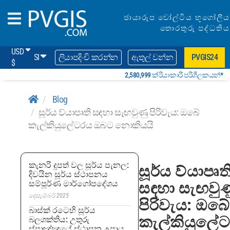
ඡායාරූප වෝල්ටීය භූගෝලීය
තොරතුරු පද්ධතිය
USD
SI
ලියාපදිංචි කරන්න
ඇතුල් වන්න
PVGIS24
$
2,580,999 ක්රියාකාරී පරිශීලකයන්*
Blog
සූර්ය ව්යාපෘති සඳහා සැඟවුණු පිරිවැය: ඔබේ
කැල්කියුලේටරය ඔබට නොකියයි
කැනරි දූපත් වල සූර්ය පැනල:
සූර්ය ව්යාපෘත
දිවයින සූර්ය ස්ථාපනය
සම්පූර්ණ මාර්ගෝපදේශය
සඳහා සැඟවුණ
දෙසැම්බර් 2025
පිරිවැය: ඔබේ
බාස්ක් රටෙහි සූර්ය
කැල්කියුලේ
බලශක්තිය: උතුරු
ස්පාඤ්ඤයේ ස්ථාපන උපාය