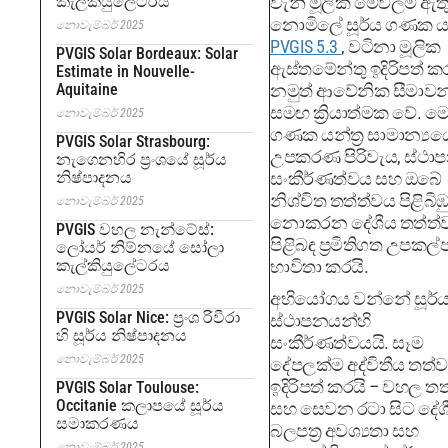
කැල්කියුලේටරය
වැනි මූලික මෙවලම් ඇතු
නොමිලේ සූර්ය ගණක යන්
නොවැම්බර් 2025
PVGIS 5.3
, වටිනා මූලික
PVGIS Solar Bordeaux: Solar
ඇස්තමේන්තු ඉදිරිපත් 
Estimate in Nouvelle-
Aquitaine
නමුත් ආවේනික සීමාවන
සමඟ ක්‍රියාත්මක වේ. ම
නොවැම්බර් 2025
ගණක යන්ත්‍ර සාමාන්‍යය
PVGIS Solar Strasbourg:
උපකරණ පිරිවැය, ස්ථා
නැගෙනහිර ප්‍රංශයේ සූර්ය
නිෂ්පාදනය
සංකීර්ණත්වය සහ ඔබේ
නිශ්චිත තත්ත්වය පිළිබිඹ
නොවැම්බර් 2025
නොකරන දේශීය තත්ත්
PVGIS වහල නැන්ටේස්:
පිළිබඳ ප්‍රමිතිගත උපකල
ලෝයර් නිම්නයේ සෝලා
කැල්කියුලේටරය
භාවිතා කරයි.
නොවැම්බර් 2025
අභියෝගය වන්නේ සූර්
PVGIS Solar Nice: ප්‍රංශ රිවීරා
ස්ථාපනයන්හි
හි සූර්ය නිෂ්පාදනය
සංකීර්ණත්වයයි. සෑම
නොවැම්බර් 2025
දේපලක්ම අද්විතීය තත්
ඉදිරිපත් කරයි – වහල ත
PVGIS Solar Toulouse:
Occitanie කලාපයේ සූර්ය
සහ සෙවන රටා සිට දේශ
සමාකරණය
බලපත්‍ර අවශ්‍යතා සහ
නොවැම්බර් 2025