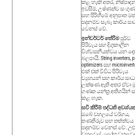
කළ හැකි අතර, නිෂ්පාද
ඉවසීම්, උෂ්ණත්ව සංගු
සහ පිරිහීමේ අනුපාත ම
පදනම්ව සැබෑ කාර්ය ස
වෙනස් වේ.
ඉන්වර්ටර් තේරීම
පූර්ව
පිරිවැය සහ දිගුකාලීන
විශ්වසනීයත්වය යන ද
බලපායි. String inverters, 
optimizers සහ microinvert
එක් එක් විවිධ පිරිවැය
ව්‍යුහයන් සහ කාර්ය සා
ලක්ෂණ ඇති අතර ඒවා ම
ගණක යන්ත්‍ර අතිශයින් 
කළ හැක.
සවි කිරීම් පද්ධති අවශ්ය
ඔබේ වහලයේ වර්ගය,
තණතීරුව සහ තත්ත්වය
පදනම්ව වෙනස් වේ. උළ
වහලවල්, ලෝහ වහලවල