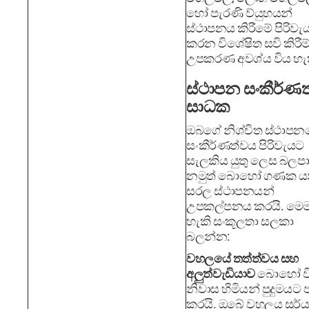
හෝ පැරණි ව්යුහයන්
ස්ථාපනය කිරීමේ පිරිවැය
කරන විශේෂිත සවි කිරීම
උපකරණ අවශ්ය විය හැ
ස්ථාපන සංකීර්ණ
සාධක
ඔබගේ නිශ්චිත ස්ථාපන
සංකීර්ණත්වය පිරිවැයට
සැලකිය යුතු ලෙස බලප
නමුත් බොහෝ ගණක යන්ත
සරල ස්ථාපනයන්
උපකල්පනය කරයි. මෙම
හැකි සංකූලතා සලකා
බලන්න:
වහලයේ තත්ත්වය සහ
අලුත්වැඩියාව
බොහෝ ව
නිවාස හිමියන් පුදුමයට 
කරයි. ඔබේ වහලය සූර්ය