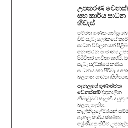
උපකරණ වෙනස්
සහ කාර්ය සාධන
හිඩැස්
සම්මත ගණක යන්ත්‍ර 
විට සැබෑ ලෝකයේ කාර
සාධන විචලනයන් පිළිබි
නොකරන සාමාන්‍ය උ
පිරිවිතර භාවිතා කරයි.
සැබෑ පද්ධතියේ කාර්ය
සාධනය සහ පිරිවැය කෙ
බලපාන සාධක කිහිපයක්
පැනලයේ ගුණාත්මක
වෙනස්කම්
දිගුකාලීන
නිමැවුමට සැලකිය යුතු
බලපෑ හැකිය.
කැල්කියුලේටරයන් සම්
පැනල කාර්යක්ෂමතා
ශ්‍රේණිගත කිරීම් උපකල