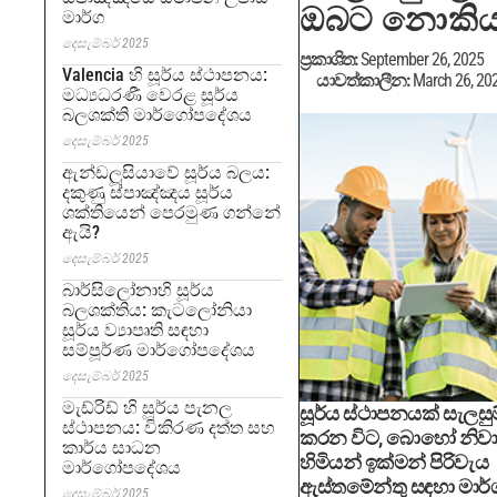
ඔබට නොකිය
මාර්ග
දෙසැම්බර් 2025
ප්‍රකාශිත:
September 26, 2025
Valencia හි සූර්ය ස්ථාපනය:
යාවත්කාලීන:
March 26, 20
මධ්‍යධරණී වෙරළ සූර්ය
බලශක්ති මාර්ගෝපදේශය
දෙසැම්බර් 2025
ඇන්ඩලූසියාවේ සූර්ය බලය:
දකුණු ස්පාඤ්ඤය සූර්ය
ශක්තියෙන් පෙරමුණ ගන්නේ
ඇයි?
දෙසැම්බර් 2025
බාර්සිලෝනාහි සූර්ය
බලශක්තිය: කැටලෝනියා
සූර්ය ව්‍යාපෘති සඳහා
සම්පූර්ණ මාර්ගෝපදේශය
දෙසැම්බර් 2025
මැඩ්රිඩ් හි සූර්ය පැනල
සූර්ය ස්ථාපනයක් සැලසුම
ස්ථාපනය: විකිරණ දත්ත සහ
කරන විට, බොහෝ නිව
කාර්ය සාධන
හිමියන් ඉක්මන් පිරිවැය
මාර්ගෝපදේශය
ඇස්තමේන්තු සඳහා මාර
දෙසැම්බර් 2025