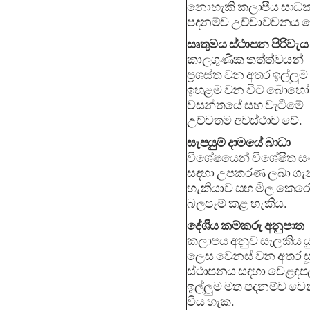
නොහැකි කලාපීය සාධ
පදනම්ව උච්චාවචනය ව
සෘතුමය ස්ථාපන පිරිවැය
කාලගුණික තත්ත්වයන්
ප්‍රශස්ත වන අතර ඉල්ලුම
ඉහළම වන විට බොහෝ 
වසන්තයේ සහ වැටීමේ
උච්චතම අවස්ථාව වේ.
සැපයුම් දාමයේ බාධා
විශේෂයෙන් විශේෂිත 
සඳහා උපකරණ ලබා ගැ
හැකියාව සහ මිල කෙරෙ
බලපෑම් කළ හැකිය.
දේශීය කම්කරු අනුපාත
කලාපය අනුව සැලකිය යු
ලෙස වෙනස් වන අතර සූ
ස්ථාපනය සඳහා වෙළඳප
ඉල්ලුම මත පදනම්ව වෙ
විය හැක.