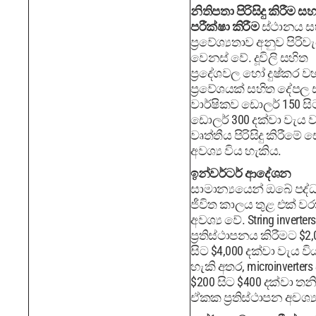
නිතිපතා පිරිසිදු කිරීම සහ
පරීක්ෂා කිරීම
ස්ථානය 
ප්‍රවේශ්‍යතාව අනුව පිරිව
වෙනස් වේ. දූවිලි සහිත
ප්‍රදේශවල හෝ දුෂ්කර 
ප්‍රවේශයක් සහිත දේපල 
වාර්ෂිකව ඩොලර් 150 සි
ඩොලර් 300 දක්වා වැය 
වෘත්තීය පිරිසිදු කිරීමේ 
අවශ්‍ය විය හැකිය.
ඉන්වර්ටර් ආදේශන
සාමාන්‍යයෙන් ඔබේ පද්
ජීවිත කාලය තුළ එක් වර
අවශ්‍ය වේ. String inverters
ප්‍රතිස්ථාපනය කිරීමට $2,
සිට $4,000 දක්වා වැය වි
හැකි අතර, microinverter
$200 සිට $400 දක්වා තන
ඒකක ප්‍රතිස්ථාපන අවශ්‍