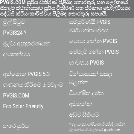
PVGIS.COM සූර්ය විකිරණ පිළිබඳ තොරතුරු සහ ලෝකයේ
ඕනෑම ස්ථානයකට සූර්ය විකිරණ සහ ප්රකාශ වෝල්ටීයතා
පද්ධති ක්රියාකාරිත්වය පිළිබඳ තොරතුරු සපයයි.
මුල් පිටුව
සම්පූර්ණයි PVGIS
මාර්ගෝපදේශය
PVGIS24 ?
සොයා ගන්න PVGIS
මූල්ය අනුකරණයන්
තේරුම් ගන්න PVGIS
දායකත්වය
භාවිතය PVGIS
අත්පොත PVGIS 5.3
වින්යාසයන් සසඳා
බලන්න
ගණනය කිරීමේ මෙවලම්
විශේෂිත දත්ත
PVGIS.COM
අමතන්න
Eco Solar Friendly
අඩවි සිතියම
* ලොව පුරා ක්රියාකාරී පරිශීලකයින්
නගර සූර්ය
මූලාශ්රය: විශ්ලේෂණ .google.com