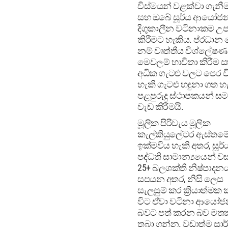
විස්මයන් වළක්වා ගැනී
සහ ඔබේ සූර්ය ආයෝජ
දිගුකාලීන වටිනාකම උප
කිරීමට හැකිය. ප්රධාන 
නම් වෘත්තීය විශ්ලේෂණ
මෙවලම් භාවිතා කිරීම ස
අධික ගැටළු වලට පෙර ව
හැකි ගැටළු හඳුනා ගත හ
පළපුරුදු ස්ථාපකයන් ස
වැඩ කිරීමයි.
මූලික පිරිවැය මූලික
කැල්කියුලේටර ඇස්තමේ
ඉක්මවිය හැකි අතර, සූර්
පද්ධති සාමාන්‍යයෙන් ව
25+ බලශක්ති නිෂ්පාදන
සපයන අතර, නිසි ලෙස
සැලසුම් කර ක්‍රියාත්මක
විට ඒවා වටිනා ආයෝ
බවට පත් කරන බව මත
තබා ගන්න. වඩාත්ම සා