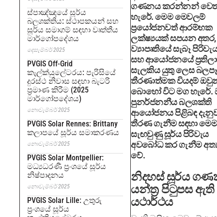
ගණනය කරන්නන් වෙ
ස්පාඤ්ඤයේ සූර්ය
හැරේ. මෙම මෙවලම්
බලශක්තිය: ස්ථාපකයන් සහ
ප්‍රයෝජනවත් ආරම්භක
සූර්ය සමාගම් සඳහා වෘත්තීය
ලක්ෂ්‍යයක් සපයන අතර
මාර්ගෝපදේශය
ව්‍යාපෘතියේ සැබෑ පිරිවැ
දෙසැම්බර් 2025
සහ ආයෝජනයේ ප්‍රතිල
PVGIS Off-Grid
සැලකිය යුතු ලෙස බලපෑ
කැල්ක්යුලේටරය: පැරිසියේ
තීරණාත්මක වියදම් ඔවු
දුරස්ථ නිවාස සඳහා බැටරි
ප්‍රමාණ කිරීම (2025
බොහෝ විට මග හැරේ.
මාර්ගෝපදේශය)
පුනර්ජනනීය බලශක්ති
නොවැම්බර් 2025
ආයෝජනය පිළිබඳ දැනුව
තීරණ ගැනීම සඳහා මෙම
PVGIS Solar Rennes: Brittany
කලාපයේ සූර්ය සමාකරණය
සැඟවුණු සූර්ය පිරිවැය
අවබෝධ කර ගැනීම අත්‍ය
නොවැම්බර් 2025
වේ.
PVGIS Solar Montpellier:
මධ්‍යධරණී ප්‍රංශයේ සූර්ය
නිදහස් සූර්ය ග
නිෂ්පාදනය
යන්ත්‍ර පිටුපස ඇති
නොවැම්බර් 2025
යථාර්ථය
PVGIS Solar Lille: උතුරු
ප්‍රංශයේ සූර්ය