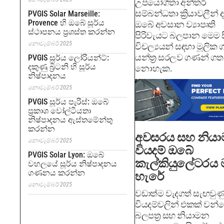
උපයෝගිතා අන්තර්
සම්බන්ධතා ක්‍රියාවලීන් 
PVGIS Solar Marseille:
Provence හි ඔබේ සූර්ය
ඔබේ අවසාන ව්‍යාපෘති
ස්ථාපනය ප්‍රශස්ත කරන්න
පිරිවැයට බලපාන මෙම ස
නොවැම්බර් 2025
විචල්‍යයන් සඳහා මූලි
යන්ත්‍ර සරලව ගණන් ගත
PVGIS සූර්ය ලෝරියන්ට්:
දකුණු බ්‍රිටනි හි සූර්ය
නොහැක.
නිෂ්පාදනය
නොවැම්බර් 2025
PVGIS සූර්ය පැරිස්: ඔබේ
ප්‍රකාශ වෝල්ටීයතා
නිෂ්පාදනය ඇස්තමේන්තු
කරන්න
අවසරය සහ නිය
නොවැම්බර් 2025
වියදම් ඔබේ
PVGIS Solar Lyon: ඔබේ
කැල්කියුලේටරය
වහලයේ සූර්ය නිෂ්පාදනය
ගණනය කරන්න
හැරේ
නොවැම්බර් 2025
වඩාත්ම වැදගත් සැඟවුණ
වියදම්වලින් එකක් වන්
බලපත්‍ර සහ නියාමන