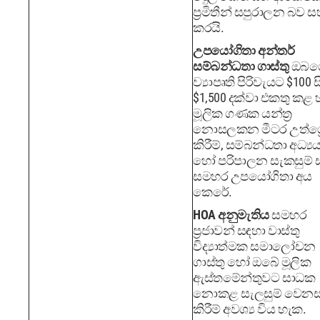
ප්‍රමිතීන් සපුරාලන බව 
කරයි.
උපයෝගිතා අන්තර්
සම්බන්ධතා ගාස්තු
ඔබග
ව්‍යාපෘති පිරිවැයට $100 
$1,500 දක්වා එකතු කළ 
මූලික ගණක යන්ත්‍ර
නොසලකන මීටර උත්ශ්‍ර
කිරීම්, සම්බන්ධතා අධ්‍
හෝ පරිපාලන සැකසුම් 
සමහර උපයෝගිතා අය
කෙරේ.
HOA අනුමැතිය
සමහර
ප්‍රජාවන් සඳහා වාස්තු
විද්‍යාත්මක සමාලෝචන
ගාස්තු හෝ ඔබේ මූලික
ඇස්තමේන්තුවට සාධක
නොකළ සැලසුම් වෙනස
කිරීම් අවශ්‍ය විය හැක.