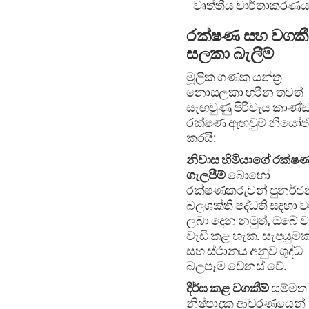
වෘත්තීය වාර්තාකරණය
රක්ෂණ සහ වගකී
සලකා බැලීම්
මූලික ගණක යන්ත්‍ර
නොසලකා හරින තවත්
සැඟවුණු පිරිවැය කාණ්
රක්ෂණ ඇඟවුම් නියෝ
කරයි:
නිවාස හිමියාගේ රක්ෂ
ගැලපීම්
බොහෝ
රක්ෂණකරුවන් පුනර්ජ
බලශක්ති පද්ධති සඳහා ව
ලබා දෙන නමුත්, ඔබේ ව
වැඩි කළ හැක. සැපයුම්
සහ ස්ථානය අනුව ශුද්ධ
බලපෑම වෙනස් වේ.
දීර්ඝ කළ වගකීම්
සම්මත
නිෂ්පාදක ආවරණයෙන්