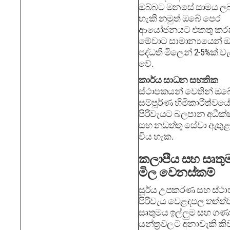
ඔබ්බට මනසේ සාමය ලබා
හැකි නමුත් ඔබේ පෙර
ආයෝජනයට එකතු කරන
මේවාට සාමාන්‍යයෙන් 
පද්ධති මිලෙන් 2-5%ක් ව
වේ.
කාර්ය සාධන සහතික
ස්ථාපකයන් වෙතින් ඔබ
සම්පූර්ණ හිමිකාරිත්වය
පිරිවැයට බලපාන අධීක
සහ නඩත්තු සේවා ඇතුළ
විය හැක.
කලාපීය සහ සෘතු
මිල වෙනස්කම්
සූර්ය උපකරණ සහ ස්ථ
පිරිවැය වෙළඳපල තත්ත්
සෘතුමය ඉල්ලුම සහ ග
යන්ත්‍රවලට අනාවැකි කි