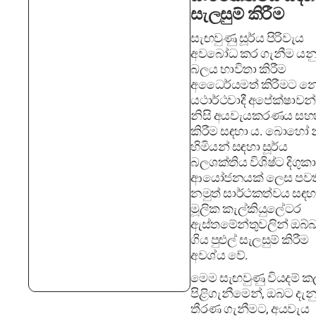
සැලසුම් කිරීම
සැඟවුණු සූර්ය පිරිවැය
අවබෝධ කර ගැනීම යනු 
බලය භාවිතා කිරීම
අධෛර්යමත් කිරීමට 
යථාර්ථවාදී අපේක්ෂාවන
නිසි අයවැයකරණය සහ
කිරීම සඳහා ය. බොහෝ 
හිමියන් සඳහා සූර්ය
බලශක්තිය විශිෂ්ට දිගුක
ආයෝජනයක් ලෙස පවත
නමුත් සාර්ථකත්වය සඳහ
මූලික කැල්කියුලේටර
ඇස්තමේන්තුවලින් ඔබ්
ගිය පුළුල් සැලසුම් කිරීම
අවශ්ය වේ.
මෙම සැඟවුණු වියදම් කල
පිළිගැනීමෙන්, ඔබට දැන
තීරණ ගැනීමට, අයවැය