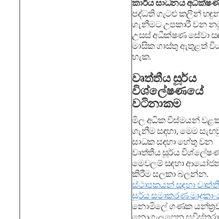
කාර්ය සාධනය අධීක්ෂ
පද්ධති ගැටළු කලින් හඳු
ගැනීමට උපකාරී වන නම
උසස් අධීක්ෂණ සේවා ස
මාසික ගාස්තු ඇතුළත් වි
හැක.
වෘත්තීය සූර්ය
විශ්ලේෂණයේ
වටිනාකම
මිල අධික විස්මයන් වළක
ගැනීම සඳහා, මෙම සැඟව
සාධක සඳහා හේතු වන
වෘත්තීය සූර්ය විශ්ලේෂ
මෙවලම් සඳහා ආයෝජ
කිරීම සලකා බලන්න.
ස්ථාපකයන් සඳහා වෘත්ත
සූර්ය සමාකරණ මෘදුකාං
නොමිලේ ගණක යන්ත්‍
නොගැලපෙන සවිස්තරා