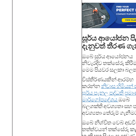
සූර්ය ආයෝජන පි
දැනුවත් තීරණ ගැ
ඔබේ සූර්ය ආයෝජනය
නිවැරදිව තක්සේරු කිරී
මෙම පියවර සලකා බලන
විස්තීර්ණයකින් ආරම්භ
කරන්න
නිවාස හිමියන්
සූර්ය පැනල පද්ධති ප්‍රම
මාර්ගෝපදේශය
ඔබේ
බලශක්ති අවශ්‍යතා සහ ප
අවශ්‍යතා තේරුම් ගැනීම
ඔබේ නිශ්චිත වෙබ් අඩවි
තත්ත්වයන් තක්සේරු ක
හැකි සහ සියලු සැඟවුණු