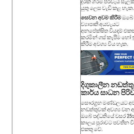
දුරක් ශ්රම පිරිවැය සැල
යුතු ලෙස වැඩි කළ හැක.
සෙවන අවම කිරීම
ඔබේ
ව්‍යාපෘති අයවැයට
අනපේක්ෂිත වියදම් එකත
කරමින් ගස් කැපීම හෝ 
කිරීම අවශ්‍ය විය හැක.
දිගුකාලීන නඩත්ත
කාර්ය සාධන පිරි
සෞරග්‍රහ මණ්ඩලයට අ
නඩත්තුවක් අවශ්‍ය වන 
ඔබේ පද්ධතියේ වසර 25
කාලය පුරාවට පවතින වි
එකතු වේ.