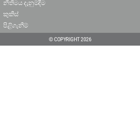
නීතිමය දැනුම්දීම
කුකීස්
පිළිගැනීම්
© COPYRIGHT 2026