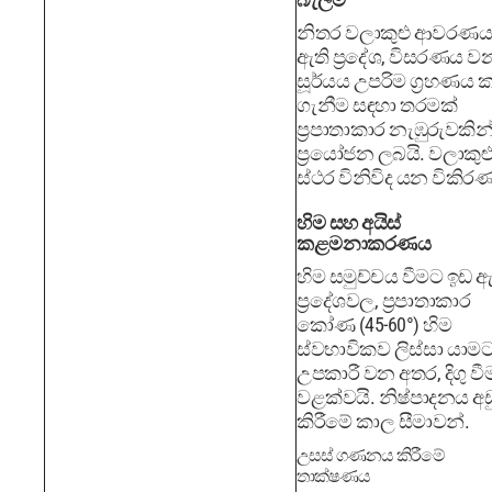
නිතර වලාකුළු ආවරණය
ඇති ප්‍රදේශ, විසරණය ව
සූර්යය උපරිම ග්‍රහණය 
ගැනීම සඳහා තරමක්
ප්‍රපාතාකාර නැඹුරුවකින
ප්‍රයෝජන ලබයි. වලාකුළ
ස්ථර විනිවිද යන විකිරණ
හිම සහ අයිස්
කළමනාකරණය
හිම සමුච්චය වීමට ඉඩ ඇ
ප්‍රදේශවල, ප්‍රපාතාකාර
කෝණ (45-60°) හිම
ස්වභාවිකව ලිස්සා යාම
උපකාරී වන අතර, දිගු වී
වළක්වයි. නිෂ්පාදනය අඩ
කිරීමේ කාල සීමාවන්.
උසස් ගණනය කිරීමේ
තාක්ෂණය