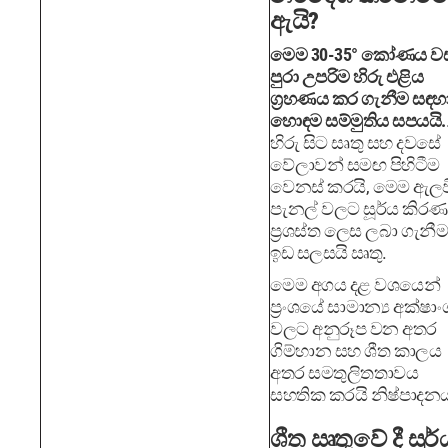
ඇයි?
මෙම 30-35° කෝණය ව
පුරා උපරිම හිරු එළිය
ග්‍රහණය කර ගැනීම සඳහ
හොඳම සම්මුතිය සපයයි.
හිරු සිට සෘතු සහ දවසේ
වේලාවන් සමඟ පිහිටීම
වෙනස් කරයි, මෙම ඇල
පැනල් වලට සූර්ය කිරණ
ප්‍රශස්ත ලෙස ලබා ගැනී
ඉඩ සලසයි ඍතු.
මෙම අගය දළ වශයෙන්
ප්‍රංශයේ සාමාන්‍ය අක්ෂාං
වලට අනුරූප වන අතර
ගිම්හාන සහ ශීත කාලය
අතර සමතුලිතතාවය
සහතික කරයි නිෂ්පාදන
ශීත ඍතුවේ දී සූර්