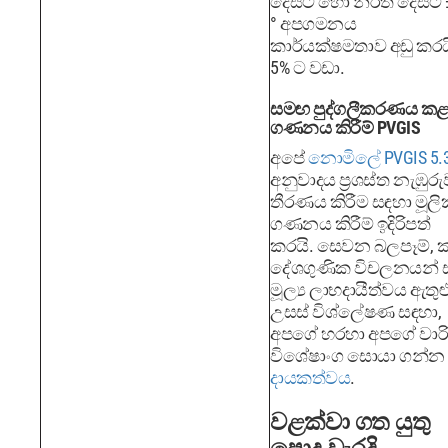
දෙසට හෝ නිරිත දෙසට ±
° අපගමනය
කාර්යක්ෂමතාව අඩු කරය
5% ට වඩා.
සමඟ පුද්ගලීකරණය ක
ගණනය කිරීම් PVGIS
අපේ
නොමිලේ PVGIS 5.
අනුවාදය ප්‍රශස්ත නැඹුරු
තීරණය කිරීම සඳහා මූලි
ගණනය කිරීම් ඉදිරිපත්
කරයි. සෙවන බලපෑම්, ක්ෂු
දේශගුණික විචලනයන් 
මූල්‍ය ලාභදායීත්වය ඇතුළ
උසස් විශ්ලේෂණ සඳහා,
අපගේ හරහා අපගේ වාර
විශේෂාංග සොයා ගන්න
දායකත්වය
.
වළක්වා ගත යුතු