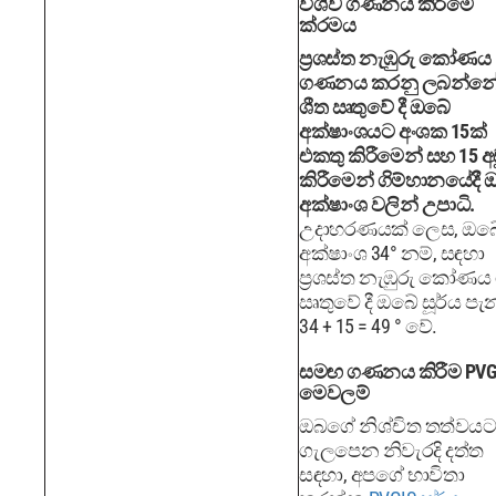
විශ්ව ගණනය කිරීමේ
ක්රමය
ප්‍රශස්ත නැඹුරු කෝණය
ගණනය කරනු ලබන්න
ශීත ඍතුවේ දී ඔබේ
අක්ෂාංශයට අංශක 15ක්
එකතු කිරීමෙන් සහ 15 අ
කිරීමෙන් ගිම්හානයේදී
අක්ෂාංශ වලින් උපාධි.
උදාහරණයක් ලෙස, ඔබ
අක්ෂාංශ 34° නම්, සඳහා
ප්‍රශස්ත නැඹුරු කෝණය 
ඍතුවේ දී ඔබේ සූර්ය ප
34 + 15 = 49 ° වේ.
සමඟ ගණනය කිරීම PVG
මෙවලම්
ඔබගේ නිශ්චිත තත්වයට
ගැලපෙන නිවැරදි දත්ත
සඳහා, අපගේ භාවිතා