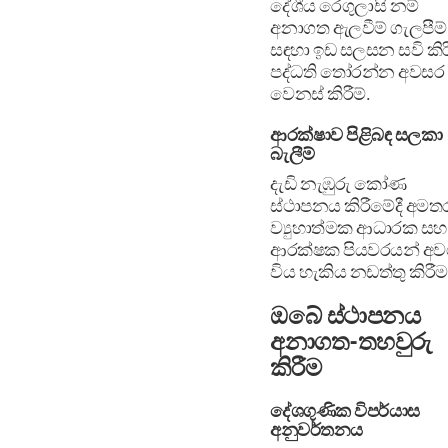
දේශීය රෙගුලාසි නම්
අනාගත ඇලවීම් ගැලපීම්
සඳහා ඉඩ සලසන සවි කිර
පද්ධති තෝරන්න අවසර
වෙනස් කිරීම්.
ආරක්ෂාව පිළිබඳ සලකා
බැලීම්
දැඩි නැඹුරු කෝණ
ස්ථාපනය කිරීමේදී අමත
ව්‍යුහාත්මක ආධාරක සහ
ආරක්ෂක පියවරයන් අවශ
විය හැකිය නඩත්තු කිරීම
ඔබේ ස්ථාපනය
අනාගත-තහවුරු
කිරීම
දේශගුණික විපර්යාස
අනුවර්තනය