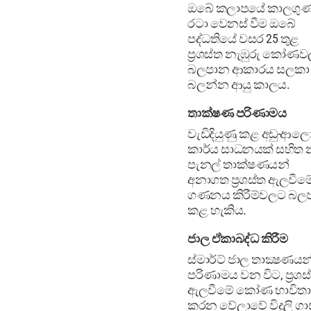
ඔබේ කලාපයේ කාලගු
රටා වෙනස් වීම ඔබේ
පද්ධතියේ වසර 25 තුළ
ප්‍රශස්ත නැඹුරු කෝණ
බලපාන ආකාරය සලකා
බලන්න ආයු කාලය.
තාක්ෂණ පරිණාමය
වැඩිදියුණු කළ අඩු-ආ
කාර්ය සාධනයක් සහිත
පැනල් තාක්ෂණයන්
අනාගත ප්‍රශස්ත ඇලවීම
ගණනය කිරීම්වලට බලප
කළ හැකිය.
ජාල ඒකාබද්ධ කිරීම
ස්මාර්ට් ජාල තාක්‍ෂණයන
පරිණාමය වන විට, ප්‍රශස
ඇලවීමේ කෝණ භාවිතා
කරන වේලාවේ විදුලි ගාස