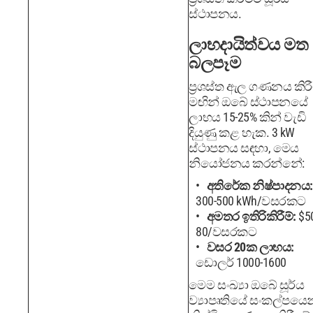
ස්ථාපනය.
ලාභදායිත්වය මත
බලපෑම
ප්‍රශස්ත ඇල ගණනය කිර
මඟින් ඔබේ ස්ථාපනයේ
ලාභය 15-25% කින් වැඩි
දියුණු කළ හැක. 3 kW
ස්ථාපනය සඳහා, මෙය
නියෝජනය කරන්නේ:
අතිරේක නිෂ්පාදනය:
300-500 kWh/වසරකට
අමතර ඉතිරිකිරීම්:
$50
80/වසරකට
වසර 20ක ලාභය:
ඩොලර් 1000-1600
මෙම සංඛ්‍යා ඔබේ සූර්ය
ව්‍යාපෘතියේ සංකල්පයෙන