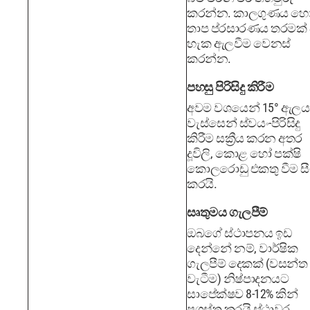
කරන්න. කාලගුණය හ
තාප ප්රසාරණය තරමක් 
හැක ඇලවීම වෙනස්
කරන්න.
පහසු පිරිසිදු කිරීම
අවම වශයෙන් 15° ඇලය
වැස්සෙන් ස්වයං-පිරිසිදු
කිරීම සක්‍රීය කරන අතර
දූවිලි, කොළ හෝ පක්ෂි
කොලරොඩු එකතු වීම සී
කරයි.
සෘතුමය ගැලපීම්
ඔබගේ ස්ථාපනය ඉඩ
දෙන්නේ නම්, වාර්ෂික
ගැලපීම් දෙකක් (වසන්ත
වැටීම) නිෂ්පාදනයට
සාපේක්ෂව 8-12% කින්
ප්‍රශස්ත කරයි ස්ථාවර