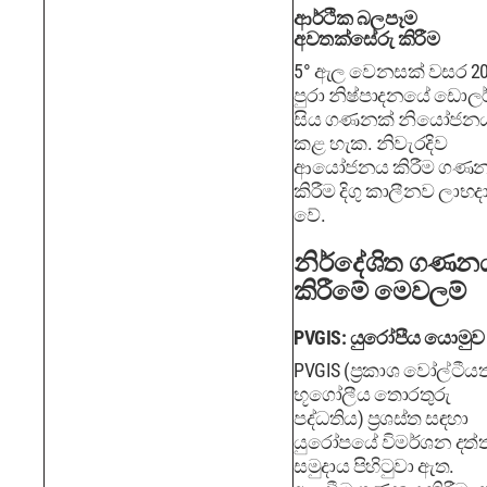
ආර්ථික බලපෑම
අවතක්සේරු කිරීම
5° ඇල වෙනසක් වසර 20
පුරා නිෂ්පාදනයේ ඩොලර
සිය ගණනක් නියෝජන
කළ හැක. නිවැරදිව
ආයෝජනය කිරීම ගණ
කිරීම දිගු කාලීනව ලාභදා
වේ.
නිර්දේශිත ගණන
කිරීමේ මෙවලම්
PVGIS: යුරෝපීය යොමුව
PVGIS (ප්‍රකාශ වෝල්ටීය
භූගෝලීය තොරතුරු
පද්ධතිය) ප්‍රශස්ත සඳහා
යුරෝපයේ විමර්ශන දත්
සමුදාය පිහිටුවා ඇත.