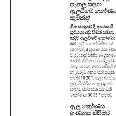
පැනල සඳහා
ඇලවීමේ කෝණ
කුමක්ද?
ශීත ඍතුවේ දී, අහසෙහි
සූර්යයා අඩු වීමත් සමඟ,
කදිම ඇලවීමේ කෝණය 6
වේ.
සූර්යයා ක්ෂිතිජයේ
පහළින්, a ප්‍රපාත කෝණ
වැඩි සෘජු විකිරණ ග්‍රහ
කරයි. ගිම්හානයේදී, සූර්
ඉහළම වන අතර පරිපූර
නැඹුරුව අතර පරාසයක
පවතී 10-20 °. ඵලදායී ව
පුරා විශ්වීය නැඹුරුවක්
සඳහා, ප්රශස්ත සම්මුති
කෝණය 30-35 ° පවතී.
ඇල කෝණය
ගණනය කිරීමට