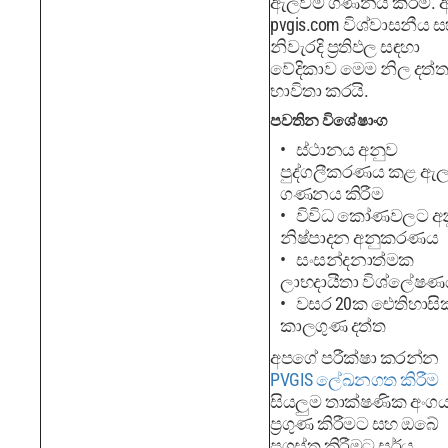
ඇලවීම ගණනය කිරීම. 
pvgis.com විශ්වාසනීය 
නිවැරදි ප්‍රතිඵල සඳහා
වේදිකාව මෙම නිල දත්ත
භාවිතා කරයි.
පවතින විශේෂාංග
ස්ථානය අනුව
පුද්ගලීකරණය කළ ඇ
ගණනය කිරීම
විවිධ කෝණවලට අ
නිෂ්පාදන අනුකරණය
සංසන්දනාත්මක
ලාභදායීතා විශ්ලේෂණ
වසර 20ක ඓතිහාසි
කාලගුණ දත්ත
අපගේ පරීක්ෂා කරන්න
PVGIS ලේඛනගත කිරීම
සියලුම තාක්ෂණික අංග
ප්‍රගුණ කිරීමට සහ ඔබේ
ප්‍රශස්ත කිරීමට සූර්ය