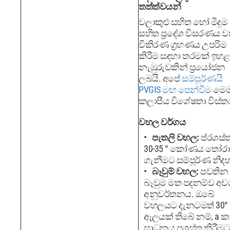
තත්ත්වයන්
වලාකුළු සහිත හෝ මීදුම
සහිත ප්‍රදේශ විසරණය 
විකිරණ ග්‍රහණය උපරිම
කිරීම සඳහා තරමක් ඉහළ
නැඹුරුවකින් ප්‍රයෝජන
ලබයි. අපේ
සම්පූර්ණයි
PVGIS මඟ පෙන්වීම
මෙ
කලාපීය විශේෂතා විස්ත
වහල වර්ගය
පැතලි වහල:
ප්රශස්
30-35 ° කෝණය තෝරා
ගැනීමට සම්පූර්ණ නිද
බෑවුම් වහල:
පවතින
බෑවුම මත පදනම්ව අව
අනුවර්තනය. ඔබේ
වහලයට දැනටමත් 30°
ඇලයක් තිබේ නම්, a ක
සාධනය ප්‍රශස්ත කිරීමට