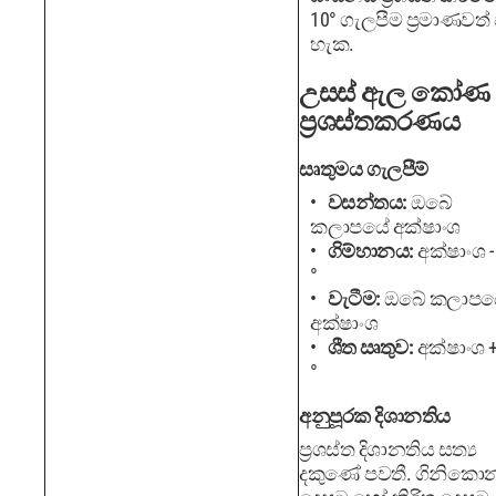
10° ගැලපීම ප්‍රමාණවත් 
හැක.
උසස් ඇල කෝණ
ප්‍රශස්තකරණය
සෘතුමය ගැලපීම්
වසන්තය:
ඔබේ
කලාපයේ අක්ෂාංශ
ගිම්හානය:
අක්ෂාංශ -
°
වැටීම:
ඔබේ කලාපය
අක්ෂාංශ
ශීත ඍතුව:
අක්ෂාංශ +
°
අනුපූරක දිශානතිය
ප්‍රශස්ත දිශානතිය සත්‍ය
දකුණේ පවතී. ගිනිකො