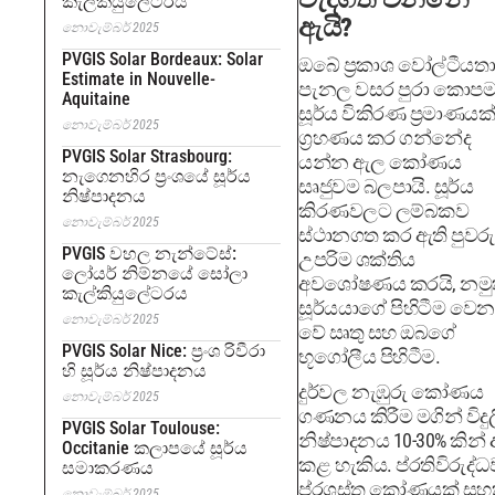
කැල්කියුලේටරය
ඇයි?
නොවැම්බර් 2025
PVGIS Solar Bordeaux: Solar
ඔබේ ප්‍රකාශ වෝල්ටීයතා
Estimate in Nouvelle-
පැනල වසර පුරා කොප
Aquitaine
සූර්ය විකිරණ ප්‍රමාණයක්
නොවැම්බර් 2025
ග්‍රහණය කර ගන්නේද
PVGIS Solar Strasbourg:
යන්න ඇල කෝණය
නැගෙනහිර ප්‍රංශයේ සූර්ය
සෘජුවම බලපායි. සූර්ය
නිෂ්පාදනය
කිරණවලට ලම්බකව
නොවැම්බර් 2025
ස්ථානගත කර ඇති පුවරු
PVGIS වහල නැන්ටේස්:
උපරිම ශක්තිය
ලෝයර් නිම්නයේ සෝලා
අවශෝෂණය කරයි, නමු
කැල්කියුලේටරය
සූර්යයාගේ පිහිටීම වෙන
නොවැම්බර් 2025
වේ ඍතු සහ ඔබගේ
PVGIS Solar Nice: ප්‍රංශ රිවීරා
භූගෝලීය පිහිටීම.
හි සූර්ය නිෂ්පාදනය
දුර්වල නැඹුරු කෝණය
නොවැම්බර් 2025
ගණනය කිරීම මගින් විදුල
PVGIS Solar Toulouse:
නිෂ්පාදනය 10-30% කින් 
Occitanie කලාපයේ සූර්ය
කළ හැකිය. ප්රතිවිරුද්ධ
සමාකරණය
ප්රශස්ත කෝණයක් සහ
නොවැම්බර් 2025