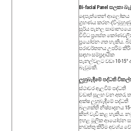
Bi-facial Panel සලකා බැල
දෙපැත්තෙන් ආලෝකය
ග්‍රහණය කරන ද්වි-මුහුණු
සූර්ය පැනල සාමාන්‍යයෙ
විවිධ ප්‍රශස්ත කෝණවලි
ප්‍රයෝජන ගත හැකිය. බිම
පරාවර්තනය උපරිම කිර
සඳහා සම්ප්‍රදායික
පැනල්වලට වඩා 10-15° අ
බෑවුමකි.
ලුහුබැඳීමේ පද්ධති විකල්
ස්ථාවර ඇලවීම් පද්ධති
වඩාත් සුලභ වන අතර, ත
අක්ෂ ලුහුබැඳීමේ පද්ධති
බලශක්ති නිෂ්පාදනය 15
කින් වැඩි කළ හැකිය. නම
ඉහළ මූලික ආයෝජන 
නඩත්තු කිරීම අවශ්ය වේ