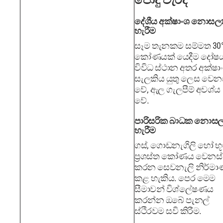
පොදු වැරදි
දේශීය අක්ෂාංශ නොසල
හැරීම
සෑම තැනකම සම්මත 30
කෝණයක් යෙදීම දෝෂය
විවිධ ස්ථාන අතර අක්ෂා
සැලකිය යුතු ලෙස වෙන
වේ, ඇල ගැලපීම් අවශ්ය
වේ.
පාරිසරික බාධක නොස
හැරීම
ගස්, ගොඩනැගිලි හෝ භූ
ප්‍රශස්ත කෝණය වෙනස්
කරන සෙවනැලි නිර්ම
කළ හැකිය. පෙර මෙම
සීමාවන් විශ්ලේෂණය
කරන්න ඔබේ පැනල්
ස්ථිරවම සවි කිරීම.