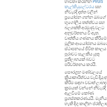
භාවිතා කරන්න
PVGIS
කැල්කියුලේටරය
සහ
නිවැරදි දත්ත වලින්
ප්‍රයෝජන ගන්න ඔබගේ
භූගෝලීය තත්ත්වය සහ
බලශක්ති අරමුණු වලට
අනුවර්තනය වී ඇත.
වෘත්තීය ගණනය කිරීමේ
මූලික ආයෝජනය ඔබග
ස්ථාපනයේ ජීවිත කාලය
පුරාවට සැලකිය යුතු
ප්‍රතිලාභයක් බවට
පරිවර්තනය කරයි.
සෞරග්‍රහ මණ්ඩලයේ
ක්‍රියාකාරිත්වය වැඩි දියුණ
කිරීම සඳහා වඩාත් ලාභදා
ක්‍රමයක් වන්නේ නිවැරදි
ඇලවීමේ කෝණ
ප්‍රශස්තකරණයයි. මැනිය
හැකි දිගු කාලීන ප්රතිලා