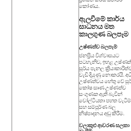
කෝණය.
ඇලවීමේ කාර්ය
සාධනය මත
කාලගුණ බලපෑම
උෂ්ණත්ව බලපෑම්
ජනප්‍රිය විශ්වාසයට
පටහැනිව, ඉහළ උෂ්ණත
සූර්ය පැනල ක්‍රියාකාරිත
වැඩි දියුණු නොකරයි. අ
උෂ්ණත්වය හේතු වේ සූර
කෝෂ සෘණ උෂ්ණත්ව
සංගුණක ඇති බැවින්
වෝල්ටීයතා පහත වැටීම්
සහ සම්පූර්ණ බල
නිෂ්පාදනය අඩු කිරීම.
වලාකුළු ආවරණ සලකා
බැලීම්