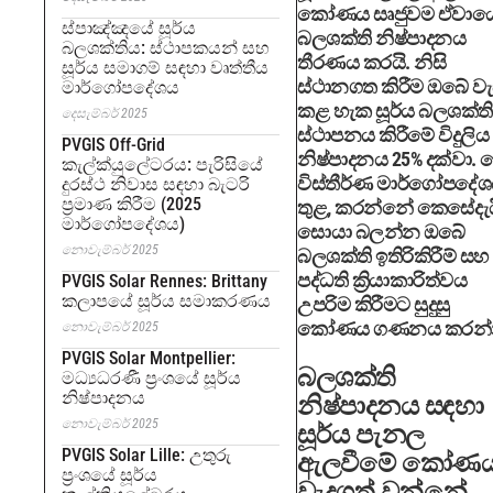
කෝණය සෘජුවම ඒවාය
ස්පාඤ්ඤයේ සූර්ය
බලශක්ති නිෂ්පාදනය
බලශක්තිය: ස්ථාපකයන් සහ
තීරණය කරයි. නිසි
සූර්ය සමාගම් සඳහා වෘත්තීය
ස්ථානගත කිරීම ඔබේ වැ
මාර්ගෝපදේශය
කළ හැක සූර්ය බලශක්ත
දෙසැම්බර් 2025
ස්ථාපනය කිරීමේ විදුලිය
PVGIS Off-Grid
නිෂ්පාදනය 25% දක්වා. 
කැල්ක්යුලේටරය: පැරිසියේ
විස්තීර්ණ මාර්ගෝපදේ
දුරස්ථ නිවාස සඳහා බැටරි
ප්‍රමාණ කිරීම (2025
තුළ, කරන්නේ කෙසේදැය
මාර්ගෝපදේශය)
සොයා බලන්න ඔබේ
නොවැම්බර් 2025
බලශක්ති ඉතිරිකිරීම් සහ
පද්ධති ක්‍රියාකාරිත්වය
PVGIS Solar Rennes: Brittany
කලාපයේ සූර්ය සමාකරණය
උපරිම කිරීමට සුදුසු
කෝණය ගණනය කරන්
නොවැම්බර් 2025
PVGIS Solar Montpellier:
බලශක්ති
මධ්‍යධරණී ප්‍රංශයේ සූර්ය
නිෂ්පාදනය
නිෂ්පාදනය සඳහා
නොවැම්බර් 2025
සූර්ය පැනල
PVGIS Solar Lille: උතුරු
ඇලවීමේ කෝණ
ප්‍රංශයේ සූර්ය
වැදගත් වන්නේ