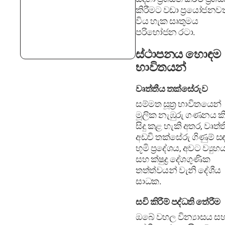
කිරීමට වඩා ප්‍රයෝජනවත
විය හැක සෘතුමය
පරිභෝජන රටා.
ස්ථාපනය හොඳම
භාවිතයන්
වෘත්තීය තක්සේරුව
සම්මත සූත්‍ර භාවිතයෙන්
මූලික නැඹුරු ගණනය කිර
සිදු කළ හැකි අතර, වෘත්
අඩවි තක්සේරු ගිණුම් ස
භූමි ප්‍රදේශය, අවට ව්‍යුහ
සහ ක්ෂුද්‍ර දේශගුණික
තත්ත්වයන් වැනි දේශීය
සාධක.
සවි කිරීම් පද්ධති තේරීම
ඔබේ වහල වින්‍යාසය ස