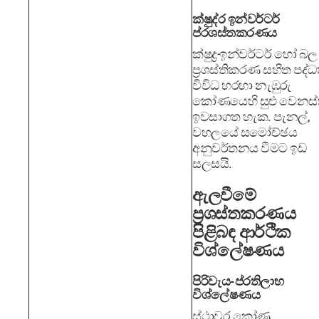
ක්ෂුද්ර ඉන්වර්ටර්
ප්රශස්තකරණය
ක්ෂුද්‍ර-ඉන්වර්ටර් හෝ බල
ප්‍රශස්තිකරණ සහිත පද්ධ
විවිධ හරහා නැඹුරු
කෝණයෙහි සුළු වෙනස්
ඉවසාගත හැක. පැනල්,
වහලයේ සමෝච්ඡය
අනුවර්තනය වීමට ඉඩ
සලසයි.
ඇලවීමේ
ප්‍රශස්තකරණය
පිළිබඳ ආර්ථික
විශ්ලේෂණය
පිරිවැය-ප්රතිලාභ
විශ්ලේෂණය
ස්ථාවර කෝණ