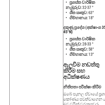
ප්‍රශස්ත වාර්ෂික
නැඹුරුව:
32-37 °
ශීත ඍතුව:
63°
ගිම්හානය:
18°
දකුණු ප්‍රදේශ (අක්ෂාංශ 3
45°N)
ප්‍රශස්ත වාර්ෂික
නැඹුරුව:
28-33 °
ශීත ඍතුව:
58°
ගිම්හානය:
13°
ඇලවීම නඩත්තු
කිරීම සහ
අධීක්ෂණය
නිතිපතා පරීක්ෂා කිරීම
ඔබේ පැනල ඒවායේ ප්‍රශ
කෝණය පවත්වාගෙන 
බව වරින් වර තහවුරු