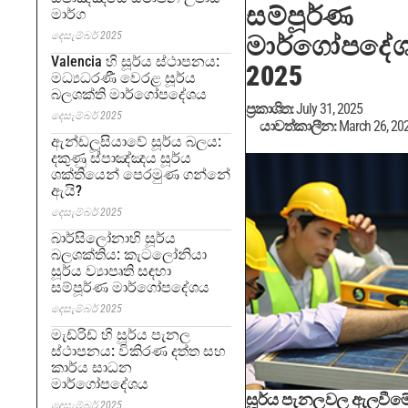
සම්පූර්ණ
මාර්ග
දෙසැම්බර් 2025
මාර්ගෝපදේ
Valencia හි සූර්ය ස්ථාපනය:
2025
මධ්‍යධරණී වෙරළ සූර්ය
බලශක්ති මාර්ගෝපදේශය
ප්‍රකාශිත:
July 31, 2025
දෙසැම්බර් 2025
යාවත්කාලීන:
March 26, 20
ඇන්ඩලූසියාවේ සූර්ය බලය:
දකුණු ස්පාඤ්ඤය සූර්ය
ශක්තියෙන් පෙරමුණ ගන්නේ
ඇයි?
දෙසැම්බර් 2025
බාර්සිලෝනාහි සූර්ය
බලශක්තිය: කැටලෝනියා
සූර්ය ව්‍යාපෘති සඳහා
සම්පූර්ණ මාර්ගෝපදේශය
දෙසැම්බර් 2025
මැඩ්රිඩ් හි සූර්ය පැනල
ස්ථාපනය: විකිරණ දත්ත සහ
කාර්ය සාධන
මාර්ගෝපදේශය
සූර්ය පැනලවල ඇලවීම
දෙසැම්බර් 2025