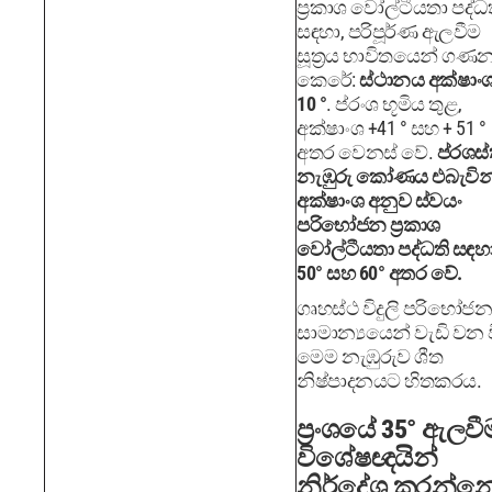
ප්‍රකාශ වෝල්ටීයතා පද්ධ
සඳහා, පරිපූර්ණ ඇලවීම
සූත්‍රය භාවිතයෙන් ගණ
කෙරේ:
ස්ථානය අක්ෂාංශ
10 °
. ප්රංශ භූමිය තුළ,
අක්ෂාංශ +41 ° සහ + 51 °
අතර වෙනස් වේ.
ප්රශස
නැඹුරු කෝණය එබැවින
අක්ෂාංශ අනුව ස්වයං
පරිභෝජන ප්‍රකාශ
වෝල්ටීයතා පද්ධති සඳහ
50° සහ 60° අතර වේ.
ගෘහස්ථ විදුලි පරිභෝජ
සාමාන්‍යයෙන් වැඩි වන 
මෙම නැඹුරුව ශීත
නිෂ්පාදනයට හිතකරය.
ප්‍රංශයේ 35° ඇලවී
විශේෂඥයින්
නිර්දේශ කරන්න