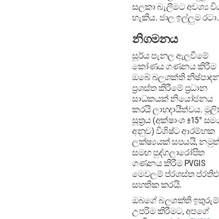
සලකා බැලීමට අවශ්‍ය වි
හැකිය. ජාල ඉල්ලුම රටා.
නිගමනය
සූර්ය පැනල ඇලවීමේ
කෝණය ගණනය කිරීම
ඔබේ බලශක්ති නිෂ්පාද
ප්‍රශස්ත කිරීමේ ප්‍රධාන
සාධකයක් නියෝජනය
කරයි ලාභදායීත්වය. මූල
සූත්‍රය (අක්ෂාංශ ±15° සම
අනුව) විශිෂ්ට ආරම්භක
ලක්ෂ්‍යයක් සපයයි, නමුත
සමඟ පුද්ගලාරෝපිත
ගණනය කිරීම PVGIS
මෙවලම් ප්රශස්ත ප්රති
සහතික කරයි.
ඔබගේ බලශක්ති ඉතුරුම්
උපරිම කිරීමට, අපගේ