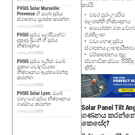
කරයි:
PVGIS Solar Marseille:
Provence හි ඔබේ සූර්ය
වසර පුරා උපරිම
ස්ථාපනය ප්‍රශස්ත කරන්න
බලශක්ති නිෂ්පාදනය
නොවැම්බර් 2025
ආයෝජන මත වේගව
ප්රතිලාභ
PVGIS සූර්ය ලෝරියන්ට්:
දකුණු බ්‍රිටනි හි සූර්ය
වඩා හොඳ සූර්ය
නිෂ්පාදනය
ස්ථාපනය ලාභදායීතා
නොවැම්බර් 2025
වර්ෂාපතනය තුළ
ස්වභාවික ස්වයං පිරිසිදු
PVGIS සූර්ය පැරිස්: ඔබේ
ප්‍රකාශ වෝල්ටීයතා
කිරීම
නිෂ්පාදනය ඇස්තමේන්තු
කරන්න
නොවැම්බර් 2025
PVGIS Solar Lyon: ඔබේ
වහලයේ සූර්ය නිෂ්පාදනය
ගණනය කරන්න
Solar Panel Tilt An
නොවැම්බර් 2025
ගණනය කරන්න
කෙසේද?