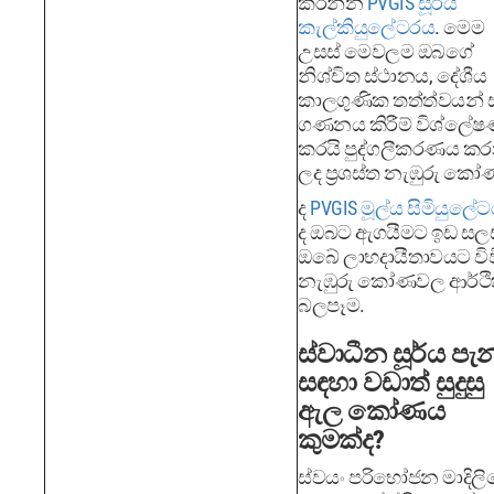
කරන්න
PVGIS සූර්ය
කැල්කියුලේටරය
. මෙම
උසස් මෙවලම ඔබගේ
නිශ්චිත ස්ථානය, දේශීය
කාලගුණික තත්ත්වයන්
ගණනය කිරීම් විශ්ලේ
කරයි පුද්ගලීකරණය ක
ලද ප්‍රශස්ත නැඹුරු කෝ
ද
PVGIS මූල්ය සිමියුලේ
ද ඔබට ඇගයීමට ඉඩ සල
ඔබේ ලාභදායීතාවයට වි
නැඹුරු කෝණවල ආර්ථ
බලපෑම.
ස්වාධීන සූර්ය ප
සඳහා වඩාත් සුදුසු
ඇල කෝණය
කුමක්ද?
ස්වයං පරිභෝජන මාදිලි