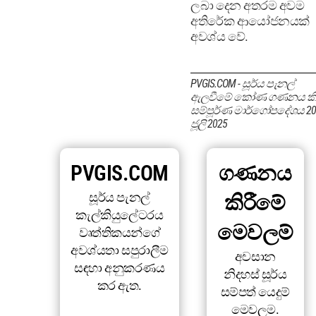
ලබා දෙන අතරම අවම
අතිරේක ආයෝජනයක්
අවශ්ය වේ.
PVGIS.COM - සූර්ය පැනල්
ඇලවීමේ කෝණ ගණනය කිර
සම්පූර්ණ මාර්ගෝපදේශය 20
ජූලි 2025
PVGIS.COM
ගණනය
සූර්ය පැනල්
කිරීමේ
කැල්කියුලේටරය
මෙවලම්
වෘත්තිකයන්ගේ
අවශ්යතා සපුරාලීම
අවසාන
සඳහා අනුකරණය
නිදහස් සූර්ය
කර ඇත.
සම්පත් යෙදුම්
මෙවලම.