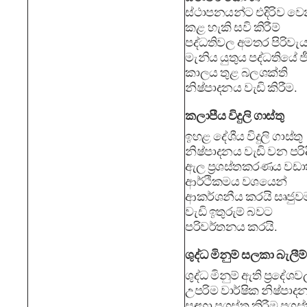
ස්ථාපනයන්ට එදිරිව වෙ
කළ හැකි සවි කිරීම්
පද්ධතිවල අමතර පිරිවැ
මැනිය යුතුය පද්ධතියේ ජ
කාලය තුළ බලශක්ති
නිෂ්පාදනය වැඩි කිරීම.
කලාපීය විදුලි ගාස්තු
ඉහළ දේශීය විදුලි ගාස්තු
නිෂ්පාදනය වැඩි වන පරිද
ඇල ප්‍රශස්තකරණය වඩා
ආර්ථිකමය වශයෙන්
ආකර්ශනීය කරයි සෘජුව
වැඩි ඉතුරුම් බවට
පරිවර්තනය කරයි.
ශුද්ධ මිනුම් සලකා බැලීම්
ශුද්ධ මිනුම් ඇති ප්‍රදේශව
උපරිම වාර්ෂික නිෂ්පාද
සඳහා ප්‍රශස්ත කිරීම ප්‍රශස