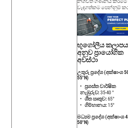
නිශ්චිත ගණනය කිරීමේ
වැදගත්කම පෙන්නුම් කර
භූගෝලීය කලාපය
අනුව ප්‍රායෝගික
අවස්ථා
උතුරු ප්‍රදේශ (අක්ෂාංශ 5
55°N)
ප්‍රශස්ත වාර්ෂික
නැඹුරුව:
35-40 °
ශීත ඍතුව:
65°
ගිම්හානය:
15°
මධ්‍යම ප්‍රදේශ (අක්ෂාංශ 4
50°N)