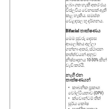
ලබා ගත හැකි අතර එය
විප්ලවීය වෙනසක් ඇති
කළ හැකිය. සමස්ත
වෙළඳපල භූ දර්ශනය.
Bifacial තාක්ෂණය
මෙම පුවරු දෙපස
ආලෝකය අල්ලා
ගන්නා අතර, ස්ථාපන
තත්ත්වයන් අනුව
නිෂ්පාදනය 10-30% කින්
වැඩි කරයි.
නැගී එන
තාක්ෂණයන්
කාබනික ප්‍රකාශ
වෝල්ටීයතාව (OPV)
ක්වොන්ටම් තිත්
සූර්ය කෝෂ
සාන්ද්‍රිත ප්‍රකාශ