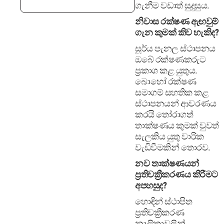
ගැනීම වඩාත් සුදුසුය.
නිවාස රක්ෂණ ඇඟවුම්
ගැන කුමක් කිව හැකිද?
සූර්ය පැනල ස්ථාපනය
ඔබේ රක්ෂණකරුට
ප්‍රකාශ කළ යුතුය.
බොහෝ රක්ෂණ
සමාගම් සහතික කළ
ස්ථාපනයන් ආවරණය
කරයි තෝරාගත්
තාක්ෂණය කුමක් වුවත්
සැලකිය යුතු වාරික
වැඩිවීමකින් තොරව.
නව තාක්ෂණයන්
ප්‍රතිචක්‍රීකරණය කිරීමට
අපහසුද?
හොඳින් ස්ථාපිත
ප්‍රතිචක්‍රීකරණ
නාලිකාවලින්