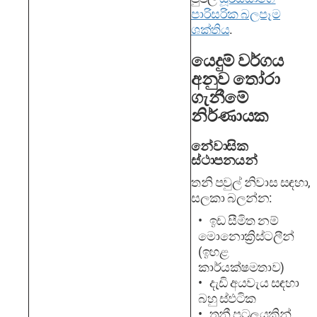
පාරිසරික බලපෑම
ශක්තිය
.
යෙදුම් වර්ගය
අනුව තෝරා
ගැනීමේ
නිර්ණායක
නේවාසික
ස්ථාපනයන්
තනි පවුල් නිවාස සඳහා,
සලකා බලන්න:
ඉඩ සීමිත නම්
මොනොක්‍රිස්ටලීන්
(ඉහළ
කාර්යක්ෂමතාව)
දැඩි අයවැය සඳහා
බහු ස්ඵටික
තුනී පටලයකින්