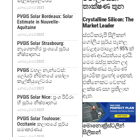
කැල්කියුලේටරය
තාක්ෂණ තුන
නොවැම්බර් 2025
PVGIS Solar Bordeaux: Solar
Crystalline Silicon: The
Estimate in Nouvelle-
Market Leader
Aquitaine
ස්ඵටිකරූපී සිලිකන්
නොවැම්බර් 2025
ගෝලීය සූර්ය පැනල
PVGIS Solar Strasbourg:
වෙළඳපොළෙන් 95% ක්
නැගෙනහිර ප්‍රංශයේ සූර්ය
නිෂ්පාදනය
පමණ ආධිපත්යය දරයි.
මෙම ඔප්පු කරන ලද
නොවැම්බර් 2025
තාක්ෂණය පැමිණේ
PVGIS වහල නැන්ටේස්:
ප්‍රාථමික ප්‍රභේද දෙකක්,
ලෝයර් නිම්නයේ සෝලා
කැල්කියුලේටරය
එකිනෙකට වෙනස්
ලක්ෂණ සහ ප්‍රතිලාභ
නොවැම්බර් 2025
ඇත.
PVGIS Solar Nice: ප්‍රංශ රිවීරා
හි සූර්ය නිෂ්පාදනය
නොවැම්බර් 2025
PVGIS Solar Toulouse:
Occitanie කලාපයේ සූර්ය
මොනොක්‍රිස්ටලීන්
සමාකරණය
සිලිකන්
නොවැම්බර් 2025