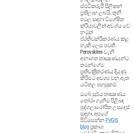
ස්ඵටිකරූපී සිලිකන්
ප්‍රතිලාභ ලබයි. තුනී
පටල සඳහා විශේෂිත
ක්රියාවලීන් අවශ්ය වේ
නමුත්
ප්රතිචක්රීකරණය කළ
හැකි ලෙස පවතී.
Perovskites වැනි
අනාගත තාක්‍ෂණයන්ට
තමන්ගේම
ප්‍රතිචක්‍රීකරණය දියුණු
කිරීමට අවශ්‍ය වනු ඇත
යටිතල පහසුකම්.
ඔබේ සූර්ය තාක්‍ෂණය
තෝරා ගැනීම පිළිබඳ
පුද්ගලාරෝපිත උපදෙස්
සඳහා, අපගේ
පිවිසෙන්න
PVGIS
blog
ප්‍රකාශ