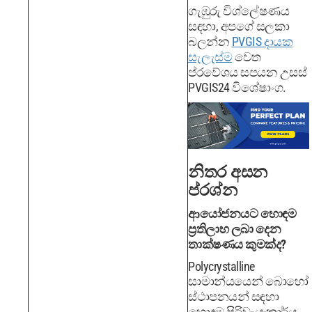
ගැඹුරු විශ්ලේෂණය
සඳහා, අපගේ සලකා
බලන්න
PVGIS දායක
සැලැස්ම
වෙත
ප්රවේශය සපයන උසස්
PVGIS24 විශේෂාංග.
නිතර අසන
ප්රශ්න
ආයෝජනයට හොඳම
ප්‍රතිලාභ ලබා දෙන
තාක්ෂණය කුමක්ද?
Polycrystalline
සාමාන්යයෙන් බොහෝ
ස්ථාපනයන් සඳහා
හොඳම පිරිවැය-කාර්ය