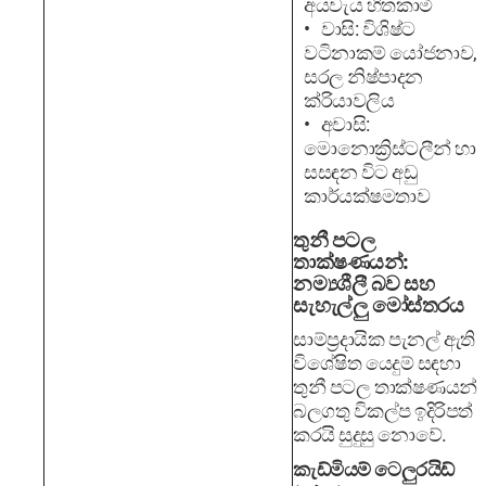
අයවැය හිතකාමී
වාසි: විශිෂ්ට
වටිනාකම් යෝජනාව,
සරල නිෂ්පාදන
ක්රියාවලිය
අවාසි:
මොනොක්‍රිස්ටලීන් හා
සසඳන විට අඩු
කාර්යක්ෂමතාව
තුනී පටල
තාක්ෂණයන්:
නම්‍යශීලී බව සහ
සැහැල්ලු මෝස්තරය
සාම්ප්‍රදායික පැනල් ඇති
විශේෂිත යෙදුම් සඳහා
තුනී පටල තාක්ෂණයන්
බලගතු විකල්ප ඉදිරිපත්
කරයි සුදුසු නොවේ.
කැඩ්මියම් ටෙලුරයිඩ්