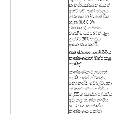
ක කාර්යක්ෂමතාවයක්
අහිමි වේ. තුනී පටලය
වේගයෙන් දිරාපත් විය
හැක (0.6-0.8%
වසරකට). සම්මත
වගකීම් වසර 25ක් තුළ
උපරිම 20% පාඩුව
ආවරණය කරයි.
එක් ස්ථාපනයකදී විවිධ
තාක්ෂණයන් මිශ්ර කළ
හැකිද?
තාක්ෂණික වශයෙන්
හැකි නමුත් නිර්දේශ
නොකරයි. වෝල්ටීයතා
වෙනස්කම් සහ විවිධ
හැසිරීම් සමස්ත පද්ධතිය
අඩු කළ හැකිය කාර්ය
සාධනය. සමජාතීය
තාක්ෂණය තෝරා