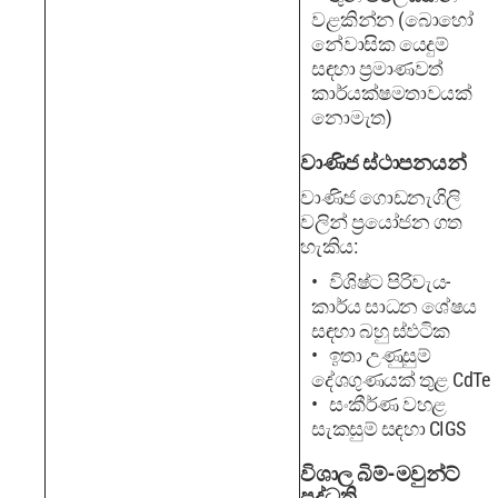
වළකින්න (බොහෝ
නේවාසික යෙදුම්
සඳහා ප්‍රමාණවත්
කාර්යක්ෂමතාවයක්
නොමැත)
වාණිජ ස්ථාපනයන්
වාණිජ ගොඩනැගිලි
වලින් ප්‍රයෝජන ගත
හැකිය:
විශිෂ්ට පිරිවැය-
කාර්ය සාධන ශේෂය
සඳහා බහු ස්ඵටික
ඉතා උණුසුම්
දේශගුණයක් තුළ CdTe
සංකීර්ණ වහළ
සැකසුම් සඳහා CIGS
විශාල බිම්-මවුන්ට්
පද්ධති