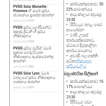
කාර්යක්ෂමතාව: 20-
PVGIS Solar Marseille:
22% සාමාන්යය
Provence හි ඔබේ සූර්ය
ආයු කාලය: අවුරුදු
ස්ථාපනය ප්‍රශස්ත කරන්න
25-30
නොවැම්බර් 2025
පිරිවැය: ඉහළ පෙර
PVGIS සූර්ය ලෝරියන්ට්:
ආයෝජන
දකුණු බ්‍රිටනි හි සූර්ය
වාසි: උසස්
නිෂ්පාදනය
කාර්යක්ෂමතාව,
නොවැම්බර් 2025
ස්ථාවර දිගුකාලීන
PVGIS සූර්ය පැරිස්: ඔබේ
කාර්ය සාධනය
ප්‍රකාශ වෝල්ටීයතා
අවාසි: බලශක්ති-
නිෂ්පාදනය ඇස්තමේන්තු
අධික
නිෂ්පාදන
කරන්න
ක්රියාවලිය
නොවැම්බර් 2025
PVGIS Solar Lyon: ඔබේ
බහු ස්ඵටික සිලිකන්
වහලයේ සූර්ය නිෂ්පාදනය
කාර්යක්ෂමතාව: 15-
ගණනය කරන්න
17% සාමාන්යය
නොවැම්බර් 2025
ආයු කාලය: අවුරුදු
25-30
පිරිවැය: වඩා