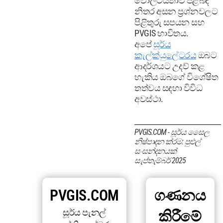
වෝල්ටීයතාව පිළිබඳ
නිතර අසන ප්‍රශ්නවලට
පිළිතුරු සපයන සහ
PVGIS භාවිතය.
අපේ
සූර්ය
කැල්ක්යුලේටරය
ඔබට
ආදර්ශයට උදව් කළ
හැකිය ඔබගේ විශේෂිත
තත්වය සඳහා විවිධ
අවස්ථා.
PVGIS.COM - සූර්ය සෛල
නිෂ්පාදන ක්රම: පුළුල්
සංසන්දනයක්
සැප්තැම්බර් 2025
PVGIS.COM
ගණනය
සූර්ය පැනල්
කිරීමේ