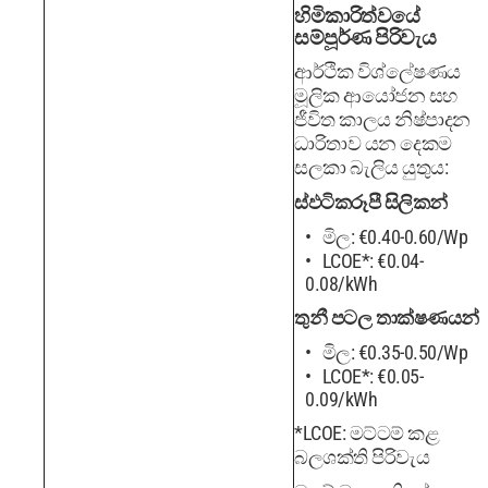
හිමිකාරිත්වයේ
සම්පූර්ණ පිරිවැය
ආර්ථික විශ්ලේෂණය
මූලික ආයෝජන සහ
ජීවිත කාලය නිෂ්පාදන
ධාරිතාව යන දෙකම
සලකා බැලිය යුතුය:
ස්ඵටිකරූපී සිලිකන්
මිල: €0.40-0.60/Wp
LCOE*: €0.04-
0.08/kWh
තුනී පටල තාක්ෂණයන්
මිල: €0.35-0.50/Wp
LCOE*: €0.05-
0.09/kWh
*LCOE: මට්ටම් කළ
බලශක්ති පිරිවැය