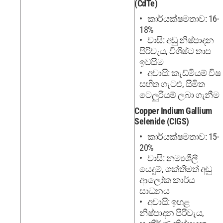
(CdTe)
කාර්යක්ෂමතාව: 16-
18%
වාසි: අඩු නිෂ්පාදන
පිරිවැය, විශිෂ්ට තාප
ඉවසීම
අවාසි: කැඩ්මියම් විෂ
සහිත ගැටළු, සීමිත
ටෙලුරියම් ලබා ගැනීම
Copper Indium Gallium
Selenide (CIGS)
කාර්යක්ෂමතාව: 15-
20%
වාසි: නම්‍යශීලී
යෙදුම්, ශක්තිමත් අඩු
ආලෝක කාර්ය
සාධනය
අවාසි: ඉහළ
නිෂ්පාදන පිරිවැය,