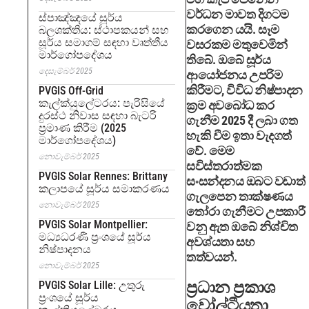
වර්ධන මාවත දිගටම
ස්පාඤ්ඤයේ සූර්ය
කරගෙන යයි. සෑම
බලශක්තිය: ස්ථාපකයන් සහ
සූර්ය සමාගම් සඳහා වෘත්තීය
වසරකම මතුවෙමින්
මාර්ගෝපදේශය
තිබේ. ඔබේ සූර්ය
දෙසැම්බර් 2025
ආයෝජනය උපරිම
කිරීමට, විවිධ නිෂ්පාදන
PVGIS Off-Grid
කැල්ක්යුලේටරය: පැරිසියේ
ක්‍රම අවබෝධ කර
දුරස්ථ නිවාස සඳහා බැටරි
ගැනීම 2025 දී ලබා ගත
ප්‍රමාණ කිරීම (2025
හැකි වීම ඉතා වැදගත්
මාර්ගෝපදේශය)
වේ. මෙම
නොවැම්බර් 2025
සවිස්තරාත්මක
PVGIS Solar Rennes: Brittany
සංසන්දනය ඔබට වඩාත්
කලාපයේ සූර්ය සමාකරණය
ගැලපෙන තාක්ෂණය
නොවැම්බර් 2025
තෝරා ගැනීමට උපකාරී
PVGIS Solar Montpellier:
වනු ඇත ඔබේ නිශ්චිත
මධ්‍යධරණී ප්‍රංශයේ සූර්ය
අවශ්යතා සහ
නිෂ්පාදනය
තත්වයන්.
නොවැම්බර් 2025
ප්‍රධාන ප්‍රකාශ
PVGIS Solar Lille: උතුරු
ප්‍රංශයේ සූර්ය
වෝල්ටීයතා