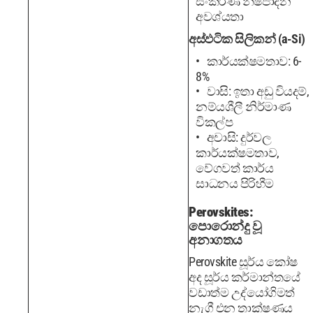
සංකීර්ණ නිෂ්පාදන
අවශ්යතා
අස්ඵටික සිලිකන් (a-Si)
කාර්යක්ෂමතාව: 6-
8%
වාසි: ඉතා අඩු වියදම්,
නම්යශීලී නිර්මාණ
විකල්ප
අවාසි: දුර්වල
කාර්යක්ෂමතාව,
වේගවත් කාර්ය
සාධනය පිරිහීම
Perovskites:
පොරොන්දු වූ
අනාගතය
Perovskite සූර්ය කෝෂ
අද සූර්ය කර්මාන්තයේ
වඩාත්ම උද්යෝගිමත්
නැගී එන තාක්ෂණය