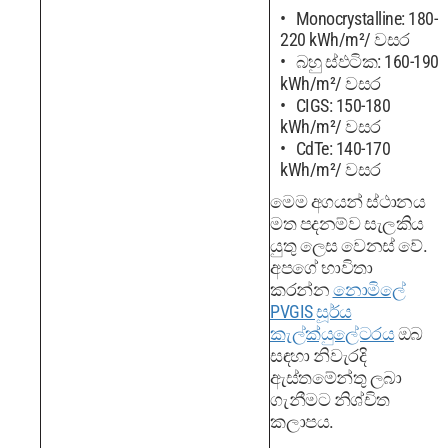
Monocrystalline: 180-
220 kWh/m²/ වසර
බහු ස්ඵටික: 160-190
kWh/m²/ වසර
CIGS: 150-180
kWh/m²/ වසර
CdTe: 140-170
kWh/m²/ වසර
මෙම අගයන් ස්ථානය
මත පදනම්ව සැලකිය
යුතු ලෙස වෙනස් වේ.
අපගේ භාවිතා
කරන්න
නොමිලේ
PVGIS සූර්ය
කැල්ක්යුලේටරය
ඔබ
සඳහා නිවැරදි
ඇස්තමේන්තු ලබා
ගැනීමට නිශ්චිත
කලාපය.