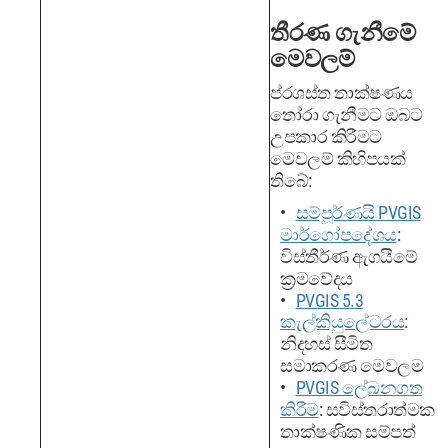
තීරණ ගැනීමේ
මෙවලම්
ප්රශස්ත තාක්ෂණය
තෝරා ගැනීමට ඔබට
උපකාර කිරීමට
මෙවලම් කිහිපයක්
තිබේ:
සම්පූර්ණයි PVGIS
මාර්ගෝපදේශය
:
විස්තීර්ණ ඇගයීමේ
ක්‍රමවේදය
PVGIS 5.3
කැල්කියුලේටරය
:
නිදහස් සීමිත
සමාකරණ මෙවලම
PVGIS ලේඛනගත
කිරීම
: සවිස්තරාත්මක
තාක්ෂණික සම්පත්