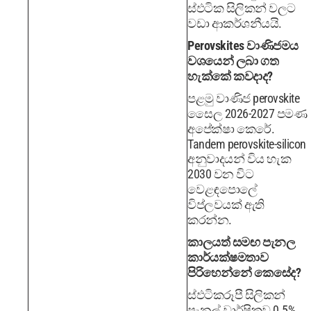
ස්ඵටික සිලිකන් වලට
වඩා ආකර්ශනීයයි.
Perovskites වාණිජමය
වශයෙන් ලබා ගත
හැක්කේ කවදාද?
පළමු වාණිජ perovskite
සෛල 2026-2027 පමණ
අපේක්ෂා කෙරේ.
Tandem perovskite-silicon
අනුවාදයන් විය හැක
2030 වන විට
වෙළඳපොලේ
විප්ලවයක් ඇති
කරන්න.
කාලයත් සමඟ පැනල
කාර්යක්ෂමතාව
පිරිහෙන්නේ කෙසේද?
ස්ඵටිකරූපී සිලිකන්
පැනල් වාර්ෂිකව 0.5%