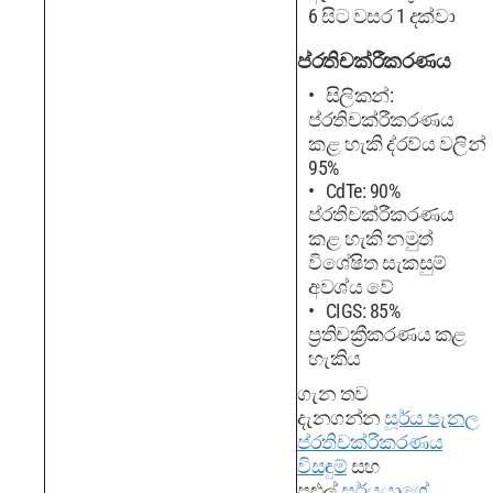
6 සිට වසර 1 දක්වා
ප්රතිචක්රීකරණය
සිලිකන්:
ප්රතිචක්රීකරණය
කළ හැකි ද්රව්ය වලින්
95%
CdTe: 90%
ප්රතිචක්රීකරණය
කළ හැකි නමුත්
විශේෂිත සැකසුම්
අවශ්ය වේ
CIGS: 85%
ප්‍රතිචක්‍රීකරණය කළ
හැකිය
ගැන තව
දැනගන්න
සූර්ය පැනල
ප්රතිචක්රීකරණය
විසඳුම්
සහ
පුළුල්
සූර්යයාගේ