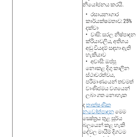
නියෝජනය කරයි.
රසායනාගාර
කාර්යක්ෂමතාව: 25%
දක්වා
වාසි: සරල නිෂ්පාදන
ක්රියාවලිය, අතිශය
අඩු වියදම් සඳහා ඇති
හැකියාව
අවාසි: ඔප්පු
නොකළ දිගු කාලීන
ස්ථාවරත්වය,
පරිමාණයෙන් තවමත්
වාණිජමය වශයෙන්
ලබා ගත නොහැක
ද
තාක්ෂණික
නවෝත්පාදන
මෙම
ක්‍ෂේත්‍රය තුළ සූර්ය
බලයෙන් කළ හැකි
දේවල මායිම් දිගටම