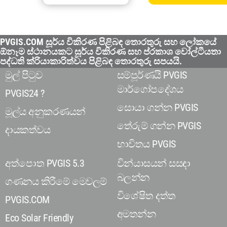
PVGIS.COM සූර්ය විකිරණ පිළිබඳ තොරතුරු සහ ලෝකයේ
ඕනෑම ස්ථානයකට සූර්ය විකිරණ සහ ප්රකාශ වෝල්ටීයතා
පද්ධති ක්රියාකාරිත්වය පිළිබඳ තොරතුරු සපයයි.
මුල් පිටුව
සම්පූර්ණයි PVGIS
මාර්ගෝපදේශය
PVGIS24 ?
සොයා ගන්න PVGIS
මූල්ය අනුකරණයන්
තේරුම් ගන්න PVGIS
දායකත්වය
භාවිතය PVGIS
අත්පොත PVGIS 5.3
වින්යාසයන් සසඳා
බලන්න
ගණනය කිරීමේ මෙවලම්
විශේෂිත දත්ත
PVGIS.COM
අමතන්න
Eco Solar Friendly