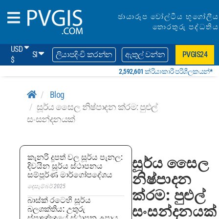
ඡායාරූප වෝල්ටීය භූගෝලීය
තොරතුරු පද්ධතිය
USD
SI
ලියාපදිංචි කරන්න
ඇතුල් වන්න
PVGIS24
$
2,592,601 ක්රියාකාරී පරිශීලකයන්*
Blog
සූර්ය සෛල නිෂ්පාදන ක්රම: පුළුල්
සංසන්දනයක්
කැනරි දූපත් වල සූර්ය පැනල:
සූර්ය සෛල
දිවයින සූර්ය ස්ථාපනය
සම්පූර්ණ මාර්ගෝපදේශය
නිෂ්පාදන
දෙසැම්බර් 2025
ක්රම: පුළුල්
බාස්ක් රටෙහි සූර්ය
සංසන්දනයක්
බලශක්තිය: උතුරු
ස්පාඤ්ඤයේ ස්ථාපන උපාය