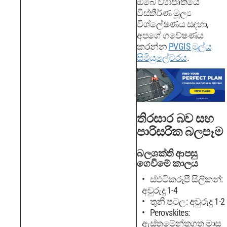
ඔබේ ව්‍යාපෘතියේ
විස්තීර්ණ මූල්‍ය
විශ්ලේෂණය සඳහා,
අපගේ ගවේෂණය
කරන්න
PVGIS මූල්ය
සිමියුලේටරය
.
තිරසාර බව සහ
පාරිසරික බලපෑම
බලශක්ති ආපසු
ගෙවීමේ කාලය
ස්ඵටිකරූපී සිලිකන්:
අවුරුදු 1-4
තුනී පටල: අවුරුදු 1-2
Perovskites:
ඇස්තමේන්තුගත මාස