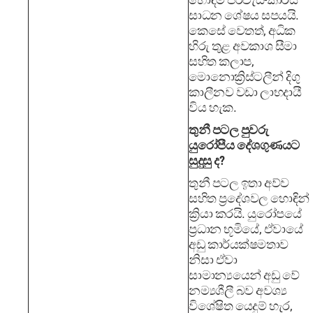
සාධන ශේෂය සපයයි.
කෙසේ වෙතත්, අධික
හිරු තුළ අවකාශ සීමා
සහිත කලාප,
මොනොක්‍රිස්ටලීන් දිගු
කාලීනව වඩා ලාභදායී
විය හැක.
තුනී පටල පුවරු
යුරෝපීය දේශගුණයට
සුදුසු ද?
තුනී පටල ඉතා අව්ව
සහිත ප්‍රදේශවල හොඳින්
ක්‍රියා කරයි. යුරෝපයේ
ප්‍රධාන භූමියේ, ඒවායේ
අඩු කාර්යක්ෂමතාව
නිසා ඒවා
සාමාන්‍යයෙන් අඩු වේ
නම්‍යශීලී බව අවශ්‍ය
විශේෂිත යෙදුම් හැර,