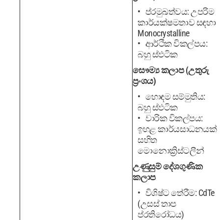
ප්රමුඛත්වය: උපරිම
කාර්යක්ෂමතාව සඳහා
Monocrystalline
ආර්ථික විකල්පය:
බහු ස්ඵටික
සෞම්‍ය කලාප (උතුරු
ප්‍රංශය)
හොඳම සම්මුතිය:
බහු ස්ඵටික
වාරික විකල්පය:
ඉහළ කාර්යසාධනයක්
සහිත
මොනොක්‍රිස්ටලීන්
උණුසුම් දේශගුණික
කලාප
විශිෂ්ට තේරීම: CdTe
(උසස් තාප
ප්රතිරෝධය)