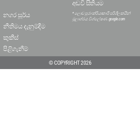
අඩවි සිතියම
* ලොව පුරා ක්රියාකාරී පරිශීලකයින්
නගර සූර්ය
මූලාශ්රය: විශ්ලේෂණ .google.com
නීතිමය දැනුම්දීම
කුකීස්
පිළිගැනීම්
© COPYRIGHT 2026