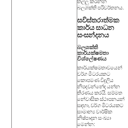
තල්ලු කරන්න
බලශක්ති පරිවර්තනය.
සවිස්තරාත්මක
කාර්ය සාධන
සංසන්දනය
බලශක්ති
කාර්යක්ෂමතා
විශ්ලේෂණය
කාර්යක්ෂමතාවයෙන්
වර්ග මීටරයකට
කොපමණ විදුලිය
නිපදවන්නේද යන්න
තීරණය කරයි. සම්මත
නේවාසික ස්ථාපනයන්
සඳහා, වර්ග මීටරයකට
සාමාන්‍ය වාර්ෂික
නිෂ්පාදන සංඛ්‍යා
මෙන්න: