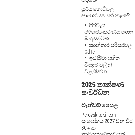
සූර්ය ගොවිපල
සාමාන්යයෙන් කැමති:
පිරිවැය
ප්රශස්තකරණය සඳහා
බහු ස්ඵටික
කාන්තාර පරිසරවල
CdTe
ඉඩ සීමා සහිත
විසඳුම් වලින්
වළකින්න
2025 තාක්ෂණ
සංවර්ධන
ටැන්ඩම් සෛල
Perovskite-silicon
සංයෝගය 2027 වන විට
30% ක
කාර්යක්ෂමතාවයක්