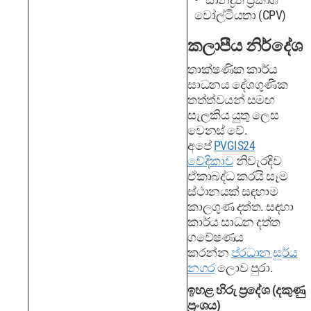
වෝල්ටීයතා (CPV)
කලාපීය නිර්දේශ
තාක්ෂණික කාර්ය
සාධනය දේශගුණික
තත්ත්වයන් සමඟ
සැලකිය යුතු ලෙස
වෙනස් වේ.
අපේ
PVGIS24
වේදිකාව
නිවැරදිව
ඒකාබද්ධ කරයි සෑම
ස්ථානයක් සඳහාම
කාලගුණ දත්ත. සඳහා
කාර්ය සාධන දත්ත
ගවේෂණය
කරන්න
ප්රධාන සූර්ය
නගර
ලොව පුරා.
ඉහළ හිරු ප්‍රදේශ (දකුණු
ප්‍රංශය)