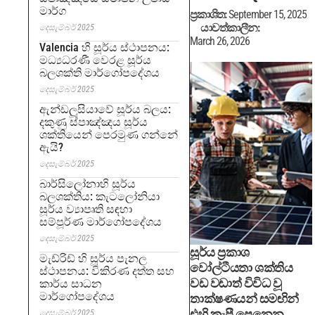
මාර්ග
ප්‍රකාශිත:
September 15, 2025
යාවත්කාලීන:
දෙසැම්බර් 2025
March 26, 2026
Valencia හි සූර්ය ස්ථාපනය:
මධ්‍යධරණී වෙරළ සූර්ය
බලශක්ති මාර්ගෝපදේශය
දෙසැම්බර් 2025
ඇන්ඩලූසියාවේ සූර්ය බලය:
දකුණු ස්පාඤ්ඤය සූර්ය
ශක්තියෙන් පෙරමුණ ගන්නේ
ඇයි?
දෙසැම්බර් 2025
බාර්සිලෝනාහි සූර්ය
බලශක්තිය: කැටලෝනියා
සූර්ය ව්‍යාපෘති සඳහා
සම්පූර්ණ මාර්ගෝපදේශය
දෙසැම්බර් 2025
සූර්ය ප්‍රකාශ
මැඩ්රිඩ් හි සූර්ය පැනල
වෝල්ටීයතා ශක්තිය
ස්ථාපනය: විකිරණ දත්ත සහ
වඩ වඩාත් විවිධ වූ
කාර්ය සාධන
මාර්ගෝපදේශය
තාක්ෂණයන් සමඟින්
එහි කැපී පෙනෙන
දෙසැම්බර් 2025