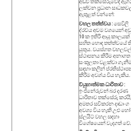
අඩවි තක්සේරුවේදී ඇග
ලක්වන ප්‍රධාන සාධකව
ඇතුළත් වන්නේ:
වහල තත්ත්වය
: සෙවිලි
ද්රව්ය අවම වශයෙන් අවුර
10 ක ඉතිරි ආයු කාලයක්
සහිත හොඳ තත්ත්වයේ ත
යුතුය. වයස්ගත වහලවල
ස්ථාපනය කිරීම අනාගත
සංකූලතා වළක්වා ගැනී
සඳහා කලින් ප්රතිස්ථා
කිරීම අවශ්ය විය හැකිය.
ව්යුහාත්මක ධාරිතාව
:
ඉංජිනේරුවන් බර දරණ
ධාරිතාව තක්සේරු කරයි
අමතර සවිකරන දෘඩාංග
අවශ්‍ය විය හැකි උළු හෝ
ස්ලයිට් වහල සඳහා
විශේෂයෙන් වැදගත් වේ