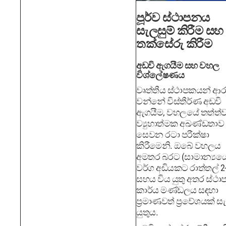
පූර්ව ස්ථාපනය
සැලසුම් කිරීම සහ
තක්සේරු කිරීම
අඩවි ඇගයීම සහ වහල
විශ්ලේෂණය
වෘත්තීය ස්ථාපකයන් ආර
වන්නේ විස්තීර්ණ අඩවි
ඇගයීම, වහලයේ තත්ත්ව
ව්‍යුහාත්මක අඛණ්ඩතාව
සෙවන රටා පරීක්ෂා
කිරීමෙනි. ඔබේ වහලය
අමතර බරට (සාමාන්‍යය
වර්ග අඩියකට රාත්තල් 2-
සහය විය යුතු අතර ස්ථ
කාර්ය මණ්ඩලය සඳහා
ප්‍රමාණවත් ප්‍රවේශයක් ස
යුතුය.