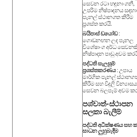
සෙවන රටා හඳුනා ගනී,
උපරිම නිෂ්පාදනය සඳහා
පැනල් ස්ථානගත කිරීම
ප්‍රශස්ත කරයි.
බයිපාස් ඩයෝඩ
:
ගොඩනඟන ලද පැනල
විශේෂාංග අර්ධ සෙවනක
නිෂ්පාදන පාඩු අවම කරය
පද්ධති සැලසුම්
ප්‍රශස්තකරණය
: උපාය
මාර්ගික පැනල් ස්ථානග
කිරීම සහ විදුලි වින්‍යාසය
සෙවන බලපෑම් අවම කර
පශ්චාත්-ස්ථාපන
සලකා බැලීම්
පද්ධති අධීක්ෂණය සහ ක
සාධන ලුහුබැඳීම