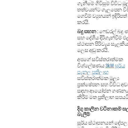
ගැනීමේ ගිවිසුම් විවිධ මූල
තත්වයන්ට ගැලපෙන වි
ගෙවීම් ව්‍යුහයන් ඉදිරිපත්
කරයි.
බදු සහන
: ෆෙඩරල් බදු
සහ දේශීය දිරිගැන්වීම් ඵ
ස්ථාපන පිරිවැය සැලකිය 
ලෙස අඩු කරයි.
අපගේ සවිස්තරාත්මක
විශ්ලේෂණය
3kW සූර්ය
පැනල ප්‍රතිලාභ
සවිස්තරාත්මක මූල්‍ය
ප්‍රක්ෂේපන සහ විවිධ අව
සඳහා ආයෝජන ගණන
කිරීම් මත ප්‍රතිලාභ සපයය
දිගු කාලීන වටිනාකම් 
බැලීම්
සූර්ය ස්ථාපනයන් දේපල