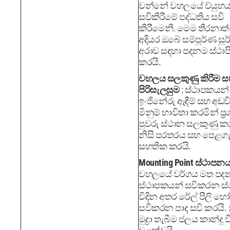
වන්නේ වහලයේ ව්යුහ
සවිකිරීමේ පද්ධතිය සවි
කිරීමෙනි. මෙම තීරනාත
අදියර ඔබේ සම්පූර්ණ සූර
අරාව සඳහා පදනම ස්ථාප
කරයි.
වහලය සලකුණු කිරීම 
පිරිසැලසුම
: ස්ථාපකයන්
ඉංජිනේරු ඇඳීම් සහ අඩව
මිනුම් භාවිතා කරමින් ප්‍
පුවරු ස්ථාන සලකුණු කර
නිසි පරතරය සහ පෙළගැ
සහතික කරයි.
Mounting Point ස්ථාපන
වහලයේ වර්ගය මත පදන
ස්ථාපකයන් සවිකරන ස
විදින අතර රේල් පීලි හෝ
සවිකරන පාද සවි කරයි. 
මුද්‍රා තැබීම ජලය කාන්දු 