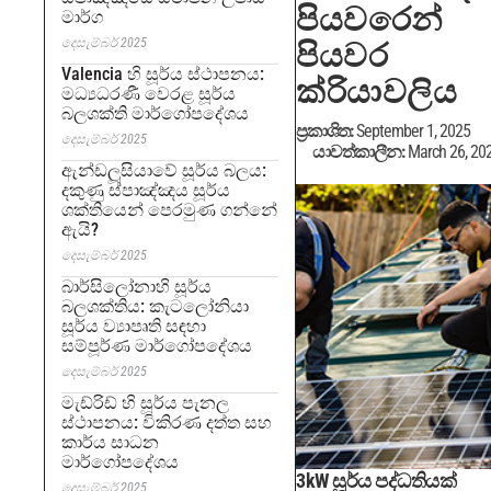
පියවරෙන්
මාර්ග
දෙසැම්බර් 2025
පියවර
Valencia හි සූර්ය ස්ථාපනය:
ක්රියාවලිය
මධ්‍යධරණී වෙරළ සූර්ය
බලශක්ති මාර්ගෝපදේශය
ප්‍රකාශිත:
September 1, 2025
දෙසැම්බර් 2025
යාවත්කාලීන:
March 26, 20
ඇන්ඩලූසියාවේ සූර්ය බලය:
දකුණු ස්පාඤ්ඤය සූර්ය
ශක්තියෙන් පෙරමුණ ගන්නේ
ඇයි?
දෙසැම්බර් 2025
බාර්සිලෝනාහි සූර්ය
බලශක්තිය: කැටලෝනියා
සූර්ය ව්‍යාපෘති සඳහා
සම්පූර්ණ මාර්ගෝපදේශය
දෙසැම්බර් 2025
මැඩ්රිඩ් හි සූර්ය පැනල
ස්ථාපනය: විකිරණ දත්ත සහ
කාර්ය සාධන
මාර්ගෝපදේශය
3kW සූර්ය පද්ධතියක්
දෙසැම්බර් 2025