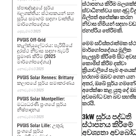
ස්ථාපනය කිරීම බලශක්ත
ස්පාඤ්ඤයේ සූර්ය
ස්වාධීනත්වය සහ අඩු විදු
බලශක්තිය: ස්ථාපකයන් සහ
බිල්පත් අපේක්ෂා කරන
සූර්ය සමාගම් සඳහා වෘත්තීය
නිවාස හිමියන් සඳහා වඩ
මාර්ගෝපදේශය
ජනප්රිය තේරීමකි.
දෙසැම්බර් 2025
PVGIS Off-Grid
මෙම සවිස්තරාත්මක ස්
කැල්ක්යුලේටරය: පැරිසියේ
මාර්ගෝපදේශය මූලික
දුරස්ථ නිවාස සඳහා බැටරි
ප්‍රමාණ කිරීම (2025
සැලසුම් කිරීමේ සිට අව
මාර්ගෝපදේශය)
කොමිස් කිරීම දක්වා
නොවැම්බර් 2025
ක්‍රියාවලියේ සෑම අංශයක
හරහාම ඔබව ගෙන යන
PVGIS Solar Rennes: Brittany
කලාපයේ සූර්ය සමාකරණය
අතර, ඔබේ සූර්ය ගමනේද
අපේක්ෂා කළ යුතු දේ ඔ
නොවැම්බර් 2025
අවබෝධ වන බව සහති
PVGIS Solar Montpellier:
කරයි.
මධ්‍යධරණී ප්‍රංශයේ සූර්ය
නිෂ්පාදනය
3kW සූර්ය පද්ධති
නොවැම්බර් 2025
ස්ථාපනය කිරීමේ
PVGIS Solar Lille: උතුරු
ප්‍රංශයේ සූර්ය
අවශ්‍යතා අවබෝ