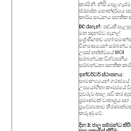
කරමිනි. නිසි පෙළගැස්ම
ප්රශස්ත සෞන්දර්යය ස
කාර්ය සාධනය සහතික ක
DC රැහැන්
: පද්ධති සැලස
මත පදනම්ව පැනල්
ශ්‍රේණිගතව හෝ සමාන්
වින්‍යාසයෙන් සම්බන්ධ 
උසස් තත්ත්වයේ MC4
සම්බන්ධක විශ්වසනීය
සම්බන්ධතා සහතික කරය
ඉන්වර්ටර් ස්ථාපනය
:
සාමාන්‍යයෙන් ගරාජය
උපයෝගිතා කාමරයේ විද
පුවරුව අසල සවි කර ඇ
ප්‍රමාණවත් වාතාශ්‍රය සහ
ප්‍රවේශ්‍යතාව තීරණාත්ම
කරුණු වේ.
දින 3: ජාල සම්බන්ධ කිර
සහ කොමිස් කිරීම