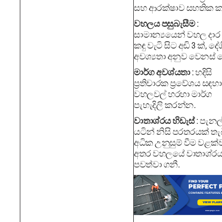
සහ ආරක්ෂාව සහතික ක
වහලය පසුබැසීම
:
සාමාන්‍යයෙන් වහල දාර
කඳු වැටි සිට අඩි 3 ක්, දේ
අවශ්‍යතා අනුව වෙනස් 
මාර්ග අවශ්යතා
: හදිසි
ප්‍රතිචාරක ප්‍රවේශය සඳහා
වහලවල් හරහා මාර්ග
පැහැදිලි කරන්න.
වාතාශ්රය හිඩැස්
: පැනල
යටින් නිසි පරතරයක් තැ
අධික උනුසුම් වීම වළක
අතර වහලයේ වාතාශ්ර
පවත්වා ගනී.