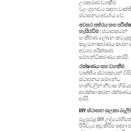
උපකරණ වගකීම්
වලංගුභාවය සඳහා වෘත්ත
ස්ථාපනය අවශ්ය වේ.
අවසර පත්රය සහ පරීක
හැසිරවීම
: ස්ථාපකයන්
සංකීර්ණ ලේඛන කටයුත
කළමනාකරණය කරන 
අවශ්‍ය පරීක්ෂණ
සම්බන්ධීකරණය කරයි.
රක්ෂණය සහ වගකීම
:
වෘත්තීය ස්ථාපකයන් විසි
ස්ථාපනය සම්බන්ධ
හානිවලින් නිවාස හිමිය
ආරක්ෂා කරන රක්ෂණය
දරයි.
DIY ස්ථාපන සලකා බැලීම
පළපුරුදු DIY උද්යෝගිමත
පිරිවැය අඩු කිරීම සඳහා ස