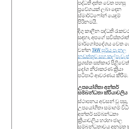
පද්ධති දත්ත වෙත පහසු
ප්‍රවේශයක් ලබා දෙන
ස්මාර්ට්ෆෝන් යෙදුම්
පිරිනමයි.
දිගු කාලීන පද්ධති රැ
සඳහා, අපගේ සවිස්තරා
මාර්ගෝපදේශය වෙත ය
වන්න
3kW සූර්ය පැනල
නඩත්තුව සහ කල්පැවැත
ප්‍රශස්ත සත්කාර පිළිවෙත
දෝශ නිරාකරණ ක්‍රියා
පටිපාටි ආවරණය කිරීම.
උපයෝගිතා අන්තර්
සම්බන්ධතා ක්රියාවලිය
ස්ථාපනය අවසන් වූ පසු,
උපයෝගිතා සමාගම් විධි
අන්තර් සම්බන්ධතා
ක්‍රියාවලිය හරහා ජාල
සම්බන්ධතාවය අනුමත