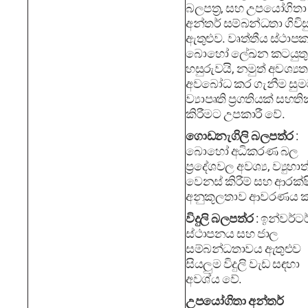
බලපත්‍ර, සහ උපයෝගිතා
අන්තර් සම්බන්ධතා ගිවිස
ඇතුළුව. වෘත්තීය ස්ථාප
බොහෝ ලේඛන කටයුතු
හසුරුවයි, නමුත් අවශ්‍යත
අවබෝධ කර ගැනීම සුම
ව්‍යාපෘති ප්‍රගතියක් සහත
කිරීමට උපකාරී වේ.
ගොඩනැගිලි බලපත්ර
:
බොහෝ අධිකරණ බල
ප්‍රදේශවල අවශ්‍ය, ව්‍යුහ
වෙනස් කිරීම් සහ ආරක්
අනුකූලතාව ආවරණය ක
විදුලි බලපත්ර
: ඉන්වර්ටර
ස්ථාපනය සහ ජාල
සම්බන්ධතාවය ඇතුළුව
සියලුම විදුලි වැඩ සඳහා
අවශ්ය වේ.
උපයෝගිතා අන්තර්