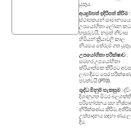
යුතුය.
අයදුම්පත් ඉදිරිපත් කිරීම
:
ස්ථාපකයන් සාමාන්‍යයෙ
උපයෝගිතා ලේඛන කටය
හසුරුවයි, නමුත් නිවාස
හිමියන් ක්‍රියාවලි කාල
නියමය තේරුම් ගත යුතු
උපයෝගිතා පරීක්ෂාව
:
සමහර උපයෝගිතා
ක්රියාත්මක කිරීමට අව
ලබා දීමට පෙර පරීක්ෂණ
පවත්වයි (PTO).
ශුද්ධ මිනුම් සැකසුම
: ද්වි-
දිශානුගත මීටර බලශක්ත
පරිභෝජනය සහ නිෂ්ප
නිරීක්ෂණය කිරීම, අතිරි
උත්පාදනය සඳහා ණය ල
දීම.