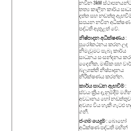
නවීන 3kW ස්ථාපනයන්
තත්‍ය කාලීන කාර්ය සා
දත්ත සහ නඩත්තු ඇඟවීම
සපයන නවීන අධීක්ෂණ
පද්ධති ඇතුළත් වේ.
නිෂ්පාදන අධීක්ෂණය
:
පුරෝකථනය කරන ලද
නිමැවුමට සැබෑ කාර්ය
සාධනය සංසන්දනය කරම
දෛනික, මාසික සහ වාර
බලශක්ති නිෂ්පාදනය
නිරීක්ෂණය කරන්න.
කාර්ය සාධන ඇඟවීම්
:
ස්වයංක්‍රීය දැනුම්දීම් මගින
අවධානය හෝ නඩත්තුව
අවශ්‍ය විය හැකි ගැටළු හ
ගනී.
ජංගම යෙදුම්
: බොහෝ
අධීක්ෂණ පද්ධති මඟින්