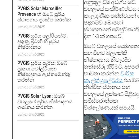
අනුකූල වීම අවශ්ය වේ.
PVGIS Solar Marseille:
වහලයේ සංකීර්ණත්වය
Provence හි ඔබේ සූර්ය
කාලගුණික තත්ත්වයන්
ස්ථාපනය ප්‍රශස්ත කරන්න
පදනම්ව බොහෝ
නොවැම්බර් 2025
ස්ථාපනයන් සම්පූර්ණ කි
PVGIS සූර්ය ලෝරියන්ට්:
දින 1-3 ක් ගතවේ.
දකුණු බ්‍රිටනි හි සූර්ය
ඔබේ වහලයේ යෝග්‍යත
නිෂ්පාදනය
සහ විභව බලශක්ති
නොවැම්බර් 2025
නිෂ්පාදනය නිවැරදිව
PVGIS සූර්ය පැරිස්: ඔබේ
තක්සේරු කිරීමට, අපගේ
ප්‍රකාශ වෝල්ටීයතා
භාවිතා කරන්න
වාරික
නිෂ්පාදනය ඇස්තමේන්තු
කරන්න
කැල්ක්යුලේටරය
එය ඔ
නිශ්චිත ස්ථානය සහ
නොවැම්බර් 2025
වහලයේ ලක්ෂණ පිළිබඳ
PVGIS Solar Lyon: ඔබේ
සවිස්තරාත්මක
වහලයේ සූර්ය නිෂ්පාදනය
ගණනය කරන්න
විශ්ලේෂණයක් සපයයි.
නොවැම්බර් 2025