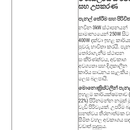
සහ උපකරණ
පැනල් තේරීම සහ පිරිවි
නවීන 3kW ස්ථාපනයන්
සාමාන්‍යයෙන් 250W සිට
400W දක්වා ඉහළ කාර්ය
පුවරු භාවිතා කරයි. පැන
තෝරාගැනීම ස්ථාපන
සංකීර්ණත්වය, අවකාශ
අවශ්‍යතා සහ දිගුකාලීන
කාර්ය සාධනය සැලකිය ය
ලෙස බලපායි.
මොනොක්‍රිස්ටලීන් පැන
ඉහළම කාර්යක්ෂමතාව (
22%) පිරිනමන්න නමුත් ම
වැඩි පිරිවැයක්. උපරිම 
ඝනත්වය තීරනාත්මක 
සීමිත වහල අවකාශය ස
වඩාත් සුදුසුය.