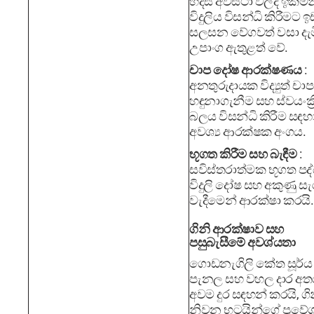
හදිසි අවස්ථා වලදී ඉක්මන
විදුලිය විසන්ධි කිරීමට ඉ
සලසන වේගවත් වසා දැ
උපාංග ඇතුළත් වේ.
චාප දෝෂ ආරක්ෂණය
:
අනතුරුදායක විද්‍යුත් චාප
හඳුනාගැනීම සහ ස්වයංක්‍
බලය විසන්ධි කිරීම සඳහ
අවශ්‍ය ආරක්ෂක අංගය.
භූගත කිරීම සහ බැඳීම
:
සවිස්තරාත්මක භූගත පද්
විදුලි දෝෂ සහ අකුණු සැ
වැදීමෙන් ආරක්ෂා කරයි.
ගිනි ආරක්ෂාව සහ
පසුබැසීමේ අවශ්යතා
ගොඩනැගිලි කේත සූර්ය
පැනල සහ වහල දාර අත
අවම දුර සඳහන් කරයි, ගි
නිවන භටයින්ගේ ප්‍රවේ