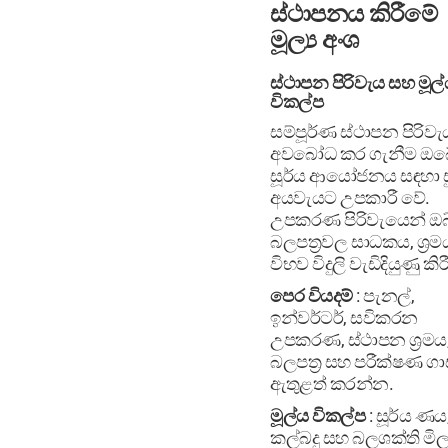
ස්ථාපනය කිරීමේ
මූල්‍ය අංශ
ස්ථාපන පිරිවැය සහ මූල්
විකල්ප
සම්පූර්ණ ස්ථාපන පිරිවැ
අවබෝධ කර ගැනීම ඔබ
සූර්ය ආයෝජනය සඳහා සු
අයවැයට උපකාරී වේ.
උපකරණ පිරිවැයෙන් ඔබ
බලපත්‍රවල සාධකය, ශ්‍ර
විභව විදුලි වැඩිදියුණු කිරී
පෙර වියදම්
: පැනල්,
ඉන්වර්ටර්, සවිකරන
උපකරණ, ස්ථාපන ශ්‍රමය
බලපත්‍ර සහ පරීක්ෂණ ගාස
ඇතුළත් කරන්න.
මූල්ය විකල්ප
: සූර්ය ණය
කල්බදු සහ බලශක්ති මිල