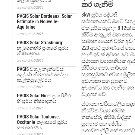
කැල්කියුලේටරය
කර ගැනීම
නොවැම්බර් 2025
3kW සූර්ය පද්ධති
PVGIS Solar Bordeaux: Solar
ස්ථාපනයකට ඔබේ වහ
Estimate in Nouvelle-
Aquitaine
මත සූර්ය පැනල 8-12ක් ස
කිරීම ඇතුළත් වන අතර,
නොවැම්බර් 2025
සාමාන්‍යයෙන් වර්ග අඩි 
PVGIS Solar Strasbourg:
220 අතර ප්‍රමාණයේ ස
නැගෙනහිර ප්‍රංශයේ සූර්ය
නිෂ්පාදනය
නැති ඉඩක් අවශ්‍ය වේ. 
ස්ථාපන ව්‍යාපෘතියක් ආ
නොවැම්බර් 2025
කිරීමට පෙර, සාර්ථක
PVGIS වහල නැන්ටේස්:
සැකසුමකට අවශ්‍ය මූලි
ලෝයර් නිම්නයේ සෝලා
කැල්කියුලේටරය
අවශ්‍යතා සහ සූදානම
අවබෝධ කර ගැනීම ඉත
නොවැම්බර් 2025
වැදගත් වේ.
PVGIS Solar Nice: ප්‍රංශ රිවීරා
හි සූර්ය නිෂ්පාදනය
ස්ථාපන ක්රියාවලිය සඳ
නොවැම්බර් 2025
නිශ්චිත ව්යුහාත්මක
PVGIS Solar Toulouse:
තක්සේරු කිරීම්, විද්යුත්
Occitanie කලාපයේ සූර්ය
සූදානම සහ දේශීය
සමාකරණය
ගොඩනැගිලි කේතයන්ට
නොවැම්බර් 2025