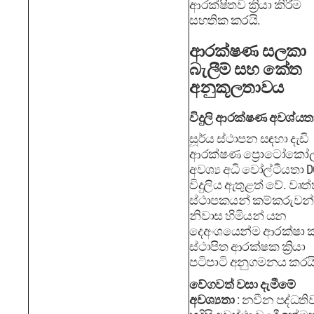
ආරක්ෂිතව ක්‍රියා කිරීම
සහතික කරයි.
ආරක්ෂණ සලකා
බැලීම් සහ කේත
අනුකූලතාවය
විදුලි ආරක්ෂණ අවශ්යත
සූර්ය ස්ථාපන සඳහා දැඩි
ආරක්ෂණ ප්‍රොටෝකෝ
අවශ්‍ය අධි වෝල්ටීයතා D
විදුලිය ඇතුළත් වේ. වෘත්
ස්ථාපකයන් කම්කරුවන
නිවාස හිමියන් යන
දෙඅංශයෙන්ම ආරක්ෂා
ස්ථාපිත ආරක්ෂක ක්‍රියා
පටිපාටි අනුගමනය කරයි
වේගවත් වසා දැමීමේ
අවශ්‍යතා
: නවීන පද්ධත