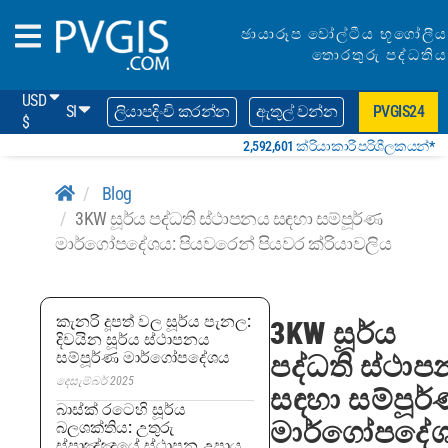
ඡායාරූප වෝල්ටීය භූගෝලීය
තොරතුරු පද්ධතිය
USD
SI
ලියාපදිංචි කරන්න
ඇතුල් වන්න
PVGIS24
$
2,592,601 ක්රියාකාරී පරිශීලකයන්*
Blog
3KW සූර්ය පද්ධති ස්ථාපනය සඳහා සම්පූර්ණ
මාර්ගෝපදේශය: පියවරෙන් පියවර ක්රියාවලිය
කැනරි දූපත් වල සූර්ය පැනල:
3KW සූර්ය
දිවයින සූර්ය ස්ථාපනය
සම්පූර්ණ මාර්ගෝපදේශය
පද්ධති ස්ථා
දෙසැම්බර් 2025
සඳහා සම්පූර
බාස්ක් රටෙහි සූර්ය
මාර්ගෝපදේ
බලශක්තිය: උතුරු
ස්පාඤ්ඤයේ ස්ථාපන උපාය