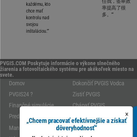
任我，签单效
každému, kto
率提高了很
chce mať
多。'”
kontrolu nad
svojou
inštaláciou.'”
PVGIS.COM Poskytuje informácie o výkone slnečného
žiarenia a fotovoltaického systému pre akékoľvek miesto na
svete.
Domov
Dokončiť PVGIS Vodca
PVGIS24 ?
Zistiť PVGIS
Finančné simulácie
Chápať PVGIS
×
Predplatné
Využitie PVGIS
„Chcem pracovať efektívnejšie a získať
dôveryhodnosť“
Manuál PVGIS 5.3
Porovnaj konfigurácie