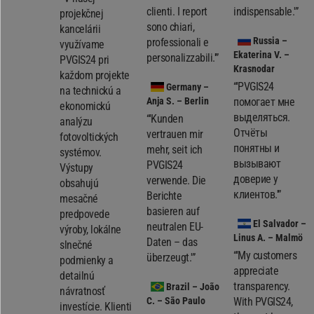
clienti. I report
indispensable.'”
projekčnej
sono chiari,
kancelárii
Russia
–
professionali e
využívame
Ekaterina V. –
personalizzabili.'”
PVGIS24 pri
Krasnodar
každom projekte
“'PVGIS24
Germany
–
na technickú a
Anja S. – Berlin
помогает мне
ekonomickú
выделяться.
“'Kunden
analýzu
Отчёты
vertrauen mir
fotovoltických
понятны и
mehr, seit ich
systémov.
вызывают
PVGIS24
Výstupy
доверие у
verwende. Die
obsahujú
клиентов.'”
Berichte
mesačné
basieren auf
predpovede
El Salvador
–
neutralen EU-
výroby, lokálne
Linus A. – Malmö
Daten – das
slnečné
“'My customers
überzeugt.'”
podmienky a
appreciate
detailnú
transparency.
Brazil
– João
návratnosť
C. – São Paulo
With PVGIS24,
investície. Klienti