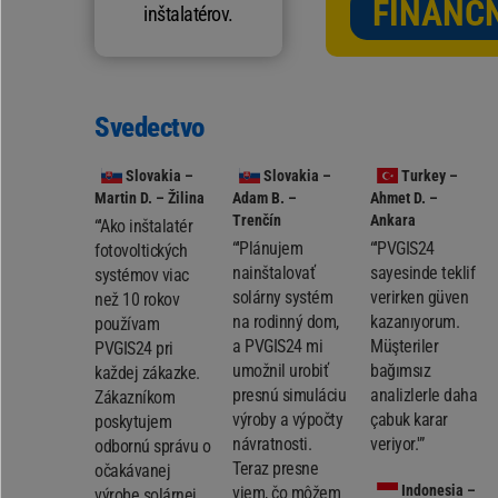
FINANČN
inštalatérov.
Svedectvo
Slovakia
–
Slovakia
–
Turkey
–
Martin D. – Žilina
Adam B. –
Ahmet D. –
Trenčín
Ankara
“'Ako inštalatér
“'Plánujem
“'PVGIS24
fotovoltických
nainštalovať
sayesinde teklif
systémov viac
solárny systém
verirken güven
než 10 rokov
na rodinný dom,
kazanıyorum.
používam
a PVGIS24 mi
Müşteriler
PVGIS24 pri
umožnil urobiť
bağımsız
každej zákazke.
presnú simuláciu
analizlerle daha
Zákazníkom
výroby a výpočty
çabuk karar
poskytujem
návratnosti.
veriyor.'”
odbornú správu o
Teraz presne
očakávanej
Indonesia
–
viem, čo môžem
výrobe solárnej