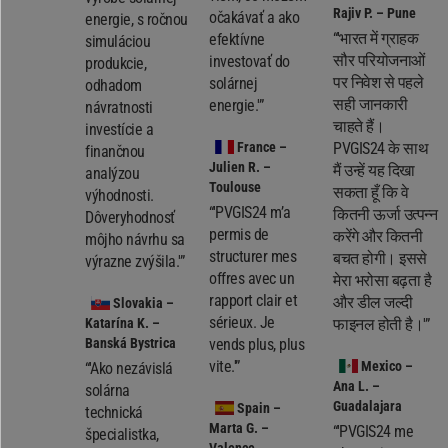
Rajiv P. – Pune
očakávať a ako
energie, s ročnou
“'भारत में ग्राहक
efektívne
simuláciou
सौर परियोजनाओं
investovať do
produkcie,
पर निवेश से पहले
solárnej
odhadom
सही जानकारी
energie.'”
návratnosti
चाहते हैं।
investície a
France
–
PVGIS24 के साथ
finančnou
Julien R. –
मैं उन्हें यह दिखा
analýzou
Toulouse
सकता हूँ कि वे
výhodnosti.
“'PVGIS24 m’a
कितनी ऊर्जा उत्पन्न
Dôveryhodnosť
permis de
करेंगे और कितनी
môjho návrhu sa
structurer mes
बचत होगी। इससे
výrazne zvýšila.'”
offres avec un
मेरा भरोसा बढ़ता है
rapport clair et
और डील जल्दी
Slovakia
–
sérieux. Je
Katarína K. –
फाइनल होती है।'”
Banská Bystrica
vends plus, plus
vite.'”
Mexico
–
“'Ako nezávislá
Ana L. –
solárna
Guadalajara
Spain
–
technická
Marta G. –
“'PVGIS24 me
špecialistka,