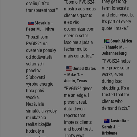
they get long-
“'Com o PVGIS24,
oceňujú túto
term forecasts
mostro aos meus
transparentnosť.'”
and clear visuals.
clientes quanto
It’s part of every
eles vão
Slovakia
–
quote I make.'”
economizar com
Peter M. – Nitra
energia solar.
“'Použil som
South Africa
Isso me ajuda a
PVGIS24 na
– Thando M. –
fechar muito
overenie ponuky
Johannesburg
mais contratos.'”
od dodávateľa
“'PVGIS24 helps
solárnych
me prove solar
United States
panelov.
works, even
– Mike T. –
Sľubovaná
Austin, Texas
during load
výroba energie
shedding. It’s a
“'PVGIS24 gives
bola príliš
trusted tool for
me an edge. I
vysoká.
clients who
present real,
Nezávislá
demand facts.'”
data-driven
simulácia výroby
reports that
mi ukázala
Australia
–
impress clients
realistickejšie
Sarah J. –
and boost trust.
hodnoty a
Brisbane
That’s what