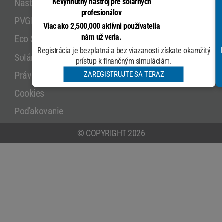
Nevyhnutný nástroj pre solárnych
Nástroje na výpočet
Konkrétne údaje
profesionálov
PVGIS.COM
Kontakt
Viac ako 2,500,000 aktívni používatelia
nám už veria.
Eco Solar Friendly
Simatap
Registrácia je bezplatná a bez viazanosti získate okamžitý
* Aktívnych používateľov na celom svete
Solárne mestá
prístup k finančným simuláciám.
Zdroj: Analytics.google.com
Právne upozornenie
ZAREGISTRUJTE SA TERAZ
Cookies
Poďakovanie
© COPYRIGHT 2026