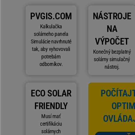
PVGIS.COM
NÁSTROJE
Kalkulačka
NA
solárneho panela
VÝPOČET
Simulácie navrhnuté
tak, aby vyhovovali
Konečný bezplatný
potrebám
solárny simulačný
odborníkov.
nástroj.
ECO SOLAR
POČÍTAJT
FRIENDLY
OPTIM
Musí mať
OVLÁDA
certifikáciu
solárnych