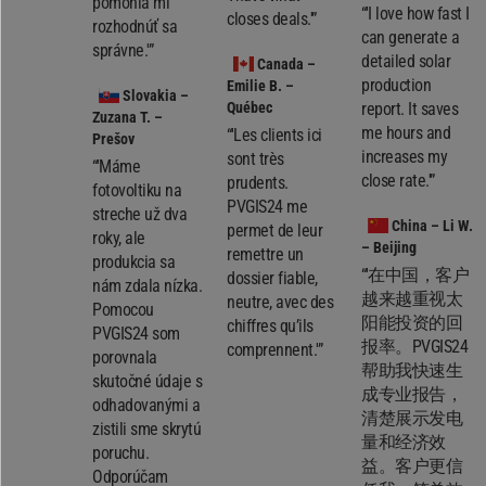
pomohla mi
“'I love how fast I
closes deals.'”
rozhodnúť sa
can generate a
správne.'”
detailed solar
Canada
–
production
Emilie B. –
Slovakia
–
Québec
report. It saves
Zuzana T. –
me hours and
“'Les clients ici
Prešov
increases my
sont très
“'Máme
close rate.'”
prudents.
fotovoltiku na
PVGIS24 me
streche už dva
China
– Li W.
permet de leur
roky, ale
– Beijing
remettre un
produkcia sa
“'在中国，客户
dossier fiable,
nám zdala nízka.
越来越重视太
neutre, avec des
Pomocou
阳能投资的回
chiffres qu’ils
PVGIS24 som
报率。PVGIS24
comprennent.'”
porovnala
帮助我快速生
skutočné údaje s
成专业报告，
odhadovanými a
清楚展示发电
zistili sme skrytú
量和经济效
poruchu.
益。客户更信
Odporúčam