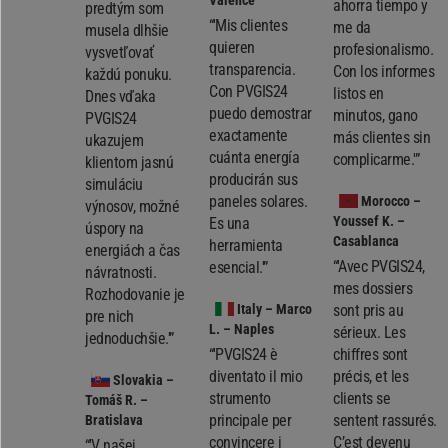
Valence
ahorra tiempo y
predtým som
“'Mis clientes
me da
musela dlhšie
quieren
profesionalismo.
vysvetľovať
transparencia.
Con los informes
každú ponuku.
Con PVGIS24
listos en
Dnes vďaka
puedo demostrar
minutos, gano
PVGIS24
exactamente
más clientes sin
ukazujem
cuánta energía
complicarme.'”
klientom jasnú
producirán sus
simuláciu
paneles solares.
Morocco
–
výnosov, možné
Youssef K. –
Es una
úspory na
Casablanca
herramienta
energiách a čas
“'Avec PVGIS24,
esencial.'”
návratnosti.
mes dossiers
Rozhodovanie je
Italy
– Marco
sont pris au
pre nich
L. – Naples
sérieux. Les
jednoduchšie.'”
“'PVGIS24 è
chiffres sont
diventato il mio
précis, et les
Slovakia
–
strumento
clients se
Tomáš R. –
principale per
sentent rassurés.
Bratislava
convincere i
C’est devenu
“'V našej