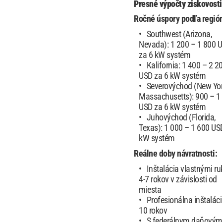
Presné výpočty ziskovosti
Ročné úspory podľa regió
Southwest (Arizona,
Nevada): 1 200 – 1 800 
za 6 kW systém
Kalifornia: 1 400 – 2 2
USD za 6 kW systém
Severovýchod (New Yor
Massachusetts): 900 – 1
USD za 6 kW systém
Juhovýchod (Florida,
Texas): 1 000 – 1 600 US
kW systém
Reálne doby návratnosti:
Inštalácia vlastnými r
4-7 rokov v závislosti od
miesta
Profesionálna inštaláci
10 rokov
S federálnym daňový