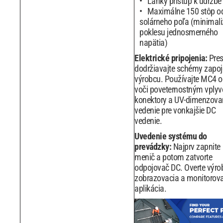
Ľahký prístup k údržbe
Maximálne 150 stôp o
solárneho poľa (minimali
poklesu jednosmerného
napätia)
Elektrické pripojenia:
Pre
dodržiavajte schémy zapoj
výrobcu. Používajte MC4 o
voči poveternostným vply
konektory a UV-dimenzova
vedenie pre vonkajšie DC
vedenie.
Uvedenie systému do
prevádzky:
Najprv zapnite
menič a potom zatvorte
odpojovač DC. Overte výro
zobrazovacia a monitorov
aplikácia.