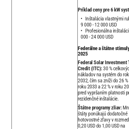
Príklad ceny pre 6 kW sys
Inštalácia vlastnými r
9 000 - 12 000 USD
Profesionálna inštaláci
000 - 24 000 USD
Federálne a štátne stimul
2025
Federal Solar Investment 
Credit (ITC):
30 % celkový
nákladov na systém do ro
2032, čím sa zníži do 26 %
roku 2033 a 22 % v roku 2
pred vypršaním platnosti p
rezidenčné inštalácie.
Štátne programy zliav:
Mn
štáty ponúkajú dodatočné
hotovostné zľavy v rozmed
0,20 USD do 1,00 USD na