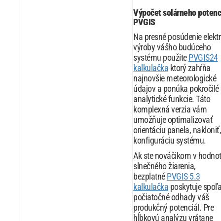
Výpočet solárneho potenc
PVGIS
Na presné posúdenie elektr
výroby vášho budúceho
systému použite
PVGIS24
kalkulačka
ktorý zahŕňa
najnovšie meteorologické
údajov a ponúka pokročilé
analytické funkcie. Táto
komplexná verzia vám
umožňuje optimalizovať
orientáciu panela, nakloniť,
konfiguráciu systému.
Ak ste nováčikom v hodnot
slnečného žiarenia,
bezplatné
PVGIS 5.3
kalkulačka
poskytuje spoľa
počiatočné odhady váš
produkčný potenciál. Pre
hĺbkovú analýzu vrátane