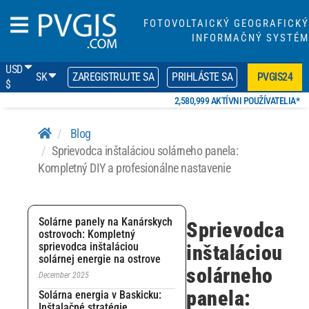
FOTOVOLTAICKÝ GEOGRAFICKÝ
INFORMAČNÝ SYSTÉM
USD
SK
ZAREGISTRUJTE SA
PRIHLÁSTE SA
PVGIS24
$
2,580,999 AKTÍVNI POUŽÍVATELIA*
Blog
Sprievodca inštaláciou solárneho panela:
Kompletný DIY a profesionálne nastavenie
Solárne panely na Kanárskych
Sprievodca
ostrovoch: Kompletný
sprievodca inštaláciou
inštaláciou
solárnej energie na ostrove
solárneho
December 2025
panela:
Solárna energia v Baskicku:
Inštalačné stratégie