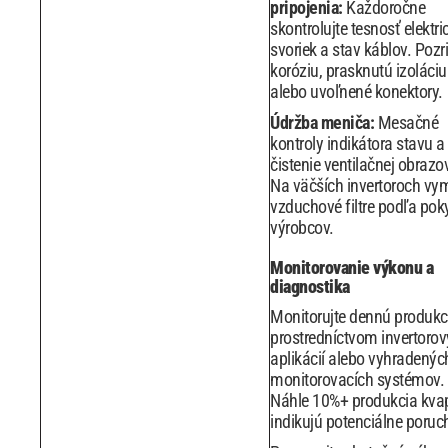
pripojenia:
Každoročne
skontrolujte tesnosť elektr
svoriek a stav káblov. Pozr
koróziu, prasknutú izoláciu
alebo uvoľnené konektory.
Údržba meniča:
Mesačné
kontroly indikátora stavu a
čistenie ventilačnej obrazo
Na väčších invertoroch vy
vzduchové filtre podľa po
výrobcov.
Monitorovanie výkonu a
diagnostika
Monitorujte dennú produkc
prostredníctvom invertoro
aplikácií alebo vyhradenýc
monitorovacích systémov.
Náhle 10%+ produkcia kva
indikujú potenciálne poruc