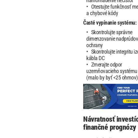
nahromadenie nečistôt
Otestujte funkčnosť m
a chybové kódy
Časté vypínanie systému:
Skontrolujte správne
dimenzovanie nadprúdov
ochrany
Skontrolujte integritu iz
kábla DC
Zmerajte odpor
uzemňovacieho systému
(malo by byť <25 ohmov)
Návratnosť investíc
finančné prognózy