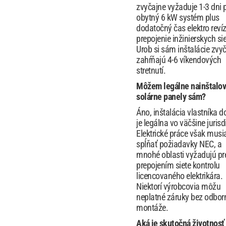
zvyčajne vyžaduje 1-3 dni 
obytný 6 kW systém plus
dodatočný čas elektro revíz
prepojenie inžinierskych sie
Urob si sám inštalácie zvy
zahŕňajú 4-6 víkendových
stretnutí.
Môžem legálne nainštalov
solárne panely sám?
Áno, inštalácia vlastníka 
je legálna vo väčšine jurisdi
Elektrické práce však musi
spĺňať požiadavky NEC, a
mnohé oblasti vyžadujú pr
prepojením siete kontrolu
licencovaného elektrikára.
Niektorí výrobcovia môžu
neplatné záruky bez odbor
montáže.
Aká je skutočná životnosť