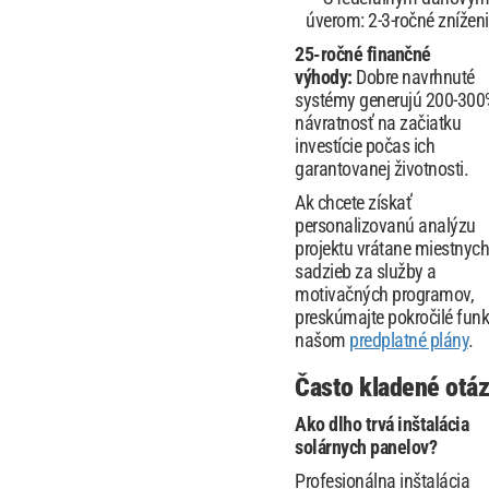
úverom: 2-3-ročné znížen
25-ročné finančné
výhody:
Dobre navrhnuté
systémy generujú 200-300
návratnosť na začiatku
investície počas ich
garantovanej životnosti.
Ak chcete získať
personalizovanú analýzu
projektu vrátane miestnych
sadzieb za služby a
motivačných programov,
preskúmajte pokročilé funk
našom
predplatné plány
.
Často kladené otá
Ako dlho trvá inštalácia
solárnych panelov?
Profesionálna inštalácia