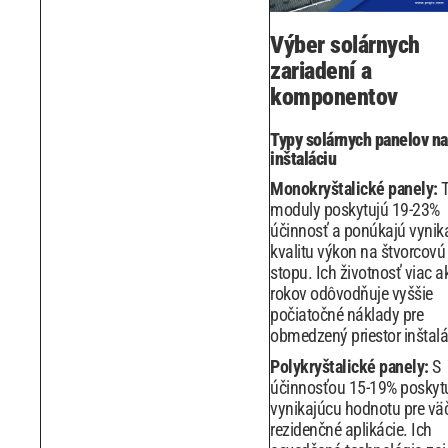
Výber solárnych
zariadení a
komponentov
Typy solárnych panelov na
inštaláciu
Monokryštalické panely:
T
moduly poskytujú 19-23%
účinnosť a ponúkajú vynik
kvalitu výkon na štvorcovú
stopu. Ich životnosť viac a
rokov odôvodňuje vyššie
počiatočné náklady pre
obmedzený priestor inštalá
Polykryštalické panely:
S
účinnosťou 15-19% poskyt
vynikajúcu hodnotu pre vä
rezidenčné aplikácie. Ich