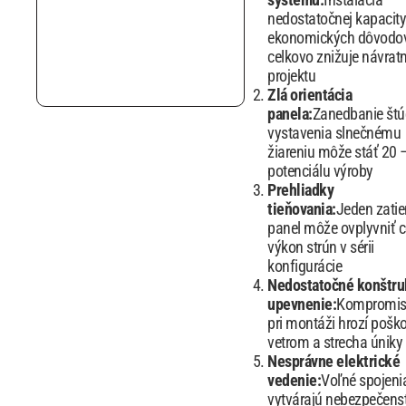
nedostatočnej kapacity
ekonomických dôvodo
celkovo znižuje návrat
projektu
Zlá orientácia
panela:
Zanedbanie štú
vystavenia slnečnému
žiareniu môže stáť 20 
potenciálu výroby
Prehliadky
tieňovania:
Jeden zati
panel môže ovplyvniť c
výkon strún v sérii
konfigurácie
Nedostatočné konštr
upevnenie:
Kompromi
pri montáži hrozí pošk
vetrom a strecha úniky
Nesprávne elektrické
vedenie:
Voľné spojeni
vytvárajú nebezpečens