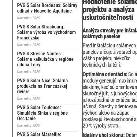
Hodnotenie solárn
PVGIS Solar Bordeaux: Solárny
projektu a analýza
odhad v Nouvelle-Aquitaine
uskutočniteľnosti
November 2025
PVGIS Solar Strasbourg:
Analýza strechy pre inštal
Solárna výroba vo východnom
solárnych panelov
Francúzsku
Pred inštaláciou solárnych
November 2025
panelov určuje životascho
PVGIS Strešné Nantes:
vášho projektu niekoľko
Solárna kalkulačka v regióne
technických kritérií:
údolia Loiry
November 2025
Optimálna orientácia:
Solá
moduly generujú maximu
PVGIS Solar Nice: Solárna
produkcia na Francúzskej
elektriny, keď sú orientova
riviére
skutočný juh, s juhovýcho
November 2025
juhozápadná orientácia tie
účinná. Strechy orientovan
PVGIS Solar Toulouse:
východ alebo na západ
Simulácia Slnka v regióne
Occitanie
zostávajú životaschopné s
20 % výroby stratu.
November 2025
PVGIS Solar Marseille:
Ideálny uhol sklonu:
Optim