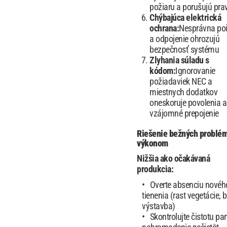
požiaru a porušujú prav
Chýbajúca elektrická
ochrana:
Nesprávna poi
a odpojenie ohrozujú
bezpečnosť systému
Zlyhania súladu s
kódom:
Ignorovanie
požiadaviek NEC a
miestnych dodatkov
oneskoruje povolenia a
vzájomné prepojenie
Riešenie bežných problém
výkonom
Nižšia ako očakávaná
produkcia:
Overte absenciu novéh
tienenia (rast vegetácie, b
výstavba)
Skontrolujte čistotu pa