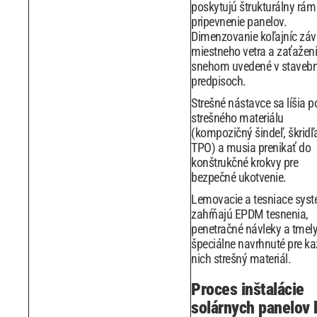
poskytujú štrukturálny rám
pripevnenie panelov.
Dimenzovanie koľajníc závi
miestneho vetra a zaťažen
snehom uvedené v staveb
predpisoch.
Strešné nástavce sa líšia p
strešného materiálu
(kompozičný šindeľ, škridľa
TPO) a musia prenikať do
konštrukčné krokvy pre
bezpečné ukotvenie.
Lemovacie a tesniace sys
zahŕňajú EPDM tesnenia,
penetračné návleky a tmel
špeciálne navrhnuté pre ka
nich strešný materiál.
Proces inštalácie
solárnych panelov 