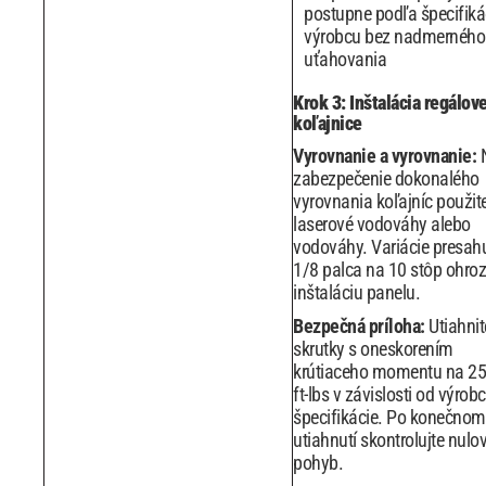
postupne podľa špecifiká
výrobcu bez nadmerného
uťahovania
Krok 3: Inštalácia regálove
koľajnice
Vyrovnanie a vyrovnanie:
zabezpečenie dokonalého
vyrovnania koľajníc použit
laserové vodováhy alebo
vodováhy. Variácie presah
1/8 palca na 10 stôp ohroz
inštaláciu panelu.
Bezpečná príloha:
Utiahnit
skrutky s oneskorením
krútiaceho momentu na 25
ft-lbs v závislosti od výrob
špecifikácie. Po konečnom
utiahnutí skontrolujte nulo
pohyb.