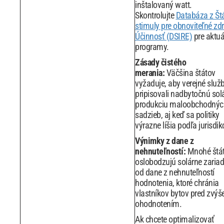
inštalovaný watt.
Skontrolujte
Databáza z Št
stimuly pre obnoviteľné zdr
Účinnosť (DSIRE)
pre aktuá
programy.
Zásady čistého
merania:
Väčšina štátov
vyžaduje, aby verejné služ
pripisovali nadbytočnú sol
produkciu maloobchodnýc
sadzieb, aj keď sa politiky
výrazne líšia podľa jurisdik
Výnimky z dane z
nehnuteľností:
Mnohé štá
oslobodzujú solárne zaria
od dane z nehnuteľností
hodnotenia, ktoré chránia
vlastníkov bytov pred zvý
ohodnotením.
Ak chcete optimalizovať