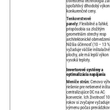
osvedčená technológia zai
spoľahlivý dlhodobý výkon
konkurenčné ceny.
Tenkovrstvové
panely:
Flexibilné a ľahké,
prispôsobia sa zložitým
geometriám strechy resp
architektonické obmedzeni
Nižšia účinnosť (10 – 13 %)
vyžaduje väčšie inštalačné
plochy, ale má lepší výkon
vysoká teploty.
Invertorové systémy a
optimalizácia napájania
Meniče strún:
Cenovo výh
riešenie pre netienené inšta
centralizujúce DC na AC
konverzie. Ich životnosť 10
rokov si zvyčajne vyžaduje
výmenu počas prevádzkov