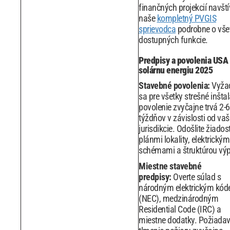
finančných projekcií navští
naše
kompletný PVGIS
sprievodca
podrobne o vše
dostupných funkcie.
Predpisy a povolenia USA
solárnu energiu 2025
Stavebné povolenia:
Vyža
sa pre všetky strešné inštal
povolenie zvyčajne trvá 2-6
týždňov v závislosti od vaš
jurisdikcie. Odošlite žiadost
plánmi lokality, elektrickým
schémami a štruktúrou výp
Miestne stavebné
predpisy:
Overte súlad s
národným elektrickým kó
(NEC), medzinárodným
Residential Code (IRC) a
miestne dodatky. Požiada