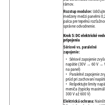
rámov.
Rozstup modulov:
Udržujt
medzery medzi panelmi 0,
palca pre tepelnú rozťažno
správne odvodnenie.
Krok 5: DC elektrické ved
pripojenia
Sériové vs. paralelné
zapojenie:
Sériové zapojenie zvyš
napätie (30V → 60 V → 
na panel)
Paralelné zapojenie zv
prúd pri zachovaní napät
Rešpektujte limity napä
meniča (typicky maximál
300 V až 600 V)
Elektrická ochrana:
Nainšt