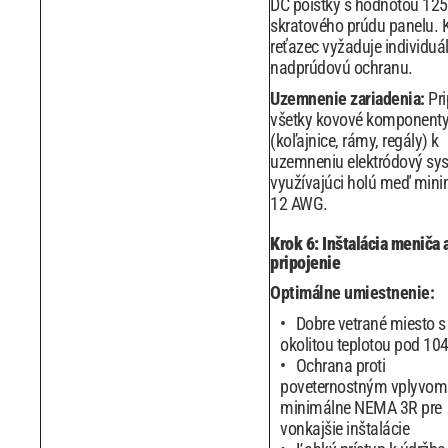
DC poistky s hodnotou 125
skratového prúdu panelu. 
reťazec vyžaduje individuá
nadprúdovú ochranu.
Uzemnenie zariadenia:
Pri
všetky kovové komponent
(koľajnice, rámy, regály) k
uzemneniu elektródový sy
využívajúci holú meď min
12 AWG.
Krok 6: Inštalácia meniča 
pripojenie
Optimálne umiestnenie:
Dobre vetrané miesto s
okolitou teplotou pod 10
Ochrana proti
poveternostným vplyvom
minimálne NEMA 3R pre
vonkajšie inštalácie