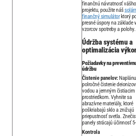
finančnú návratnosť vášh
projektu, použite náš
solár
finančný simulátor
ktorý po
presné úspory na základe 
vzorcov spotreby a polohy.
Údržba systému a
optimalizácia výko
Požiadavky na preventívn
údržbu
Čistenie panelov:
Naplánuj
polročné čistenie deionizo
vodou a jemným čistiacim
prostriedkom. Vyhnite sa
abrazívne materiály, ktoré
poškriabajú sklo a znižujú
priepustnosť svetla. Zneči
panely strácajú účinnosť 5
Kontrola