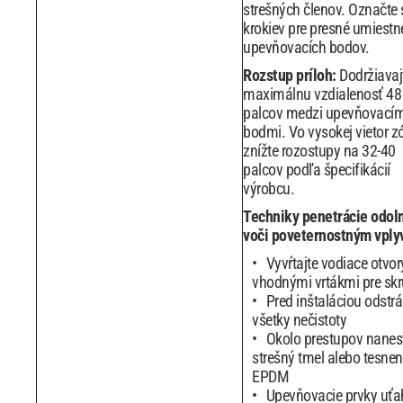
strešných členov. Označte 
krokiev pre presné umiestn
upevňovacích bodov.
Rozstup príloh:
Dodržiavaj
maximálnu vzdialenosť 48
palcov medzi upevňovacím
bodmi. Vo vysokej vietor z
znížte rozostupy na 32-40
palcov podľa špecifikácií
výrobcu.
Techniky penetrácie odol
voči poveternostným vply
Vyvŕtajte vodiace otvor
vhodnými vrtákmi pre skr
Pred inštaláciou odstrá
všetky nečistoty
Okolo prestupov nanes
strešný tmel alebo tesnen
EPDM
Upevňovacie prvky uťa