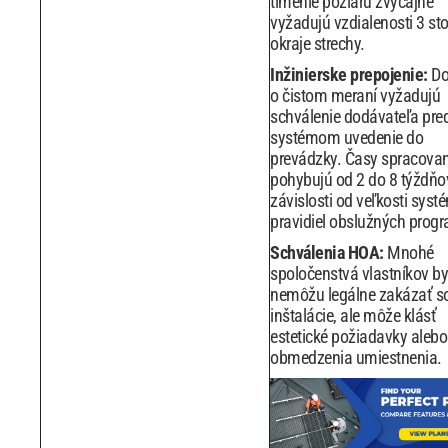
tlmenie požiaru zvyčajne
vyžadujú vzdialenosti 3 st
okraje strechy.
Inžinierske prepojenie:
Do
o čistom meraní vyžadujú
schválenie dodávateľa pre
systémom uvedenie do
prevádzky. Časy spracovan
pohybujú od 2 do 8 týždňo
závislosti od veľkosti syst
pravidiel obslužných prog
Schválenia HOA:
Mnohé
spoločenstvá vlastníkov by
nemôžu legálne zakázať s
inštalácie, ale môže klásť
estetické požiadavky alebo
obmedzenia umiestnenia.