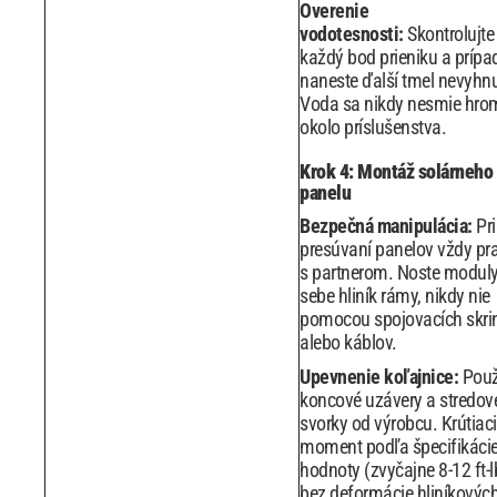
Overenie
vodotesnosti:
Skontrolujte
každý bod prieniku a prípa
naneste ďalší tmel nevyhn
Voda sa nikdy nesmie hro
okolo príslušenstva.
Krok 4: Montáž solárneho
panelu
Bezpečná manipulácia:
Pri
presúvaní panelov vždy pra
s partnerom. Noste moduly
sebe hliník rámy, nikdy nie
pomocou spojovacích skri
alebo káblov.
Upevnenie koľajnice:
Použ
koncové uzávery a stredov
svorky od výrobcu. Krútiaci
moment podľa špecifikáci
hodnoty (zvyčajne 8-12 ft-l
bez deformácie hliníkovýc