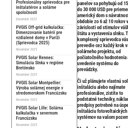
Profesionálny sprievodca pre
panelov sa pohybujú od 1
inštalatérov a solárne
do 30 000 USD pre prieme
spoločnosti
americký dom s návratnos
December 2025
obdobie zo 6 až 10 rokov 
závislosti od stimulov váš
PVGIS Off-grid kalkulačka:
Dimenzovanie batérií pre
štátu a vystavenia slnku. 
vzdialené domy v Paríži
komplexný sprievodca vás
(Sprievodca 2025)
prevedie cez každý krok 
November 2025
solárneho projektu, od
počiatočného hodnotenia 
PVGIS Solar Rennes:
Simulácia Slnka v regióne
uvedenie systému do
Bretónsko
prevádzky.
November 2025
Či už plánujete vlastnú so
PVGIS Solar Montpellier:
inštaláciu alebo najímate
Výroba solárnej energie v
profesionálov, zistíte to
stredomorskom Francúzsku
podstatné techniky, nákla
November 2025
predpisy potrebné na úsp
PVGIS Solar Lille: Solárna
inštaláciu fotovoltaických
kalkulačka v severnom
systémov na vašom poze
Francúzsku
November 2025