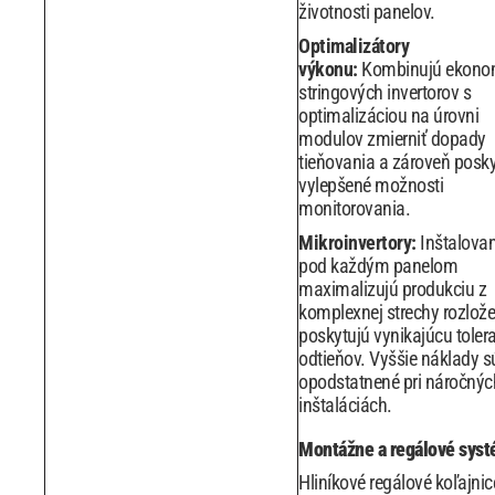
životnosti panelov.
Optimalizátory
výkonu:
Kombinujú ekono
stringových invertorov s
optimalizáciou na úrovni
modulov zmierniť dopady
tieňovania a zároveň posk
vylepšené možnosti
monitorovania.
Mikroinvertory:
Inštalova
pod každým panelom
maximalizujú produkciu z
komplexnej strechy rozlože
poskytujú vynikajúcu toler
odtieňov. Vyššie náklady s
opodstatnené pri náročnýc
inštaláciách.
Montážne a regálové sys
Hliníkové regálové koľajnic