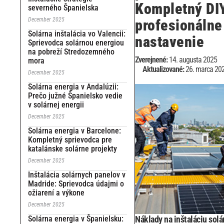
Kompletný DI
severného Španielska
December 2025
profesionálne
Solárna inštalácia vo Valencii:
nastavenie
Sprievodca solárnou energiou
na pobreží Stredozemného
Zverejnené:
14. augusta 2025
mora
Aktualizované:
26. marca 20
December 2025
Solárna energia v Andalúzii:
Prečo južné Španielsko vedie
v solárnej energii
December 2025
Solárna energia v Barcelone: ​​
Kompletný sprievodca pre
katalánske solárne projekty
December 2025
Inštalácia solárnych panelov v
Madride: Sprievodca údajmi o
ožiarení a výkone
December 2025
Solárna energia v Španielsku:
Náklady na inštaláciu sol