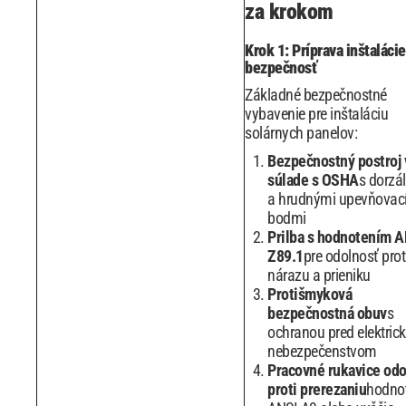
za krokom
Krok 1: Príprava inštalácie
bezpečnosť
Základné bezpečnostné
vybavenie pre inštaláciu
solárnych panelov:
Bezpečnostný postroj 
súlade s OSHA
s dorzá
a hrudnými upevňovac
bodmi
Prilba s hodnotením 
Z89.1
pre odolnosť prot
nárazu a prieniku
Protišmyková
bezpečnostná obuv
s
ochranou pred elektric
nebezpečenstvom
Pracovné rukavice od
proti prerezaniu
hodno