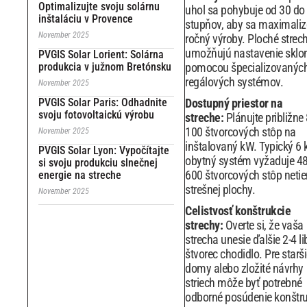
Optimalizujte svoju solárnu
uhol sa pohybuje od 30 do
inštaláciu v Provence
stupňov, aby sa maximaliz
November 2025
ročný výroby. Ploché strec
umožňujú nastavenie sklo
PVGIS Solar Lorient: Solárna
produkcia v južnom Bretónsku
pomocou špecializovanýc
regálových systémov.
November 2025
PVGIS Solar Paris: Odhadnite
Dostupný priestor na
svoju fotovoltaickú výrobu
streche:
Plánujte približne 
100 štvorcových stôp na
November 2025
inštalovaný kW. Typický 6
PVGIS Solar Lyon: Vypočítajte
obytný systém vyžaduje 48
si svoju produkciu slnečnej
600 štvorcových stôp netie
energie na streche
strešnej plochy.
November 2025
Celistvosť konštrukcie
strechy:
Overte si, že vaša
strecha unesie ďalšie 2-4 li
štvorec chodidlo. Pre starš
domy alebo zložité návrhy
striech môže byť potrebné
odborné posúdenie konštru