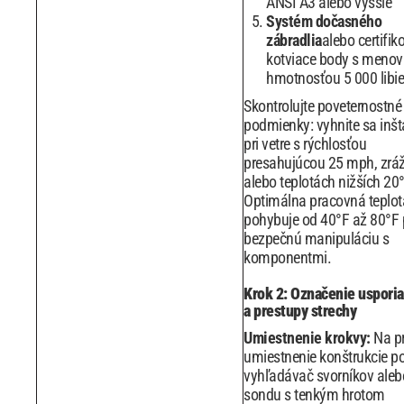
ANSI A3 alebo vyššie
Systém dočasného
zábradlia
alebo certifi
kotviace body s menov
hmotnosťou 5 000 libie
Skontrolujte poveternostné
podmienky: vyhnite sa inšta
pri vetre s rýchlosťou
presahujúcou 25 mph, zrá
alebo teplotách nižších 20°
Optimálna pracovná teplot
pohybuje od 40°F až 80°F 
bezpečnú manipuláciu s
komponentmi.
Krok 2: Označenie uspori
a prestupy strechy
Umiestnenie krokvy:
Na p
umiestnenie konštrukcie po
vyhľadávač svorníkov aleb
sondu s tenkým hrotom