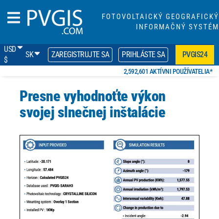
FOTOVOLTAICKÝ GEOGRAFICKÝ
INFORMAČNÝ SYSTÉM
USD
SK
ZAREGISTRUJTE SA
PRIHLÁSTE SA
PVGIS24
$
2,592,601 AKTÍVNI POUŽÍVATELIA*
Presne vyhodnoťte výkon
svojej slnečnej inštalácie