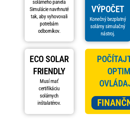
solárneho panela
VÝPOČET
Simulácie navrhnuté
tak, aby vyhovovali
Konečný bezplatný
potrebám
solárny simulačný
odborníkov.
nástroj.
ECO SOLAR
POČÍTAJT
FRIENDLY
OPTIM
Musí mať
OVLÁDA
certifikáciu
solárnych
FINANČN
inštalatérov.