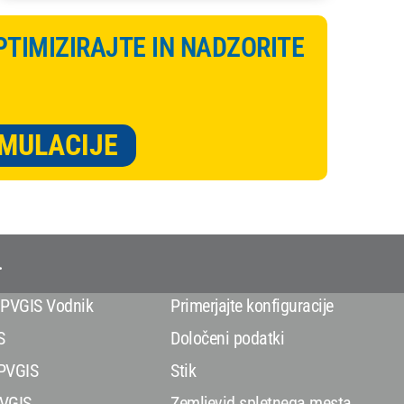
PTIMIZIRAJTE IN NADZORITE
IMULACIJE
.
 PVGIS Vodnik
Primerjajte konfiguracije
S
Določeni podatki
PVGIS
Stik
VGIS
Zemljevid spletnega mesta