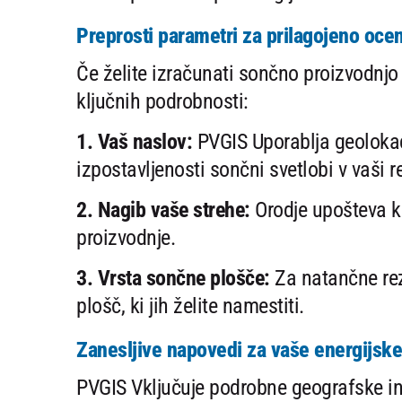
Preprosti parametri za prilagojeno oce
Če želite izračunati sončno proizvodnj
ključnih podrobnosti:
1. Vaš naslov:
PVGIS Uporablja geolokac
izpostavljenosti sončni svetlobi v vaši re
2. Nagib vaše strehe:
Orodje upošteva k
proizvodnje.
3. Vrsta sončne plošče:
Za natančne rez
plošč, ki jih želite namestiti.
Zanesljive napovedi za vaše energijsk
PVGIS Vključuje podrobne geografske i