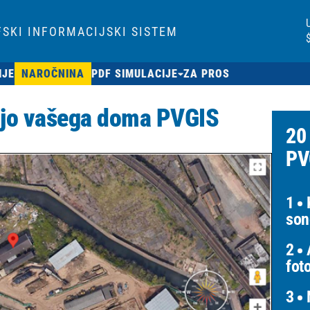
SKI INFORMACIJSKI SISTEM
IJE
NAROČNINA
PDF SIMULACIJE
ZA PROS
njo vašega doma PVGIS
20
PV
1
K
son
2
A
fot
3
N