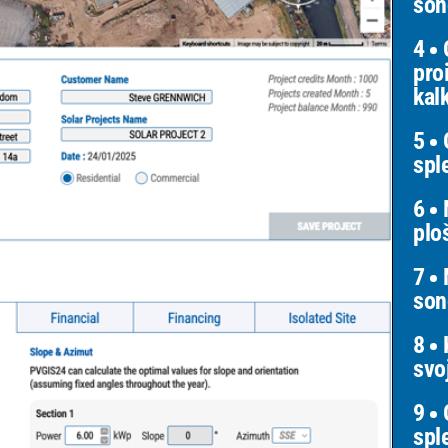
son
4
O
pro
kal
5
O
spl
6
N
plo
7
M
son
8
K
svo
9
O
spl