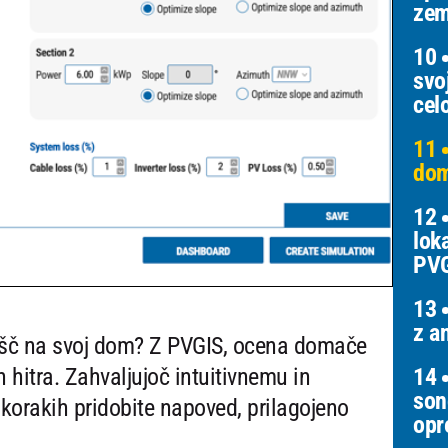
zem
10
svo
cel
11
dom
12
lok
PV
13
z a
lošč na svoj dom? Z PVGIS, ocena domače
14
 hitra. Zahvaljujoč intuitivnemu in
son
orakih pridobite napoved, prilagojeno
opr