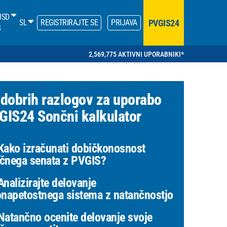
USD
PVGIS24
SL
REGISTRIRAJTE SE
PRIJAVA
$
2,569,775 AKTIVNI UPORABNIKI*
 dobrih razlogov za uporabo
GIS24 Sončni kalkulator
ako izračunati dobičkonosnost
čnega senata z PVGIS?
nalizirajte delovanje
onapetostnega sistema z natančnostjo
atančno ocenite delovanje svoje