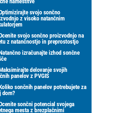
čne namestitve
ptimizirajte svojo sončno
izvodnjo z visoko natančnim
kulatorjem
cenite svojo sončno proizvodnjo na
etu z natančnostjo in preprostostjo
atančno izračunajte izhod sončne
šče
aksimirajte delovanje svojih
čnih panelov z PVGIS
oliko sončnih panelov potrebujete za
j dom?
cenite sončni potencial svojega
etnega mesta z brezplačnimi