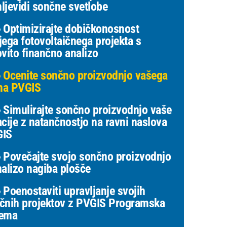
ljevidi sončne svetlobe
Optimizirajte dobičkonosnost
jega fotovoltaičnega projekta s
ovito finančno analizo
Ocenite sončno proizvodnjo vašega
a PVGIS
Simulirajte sončno proizvodnjo vaše
acije z natančnostjo na ravni naslova
GIS
Povečajte svojo sončno proizvodnjo
nalizo nagiba plošče
Poenostaviti upravljanje svojih
čnih projektov z PVGIS Programska
ema