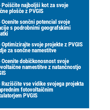
Poiščite najboljši kot za svoje
čne plošče z PVGIS
Ocenite sončni potencial svoje
acije s podrobnimi geografskimi
atki
Optimizirajte svoje projekte z PVGIS
dje za sončne namestitve
Ocenite dobičkonosnost svoje
ovoltaične namestitve z natančnostjo
GIS
Raziščite vse vidike svojega projekta
aprednim fotovoltaičnim
kulatorjem PVGIS