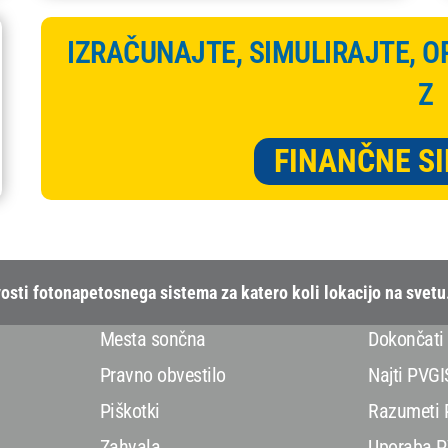
IZRAČUNAJTE, SIMULIRAJTE, O
Z
FINANČNE S
sti fotonapetosnega sistema za katero koli lokacijo na svetu
Mesta sončna
Dokončati
Pravno obvestilo
Najti PVGI
Piškotki
Razumeti 
Zahvala
Uporaba P