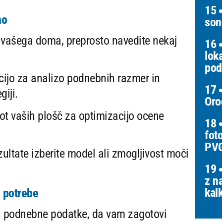
15
no
son
o vašega doma, preprosto navedite nekaj
16
lok
pod
ijo za analizo podnebnih razmer in
17
giji.
Oro
ot vaših plošč za optimizacijo ocene
18
fot
PV
ultate izberite model ali zmogljivost moči
19
z n
kal
e potrebe
n podnebne podatke, da vam zagotovi