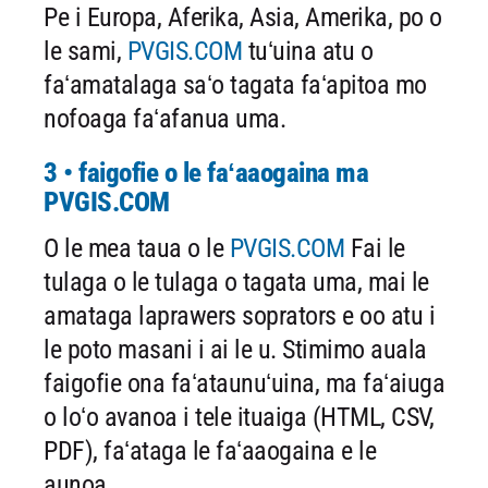
Pe i Europa, Aferika, Asia, Amerika, po o
le sami,
PVGIS.COM
tuʻuina atu o
faʻamatalaga saʻo tagata faʻapitoa mo
nofoaga faʻafanua uma.
3 • faigofie o le faʻaaogaina ma
PVGIS.COM
O le mea taua o le
PVGIS.COM
Fai le
tulaga o le tulaga o tagata uma, mai le
amataga laprawers soprators e oo atu i
le poto masani i ai le u. Stimimo auala
faigofie ona faʻataunuʻuina, ma faʻaiuga
o loʻo avanoa i tele ituaiga (HTML, CSV,
PDF), faʻataga le faʻaaogaina e le
aunoa.