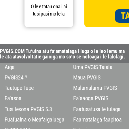
O le e tatau ona i ai
T
tusi pasi mo le la
PVGIS.COM Tuʻuina atu faʻamatalaga i luga o le leo lemu ma
le ata atavolvoltatic gaioiga mo soʻo se nofoaga i le lalolagi.
Aiga
Uma PVGIS Taiala
PVGIS24 ?
Maua PVGIS
Tautupe Tupe
Malamalama PVGIS
Fa'asoa
Faʻaaoga PVGIS
Tusi lesona PVGIS 5.3
Faatusatusa le tulaga
Fuafuaina o Meafaigaluega
Faamatalaga faapitoa