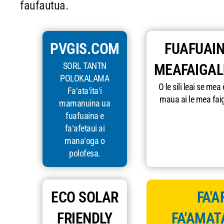
faufautua.
PVGIS.COM
FUAFUAIN
SORL TANTN
MEAFAIGA
POLOKALAMA
O le sili leai se mea 
Faʻataʻitaʻi
maua ai le mea fai
mamanuina ua
fuafuaina e
faʻafetaui ai
manaʻoga o
polofesa.
ECO SOLAR
FA'A
FRIENDLY
FA'AMAT