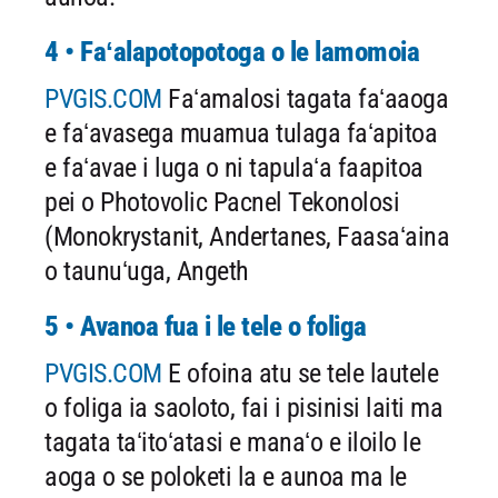
4 • Faʻalapotopotoga o le lamomoia
PVGIS.COM
Faʻamalosi tagata faʻaaoga
e faʻavasega muamua tulaga faʻapitoa
e faʻavae i luga o ni tapulaʻa faapitoa
pei o Photovolic Pacnel Tekonolosi
(Monokrystanit, Andertanes, Faasaʻaina
o taunuʻuga, Angeth
5 • Avanoa fua i le tele o foliga
PVGIS.COM
E ofoina atu se tele lautele
o foliga ia saoloto, fai i pisinisi laiti ma
tagata taʻitoʻatasi e manaʻo e iloilo le
aoga o se poloketi la e aunoa ma le