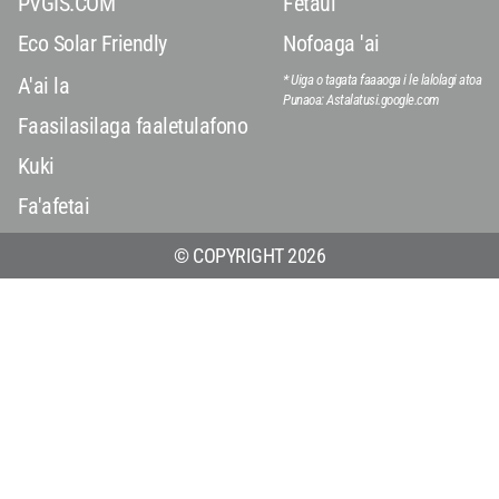
PVGIS.COM
Fetaui
Eco Solar Friendly
Nofoaga 'ai
* Uiga o tagata faaaoga i le lalolagi atoa
A'ai la
Punaoa: Astalatusi.google.com
Faasilasilaga faaletulafono
Kuki
Fa'afetai
© COPYRIGHT 2026