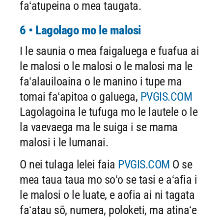
faʻatupeina o mea taugata.
6 • Lagolago mo le malosi
I le saunia o mea faigaluega e fuafua ai
le malosi o le malosi o le malosi ma le
faʻalauiloaina o le manino i tupe ma
tomai faʻapitoa o galuega,
PVGIS.COM
Lagolagoina le tufuga mo le lautele o le
la vaevaega ma le suiga i se mama
malosi i le lumanai.
O nei tulaga lelei faia
PVGIS.COM
O se
mea taua taua mo soʻo se tasi e aʻafia i
le malosi o le luate, e aofia ai ni tagata
faʻatau sō, numera, poloketi, ma atinaʻe