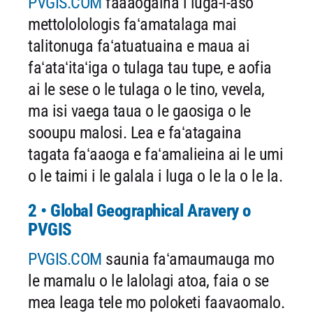
PVGIS.COM
faaaogaina i luga-i-aso
mettololologis faʻamatalaga mai
talitonuga faʻatuatuaina e maua ai
faʻataʻitaʻiga o tulaga tau tupe, e aofia
ai le sese o le tulaga o le tino, vevela,
ma isi vaega taua o le gaosiga o le
sooupu malosi. Lea e faʻatagaina
tagata faʻaaoga e faʻamalieina ai le umi
o le taimi i le galala i luga o le la o le la.
2 • Global Geographical Aravery o
PVGIS
PVGIS.COM
saunia faʻamaumauga mo
le mamalu o le lalolagi atoa, faia o se
mea leaga tele mo poloketi faavaomalo.