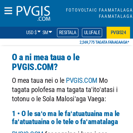
FOTOVOLTAIC FAAMATALAGA
FAAMATALAGA
USD $
SM
RESITALA
ULUFALE
PVGIS24
2,569,775 TAGATA FA'AAGAAGA*
O a ni mea taua o le
PVGIS.COM?
O mea taua nei o le
PVGIS.COM
Mo
tagata polofesa ma tagata taʻitoʻatasi i
totonu o le Sola Malosiʻaga Vaega:
1 • O le saʻo ma le faʻatuatuaina ma le
faʻatuatuaina o le tele o faʻamatalaga