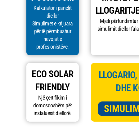
Kalkulator i panelit
LLOGARITJ
diellor
Mjeti përfundimtar 
Simulimet e krijuara
simulimit diellor fala
për të përmbushur
nevojat e
profesionistëve.
ECO SOLAR
LLOGARIO,
FRIENDLY
DHE 
Një çertifikim i
domosdoshëm për
SIMULIM
instaluesit diellorë.