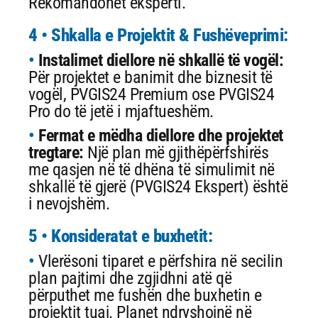
Rekomandohet eksperti.
4 • Shkalla e Projektit & Fushëveprimi:
Instalimet diellore në shkallë të vogël:
Për projektet e banimit dhe biznesit të
vogël, PVGIS24 Premium ose PVGIS24
Pro do të jetë i mjaftueshëm.
Fermat e mëdha diellore dhe projektet
tregtare:
Një plan më gjithëpërfshirës
me qasjen në të dhëna të simulimit në
shkallë të gjerë (PVGIS24 Ekspert) është
i nevojshëm.
5 • Konsideratat e buxhetit:
Vlerësoni tiparet e përfshira në secilin
plan pajtimi dhe zgjidhni atë që
përputhet me fushën dhe buxhetin e
projektit tuaj. Planet ndryshojnë në