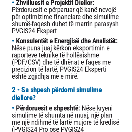
Zhvilluesit e Projektit Diellor:
Përdoruesit e përparuar që kanë nevojë
për optimizime financiare dhe simulime
shumë-faqesh duhet të marrin parasysh
PVGIS24 Ekspert
Konsulentët e Energjisë dhe Analistët:
Nëse puna juaj kërkon eksportimin e
raporteve teknike të hollësishme
(PDF/CSV) dhe të dhënat e faqes me
precizion të lartë, PVGIS24 Eksperti
është zgjidhja më e mirë.
2 • Sa shpesh përdorni simulime
diellore?
Përdoruesit e shpeshtë:
Nëse kryeni
simulime të shumta në muaj, një plan
me një ndihmë të lartë mujore të kredisë
(PVGIS24 Pro ose PVGIS24