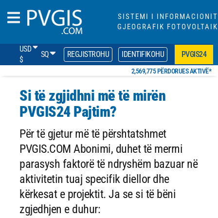
SISTEMI I INFORMACIONIT
GJEOGRAFIK FOTOVOLTAIK
USD
SQ
REGJISTROHU
IDENTIFIKOHU
PVGIS24
$
2,569,775 PËRDORUES AKTIVË*
Si të zgjidhni më të mirën
PVGIS24 Pajtim?
Për të gjetur më të përshtatshmet
PVGIS.COM Abonimi, duhet të merrni
parasysh faktorë të ndryshëm bazuar në
aktivitetin tuaj specifik diellor dhe
kërkesat e projektit. Ja se si të bëni
zgjedhjen e duhur: