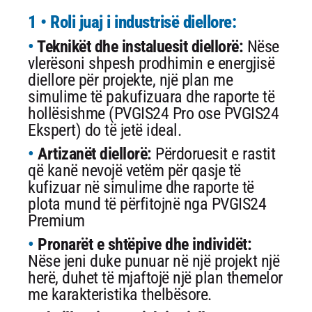
1 • Roli juaj i industrisë diellore:
Teknikët dhe instaluesit diellorë:
Nëse
vlerësoni shpesh prodhimin e energjisë
diellore për projekte, një plan me
simulime të pakufizuara dhe raporte të
hollësishme (PVGIS24 Pro ose PVGIS24
Ekspert) do të jetë ideal.
Artizanët diellorë:
Përdoruesit e rastit
që kanë nevojë vetëm për qasje të
kufizuar në simulime dhe raporte të
plota mund të përfitojnë nga PVGIS24
Premium
Pronarët e shtëpive dhe individët:
Nëse jeni duke punuar në një projekt një
herë, duhet të mjaftojë një plan themelor
me karakteristika thelbësore.