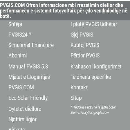
PVGIS.COM Ofron informacione mbi rrezatimin diellor dhe
performancën e sistemit fotovoltaik për çdo vendndodhje në
botë.
Shtëpi
I plotë PVGIS Udhëtar
PVGIS24 ?
Gjej PVGIS
Simulimet financiare
Kuptoj PVGIS
Abonimi
Përdor PVGIS
Manual PVGIS 5.3
Krahasoni konfigurimet
Mjetet e Llogaritjes
Të dhëna specifike
PVGIS.COM
Kontakt
Eco Solar Friendly
Sitap
* Përdorues aktiv në të gjithë botën
Qytetet diellore
Burimi: Analytics.google.com
Njoftim ligjor
Biskota