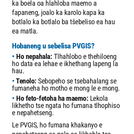
ka boela oa hlahloba maemo a
fapaneng, joalo ka karolo
kapa ka
botlalo ka botlalo ba tšebeliso ea hau
ea matla.
Hobaneng u sebelisa PVGIS?
Ho nepahala:
Tlhahlobo e thehiloeng
ho data ea lehae e ikhethang lapeng la
hau.
Tenolo:
Sebopeho se tsebahalang se
fumaneha ho motho e mong le e mong.
Ho feto-fetoha ha maemo:
Lekola
likhetho tse ngata ho fumana tlhophiso
e nepahetseng.
Le PVGIS, ho fumana khakanyo e