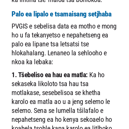
Palo ea lipalo e tsamaisang setjhaba
PVGIS e sebelisa data ea motho e mong
ho u fa tekanyetso e nepahetseng
ea
palo ea lipane tsa letsatsi tse
hlokahalang. Lenaneo la sehlooho
e
nkoa ka lebaka:
1. Tšebeliso ea hau ea matla:
Ka ho
sekaseka likoloto tsa hau tsa
motlakase, sesebelisoa se khetha
karolo ea matla ao u a jeng selemo le
selemo. Sena se lumella tšilafalo e
nepahetseng ea ho kenya sekoaelo ho
koahela tsohle kapa karolo ea litlhoko