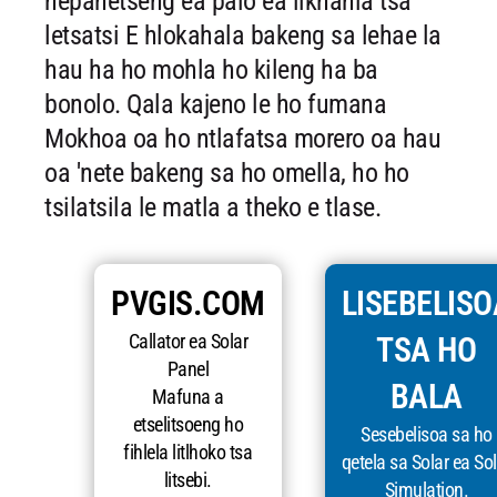
nepahetseng ea palo ea likhahla tsa
letsatsi
E hlokahala bakeng sa lehae la
hau ha ho mohla ho kileng ha ba
bonolo. Qala kajeno le ho fumana
Mokhoa oa ho ntlafatsa morero oa hau
oa 'nete bakeng sa ho omella, ho ho
tsilatsila le
matla a theko e tlase.
PVGIS.COM
LISEBELISO
Callator ea Solar
TSA HO
Panel
BALA
Mafuna a
etselitsoeng ho
Sesebelisoa sa ho
fihlela litlhoko tsa
qetela sa Solar ea Sol
litsebi.
Simulation.