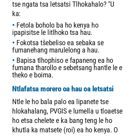
tse ngata tsa letsatsi
Tlhokahalo? "U
ka:
Fetola boholo ba ho kenya ho
ipapisitse le litlhoko tsa hau.
Fokotsa tšebeliso ea sebaka se
fumanehang marulelong a hau.
Bapisa tlhophiso e fapaneng ea ho
fumana tharollo e sebetsang hantle le e
theko e boima.
Ntlafatsa morero oa hau oa letsatsi
Ntle le ho bala palo ea lipanete tse
hlokahalang, PVGIS e lumella
u tloaetse
ho etsa chelete e ka bang teng le ho
khutla ka matsete (roi) ea
ho kenya. O