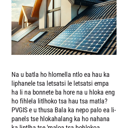
Na u batla ho hlomella ntlo ea hau ka
liphanele tsa letsatsi le letsatsi empa
ha li na bonnete ba hore na u hloka eng
ho fihlela litlhoko tsa hau tsa matla?
PVGIS e u thusa
Bala ka nepo palo ea li-
panels tse hlokahalang ka ho nahana
ka lintlha tse 'maloa tsa bohlokoa.