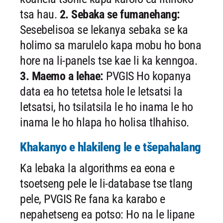
tsa hau.
2. Sebaka se fumanehang:
Sesebelisoa se lekanya sebaka se ka
holimo sa marulelo kapa mobu ho bona
hore na li-panels tse kae li ka kenngoa.
3. Maemo a lehae:
PVGIS Ho kopanya
data ea ho tetetsa hole le letsatsi la
letsatsi, ho tsilatsila le ho inama le ho
inama le ho hlapa ho holisa tlhahiso.
Khakanyo e hlakileng le e tšepahalang
Ka lebaka la algorithms ea eona e
tsoetseng pele le li-database tse tlang
pele, PVGIS
Re fana ka karabo e
nepahetseng ea potso: Ho na le lipane