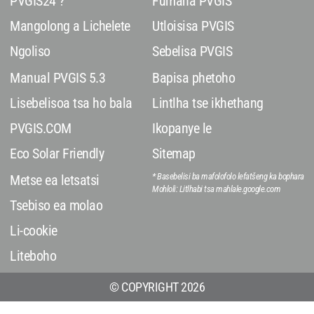
PVGIS24 ?
Fumana PVGIS
Mangolong a Lichelete
Utloisisa PVGIS
Ngoliso
Sebelisa PVGIS
Manual PVGIS 5.3
Bapisa phetoho
Lisebelisoa tsa ho bala
Lintlha tse ikhethang
PVGIS.COM
Ikopanye le
Eco Solar Friendly
Sitemap
* Basebelisi ba mafolofolo lefatšeng ka bophara
Metse ea letsatsi
Mohloli: Litlhabi tsa mahlale.google.com
Tsebiso ea molao
Li-cookie
Liteboho
© COPYRIGHT 2026