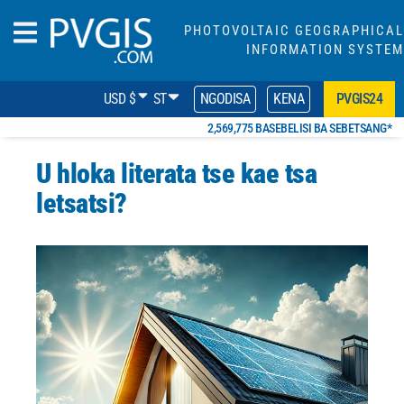
PHOTOVOLTAIC GEOGRAPHICAL
INFORMATION SYSTEM
USD $
ST
NGODISA
KENA
PVGIS24
2,569,775 BASEBELISI BA SEBETSANG*
U hloka literata tse kae tsa
letsatsi?