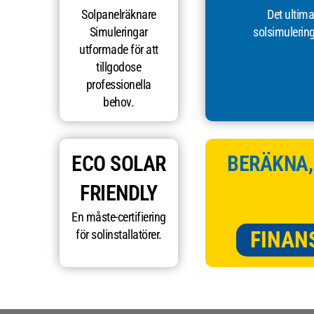
Solpanelräknare
Det ultima
Simuleringar
solsimulering
utformade för att
tillgodose
professionella
behov.
ECO SOLAR
BERÄKNA,
FRIENDLY
En måste-certifiering
FINAN
för solinstallatörer.