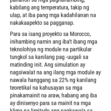
kabilang ang temperatura, takip ng
ulap, at iba pang mga kadahilanan na
nakakaapekto sa pagganap.
Para sa isang proyekto sa Morocco,
inihambing namin ang iba't ibang mga
teknolohiya ng module na partikular
tungkol sa kanilang pag -uugali sa
matinding init. Ang simulation ay
nagsiwalat na ang ilang mga module ay
nawala hanggang sa 22% ng kanilang
teoretikal na kahusayan sa mga
pinakamainit na araw, habang ang iba
ay dinisenyo para sa mainit na mga
klima na limitado ang pagkawala sa