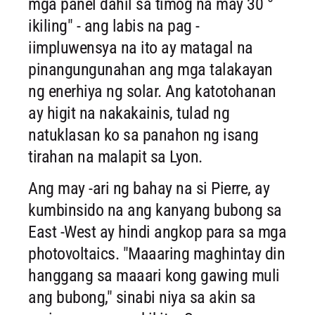
mga panel dahil sa timog na may 30 °
ikiling" - ang labis na pag -
iimpluwensya na ito ay matagal na
pinangungunahan ang mga talakayan
ng enerhiya ng solar. Ang katotohanan
ay higit na nakakainis, tulad ng
natuklasan ko sa panahon ng isang
tirahan na malapit sa Lyon.
Ang may -ari ng bahay na si Pierre, ay
kumbinsido na ang kanyang bubong sa
East -West ay hindi angkop para sa mga
photovoltaics. "Maaaring maghintay din
hanggang sa maaari kong gawing muli
ang bubong," sinabi niya sa akin sa