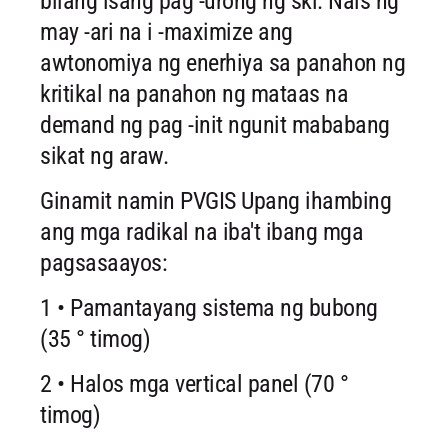
bilang isang pag -urong ng ski. Nais ng
may -ari na i -maximize ang
awtonomiya ng enerhiya sa panahon ng
kritikal na panahon ng mataas na
demand ng pag -init ngunit mababang
sikat ng araw.
Ginamit namin PVGIS Upang ihambing
ang mga radikal na iba't ibang mga
pagsasaayos:
1 • Pamantayang sistema ng bubong
(35 ° timog)
2 • Halos mga vertical panel (70 °
timog)