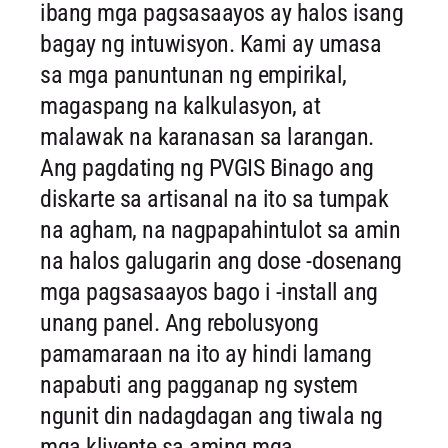
ibang mga pagsasaayos ay halos isang
bagay ng intuwisyon. Kami ay umasa
sa mga panuntunan ng empirikal,
magaspang na kalkulasyon, at
malawak na karanasan sa larangan.
Ang pagdating ng PVGIS Binago ang
diskarte sa artisanal na ito sa tumpak
na agham, na nagpapahintulot sa amin
na halos galugarin ang dose -dosenang
mga pagsasaayos bago i -install ang
unang panel. Ang rebolusyong
pamamaraan na ito ay hindi lamang
napabuti ang pagganap ng system
ngunit din nadagdagan ang tiwala ng
mga kliyente sa aming mga