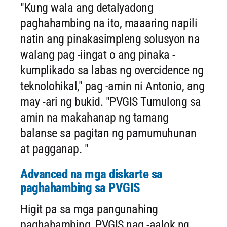
"Kung wala ang detalyadong
paghahambing na ito, maaaring napili
natin ang pinakasimpleng solusyon na
walang pag -iingat o ang pinaka -
kumplikado sa labas ng overcidence ng
teknolohikal," pag -amin ni Antonio, ang
may -ari ng bukid. "PVGIS Tumulong sa
amin na makahanap ng tamang
balanse sa pagitan ng pamumuhunan
at pagganap. "
Advanced na mga diskarte sa
paghahambing sa PVGIS
Higit pa sa mga pangunahing
paghahambing, PVGIS nag -aalok ng