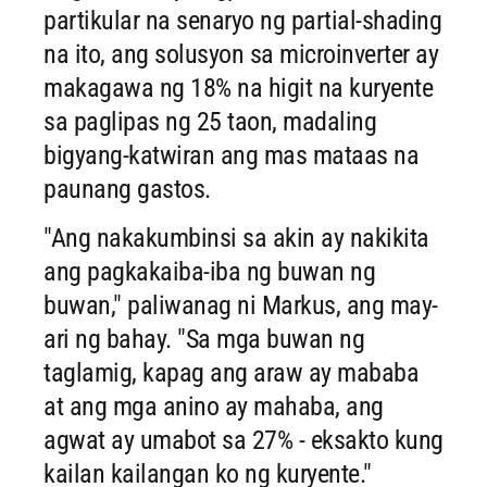
partikular na senaryo ng partial-shading
na ito, ang solusyon sa microinverter ay
makagawa ng 18% na higit na kuryente
sa paglipas ng 25 taon, madaling
bigyang-katwiran ang mas mataas na
paunang gastos.
"Ang nakakumbinsi sa akin ay nakikita
ang pagkakaiba-iba ng buwan ng
buwan," paliwanag ni Markus, ang may-
ari ng bahay. "Sa mga buwan ng
taglamig, kapag ang araw ay mababa
at ang mga anino ay mahaba, ang
agwat ay umabot sa 27% - eksakto kung
kailan kailangan ko ng kuryente."