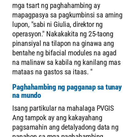
mga tsart ng paghahambing ay
mapagpasya sa pagkumbinsi sa aming
lupon, "sabi ni Giulia, direktor ng
operasyon." Nakakakita ng 25-taong
pinansiyal na tilapon na ginawa ang
bentahe ng bifacial modules na agad
na malinaw sa kabila ng kanilang mas
mataas na gastos sa itaas. "
Paghahambing ng pagganap sa tunay
na mundo
Isang partikular na mahalaga PVGIS
Ang tampok ay ang kakayahang
pagsamahin ang detalyadong data ng
panahon sa mga paghahambing,