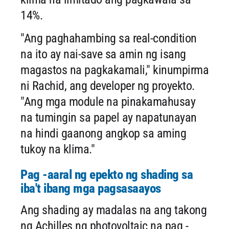
14%.
"Ang paghahambing sa real-condition
na ito ay nai-save sa amin ng isang
magastos na pagkakamali," kinumpirma
ni Rachid, ang developer ng proyekto.
"Ang mga module na pinakamahusay
na tumingin sa papel ay napatunayan
na hindi gaanong angkop sa aming
tukoy na klima."
Pag -aaral ng epekto ng shading sa
iba't ibang mga pagsasaayos
Ang shading ay madalas na ang takong
ng Achilles ng photovoltaic na pag -