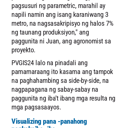
pagsusuri ng parametric, marahil ay
napili namin ang isang karaniwang 3
metro, na nagsasakripisyo ng halos 7%
ng taunang produksiyon," ang
paggunita ni Juan, ang agronomist sa
proyekto.
PVGIS24 lalo na pinadali ang
pamamaraang ito kasama ang tampok
na paghahambing sa side-by-side, na
nagpapagana ng sabay-sabay na
paggunita ng iba't ibang mga resulta ng
mga pagsasaayos.
Visualizing pana -panahong