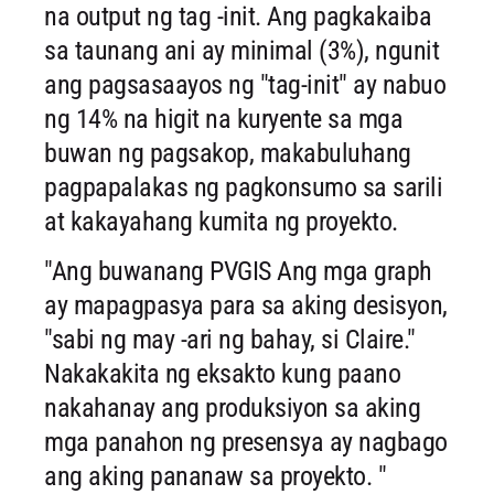
na output ng tag -init. Ang pagkakaiba
sa taunang ani ay minimal (3%), ngunit
ang pagsasaayos ng "tag-init" ay nabuo
ng 14% na higit na kuryente sa mga
buwan ng pagsakop, makabuluhang
pagpapalakas ng pagkonsumo sa sarili
at kakayahang kumita ng proyekto.
"Ang buwanang PVGIS Ang mga graph
ay mapagpasya para sa aking desisyon,
"sabi ng may -ari ng bahay, si Claire."
Nakakakita ng eksakto kung paano
nakahanay ang produksiyon sa aking
mga panahon ng presensya ay nagbago
ang aking pananaw sa proyekto. "