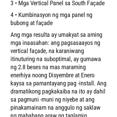
3 • Mga Vertical Panel sa South Façade
4 • Kumbinasyon ng mga panel ng
bubong at façade
Ang mga resulta ay umakyat sa aming
mga inaasahan: ang pagsasaayos ng
vertical façade, na karaniwang
itinuturing na suboptimal, ay gumawa
ng 2.8 beses na mas maraming
enerhiya noong Disyembre at Enero
kaysa sa pamantayang pag -install. Ang
dramatikong pagkakaiba na ito ay dahil
sa pagmuni -muni ng niyebe at ang
pinakamainam na anggulo ng saklaw
ng mababang araw ng taglamig.