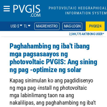
PHOTOVOLTAIC HEOGRAPHICAL
INFORMATION SYSTEM
USD $
TL
MAGREHISTRO
MAG-LOGIN
PVGIS24
2,569,775 AKTIBONG USER*
Paghahambing ng iba't ibang
mga pagsasaayos ng
photovoltaic PVGIS: Ang sining
ng pag -optimize ng solar
Kapag sinimulan ko ang pagdidisenyo
ng mga pag -install ng photovoltaic
mga labinlimang taon na ang
nakalilipas, ang paghahambing ng iba't