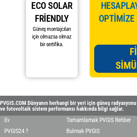
ECO SOLAR
HESAPLAY
FRIENDLY
OPTİMİZE
Güneş montajcıları
için olmazsa olmaz
bir sertifika.
F
SIMÜ
PVGIS.COM Dünyanın herhangi bir yeri için güneş radyasyonu
ve fotovoltaik sistem performansı hakkında bilgi sağlar.
Ev
Tamamlamak PVGIS Rehber
PVGIS24 ?
Bulmak PVGIS