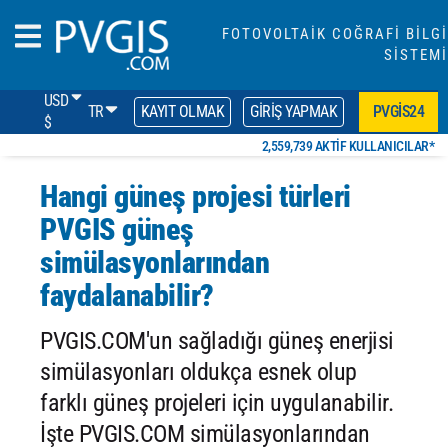
FOTOVOLTAİK COĞRAFİ BİLGİ
SİSTEMİ
USD
TR
KAYIT OLMAK
GIRIŞ YAPMAK
PVGIS24
$
2,559,739 AKTIF KULLANICILAR*
Hangi güneş projesi türleri
PVGIS güneş
simülasyonlarından
faydalanabilir?
PVGIS.COM'un sağladığı güneş enerjisi
simülasyonları oldukça esnek olup
farklı güneş projeleri için uygulanabilir.
İşte PVGIS.COM simülasyonlarından