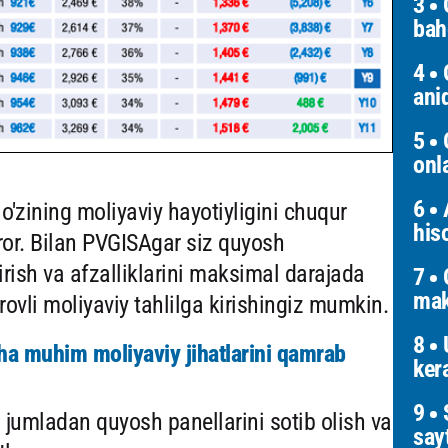
3
Q
bah
4
Q
ani
5
O
onl
6
A
 o'zining moliyaviy hayotiyligini chuqur
his
ror. Bilan PVGISAgar siz quyosh
irish va afzalliklarini maksimal darajada
7
Q
mak
vli moliyaviy tahlilga kirishingiz mumkin.
8
U
cha muhim moliyaviy jihatlarini qamrab
ker
9
S
 jumladan quyosh panellarini sotib olish va
say