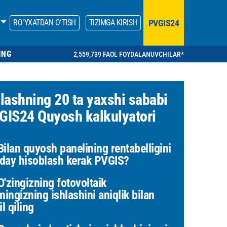
PVGIS24
ROʻYXATDAN OʻTISH
TIZIMGA KIRISH
ING
2,559,739 FAOL FOYDALANUVCHILAR*
hlashning 20 ta yaxshi sababi
GIS24 Quyosh kalkulyatori
ilan quyosh panelining rentabelligini
day hisoblash kerak PVGIS?
'zingizning fotovoltaik
mingizning ishlashini aniqlik bilan
il qiling