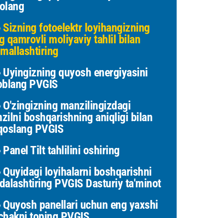
olang
Sizning fotoelektr loyihangizning
g qamrovli moliyaviy tahlil bilan
imallashtiring
Uyingizning quyosh energiyasini
oblang PVGIS
O'zingizning manzilingizdagi
zilni boshqarishning aniqligi bilan
qoslang PVGIS
Panel Tilt tahlilini oshiring
Quyidagi loyihalarni boshqarishni
dalashtiring PVGIS Dasturiy ta'minot
Quyosh panellari uchun eng yaxshi
chakni toping PVGIS