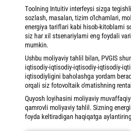
Toolning Intuitiv interfeysi sizga tegishl
sozlash, masalan, tizim o'lchamlari, mol
energiya tariflari kabi hisob-kitoblarni
siz har xil stsenariylarni eng foydali v
mumkin.
Ushbu moliyaviy tahlil bilan, PVGIS shu
iqtisodiy-iqtisodiy-iqtisodiy-iqtisodiy-iqt
iqtisodiyligini baholashga yordam berad
orqali siz fotovoltaik o'rnatishning rent
Quyosh loyihasini moliyaviy muvaffaqiy
qamrovli moliyaviy tahlil. Sizning ener
foyda keltiradigan haqiqatga aylantiring