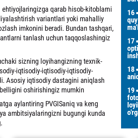
i ehtiyojlaringizga qarab hisob-kitoblarni
16
iyalashtirish variantlari yoki mahalliy
quy
ma'
 sozlash imkonini beradi. Bundan tashqari,
ariantlarni tanlash uchun taqqoslashingiz
17
opt
ins
nchaki sizning loyihangizning texnik-
18
isodiy-iqtisodiy-iqtisodiy-iqtisodiy-
ani
i. Asosiy iqtisodiy dastagini aniqlash
abelligini oshirishingiz mumkin
19
foto
atga aylantiring PVGISaniq va keng
loy
o'r
giya ambitsiyalaringizni bugungi kunda
.