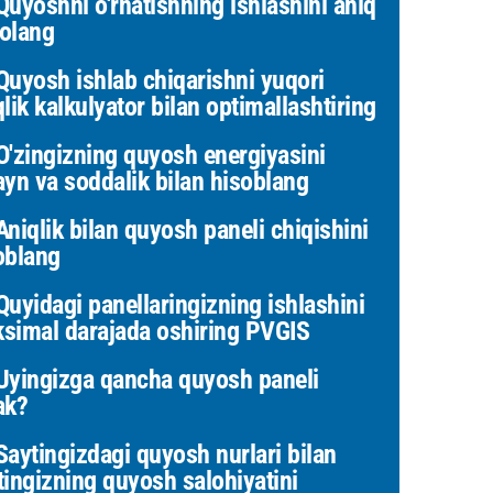
uyoshni o'rnatishning ishlashini aniq
olang
uyosh ishlab chiqarishni yuqori
qlik kalkulyator bilan optimallashtiring
'zingizning quyosh energiyasini
ayn va soddalik bilan hisoblang
niqlik bilan quyosh paneli chiqishini
oblang
uyidagi panellaringizning ishlashini
simal darajada oshiring PVGIS
yingizga qancha quyosh paneli
ak?
aytingizdagi quyosh nurlari bilan
tingizning quyosh salohiyatini