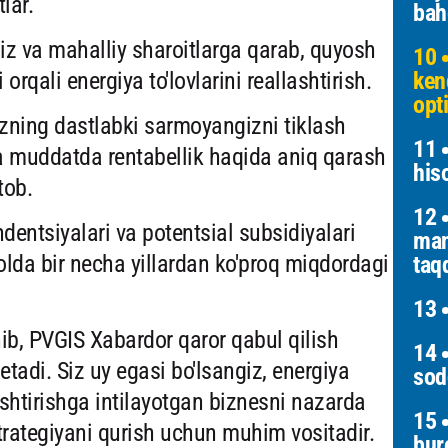
lar.
bah
giz va mahalliy sharoitlarga qarab, quyosh
10
 orqali energiya to'lovlarini reallashtirish.
ken
opt
zning dastlabki sarmoyangizni tiklash
11
ta muddatda rentabellik haqida aniq qarash
his
tob.
12
dentsiyalari va potentsial subsidiyalari
man
olda bir necha yillardan ko'proq miqdordagi
taq
13
b, PVGIS Xabardor qaror qabul qilish
14
tadi. Siz uy egasi bo'lsangiz, energiya
sod
lashtirishga intilayotgan biznesni nazarda
15
trategiyani qurish uchun muhim vositadir.
bur