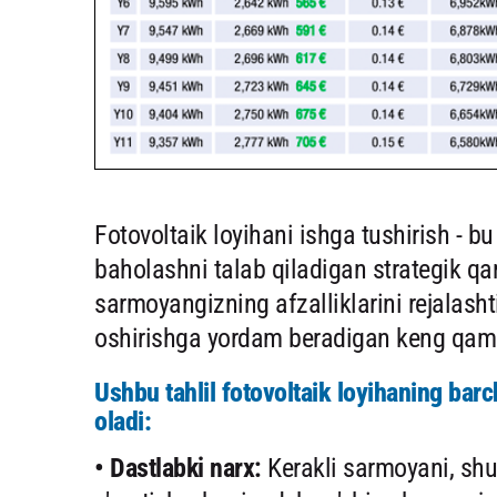
Fotovoltaik loyihani ishga tushirish - bu
baholashni talab qiladigan strategik qa
sarmoyangizning afzalliklarini rejalasht
oshirishga yordam beradigan keng qamro
Ushbu tahlil fotovoltaik loyihaning bar
oladi:
• Dastlabki narx:
Kerakli sarmoyani, shu