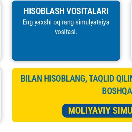
HISOBLASH VOSITALARI
Eng yaxshi oq rang simulyatsiya
vositasi.
BILAN HISOBLANG, TAQLID QIL
BOSHQA
MOLIYAVIY SIM