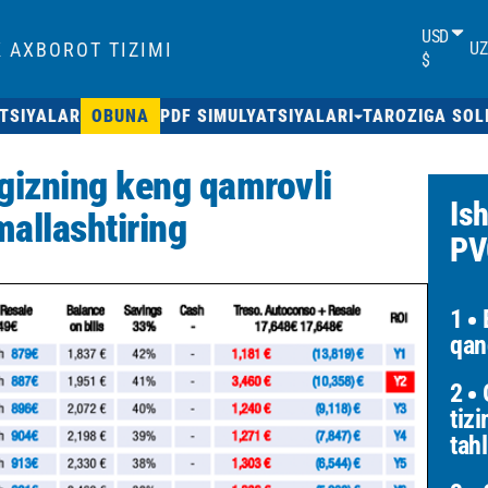
USD
 AXBOROT TIZIMI
UZ
$
ATSIYALAR
OBUNA
PDF SIMULYATSIYALARI
TAROZIGA SOL
ngizning keng qamrovli
Is
mallashtiring
PV
1
B
qan
2
O
tizi
tahl