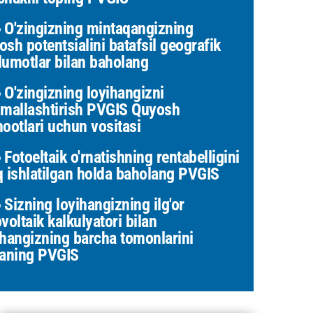
O'zingizning mintaqangizning
osh potentsialini batafsil geografik
lumotlar bilan baholang
O'zingizning loyihangizni
imallashtirish PVGIS Quyosh
hootlari uchun vositasi
Fotoeltaik o'rnatishning rentabelligini
q ishlatilgan holda baholang PVGIS
Sizning loyihangizning ilg'or
voltaik kalkulyatori bilan
ihangizning barcha tomonlarini
ganing PVGIS