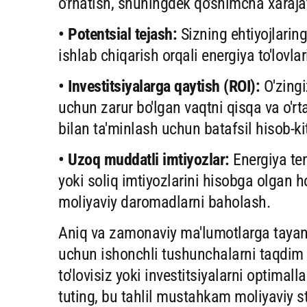
o'rnatish, shuningdek qo'shimcha xarajat
• Potentsial tejash:
Sizning ehtiyojlarin
ishlab chiqarish orqali energiya to'lovlari
• Investitsiyalarga qaytish (ROI):
O'zingi
uchun zarur bo'lgan vaqtni qisqa va o'r
bilan ta'minlash uchun batafsil hisob-ki
• Uzoq muddatli imtiyozlar:
Energiya ten
yoki soliq imtiyozlarini hisobga olgan h
moliyaviy daromadlarni baholash.
Aniq va zamonaviy ma'lumotlarga tayani
uchun ishonchli tushunchalarni taqdim e
to'lovisiz yoki investitsiyalarni optimal
tuting, bu tahlil mustahkam moliyaviy s