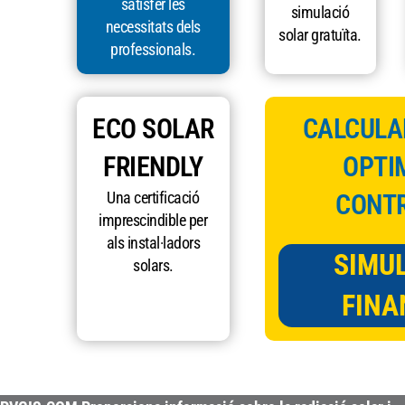
satisfer les
simulació
necessitats dels
solar gratuïta.
professionals.
ECO SOLAR
CALCULAR
FRIENDLY
OPTIM
Una certificació
CONTR
imprescindible per
als instal·ladors
SIMU
solars.
FINA