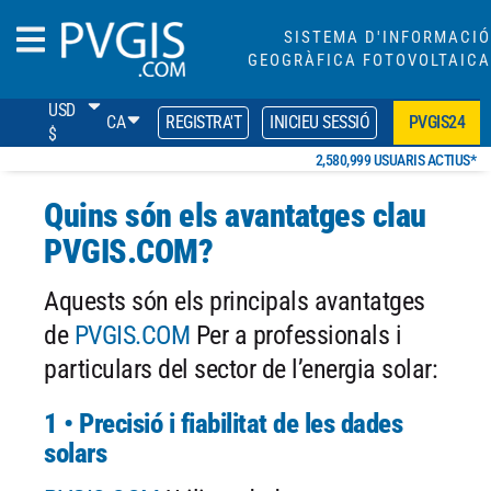
SISTEMA D'INFORMACIÓ
GEOGRÀFICA FOTOVOLTAICA
USD
CA
REGISTRA'T
INICIEU SESSIÓ
PVGIS24
$
2,580,999 USUARIS ACTIUS*
Quins són els avantatges clau
PVGIS.COM?
Aquests són els principals avantatges
de
PVGIS.COM
Per a professionals i
particulars del sector de l’energia solar:
1 • Precisió i fiabilitat de les dades
solars