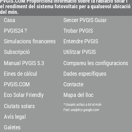
PVGIS.COM Proporciona informació sobre la radiació solar i
el rendiment del sistema fotovoltaic per a qualsevol ubicació
del món.
Casa
Sencer PVGIS Guiar
PVGIS24 ?
Trobar PVGIS
Simulacions financeres
Entendre PVGIS
Subscripció
Utilitzar PVGIS
Manual PVGIS 5.3
Compareu les configuracions
Eines de càlcul
Dades específiques
PVGIS.COM
Contacte
Eco Solar Friendly
Mapa del lloc
* Usuaris actius a tot el món
Ciutats solars
Font: analytics.google.com
Avís legal
Galetes