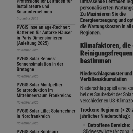
Professioneller Leitfaden für
umfassende Leitfaden leg
Installateure und
personalisierten Wartungs
Solarunternehmen
Zu Maximieren Sie die
Dezember 2025
Energieerzeugung und opt
die Wartungskosten in all
PVGIS Inselanlage-Rechner:
Regionen.
Batterien für Autarke Häuser
in Paris Dimensionieren
(Anleitung 2025)
Klimafaktoren, die 
November 2025
Reinigungsfrequen
PVGIS Solar Rennes:
bestimmen
Sonnensimulation in der
Bretagne
Niederschlagsmuster und
November 2025
Verfällenakkumulation
PVGIS Solar Montpellier:
Niederschlag spielt eine k
Solarproduktion im
bei der Sauberkeit der Sola
Mittelmeerraum Frankreichs
verschiedenen US -Klimazo
November 2025
Trockene Regionen (< 20 
PVGIS Solar Lille: Solarrechner
jährlicher Niederschlag):
in Nordfrankreich
November 2025
Betroffene Bereiche:
Südwestwüste (Arizona, 
PVGIS Solar Bordeaux: