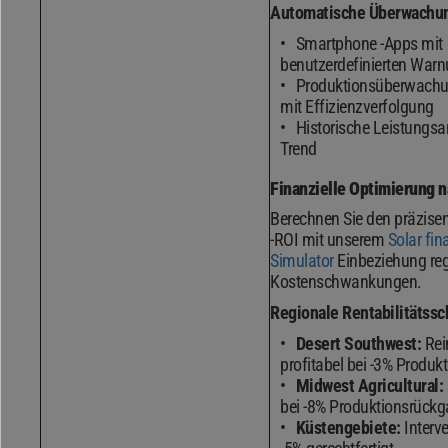
Automatische Überwachu
Smartphone -Apps mit
benutzerdefinierten War
Produktionsüberwach
mit Effizienzverfolgung
Historische Leistungs
Trend
Finanzielle Optimierung 
Berechnen Sie den präzise
-ROI mit unserem
Solar fin
Simulator
Einbeziehung reg
Kostenschwankungen.
Regionale Rentabilitätssc
Desert Southwest:
Rei
profitabel bei -3% Produkt
Midwest Agricultural:
bei -8% Produktionsrück
Küstengebiete:
Interve