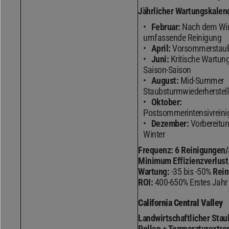
Jährlicher Wartungskalen
Februar:
Nach dem Win
umfassende Reinigung
April:
Vorsommerstaub
Juni:
Kritische Wartung
Saison-Saison
August:
Mid-Summer
Staubsturmwiederherstel
Oktober:
Postsommerintensivrein
Dezember:
Vorbereitu
Winter
Frequenz:
6 Reinigungen/
Minimum
Effizienzverlus
Wartung:
-35 bis -50%
Rein
ROI:
400-650% Erstes Jahr
California Central Valley
Landwirtschaftlicher Stau
Pollen + Temperaturextr