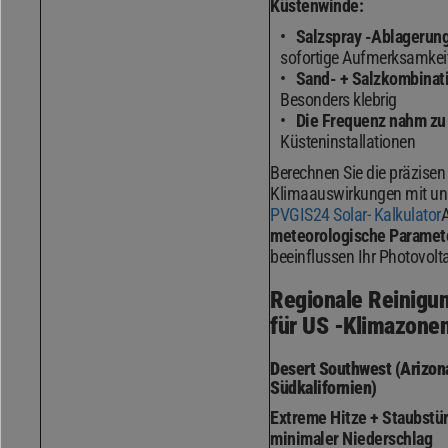
Küstenwinde:
Salzspray -Ablagerun
sofortige Aufmerksamkeit
Sand- + Salzkombinat
Besonders klebrig
Die Frequenz nahm zu
Küsteninstallationen
Berechnen Sie die präzisen
Klimaauswirkungen mit un
PVGIS24 Solar- Kalkulator
meteorologische Paramet
beeinflussen Ihr Photovolta
Regionale Reinigu
für US -Klimazone
Desert Southwest (Arizon
Südkalifornien)
Extreme Hitze + Staubstü
minimaler Niederschlag