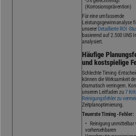
-5% gerechtfertigt
(Korrosionsprävention)
Für eine umfassende
Leistungsgewinnanalyse fi
unserer
Detaillierte ROI -Stu
basierend auf 2.500 UNS In
analysiert.
Häufige Planungsf
und kostspielige F
Schlechte Timing -Entsche
können die Wirksamkeit de
dramatisch verringern. Kons
unseren Leitfaden zu
7 Kri
Reinigungsfehler zu verme
Zeitplanoptimierung.
Teuerste Timing -Fehler:
Reinigung unmittelbar 
vorhersehbaren