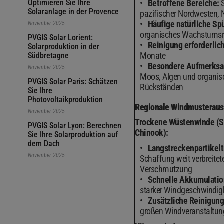
Optimieren Sie Ihre
Betroffene Bereiche:
S
Solaranlage in der Provence
pazifischer Nordwesten, 
Häufige natürliche Sp
November 2025
organisches Wachstumsr
PVGIS Solar Lorient:
Reinigung erforderlich
Solarproduktion in der
Monate
Südbretagne
Besondere Aufmerksa
November 2025
Moos, Algen und organis
PVGIS Solar Paris: Schätzen
Rückständen
Sie Ihre
Photovoltaikproduktion
Regionale Windmusterau
November 2025
Trockene Wüstenwinde (S
PVGIS Solar Lyon: Berechnen
Chinook):
Sie Ihre Solarproduktion auf
dem Dach
Langstreckenpartikelt
November 2025
Schaffung weit verbreitet
Verschmutzung
Schnelle Akkumulatio
starker Windgeschwindig
Zusätzliche Reinigung
großen Windveranstaltun