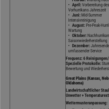
April:
Vorbereitung des
Vorhurrikans Jahreszeit
Juni:
Mid-Summer
Intensivreinigung
August:
Pre-Peak-Hurri
Wartung
Oktober:
Nachhurrikan
Saisonwiederherstellung
Dezember:
Jahresend
umfassender Service
Frequenz:
6 Reinigungen/
Spezielle Protokolle:
Stur
Bewertung und Wiederherst
Great Plains (Kansas, Neb
Oklahoma)
Landwirtschaftlicher Stau
Unwetter + Temperaturex
Wettermusteranpassung: