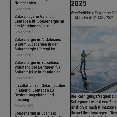
2025
Nordspanien
Dezember 2025
Veröffentlicht:
4. September 20
Solaranlage in Valencia:
Aktualisiert:
26. März 2026
Leitfaden für Solarenergie an
der Mittelmeerküste
Dezember 2025
Solarenergie in Andalusien:
Warum Südspanien in der
Solarenergie führend ist
Dezember 2025
Solarenergie in Barcelona:
Vollständiger Leitfaden für
Solarprojekte in Katalonien
Dezember 2025
Installation von Solarmodulen
in Madrid: Leitfaden zu
Bestrahlungsdaten und
Die Reinigungsfrequenz d
Leistung
Solarpanel reicht von 2 bi
Dezember 2025
jährlich je nach Klimazone
Umweltbedingungen.
Dies
Solarenergie in Spanien: