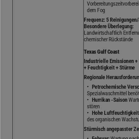
Vorbereitungszeitvorberei
dem Fog
Frequenz:
5 Reinigungen/
Besondere Überlegung:
Landwirtschaftlich Entfer
chemischer Rückstände
Texas Gulf Coast
Industrielle Emissionen +
+ Feuchtigkeit + Stürme
Regionale Herausforderu
Petrochemische Vers
Spezialwaschmittel benö
Hurrikan -Saison
Wart
stören
Hohe Luftfeuchtigkeit
des organischen Wachs
Stürmisch angepasster Ze
Februar:
Wartung nach