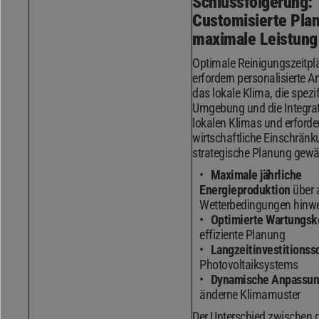
Schlussfolgerung:
Customisierte Plan
maximale Leistung
Optimale Reinigungszeitpl
erfordern personalisierte A
das lokale Klima, die spezi
Umgebung und die Integrat
lokalen Klimas und erforde
wirtschaftliche Einschränk
strategische Planung gewäh
Maximale jährliche
Energieproduktion
über a
Wetterbedingungen hinw
Optimierte Wartungsk
effiziente Planung
Langzeitinvestitionss
Photovoltaiksystems
Dynamische Anpassu
änderne Klimamuster
Der Unterschied zwischen 