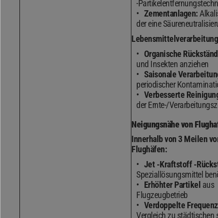
-Partikelentfernungstech
Zementanlagen:
Alkali
der eine Säureneutralisier
Lebensmittelverarbeitun
Organische Rückstän
und Insekten anziehen
Saisonale Verarbeitun
periodischer Kontaminati
Verbesserte Reinigun
der Ernte-/Verarbeitungsz
Neigungsnähe von Flugha
Innerhalb von 3 Meilen v
Flughäfen:
Jet -Kraftstoff -Rück
Speziallösungsmittel ben
Erhöhter Partikel
aus
Flugzeugbetrieb
Verdoppelte Frequenz
Vergleich zu städtischen 