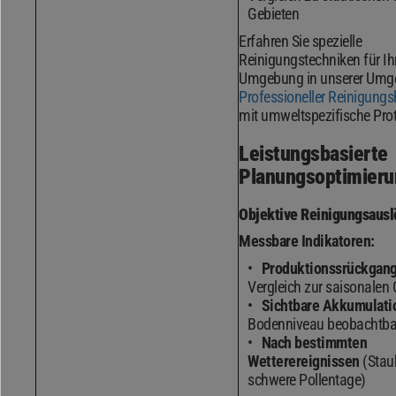
Gebieten
Erfahren Sie spezielle
Reinigungstechniken für Ih
Umgebung in unserer Um
Professioneller Reinigung
mit umweltspezifische Prot
Leistungsbasierte
Planungsoptimieru
Objektive Reinigungsausl
Messbare Indikatoren:
Produktionssrückgang
Vergleich zur saisonalen 
Sichtbare Akkumulati
Bodenniveau beobachtba
Nach bestimmten
Wetterereignissen
(Stau
schwere Pollentage)