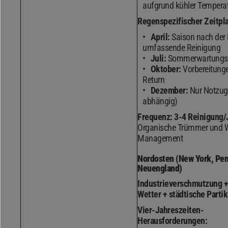
aufgrund kühler Tempera
Regenspezifischer Zeitpl
April:
Saison nach der 
umfassende Reinigung
Juli:
Sommerwartungsf
Oktober:
Vorbereitunge
Return
Dezember:
Nur Notzug
abhängig)
Frequenz:
3-4 Reinigung/
Organische Trümmer und
Management
Nordosten (New York, Pen
Neuengland)
Industrieverschmutzung +
Wetter + städtische Partik
Vier-Jahreszeiten-
Herausforderungen: