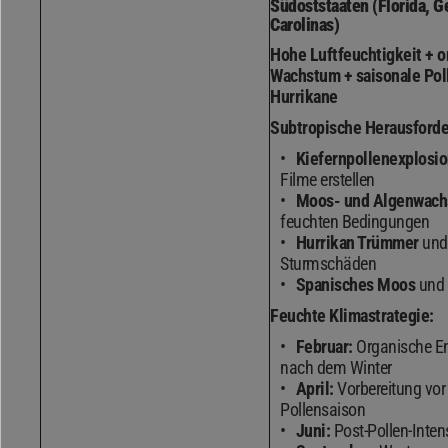
Südoststaaten (Florida, G
Carolinas)
Hohe Luftfeuchtigkeit + 
Wachstum + saisonale Pol
Hurrikane
Subtropische Herausford
Kiefernpollenexplosi
Filme erstellen
Moos- und Algenwac
feuchten Bedingungen
Hurrikan Trümmer
und
Sturmschäden
Spanisches Moos
und
Feuchte Klimastrategie:
Februar:
Organische E
nach dem Winter
April:
Vorbereitung vor
Pollensaison
Juni:
Post-Pollen-Inten