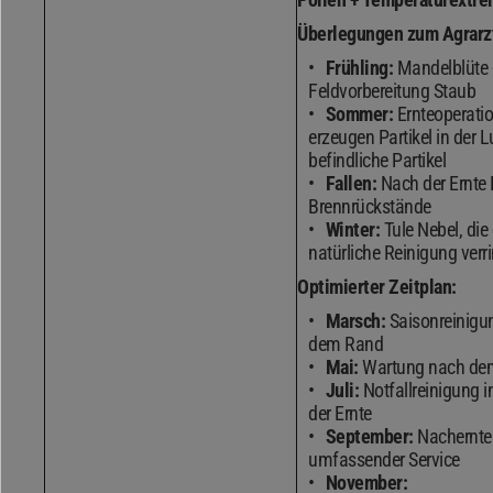
Überlegungen zum Agrarz
Frühling:
Mandelblüte 
Feldvorbereitung Staub
Sommer:
Ernteoperati
erzeugen Partikel in der L
befindliche Partikel
Fallen:
Nach der Ernte 
Brennrückstände
Winter:
Tule Nebel, die 
natürliche Reinigung verri
Optimierter Zeitplan:
Marsch:
Saisonreinigu
dem Rand
Mai:
Wartung nach dem
Juli:
Notfallreinigung in
der Ernte
September:
Nachernte
umfassender Service
November: