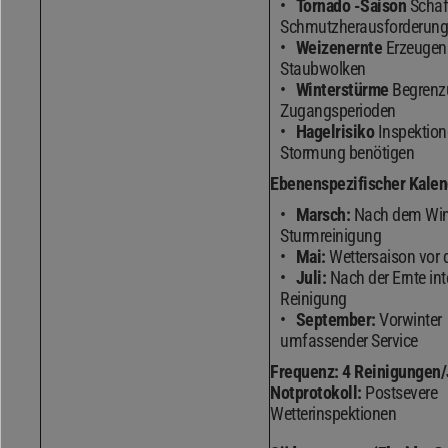
Tornado -Saison
Schaf
Schmutzherausforderun
Weizenernte
Erzeugen 
Staubwolken
Winterstürme
Begrenz
Zugangsperioden
Hagelrisiko
Inspektion
Stormung benötigen
Ebenenspezifischer Kalen
Marsch:
Nach dem Wint
Sturmreinigung
Mai:
Wettersaison vor 
Juli:
Nach der Ernte int
Reinigung
September:
Vorwinter
umfassender Service
Frequenz:
4 Reinigungen/
Notprotokoll:
Postsevere
Wetterinspektionen