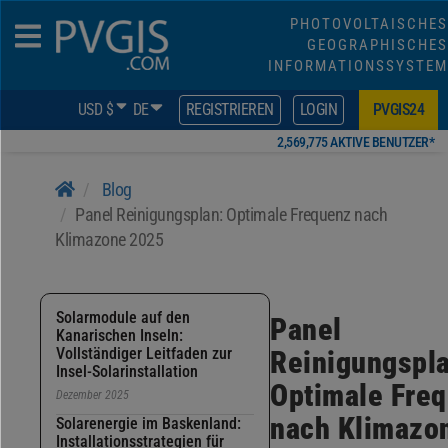
PHOTOVOLTAISCHES
GEOGRAPHISCHES
INFORMATIONSSYSTEM
USD $
DE
REGISTRIEREN
LOGIN
PVGIS24
2,569,775 AKTIVE BENUTZER*
Blog
Panel Reinigungsplan: Optimale Frequenz nach
Klimazone 2025
Solarmodule auf den
Panel
Kanarischen Inseln:
Vollständiger Leitfaden zur
Reinigungspl
Insel-Solarinstallation
Optimale Fre
Dezember 2025
nach Klimazo
Solarenergie im Baskenland:
Installationsstrategien für