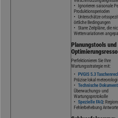
Verschmutzungseignisse
Ignorieren saisonale Pe
Produktionsperioden
Unterschätze ortsspezi
örtliche Bedingungen
Starre Zeitpläne, die ni
Wettervariationen angepa
Planungstools und
Optimierungsresso
Perfektionieren Sie Ihre
Wartungsstrategie mit:
PVGIS 5.3 Taschenrec
Präzise lokal meteorolog
Technische Dokument
Überwachungs- und
Wartungsprotokolle
Spezielle FAQ
:
Regions
Fehlerbehebung Antwort