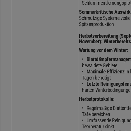
Schlammentfernungsprot
Sommerkritische Auswirk
Schmutzige Systeme verlie
Spitzenproduktion
Herbstvorbereitung (Sep
November): Winterbereits
Wartung vor dem Winter:
Blattdämpfermanage
bewaldete Gebiete
Maximale Effizienz
in 
Tagen benötigt
Letzte Reinigungsfens
harten Winterbedingunge
Herbstprotokolle:
Regelmäßige Blattentf
Tafelbereichen
Umfassende Reinigung 
Temperatur sinkt