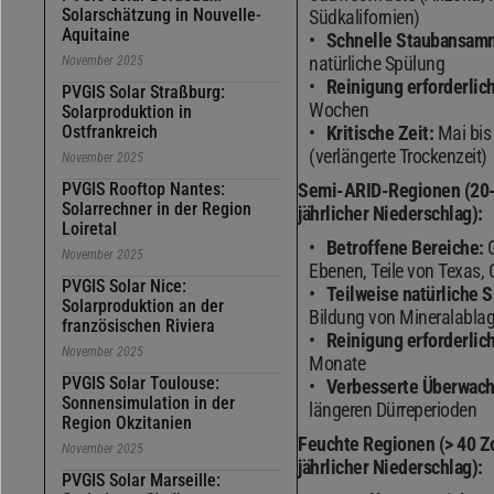
Solarschätzung in Nouvelle-
Südkalifornien)
Aquitaine
Schnelle Staubansam
natürliche Spülung
November 2025
Reinigung erforderlich
PVGIS Solar Straßburg:
Wochen
Solarproduktion in
Ostfrankreich
Kritische Zeit:
Mai bis
(verlängerte Trockenzeit)
November 2025
PVGIS Rooftop Nantes:
Semi-ARID-Regionen (20-
Solarrechner in der Region
jährlicher Niederschlag):
Loiretal
Betroffene Bereiche:
G
November 2025
Ebenen, Teile von Texas,
PVGIS Solar Nice:
Teilweise natürliche 
Solarproduktion an der
Bildung von Mineralabla
französischen Riviera
Reinigung erforderlich
November 2025
Monate
PVGIS Solar Toulouse:
Verbesserte Überwac
Sonnensimulation in der
längeren Dürreperioden
Region Okzitanien
Feuchte Regionen (> 40 Zo
November 2025
jährlicher Niederschlag):
PVGIS Solar Marseille: