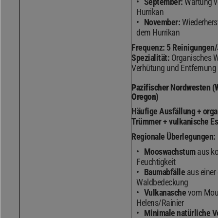
September:
Wartung v
Hurrikan
November:
Wiederhers
dem Hurrikan
Frequenz:
5 Reinigungen/
Spezialität:
Organisches 
Verhütung und Entfernung
Pazifischer Nordwesten (
Oregon)
Häufige Ausfällung + org
Trümmer + vulkanische Es
Regionale Überlegungen:
Mooswachstum
aus ko
Feuchtigkeit
Baumabfälle
aus einer 
Waldbedeckung
Vulkanasche
vom Moun
Helens/Rainier
Minimale natürliche 