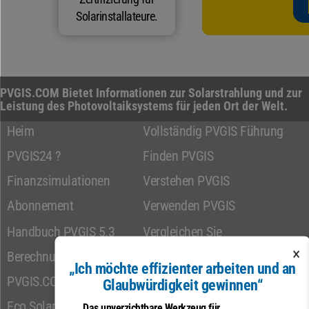
Solarinstallateure.
PVGIS.COM Bietet Informationen zur Solarstrahlung und zur
Leistung des Photovoltaiksystems für jeden Ort der Welt.
Heim
Vollständig PVGIS Führung
PVGIS24 ?
Finden PVGIS
Finanzsimulationen
Verstehen PVGIS
Abonnement
Verwenden PVGIS
Handbuch PVGIS 5.3
Vergleichen Sie
Konfigurationen
×
Berechnungswerkzeuge
„Ich möchte effizienter arbeiten und an
Spezifische Daten
PVGIS.COM
Glaubwürdigkeit gewinnen“
Kontakt
Eco Solar Friendly
Das unverzichtbare Werkzeug für