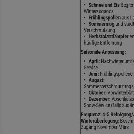
Schnee und Eis
Begren
Winterzugangs
Frühlingspollen
aus L
Sommermog
und städt
Verschmutzung
Herbstblattdämpfer
er
häufige Entfernung
Saisonale Anpassung:
April:
Nachwinter umf
Service
Juni:
Frühlingspollene
August:
Sommerverschmutzungsr
Oktober:
Vorwinterblat
Dezember:
Abschließen
Snow-Service (falls zugän
Frequenz:
4-5 Reinigung/
Winterüberlegung:
Beschr
Zugang November März