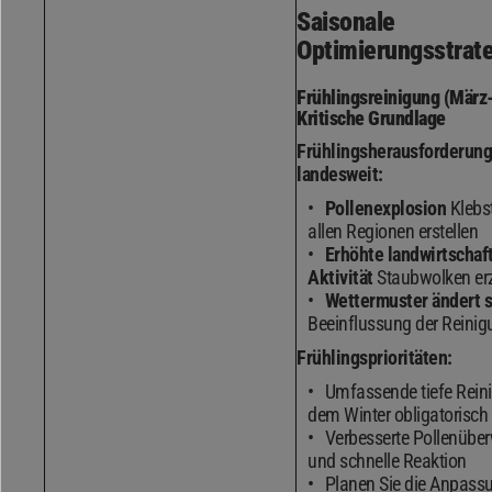
Saisonale
Optimierungsstrat
Frühlingsreinigung (März
Kritische Grundlage
Frühlingsherausforderun
landesweit:
Pollenexplosion
Klebst
allen Regionen erstellen
Erhöhte landwirtschaf
Aktivität
Staubwolken er
Wettermuster ändert s
Beeinflussung der Reinig
Frühlingsprioritäten:
Umfassende tiefe Rein
dem Winter obligatorisch
Verbesserte Pollenüb
und schnelle Reaktion
Planen Sie die Anpass