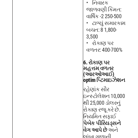
નિવારક
જાળવણી કિંમત:
વાર્ષિક -2 250-500
ટાળ્યું સમારકામ
બચત: 8 1,800-
3,500
રોકાણ પર
વળતર: 400-700%
6. રોકાણ પર
મહત્તમ વળતર
(આરઓઆઈ)
optim પ્ટિમાઇઝેશન
રહેણાંક સૌર
ઇન્સ્ટોલેશન 10,000
થી 25,000 ડોલરનું
રોકાણ રજૂ કરે છે.
નિયમિત સફાઈ
પેબેક પીરિયડ્સને
વેગ આપે છે
અને
લાંબા ગાળાની