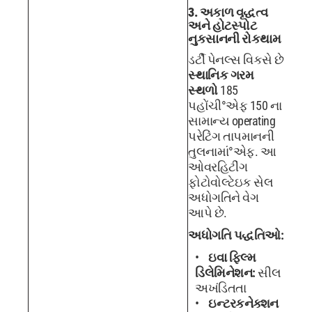
3. અકાળ વૃદ્ધત્વ
અને હોટસ્પોટ
નુકસાનની રોકથામ
ડર્ટી પેનલ્સ વિકસે છે
સ્થાનિક ગરમ
સ્થળો
185
પહોંચી°એફ 150 ના
સામાન્ય operating
પરેટિંગ તાપમાનની
તુલનામાં°એફ. આ
ઓવરહિટીંગ
ફોટોવોલ્ટેઇક સેલ
અધોગતિને વેગ
આપે છે.
અધોગતિ પદ્ધતિઓ:
ઇવા ફિલ્મ
ડિલેમિનેશન:
સીલ
અખંડિતતા
ઇન્ટરકનેક્શન