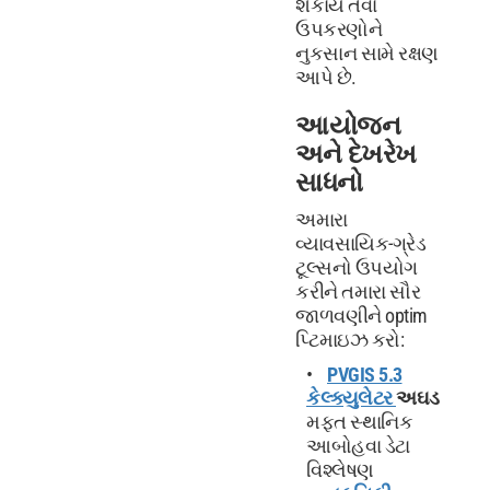
શકાય તેવા
ઉપકરણોને
નુકસાન સામે રક્ષણ
આપે છે.
આયોજન
અને દેખરેખ
સાધનો
અમારા
વ્યાવસાયિક-ગ્રેડ
ટૂલ્સનો ઉપયોગ
કરીને તમારા સૌર
જાળવણીને optim
પ્ટિમાઇઝ કરો:
PVGIS 5.3
કેલ્ક્યુલેટર
અઘડ
મફત સ્થાનિક
આબોહવા ડેટા
વિશ્લેષણ