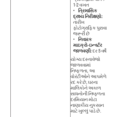
1-2 વખત
ત્રિમાસિક
દ્રશ્ય નિરીક્ષણો:
તારીખ
ફોટોગ્રાફિક પુરાવા
જરૂરી છે
નિવારક
માઇક્રો-ઇન્વર્ટર
જાળવણી:
દર 5 વર્ષે
યોગ્ય દસ્તાવેજો
જાળવવામાં
નિષ્ફળતા, આ
વોરંટીઓને આપમેળે
રદ કરે છે, ઘરના
માલિકોને અકાળ
સાધનોની નિષ્ફળતા
દરમિયાન મોટા
નાણાકીય નુકસાન
માટે ખુલ્લું પાડે છે.