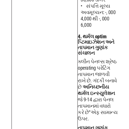
સંપત્તિ મૂલ્ય
અવમૂલ્યન: -, 000
4,000 થી -, 000
6,000
4. થર્મલ optim
પ્ટિમાઇઝેશન અને
તાપમાન ગુણાંક
સંચાલન
ક્લીન પેનલ્સ શ્રેષ્ઠ
operating પરેટિંગ
તાપમાન જાળવી
રાખે છે. ગંદકી બનાવે
છે
અનિચ્છનીય
થર્મલ ઇન્સ્યુલેશન
જે 9-14 દ્વારા પેનલ
તાપમાનમાં વધારો
કરે છે°એફ સામાન્ય
ઉપર.
તાપમાન ગુણાંક