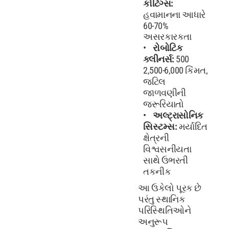
કોટિંગ્સ:
હવામાનના આધારે
60-70%
અસરકારકતા
રોબોટિક
ક્લીનર્સ:
500
2,500-6,000 કિંમત,
જટિલ
જાળવણીની
જરૂરિયાતો
અલ્ટ્રાસોનિક
સિસ્ટમ્સ:
મર્યાદિત
ક્ષેત્રની
વિશ્વસનીયતા
સાથે ઉભરતી
તકનીક
આ ઉકેલો પૂરક છે
પરંતુ સ્થાનિક
પરિસ્થિતિઓને
અનુરૂપ