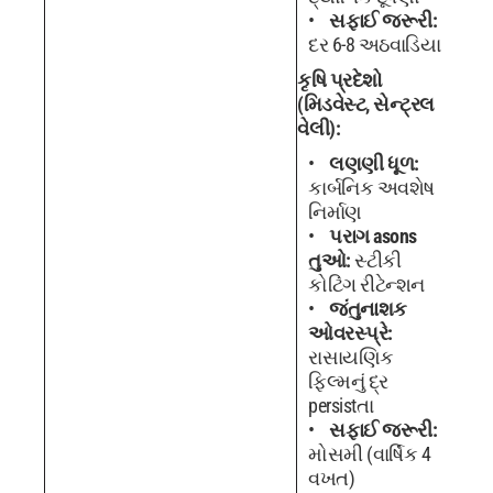
સફાઈ જરૂરી:
દર 6-8 અઠવાડિયા
કૃષિ પ્રદેશો
(મિડવેસ્ટ, સેન્ટ્રલ
વેલી):
લણણી ધૂળ:
કાર્બનિક અવશેષ
નિર્માણ
પરાગ asons
તુઓ:
સ્ટીકી
કોટિંગ રીટેન્શન
જંતુનાશક
ઓવરસ્પ્રે:
રાસાયણિક
ફિલ્મનું દ્ર
persistતા
સફાઈ જરૂરી:
મોસમી (વાર્ષિક 4
વખત)