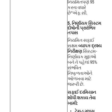
નિયમિતપણે 95
કરતા વધારે
છે°એફ.સી.
5. નિર્ણાયક સિસ્ટમ
દોષોની પ્રારંભિક
તપાસ
નિયમિત સફાઈ
સક્ષમ
વ્યાપક દ્રશ્ય
નિરીક્ષણ
સિસ્ટમ-
નિર્ણાયક મુદ્દાઓ
બને તે પહેલાં 95%
સંભવિત
નિષ્ફળતાઓને
ઓળખવા માટે
જરૂરી છે.
સફાઈ દરમિયાન
શોધી શકાય તેવા
ખામી:
ટેમ્પ્ડ ગ્લાસ