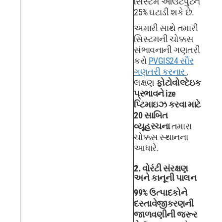
સિસ્ટમ આઉટપુટને
25% ઘટાડી શકે છે.
અમારી સાથે તમારી
સિસ્ટમની ચોક્કસ
સંભાવનાની ગણતરી
કરો
PVGIS24 સૌર
ગણતરી કરનાર
,
લક્ષણ
ફોટોવોલ્ટેઇક
પ્રભાવને ize
પ્ટિમાઇઝ કરવા માટે
20 સાબિત
વ્યૂહરચના
તમારા
ચોક્કસ સ્થાનના
આધારે.
2. વોરંટી સંરક્ષણ
અને કાનૂની પાલન
99% ઉત્પાદકોને
દસ્તાવેજીકરણની
જાળવણીની જરૂર