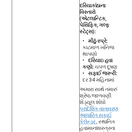
દરિયાકાંઠાના
વિસ્તારો
(એટલાન્ટિક,
પેસિફિક, ગલ્ફ
સ્ટેટ્સ):
મીઠું સ્પ્રે:
કાટમાળ ખનિજ
થાપણો
દરિયાઇ હવા
કણો:
ચપળ દૂષણ
સફાઈ જરૂરી:
દર 3-4 મહિનામાં
અમારા સાથે તમારું
શ્રેષ્ઠ જાળવણી
શેડ્યૂલ શોધો
પ્રાદેશિક વાતાવરણ
આધારિત સફાઈ
કેલેન્ડર
, સ્થાનિક
હવામાનશાસ્ત્રના