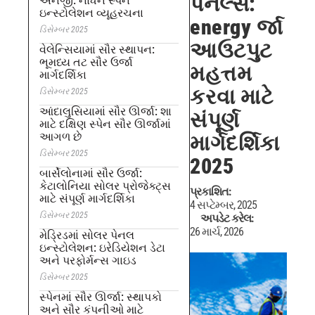
પેનલ્સ:
એનર્જી: નોર્ધન સ્પેન
ઇન્સ્ટોલેશન વ્યૂહરચના
energy ર્જા
ડિસેમ્બર 2025
આઉટપુટ
વેલેન્સિયામાં સૌર સ્થાપન:
ભૂમધ્ય તટ સૌર ઉર્જા
મહત્તમ
માર્ગદર્શિકા
કરવા માટે
ડિસેમ્બર 2025
આંદાલુસિયામાં સૌર ઊર્જા: શા
સંપૂર્ણ
માટે દક્ષિણ સ્પેન સૌર ઊર્જામાં
આગળ છે
માર્ગદર્શિકા
ડિસેમ્બર 2025
2025
બાર્સેલોનામાં સૌર ઉર્જા:
કેટાલોનિયા સોલર પ્રોજેક્ટ્સ
પ્રકાશિત:
માટે સંપૂર્ણ માર્ગદર્શિકા
4 સપ્ટેમ્બર, 2025
ડિસેમ્બર 2025
અપડેટ કરેલ:
26 માર્ચ, 2026
મેડ્રિડમાં સોલર પેનલ
ઇન્સ્ટોલેશન: ઇરેડિયેશન ડેટા
અને પરફોર્મન્સ ગાઇડ
ડિસેમ્બર 2025
સ્પેનમાં સૌર ઊર્જા: સ્થાપકો
અને સૌર કંપનીઓ માટે