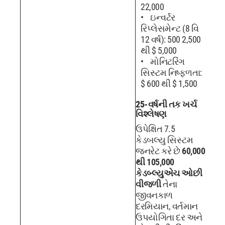
22,000
ઇન્વર્ટર
રિપ્લેસમેન્ટ (8 વિ
12 વર્ષ): 500 2,500
થી $ 5,000
મોનિટરિંગ
સિસ્ટમ નિષ્ફળતા:
$ 600 થી $ 1,500
25-વર્ષની તક ખર્ચ
વિશ્લેષણ
ઉપેક્ષિત 7.5
કેડબલ્યુ સિસ્ટમ
જનરેટ કરે છે
60,000
થી 105,000
કેડબ્લ્યુએચ ઓછી
વીજળી
તેના
જીવનકાળ
દરમિયાન, વર્તમાન
ઉપયોગિતા દર અને