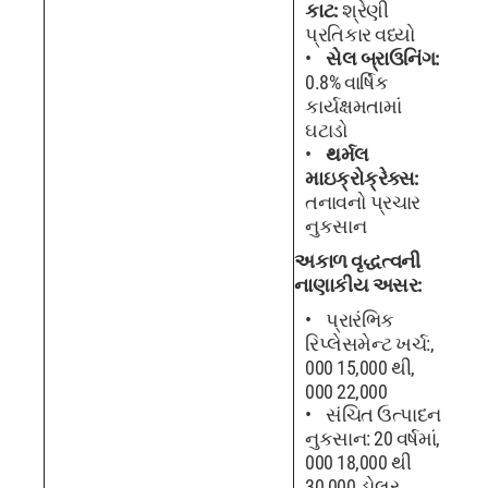
કાટ:
શ્રેણી
પ્રતિકાર વધ્યો
સેલ બ્રાઉનિંગ:
0.8% વાર્ષિક
કાર્યક્ષમતામાં
ઘટાડો
થર્મલ
માઇક્રોક્રેક્સ:
તનાવનો પ્રચાર
નુકસાન
અકાળ વૃદ્ધત્વની
નાણાકીય અસર:
પ્રારંભિક
રિપ્લેસમેન્ટ ખર્ચ:,
000 15,000 થી,
000 22,000
સંચિત ઉત્પાદન
નુકસાન: 20 વર્ષમાં,
000 18,000 થી
30,000 ડોલર