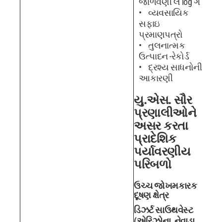
જાળવણી લ log ગ
વ્યવસાયિક
સફાઇ
પ્રમાણપત્રો
તુલનાત્મક
ઉત્પાદન -રેકોર્ડ
દ્રશ્ય સાધનોની
આકારણી
યુ.એસ. સૌર
પ્રણાલીઓને
અસર કરતા
પ્રાદેશિક
પર્યાવરણીય
પરિબળો
ઉચ્ચ જોખમકારક
દૂષણ ક્ષેત્ર
ડિઝર્ટ સાઉથવેસ્ટ
(એરિઝોના, નેવાડા,