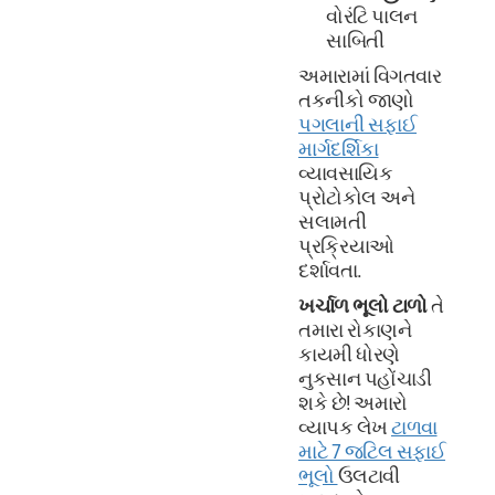
વોરંટિ પાલન
સાબિતી
અમારામાં વિગતવાર
તકનીકો જાણો
પગલાની સફાઈ
માર્ગદર્શિકા
વ્યાવસાયિક
પ્રોટોકોલ અને
સલામતી
પ્રક્રિયાઓ
દર્શાવતા.
ખર્ચાળ ભૂલો ટાળો
તે
તમારા રોકાણને
કાયમી ધોરણે
નુકસાન પહોંચાડી
શકે છે! અમારો
વ્યાપક લેખ
ટાળવા
માટે 7 જટિલ સફાઈ
ભૂલો
ઉલટાવી