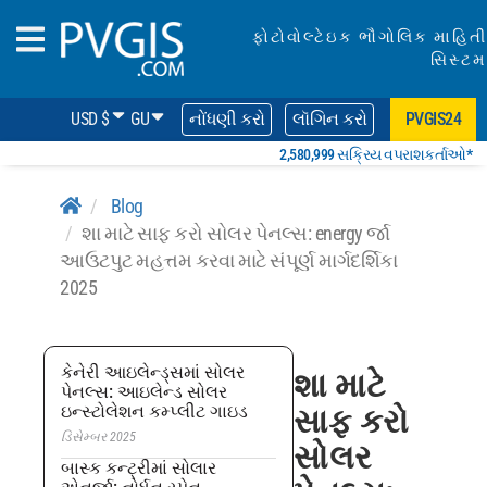
ફોટોવોલ્ટેઇક ભૌગોલિક માહિતી
સિસ્ટમ
USD $
GU
નોંધણી કરો
લૉગિન કરો
PVGIS24
2,580,999 સક્રિય વપરાશકર્તાઓ*
Blog
શા માટે સાફ કરો સોલર પેનલ્સ: energy ર્જા
આઉટપુટ મહત્તમ કરવા માટે સંપૂર્ણ માર્ગદર્શિકા
2025
કેનેરી આઇલેન્ડ્સમાં સોલર
શા માટે
પેનલ્સ: આઇલેન્ડ સોલર
ઇન્સ્ટોલેશન કમ્પ્લીટ ગાઇડ
સાફ કરો
ડિસેમ્બર 2025
સોલર
બાસ્ક કન્ટ્રીમાં સોલાર