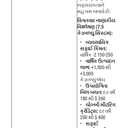
નફાકારકતાને
મહત્તમ બનાવે છે.
વિગતવાર નાણાકીય
વિશ્લેષણ (7.5
કેડબલ્યુ સિસ્ટમ):
વ્યવસાયિક
સફાઈ કિંમત:
વાર્ષિક -2 150-250
વાર્ષિક ઉત્પાદન
લાભ:
+1,500 થી
+3,000
કેડબ્લ્યુએચ
ઉપયોગિતા
બિલ બચત:
દર વર્ષે
180 થી $ 360
ચોખ્ખી મીટરિંગ
ક્રેડિટ્સ:
દર વર્ષે
200 થી $ 400
સફાઈ