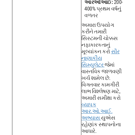
આરઓઆઈ:
200-
400% પ્રથમ વર્ષનું
વળતર
અમારા ઉપયોગ
કરીને તમારી
સિસ્ટમની ચોક્કસ
નફાકારકતાનું
મૂલ્યાંકન કરો
સૌર
નાણાકીય
સિમ્યુલેટર
જેમાં
વાસ્તવિક જાળવણી
ખર્ચ શામેલ છે.
વિગતવાર કામગીરી
લાભ વિશ્લેષણ માટે,
અમારી સમીક્ષા કરો
વ્યાપક
આર.ઓ.આઈ.
અભ્યાસ
યુએસ
રહેણાંક સ્થાપનોના
આધારે.