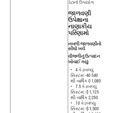
ડેટાનો ઉપયોગ.
જાળવણી
ઉપેક્ષાના
નાણાકીય
પરિણામો
નબળી જાળવણીનો
સીધો ખર્ચ
વીજળીનું ઉત્પાદન
ખોવાઈ ગયું:
4 કેડબલ્યુ
સિસ્ટમ: -40 540
થી -વાર્ષિક 0 1,080
7.5 કેડબલ્યુ
સિસ્ટમ: -$ 1,125
થી -વાર્ષિક 2,250
10 કેડબલ્યુ
સિસ્ટમ: -$ 1,500