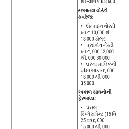
થી -વાર્ષિક 6 3,600
રદબાતલ વોરંટી
કવરેજ:
ઉત્પાદન વોરંટી
ખોટ: 10,000 થી
18,000 ડોલર
પ્રદર્શન ગેરંટી
ખોટ:, 000 12,000
થી, 000 30,000
ઘરના માલિકની
વીમા બાકાત:, 000
18,000 થી, 000
35,000
અકાળ સાધનોની
ફેરબદલ:
પેનલ
રિપ્લેસમેન્ટ (15 વિ
25 વર્ષ):, 000
15,000 થી, 000