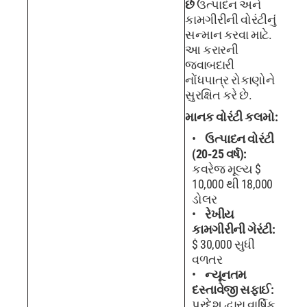
છે
ઉત્પાદન અને
કામગીરીની વોરંટીનું
સન્માન કરવા માટે.
આ કરારની
જવાબદારી
નોંધપાત્ર રોકાણોને
સુરક્ષિત કરે છે.
માનક વોરંટી કલમો:
ઉત્પાદન વોરંટી
(20-25 વર્ષ):
કવરેજ મૂલ્ય $
10,000 થી 18,000
ડોલર
રેખીય
કામગીરીની ગેરંટી:
$ 30,000 સુધી
વળતર
ન્યૂનતમ
દસ્તાવેજી સફાઈ:
પ્રદેશ દ્વારા વાર્ષિક