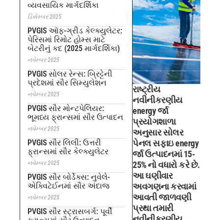
વ્યવસાયિક માર્ગદર્શિકા
ડિસેમ્બર 2025
PVGIS ઑફ-ગ્રીડ કેલ્ક્યુલેટર:
પેરિસમાં રિમોટ હોમ્સ માટે
બેટરીનું કદ (2025 માર્ગદર્શિકા)
નવેમ્બર 2025
PVGIS સોલર રેન્સ: બ્રિટ્ટેની
પ્રદેશમાં સૌર સિમ્યુલેશન
રાષ્ટ્રીય
નવેમ્બર 2025
નવીનીકરણીય
PVGIS સૌર મોન્ટપેલિયર:
energy ર્જા
ભૂમધ્ય ફ્રાન્સમાં સૌર ઉત્પાદન
પ્રયોગશાળા
નવેમ્બર 2025
અનુસાર સોલર
PVGIS સૌર લિલી: ઉત્તરી
પેનલ સફાઇ energy
ફ્રાન્સમાં સૌર કેલ્ક્યુલેટર
ર્જા ઉત્પાદનમાં 15-
નવેમ્બર 2025
25% નો વધારો કરે છે.
આ ઘણીવાર
PVGIS સૌર બોર્ડેક્સ: નુવેલે-
એક્વિટેઈનમાં સૌર અંદાજ
અવગણના કરવામાં
આવતી જાળવણી
નવેમ્બર 2025
પ્રથા તમારી
PVGIS સૌર સ્ટ્રાસબર્ગ: પૂર્વી
નવીનીકરણીય