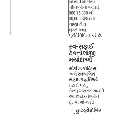
ચોખ્ખી મીટરિંગ
નીતિઓના આધારે,
000 15,000 થી
30,000 ડોલરના
નાણાકીય
નુકસાનનું
પ્રતિનિધિત્વ કરે છે.
સ્વ-સફાઈ
ટેકનોલોજી
મર્યાદાઓ
સોલીંગ કોટિંગ્સ
અને
સ્વચાલિત
સફાઇ પદ્ધતિઓ
ઘટાડો પરંતુ
મેન્યુઅલ જાળવણી
આવશ્યકતાઓને
દૂર કરશો નહીં:
હાઇડ્રોફોબિક