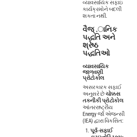
વ્યાવસાયિક સફાઇ
કાર્યક્રમોને બદલી
શકતા નથી.
વૈજ્ .ાનિક
પદ્ધતિ અને
શ્રેષ્ઠ
પદ્ધતિઓ
વ્યાવસાયિક
જાળવણી
પ્રોટોકોલ
અસરકારક સફાઈ
અનુસરે છે
ચોક્કસ
તકનીકી પ્રોટોકોલ
આંતરરાષ્ટ્રીય
Energy ર્જા એજન્સી
(IEA) દ્વારા વિકસિત:
પૂર્વ-સફાઈ