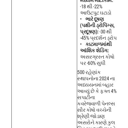
મધ્યમ માટીકામ:
-18 થી -22%
આઉટપુટ ઘટાડો
ભારે દૂષણ
(પક્ષીની ડ્રોપિંગ્સ,
પ્રદૂષણ):
-30 થી
-45% પ્રદર્શન ડ્રોપ
કાટમાળમાંથી
આંશિક શેડિંગ:
અસરગ્રસ્ત કોષો
પર -60% સુધી
500 રહેણાંક
સ્થાપનોના 2024 ના
અધ્યયનમાં બહાર
આવ્યું છે કે ફક્ત 4%
સપાટીના
કવરેજવાળી પેનલ્સ
સૌર કોષો વચ્ચેની
શ્રેણી જોડાણ
અસરોને કારણે કુલ