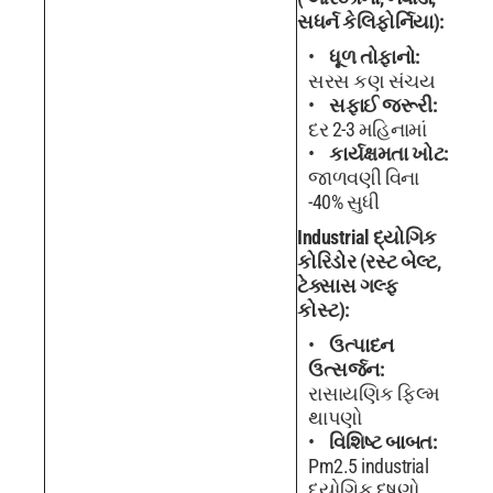
સધર્ન કેલિફોર્નિયા):
ધૂળ તોફાનો:
સરસ કણ સંચય
સફાઈ જરૂરી:
દર 2-3 મહિનામાં
કાર્યક્ષમતા ખોટ:
જાળવણી વિના
-40% સુધી
Industrial દ્યોગિક
કોરિડોર (રસ્ટ બેલ્ટ,
ટેક્સાસ ગલ્ફ
કોસ્ટ):
ઉત્પાદન
ઉત્સર્જન:
રાસાયણિક ફિલ્મ
થાપણો
વિશિષ્ટ બાબત:
Pm2.5 industrial
દ્યોગિક દૂષણો