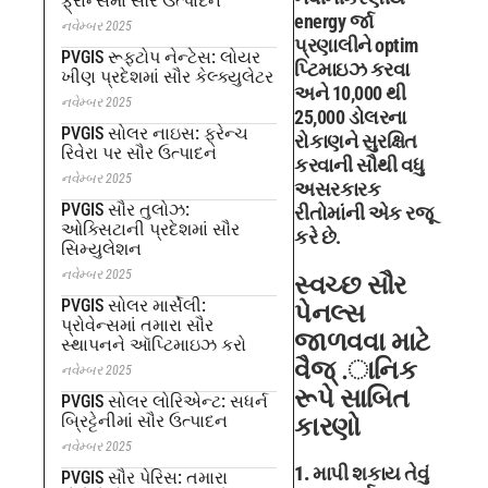
ફ્રાન્સમાં સૌર ઉત્પાદન
energy ર્જા
નવેમ્બર 2025
પ્રણાલીને optim
PVGIS રૂફટોપ નેન્ટેસ: લોયર
પ્ટિમાઇઝ કરવા
ખીણ પ્રદેશમાં સૌર કેલ્ક્યુલેટર
અને 10,000 થી
નવેમ્બર 2025
25,000 ડોલરના
PVGIS સોલર નાઇસ: ફ્રેન્ચ
રોકાણને સુરક્ષિત
રિવેરા પર સૌર ઉત્પાદન
કરવાની સૌથી વધુ
નવેમ્બર 2025
અસરકારક
PVGIS સૌર તુલોઝ:
રીતોમાંની એક રજૂ
ઓક્સિટાની પ્રદેશમાં સૌર
કરે છે.
સિમ્યુલેશન
નવેમ્બર 2025
સ્વચ્છ સૌર
PVGIS સોલર માર્સેલી:
પેનલ્સ
પ્રોવેન્સમાં તમારા સૌર
જાળવવા માટે
સ્થાપનને ઑપ્ટિમાઇઝ કરો
વૈજ્ .ાનિક
નવેમ્બર 2025
રૂપે સાબિત
PVGIS સોલર લોરિએન્ટ: સધર્ન
બ્રિટ્ટેનીમાં સૌર ઉત્પાદન
કારણો
નવેમ્બર 2025
1. માપી શકાય તેવું
PVGIS સૌર પેરિસ: તમારા