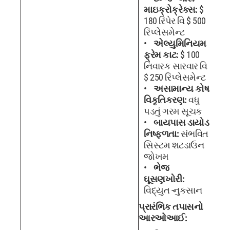
માઇક્રોક્રેક્સ:
$
180 રિપેર વિ $ 500
રિપ્લેસમેન્ટ
એલ્યુમિનિયમ
ફ્રેમ કાટ:
$ 100
નિવારક સારવાર વિ
$ 250 રિપ્લેસમેન્ટ
અસામાન્ય કોષ
વિકૃતિકરણ:
વધુ
પડતું ગરમ ​​સૂચક
બાયપાસ ડાયોડ
નિષ્ફળતા:
સંભવિત
સિસ્ટમ શટડાઉન
જોખમ
ભેજ
ઘૂસણખોરી:
વિદ્યુત -નુકસાન
પ્રારંભિક તપાસનો
આરઓઆઈ: