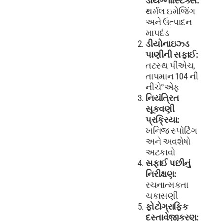
ડાયગ્નોસ્ટિક્સ:
થર્મલ ઇમેજિંગ
અને ઉત્પાદન
માપદંડ
ડીયોનાઇઝ્ડ
પાણીની સફાઈ:
તટસ્થ પીએચ,
તાપમાન 104 ની
નીચે°એફ
નિયંત્રિત
સૂકવણી
પ્રક્રિયા:
ખનિજ સ્પોટિંગ
અને અવશેષો
અટકાવો
સફાઈ પછીનું
નિરીક્ષણ:
રચનાત્મકતા
ચકાસણી
ફોટોગ્રાફિક
દસ્તાવેજીકરણ: