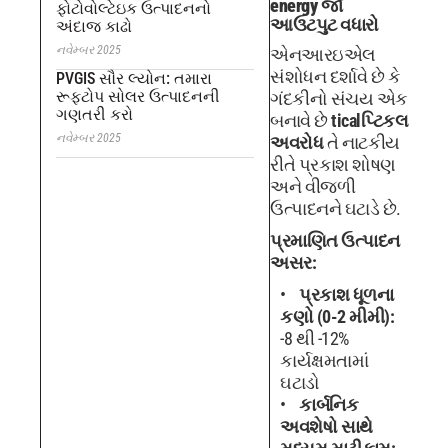
energy ર્જા
ફોટોવોલ્ટેઇક ઉત્પાદનનો
આઉટપુટ વધારો
અંદાજ કાઢો
નવેમ્બર 2025
એનઆરઇએલ
સંશોધન દર્શાવે છે કે
PVGIS સૌર લ્યોન: તમારા
રૂફટોપ સોલર ઉત્પાદનની
ગંદકીનો સંચય એક
ગણતરી કરો
બનાવે છે
ticalપ્ટિકલ
નવેમ્બર 2025
અવરોધ
તે નાટકીય
રીતે પ્રકાશ શોષણ
અને વીજળી
ઉત્પાદનને ઘટાડે છે.
પ્રમાણિત ઉત્પાદન
અસર:
પ્રકાશ ધૂળના
કણો (0-2 મીમી):
-8 થી -12%
કાર્યક્ષમતામાં
ઘટાડો
કાર્બનિક
અવશેષો સાથે