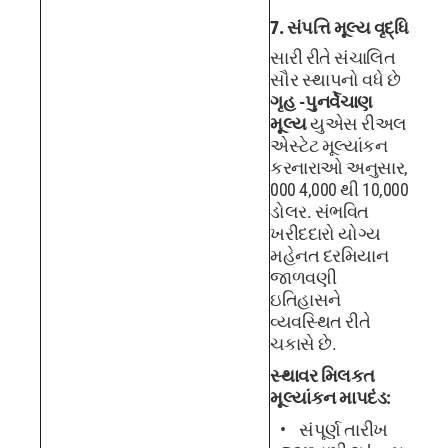
7. સંપત્તિ મૂલ્ય વૃદ્ધિ
સારી રીતે સંચાલિત
સૌર સ્થાપનો વધે છે
ગૃહ -પુનર્વેચાણ
મૂલ્ય
યુએસ રીઅલ
એસ્ટેટ મૂલ્યાંકન
કરનારાઓ અનુસાર,
000 4,000 થી 10,000
ડોલર. સંભવિત
ખરીદદારો યોગ્ય
મહેનત દરમિયાન
જાળવણી
ઇતિહાસને
વ્યવસ્થિત રીતે
ચકાસે છે.
સ્થાવર મિલકત
મૂલ્યાંકન માપદંડ:
સંપૂર્ણ તારીખ