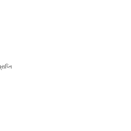
રાપ્તિ