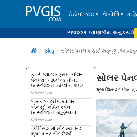
ફોટોવોલ્ટેઇક ભૌગોલિક માહ
PVGIS24 ?
નાણાકીય અનુકરણો
Blog
સોલર પેનલ સફાઈ શેડ્યૂલ: આબોહવા ઝ
કેનેરી આઇલેન્ડ્સમાં સોલર
સોલર પેનલ
પેનલ્સ: આઇલેન્ડ સોલર
ઇન્સ્ટોલેશન કમ્પ્લીટ ગાઇડ
પ્રકાશિત:
4 સપ્ટેમ્બર,
ડિસેમ્બર 2025
બાસ્ક કન્ટ્રીમાં સોલાર
એનર્જી: નોર્ધન સ્પેન
ઇન્સ્ટોલેશન વ્યૂહરચના
ડિસેમ્બર 2025
વેલેન્સિયામાં સૌર સ્થાપન:
ભૂમધ્ય તટ સૌર ઉર્જા