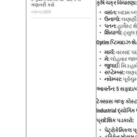
કૃષિ ચક્ર વિચારણા:
ગણતરી કરો
વસંત:
બદામ બ્લૂ
નવેમ્બર 2025
ઉનાળો:
લણણી ક
પતન:
હાર્વેસ્ટ ક
શિયાળો:
ટ્યુલ 
Optim પ્ટિમાઇઝ શે
માર્ચ:
વરસાદ પ
મે:
લોહવાર જા
જુલાઈ:
મિડ-હાર
સપ્ટેમ્બર:
લણણી
નવેમ્બર:
પૂર્વ-ધ
આવર્તન:
5 સફાઇ/વર
ટેક્સાસ ગલ્ફ કોસ્ટ
Industrial દ્યોગિક 
પ્રાદેશિક પડકારો:
પેટ્રોકેમિકલ પ
હરિકેન મોસમ
જ