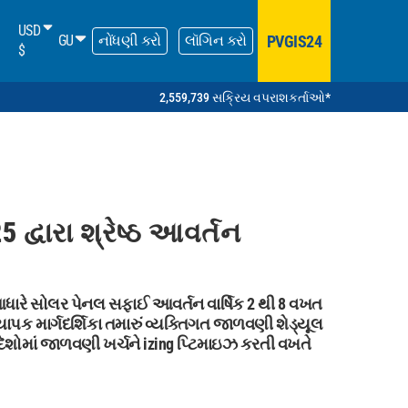
USD
PVGIS24
GU
નોંધણી કરો
લૉગિન કરો
$
2,559,739 સક્રિય વપરાશકર્તાઓ*
્વારા શ્રેષ્ઠ આવર્તન
રે સોલર પેનલ સફાઈ આવર્તન વાર્ષિક 2 થી 8 વખત
ાપક માર્ગદર્શિકા તમારું વ્યક્તિગત જાળવણી શેડ્યૂલ
ેશોમાં જાળવણી ખર્ચને izing પ્ટિમાઇઝ કરતી વખતે