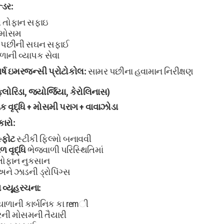
્ડર:
 તોફાન સફાઇ
ન મોસમ
પછીની સઘન સફાઈ
ાની વ્યાપક સેવા
્ષ
ઇમરજન્સી પ્રોટોકોલ:
સામર પછીના હવામાન નિરીક્ષણ
(ફ્લોરિડા, જ્યોર્જિયા, કેરોલિનાસ)
ક વૃદ્ધિ + મોસમી પરાગ + વાવાઝોડા
ારો:
્ફોટ
સ્ટીકી ફિલ્મો બનાવવી
ળ વૃદ્ધિ
ભેજવાળી પરિસ્થિતિમાં
તોફાન નુકસાન
ને ઝાડની ડ્રોપિંગ્સ
વ્યૂહરચના:
ાળાની કાર્બનિક કા remી
પરની મોસમની તૈયારી