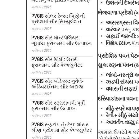
ઉન્નતની દેખરેખ
નવેમ્બર 2025
ભેજવાળા પ્રદેશો (> 
PVGIS સોલર રેન્સ: બ્રિટ્ટેની
પ્રદેશમાં સૌર સિમ્યુલેશન
અસરગ્રસ્ત વિસ
વારંવાર
પરંતુ કા
નવેમ્બર 2025
સફાઈ જરૂરી:
દ
PVGIS સૌર મોન્ટપેલિયર:
વિશેષ ધ્યાન
શેવ
ભૂમધ્ય ફ્રાન્સમાં સૌર ઉત્પાદન
નવેમ્બર 2025
પ્રાદેશિક પવન પેટ
PVGIS સૌર લિલી: ઉત્તરી
સુકા રણના પવન (સા
ફ્રાન્સમાં સૌર કેલ્ક્યુલેટર
નવેમ્બર 2025
લાંબો-વસ્ત્રો
PVGIS સૌર બોર્ડેક્સ: નુવેલે-
ઝડપી સંચય
પવ
એક્વિટેઈનમાં સૌર અંદાજ
વધારાની સફાઈ
નવેમ્બર 2025
દરિયાકાંઠાના પવન:
PVGIS સૌર સ્ટ્રાસબર્ગ: પૂર્વી
મીઠું સ્પ્રે થાપ
ફ્રાન્સમાં સૌર ઉત્પાદન
રેતી + મીઠું સં
નવેમ્બર 2025
આવર્તન વધ્યું
દર
PVGIS રૂફટોપ નેન્ટેસ: લોયર
ખીણ પ્રદેશમાં સૌર કેલ્ક્યુલેટર
અમારા ઉપયોગ કરી
નવેમ્બર 2025
ફોટોવોલ્ટેઇકને અસ