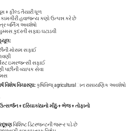
મ + ફીલ્ડ તૈયારી ધૂળ
ામગીરી હવાજન્ય કણો ઉત્પન્ન કરે છે
્ષેત્ર બર્નિંગ અવશેષો
ધુમ્મસ કુદરતી સફાઇ ઘટાડવી
ડ્યૂલ:
છીની મોસમ સફાઈ
ળવણી
્વેસ્ટ ઇમરજન્સી સફાઈ
 પછીની વ્યાપક સેવા
ુમ્મસ
્ષ
વિશેષ વિચારણા:
કૃષિવિજ્ agriculturalાન રાસાયણિક અવશેષો
ઉત્સર્જન + દરિયાકાંઠાનો મીઠું + ભેજ + તોફાનો
્રદૂષણ
વિશિષ્ટ ડિટરજન્ટની જરૂર પડે છે
ાળવણી સમયપત્રક વિક્ષેપ