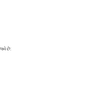
વે છે: