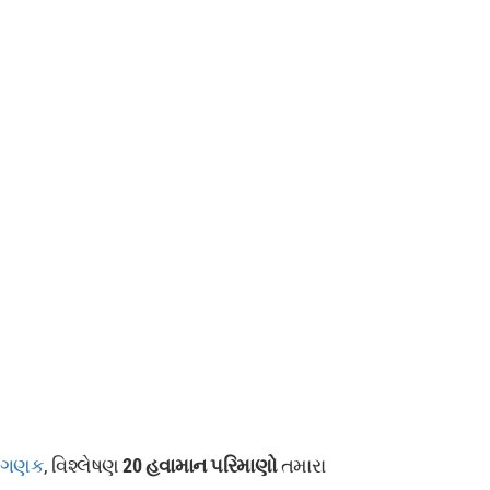
ર ગણક
, વિશ્લેષણ
20 હવામાન પરિમાણો
તમારા