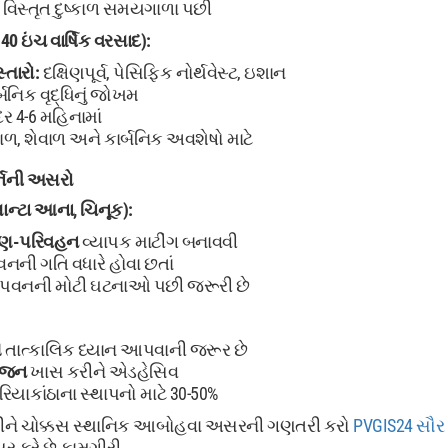
વિસ્તૃત દુષ્કાળ સમયગાળા પછી
40 ઇંચ વાર્ષિક વરસાદ):
્તારો:
દક્ષિણપૂર્વ, પેસિફિક નોર્થવેસ્ટ, ઇશાન
ર્બનિક વૃદ્ધિનું જોખમ
ર 4-6 મહિનામાં
ાળ, શેવાળ અને કાર્બનિક અવશેષો માટે
ર્નની અસરો
ન્ટા આના, ચિનૂક):
 કણ-પરિવહન
વ્યાપક માટીંગ બનાવવી
નની ગતિ વધારે હોવા છતાં
પવનની મોટી ઘટનાઓ પછી જરૂરી છે
ણ
તાત્કાલિક ધ્યાન આપવાની જરૂર છે
યોજન
ખાસ કરીને એડહેસિવ
િયાકાંઠાના સ્થાપનો માટે 30-50%
ને ચોક્કસ સ્થાનિક આબોહવા અસરની ગણતરી કરો
PVGIS24 સૌ
ર કરે છે કામગીરી.