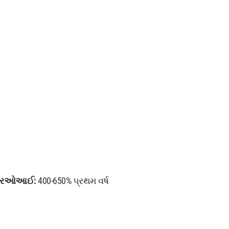
આરઓઆઈ:
400-650% પ્રથમ વર્ષ