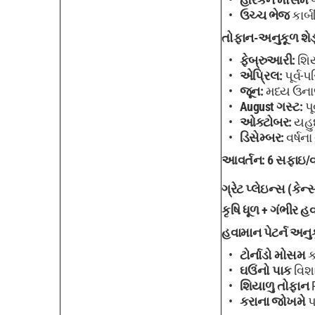
ઉચ્ચ ભેજ
કાર્બ
તોફાન-અનુકૂળ શેડ
ફેબ્રુઆરી:
શિય
એપ્રિલ:
પૂર્વ-
જૂન:
મધ્ય ઉન
August ગસ્ટ:
પૂ
ઓક્ટોબર:
યહુદ
ડિસેમ્બર:
વર્ષના
આવર્તન:
6 સફાઇ/વર
ગ્રેટ પ્લેઇન્સ (કેન
કૃષિ ધૂળ + ગંભીર
હવામાન પેટર્ન અનુ
ટોર્નાડો મોસમ
ક
ઘઉંનો પાક
વિશા
શિયાળુ તોફાન
P
કરાના જોખમે
પ