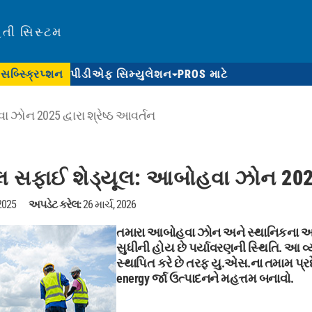
િતી સિસ્ટમ
સબ્સ્ક્રિપ્શન
પીડીએફ સિમ્યુલેશન
PROS માટે
ોન 2025 દ્વારા શ્રેષ્ઠ આવર્તન
 સફાઈ શેડ્યૂલ: આબોહવા ઝોન 2025 દ
 2025
અપડેટ કરેલ:
26 માર્ચ, 2026
તમારા આબોહવા ઝોન અને સ્થાનિકના આધા
સુધીની હોય છે પર્યાવરણની સ્થિતિ.
આ વ્ય
સ્થાપિત કરે છે તરફ યુ.એસ.ના તમામ પ્રદ
energy ર્જા ઉત્પાદનને મહત્તમ બનાવો.