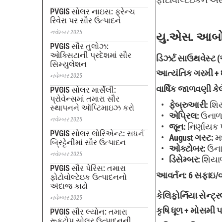
PVGIS સોલર નાઇસ: ફ્રેન્ચ
રિવેરા પર સૌર ઉત્પાદન
નવેમ્બર 2025
યુ.એસ. આબોહ
PVGIS સૌર તુલોઝ:
ઓક્સિટાની પ્રદેશમાં સૌર
ડિઝર્ટ સાઉથવેસ્ટ (
સિમ્યુલેશન
આત્યંતિક ગરમી + 
નવેમ્બર 2025
વાર્ષિક જાળવણી કેલ
PVGIS સોલર માર્સેલી:
પ્રોવેન્સમાં તમારા સૌર
ફેબ્રુઆરી:
શિય
સ્થાપનને ઑપ્ટિમાઇઝ કરો
એપ્રિલ:
ઉનાળા
નવેમ્બર 2025
જૂન:
નિર્ણાયક 
PVGIS સોલર લોરિએન્ટ: સધર્ન
August ગસ્ટ:
મધ
બ્રિટ્ટેનીમાં સૌર ઉત્પાદન
ઓક્ટોબર:
ઉના
નવેમ્બર 2025
ડિસેમ્બર:
શિયાળ
PVGIS સૌર પેરિસ: તમારા
આવર્તન:
6 સફાઇ/વ
ફોટોવોલ્ટેઇક ઉત્પાદનનો
અંદાજ કાઢો
કેલિફોર્નિયા સેન્ટ્
નવેમ્બર 2025
કૃષિ ધૂળ + મોસમી
PVGIS સૌર લ્યોન: તમારા
રૂફટોપ સોલર ઉત્પાદનની