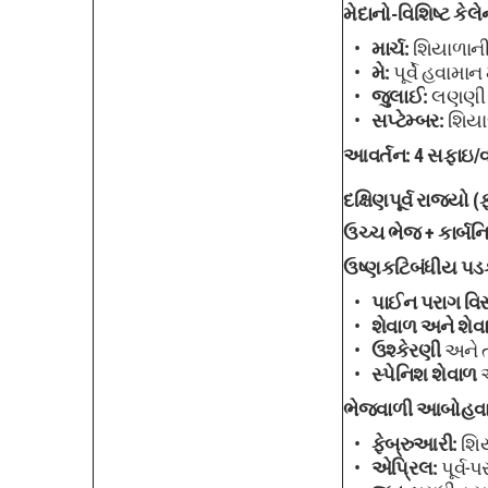
મેદાનો-વિશિષ્ટ કેલેન
માર્ચ:
શિયાળાની
મે:
પૂર્વે હવામા
જુલાઈ:
લણણી 
સપ્ટેમ્બર:
શિયાળ
આવર્તન:
4 સફાઇ/વર
દક્ષિણપૂર્વ રાજ્યો 
ઉચ્ચ ભેજ + કાર્બનિ
ઉષ્ણકટિબંધીય પડક
પાઈન પરાગ વિસ
શેવાળ અને શેવા
ઉશ્કેરણી
અને 
સ્પેનિશ શેવાળ
અ
ભેજવાળી આબોહવા 
ફેબ્રુઆરી:
શિય
એપ્રિલ:
પૂર્વ-