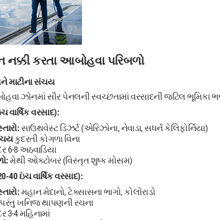
 નક્કી કરતા આબોહવા પરિબળો
ને માટીના સંચય
હવા ઝોનમાં સૌર પેનલની સ્વચ્છતામાં વરસાદની જટિલ ભૂમિકા ભજ
ઇંચ વાર્ષિક વરસાદ):
્તારો:
સાઉથવેસ્ટ ડિઝર્ટ (એરિઝોના, નેવાડા, સધર્ન કેલિફોર્નિયા)
ંચય
કુદરતી કોગળા વિના
ર 6-8 અઠવાડિયા
ો:
મેથી ઓક્ટોબર (વિસ્તૃત શુષ્ક મોસમ)
(20-40 ઇંચ વાર્ષિક વરસાદ):
્તારો:
મહાન મેદાનો, ટેક્સાસના ભાગો, કોલોરાડો
પરંતુ ખનિજ થાપણની રચના
ર 3-4 મહિનામાં