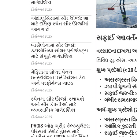
માર્ગદર્શિકા
ડિસેમ્બર 2025
આંદાલુસિયામાં સૌર ઊર્જા: શા
માટે દક્ષિણ સ્પેન સૌર ઊર્જામાં
આગળ છે
સફાઈ આવર્તન
ડિસેમ્બર 2025
બાર્સેલોનામાં સૌર ઉર્જા:
કેટાલોનિયા સોલર પ્રોજેક્ટ્સ
વરસાદના દાખલા અ
માટે સંપૂર્ણ માર્ગદર્શિકા
વિવિધ યુ.એસ. આબો
ડિસેમ્બર 2025
શુષ્ક પ્રદેશો (< 20 
મેડ્રિડમાં સોલર પેનલ
ઇન્સ્ટોલેશન: ઇરેડિયેશન ડેટા
અસરગ્રસ્ત વિસ
અને પરફોર્મન્સ ગાઇડ
ઝડપી ધૂળનો સ
ડિસેમ્બર 2025
સફાઈ જરૂરી:
દ
સ્પેનમાં સૌર ઊર્જા: સ્થાપકો
ગંભીર સમયગાળ
અને સૌર કંપનીઓ માટે
અર્ધ-શુષ્ક પ્રદેશો 
વ્યવસાયિક માર્ગદર્શિકા
ડિસેમ્બર 2025
અસરગ્રસ્ત વિસ
PVGIS ઑફ-ગ્રીડ કેલ્ક્યુલેટર:
આંશિક કુદરતી
પેરિસમાં રિમોટ હોમ્સ માટે
સફાઈ જરૂરી:
દ
બેટરીનું કદ (2025 માર્ગદર્શિકા)