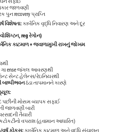
સઘન સફાઈ
ાધિકાર જાળવણી
 પુન recovery પ્રાપ્તિ
્ષ
વિશેષતા:
કાર્બનિક વૃદ્ધિ નિવારણ અને દૂર
(વોશિંગ્ટન, reg રેગોન)
ાર્બનિક કાટમાળ + જ્વાળામુખી રાખનું જોખમ
જથી
ગા ense જંગલ આવરણથી
ન્ટ સેન્ટ હેલેન્સ/રેઇનિયરથી
ી બાષ્પીભવન
ઠંડા તાપમાનને કારણે
્યૂલ:
 પછીની મોસમ વ્યાપક સફાઈ
ી જાળવણી બારી
વ-વરસાદની તૈયારી
કટોકટીનો વપરાશ (હવામાન આધારિત)
વર્ષ
ફોકસ:
કાર્બનિક કાટમાળ અને વૃદ્ધિ સંચાલન