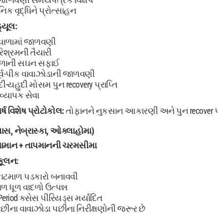
નિક વૃદ્ધિને પ્રોત્સાહન
્યૂલ:
ાળામાં જાળવણી
પરિશ્રમની તૈયારી
ાળાની સઘન સફાઈ
ર્વ-પીક વાવાઝોડાની જાળવણી
ી-યહુદી મોસમ પુન recovery પ્રાપ્તિ
 વ્યાપક સેવા
્ષ
વિશેષ પ્રોટોકોલ:
તોફાનને નુકસાન આકારણી અને પુન recover પ્
્સાસ, નેબ્રાસ્કા, ઓક્લાહોમા)
 હવામાન + તાપમાનની ચરમસીમા
કૂલન:
ાટમાળ પડકારો બનાવવી
ળ ધૂળ વાદળો ઉત્પન્ન
eriod ક્સેસ પીરિયડ્સ મર્યાદિત
છીના વાવાઝોડા પછીના નિરીક્ષણોની જરૂર છે