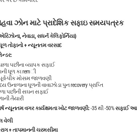
વા ઝોન માટે પ્રાદેશિક સફાઇ સમયપત્રક
એરિઝોના, નેવાડા, સધર્ન કેલિફોર્નિયા)
ધૂળ તોફાનો + ન્યૂનતમ વરસાદ
ેન્ડર:
ાળા પછીના વ્યાપક સફાઈ
ની ધૂળ કા remી
પૂર્વ-પીક મોસમ જાળવણી
્ય ઉનાળાના ધૂળની વાવાઝોડા પુન recovery પ્રાપ્તિ
ળા પછીની સઘન સફાઈ
ાની તૈયારી
ર્ષ ન્યૂનતમ
વગર કાર્યક્ષમતા ખોટ જાળવણી:
-35 થી -50%
સફાઈ 
રલ વેલી
 પરાગ + તાપમાનની ચરમસીમા