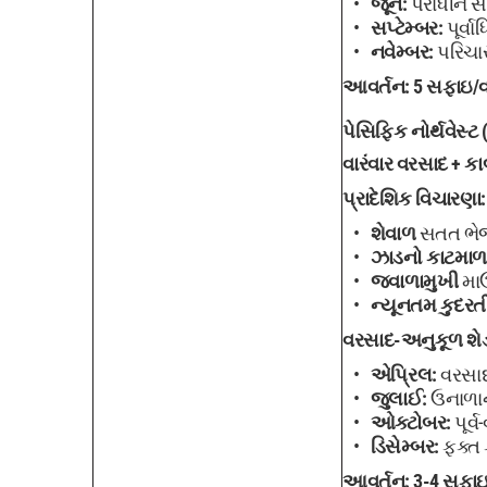
જૂન:
પરાધીન 
સપ્ટેમ્બર:
પૂર્વ
નવેમ્બર:
પરિચારક
આવર્તન:
5 સફાઇ/વર
પેસિફિક નોર્થવેસ્ટ 
વારંવાર વરસાદ + ક
પ્રાદેશિક વિચારણા:
શેવાળ
સતત ભે
ઝાડનો કાટમાળ
જ્વાળામુખી
માઉ
ન્યૂનતમ કુદરત
વરસાદ-અનુકૂળ શેડ
એપ્રિલ:
વરસાદ
જુલાઈ:
ઉનાળાન
ઓક્ટોબર:
પૂર્
ડિસેમ્બર:
ફક્ત 
આવર્તન:
3-4 સફાઇ/