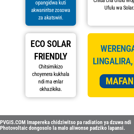
Chida cha Ufulu Wo
opangidwa kuti
Ufulu wa Solar
akwaniritse zosowa
za akatswiri.
ECO SOLAR
WERENGA
FRIENDLY
LINGALIRA,
Chitsimikizo
choyenera kukhala
MAFAN
ndi ma enlar
okhazikika.
PVGIS.COM Imapereka chidziwitso pa radiation ya dzuwa ndi
Photovoltaic dongosolo la malo aliwonse padziko lapansi.