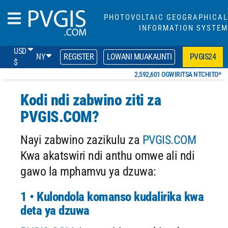
PHOTOVOLTAIC GEOGRAPHICAL
INFORMATION SYSTEM
USD
NY
REGISTER
LOWANI MUAKAUNTI
PVGIS24
$
2,592,601 OGWIRITSA NTCHITO*
Kodi ndi zabwino ziti za
PVGIS.COM?
Nayi zabwino zazikulu za
PVGIS.COM
Kwa akatswiri ndi anthu omwe ali ndi
gawo la mphamvu ya dzuwa:
1 • Kulondola komanso kudalirika kwa
deta ya dzuwa