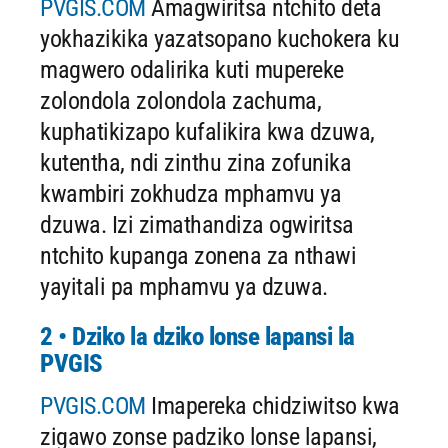
PVGIS.COM
Amagwiritsa ntchito deta
yokhazikika yazatsopano kuchokera ku
magwero odalirika kuti mupereke
zolondola zolondola zachuma,
kuphatikizapo kufalikira kwa dzuwa,
kutentha, ndi zinthu zina zofunika
kwambiri zokhudza mphamvu ya
dzuwa. Izi zimathandiza ogwiritsa
ntchito kupanga zonena za nthawi
yayitali pa mphamvu ya dzuwa.
2 • Dziko la dziko lonse lapansi la
PVGIS
PVGIS.COM
Imapereka chidziwitso kwa
zigawo zonse padziko lonse lapansi,