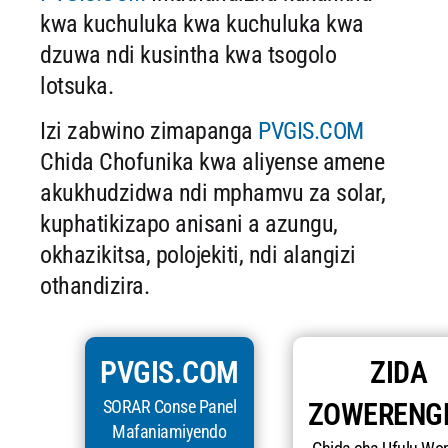
kwa kuchuluka kwa kuchuluka kwa
dzuwa ndi kusintha kwa tsogolo
lotsuka.
Izi zabwino zimapanga
PVGIS.COM
Chida Chofunika kwa aliyense amene
akukhudzidwa ndi mphamvu za solar,
kuphatikizapo anisani a azungu,
okhazikitsa, polojekiti, ndi alangizi
othandizira.
PVGIS.COM
ZIDA
SORAR Conse Panel
ZOWERENG
Mafaniamiyendo