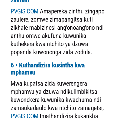
zambiri
PVGIS.COM
Amapereka zinthu zingapo
zaulere, zomwe zimapangitsa kuti
zikhale mabizinesi ang'onoang'ono ndi
anthu omwe akufuna kuwunika
kuthekera kwa ntchito ya dzuwa
popanda kuwononga zida zodula.
6 • Kuthandizira kusintha kwa
mphamvu
Mwa kupatsa zida kuwerengera
mphamvu ya dzuwa ndikulimbikitsa
kuwonekera kuwunika kwachuma ndi
zamaukadaulo kwa ntchito zamagetsi,
PVGIS.COM
Imathandizira kukankha