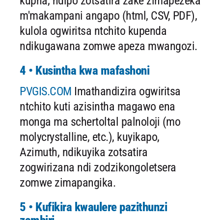
kupha, ndipo zotsatira zake zimapezeka
m'makampani angapo (html, CSV, PDF),
kulola ogwiritsa ntchito kupenda
ndikugawana zomwe apeza mwangozi.
4 • Kusintha kwa mafashoni
PVGIS.COM
Imathandizira ogwiritsa
ntchito kuti azisintha magawo ena
monga ma schertoltal palnoloji (mo
molycrystalline, etc.), kuyikapo,
Azimuth, ndikuyika zotsatira
zogwirizana ndi zodzikongoletsera
zomwe zimapangika.
5 • Kufikira kwaulere pazithunzi