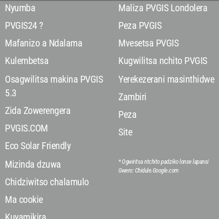
Nyumba
Maliza PVGIS Londolera
PVGIS24 ?
Peza PVGIS
Mafanizo a Ndalama
Mvesetsa PVGIS
Kulembetsa
Kugwilitsa nchito PVGIS
Osagwilitsa makina PVGIS
Yerekezerani masinthidwe
5.3
Zambiri
Zida Zowerengera
Peza
PVGIS.COM
Site
Eco Solar Friendly
* Ogwiritsa ntchito padziko lonse lapansi
Mizinda dzuwa
Gwero: Chidule.Google.com
Chidziwitso chalamulo
Ma cookie
Kuyamikira