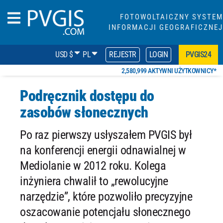
FOTOWOLTAICZNY SYSTEM
INFORMACJI GEOGRAFICZNEJ
USD $
PL
REJESTR
LOGIN
PVGIS24
2,580,999 AKTYWNI UŻYTKOWNICY*
Podręcznik dostępu do
zasobów słonecznych
Po raz pierwszy usłyszałem PVGIS był
na konferencji energii odnawialnej w
Mediolanie w 2012 roku. Kolega
inżyniera chwalił to „rewolucyjne
narzędzie”, które pozwoliło precyzyjne
oszacowanie potencjału słonecznego