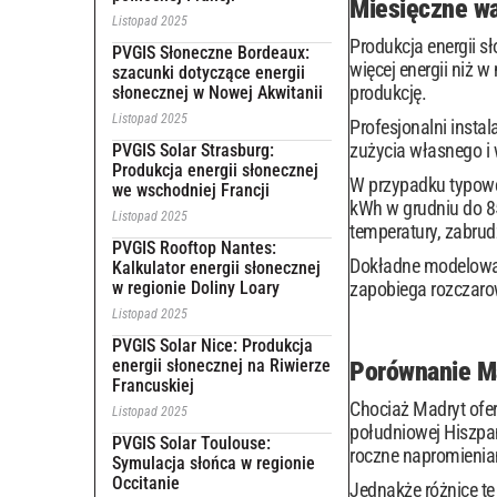
Miesięczne wa
Listopad 2025
Produkcja energii s
PVGIS Słoneczne Bordeaux:
więcej energii niż 
szacunki dotyczące energii
produkcję.
słonecznej w Nowej Akwitanii
Listopad 2025
Profesjonalni insta
zużycia własnego i w
PVGIS Solar Strasburg:
Produkcja energii słonecznej
W przypadku typowej
we wschodniej Francji
kWh w grudniu do 85
Listopad 2025
temperatury, zabrud
PVGIS Rooftop Nantes:
Dokładne modelowan
Kalkulator energii słonecznej
w regionie Doliny Loary
zapobiega rozczar
Listopad 2025
PVGIS Solar Nice: Produkcja
energii słonecznej na Riwierze
Porównanie Ma
Francuskiej
Chociaż Madryt ofe
Listopad 2025
południowej Hiszpa
PVGIS Solar Toulouse:
roczne napromienia
Symulacja słońca w regionie
Occitanie
Jednakże różnicę tę