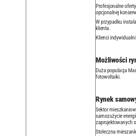
Profesjonalne ofer
opcjonalnej konserw
W przypadku instal
klienta.
Klienci indywidual
Możliwości ry
Duża populacja Madr
fotowoltaiki.
Rynek samowy
Sektor mieszkaniowy
samozużycie energii
zaprojektowanych s
Stołeczna mieszank