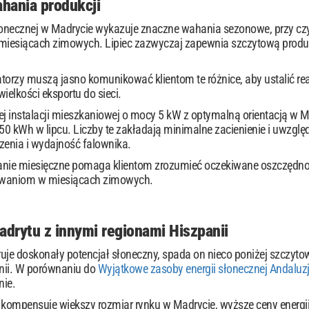
hania produkcji
łonecznej w Madrycie wykazuje znaczne wahania sezonowe, przy czy
w miesiącach zimowych. Lipiec zazwyczaj zapewnia szczytową produ
latorzy muszą jasno komunikować klientom te różnice, aby ustalić r
ielkości eksportu do sieci.
 instalacji mieszkaniowej o mocy 5 kW z optymalną orientacją w M
0 kWh w lipcu. Liczby te zakładają minimalne zacienienie i uwzglę
zenia i wydajność falownika.
ie miesięczne pomaga klientom zrozumieć oczekiwane oszczędności
owaniom w miesiącach zimowych.
drytu z innymi regionami Hiszpanii
ruje doskonały potencjał słoneczny, spada on nieco poniżej szcz
nii. W porównaniu do
Wyjątkowe zasoby energii słonecznej Andaluzj
nie.
 kompensuje większy rozmiar rynku w Madrycie, wyższe ceny energii 