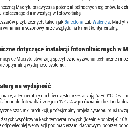
łonecznej Madrytu przewyższa potencjał północnych regionów, takich
 stołecznego dla inwestycji w fotowoltaikę.
szarów przybrzeżnych, takich jak
Barcelona
Lub
Walencja
, Madryt 
mi wahaniami sezonowymi ze względu na klimat kontynentalny.
iczne dotyczące instalacji fotowoltaicznych w M
 miejskie Madrytu stwarzają specyficzne wyzwania techniczne i możli
kać optymalną wydajność systemu.
atury na wydajność
gorące, a temperatury dachów często przekraczają 55–60°C°C w lip
ść modułu fotowoltaicznego o 12-15% w porównaniu do standard
tyczne szacunki produkcji, profesjonalny projekt systemu musi uwzgl
ższych współczynnikach temperaturowych (idealnie poniżej -0,40
ie odpowiedniej wentylacji pod macierzami dachowymi poprzez od