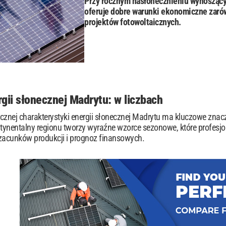
Przy rocznym nasłonecznieniu wynosząc
oferuje dobre warunki ekonomiczne zarów
projektów fotowoltaicznych.
gii słonecznej Madrytu: w liczbach
cznej charakterystyki energii słonecznej Madrytu ma kluczowe znacz
ntynentalny regionu tworzy wyraźne wzorce sezonowe, które profesj
acunków produkcji i prognoz finansowych.