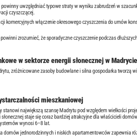
ty powinny uwzględniać typowe straty w wyniku zabrudzeń w szacun
acji czyszczącej.
acji komercyjnych włączenie okresowego czyszczenia do umów kons
ni powinni zrozumieć, że sporadyczne czyszczenie podczas dłuższy
nkowe w sektorze energii słonecznej w Madryci
ytu, zróżnicowane zasoby budowlane i silna gospodarka tworzą wiel
starczalności mieszkaniowej
 stanowi największą szansę Madrytu pod względem wielkości projekt
 słonecznej staje się coraz bardziej atrakcyjne dla właścicieli domó
ystemów wynosi 6–8 lat.
a domów jednorodzinnych i niskich apartamentowców zapewnia różn