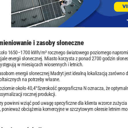
ieniowanie i zasoby słoneczne
koło 1650–1700 kWh/m² rocznego światowego poziomego napromienio
ale energii słonecznej. Miasto korzysta z ponad 2700 godzin słone
występują w miesiącach wiosennych i letnich.
asobom energii słonecznej Madryt jest idealną lokalizacją zarówno dl
owoltaicznych na potrzeby własne.
poziomie około 40,4°Szerokość geograficzna N oznacza, że ​​optymaln
symalizacji rocznej produkcji.
zy powinni wziąć pod uwagę specyficzne dla klienta wzorce zużycia en
, ponieważ obciążenia komercyjne w szczytowym okresie letnim mog