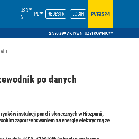
USD
PVGIS24
PL
REJESTR
LOGIN
$
2,580,999 AKTYWNI UŻYTKOWNICY*
aniu
rzewodnik po danych
 rynków instalacji paneli słonecznych w Hiszpanii,
ysokim zapotrzebowaniem na energię elektryczną ze