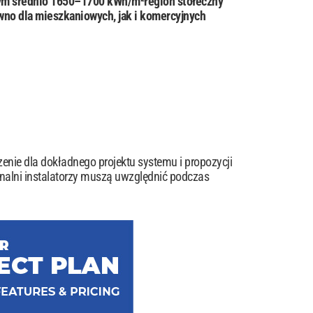
ym średnio 1650–1700 kWh/m²region stołeczny
no dla mieszkaniowych, jak i komercyjnych
enie dla dokładnego projektu systemu i propozycji
onalni instalatorzy muszą uwzględnić podczas