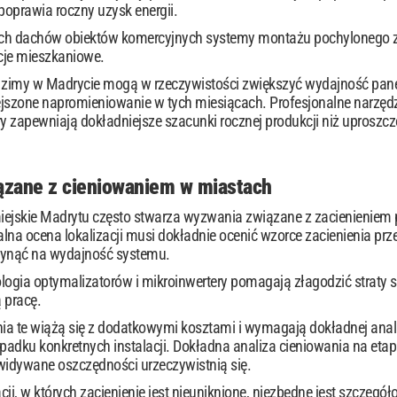
 poprawia roczny uzysk energii.
ch dachów obiektów komercyjnych systemy montażu pochylonego za
cje mieszkaniowe.
e zimy w Madrycie mogą w rzeczywistości zwiększyć wydajność pane
szone napromieniowanie w tych miesiącach. Profesjonalne narzęd
 zapewniają dokładniejsze szacunki rocznej produkcji niż uproszczo
zane z cieniowaniem w miastach
ejskie Madrytu często stwarza wyzwania związane z zacienieniem p
lna ocena lokalizacji musi dokładnie ocenić wzorce zacienienia prz
ynąć na wydajność systemu.
ogia optymalizatorów i mikroinwertery pomagają złagodzić strat
 pracę.
a te wiążą się z dodatkowymi kosztami i wymagają dokładnej anali
adku konkretnych instalacji. Dokładna analiza cieniowania na etapi
widywane oszczędności urzeczywistnią się.
cji, w których zacienienie jest nieuniknione, niezbędne jest szcze