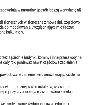
pewniają w naturalny sposób lepszą wentylację niż
li słonecznych w słoneczne zimowe dni, częściowo
zia do modelowania uwzględniające miesięczne
ne kalkulatory.
rzez sąsiednie budynki, kominy i inne przeszkody na
ez cały rok, ponieważ nawet częściowe zacienienie
y spowodowane zacienieniem, umożliwiając każdemu
zy ekonomicznej w celu ustalenia, czy są one
e propozycji zapobiega rozczarowaniu klienta i
gółowe modelowanie wydajności uwzględniające