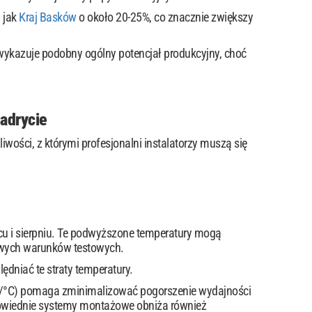
 jak
Kraj Basków
o około 20-25%, co znacznie zwiększy
wykazuje podobny ogólny potencjał produkcyjny, choć
adrycie
wości, z którymi profesjonalni instalatorzy muszą się
cu i sierpniu. Te podwyższone temperatury mogą
owych warunków testowych.
ędniać te straty temperatury.
%/°C) pomaga zminimalizować pogorszenie wydajności
powiednie systemy montażowe obniża również