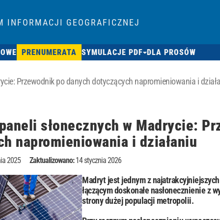
M INFORMACJI GEOGRAFICZNEJ
SOWE
PRENUMERATA
SYMULACJE PDF
DLA PROSÓW
rycie: Przewodnik po danych dotyczących napromieniowania i dział
a paneli słonecznych w Madrycie: P
ch napromieniowania i działaniu
ia 2025
Zaktualizowano:
14 stycznia 2026
Madryt jest jednym z najatrakcyjniejszych
łączącym doskonałe nasłonecznienie z w
strony dużej populacji metropolii.