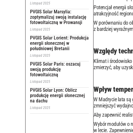
Listopad 2025
Potencjał energii s
PVGIS Solar Marsylia:
atrakcyjność regionu
zoptymalizuj swoją instalację
fotowoltaiczną w Prowansji
W porównaniu do ob
z bardziej wyraźny
Listopad 2025
PVGIS Solar Lorient: Produkcja
energii słonecznej w
południowej Bretanii
Względy techn
Listopad 2025
Klimat i środowisko
PVGIS Solar Paris: oszacuj
zmierzyć, aby uzys
swoją produkcję
fotowoltaiczną
Listopad 2025
Wpływ temper
PVGIS Solar Lyon: Oblicz
produkcję energii słonecznej
W Madrycie lata są 
na dachu
zmniejszyć wydajno
Listopad 2025
Aby zapewnić realis
Wybór modułów o ni
w lecie. Zapewnien