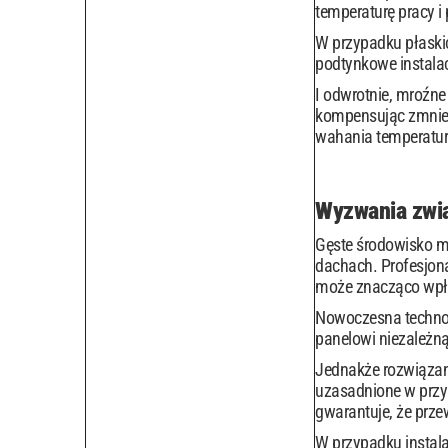
temperaturę pracy i
W przypadku płaski
podtynkowe instala
I odwrotnie, mroźn
kompensując zmniej
wahania temperatury
Wyzwania zwią
Gęste środowisko mi
dachach. Profesjona
może znacząco wpł
Nowoczesna technol
panelowi niezależną
Jednakże rozwiązani
uzasadnione w przyp
gwarantuje, że prze
W przypadku instala