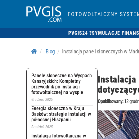
FOTOWOLTAICZNY SYSTE
PVGIS24 ?
SYMULACJE FINAN
Blog
Instalacja paneli słonecznych w Mad
Panele słoneczne na Wyspach
Instalacj
Kanaryjskich: Kompletny
przewodnik po instalacji
dotyczący
fotowoltaicznej na wyspie
Grudzień 2025
Opublikowany:
12 grudn
Energia słoneczna w Kraju
Basków: strategie instalacji w
północnej Hiszpanii
Grudzień 2025
Instalacja fotowoltaiczna w