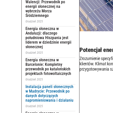
Walencji: Przewodnik po
energii słonecznej na
wybrzeżu Morza
Śródziemnego
Grudzień 2025
Energia słoneczna w
Andaluzji: dlaczego
południowa Hiszpania jest
liderem w dziedzinie energii
słonecznej
Potencjał ener
Grudzień 2025
Zrozumienie specyfi
Energia słoneczna w
klientów. Klimat ko
Barcelonie: Kompletny
przygotowywania sz
przewodnik po katalońskich
projektach fotowoltaicznych
Grudzień 2025
Instalacja paneli słonecznych
w Madrycie: Przewodnik po
danych dotyczących
napromieniowania i działaniu
Grudzień 2025