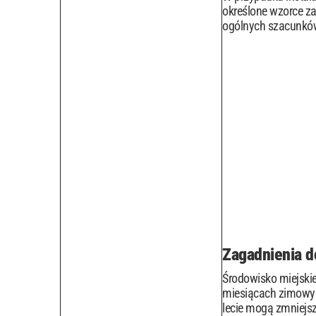
określone wzorce za
ogólnych szacunków
Zagadnienia do
Środowisko miejskie
miesiącach zimowyc
lecie mogą zmniejs