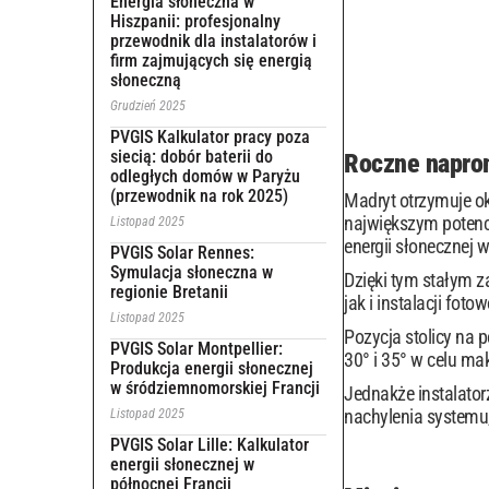
Energia słoneczna w
Hiszpanii: profesjonalny
przewodnik dla instalatorów i
firm zajmujących się energią
słoneczną
Grudzień 2025
PVGIS Kalkulator pracy poza
siecią: dobór baterii do
Roczne naprom
odległych domów w Paryżu
(przewodnik na rok 2025)
Madryt otrzymuje o
największym potencj
Listopad 2025
energii słonecznej 
PVGIS Solar Rennes:
Symulacja słoneczna w
Dzięki tym stałym z
regionie Bretanii
jak i instalacji fot
Listopad 2025
Pozycja stolicy na 
PVGIS Solar Montpellier:
30° i 35° w celu mak
Produkcja energii słonecznej
w śródziemnomorskiej Francji
Jednakże instalator
nachylenia systemu
Listopad 2025
PVGIS Solar Lille: Kalkulator
energii słonecznej w
północnej Francji