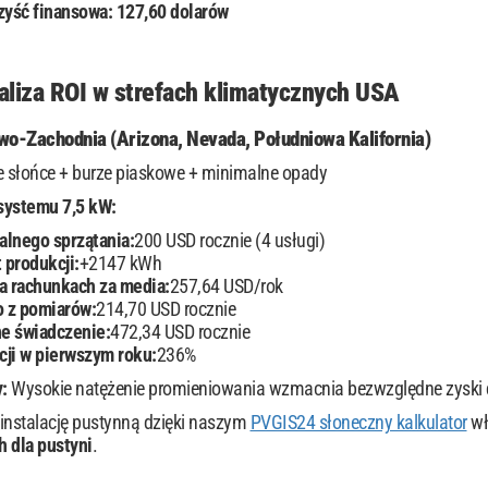
zyść finansowa: 127,60 dolarów
aliza ROI w strefach klimatycznych USA
wo-Zachodnia (Arizona, Nevada, Południowa Kalifornia)
 słońce + burze piaskowe + minimalne opady
systemu 7,5 kW:
alnego sprzątania:
200 USD rocznie (4 usługi)
 produkcji:
+2147 kWh
a rachunkach za media:
257,64 USD/rok
o z pomiarów:
214,70 USD rocznie
ne świadczenie:
472,34 USD rocznie
cji w pierwszym roku:
236%
:
Wysokie natężenie promieniowania wzmacnia bezwzględne zyski 
instalację pustynną dzięki naszym
PVGIS24 słoneczny kalkulator
wł
h dla pustyni
.