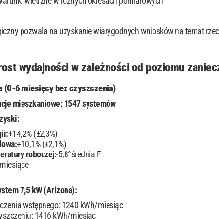
arunki wietrzne w różnych okresach pomiarowych
giczny pozwala na uzyskanie wiarygodnych wniosków na temat rzec
ost wydajności w zależności od poziomu zaniec
a (0-6 miesięcy bez czyszczenia)
acje mieszkaniowe: 1547 systemów
zyski:
ii:
+14,2% (±2,3%)
lowa:
+10,1% (±2,1%)
eratury roboczej:
-5,8°średnia F
 miesiące
stem 7,5 kW (Arizona):
zczenia wstępnego: 1240 kWh/miesiąc
zyszczeniu: 1416 kWh/miesiąc