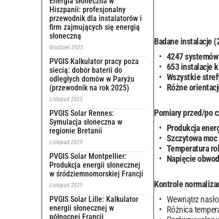
Energia słoneczna w
Hiszpanii: profesjonalny
przewodnik dla instalatorów i
firm zajmujących się energią
słoneczną
Badane instalacje 
Grudzień 2025
4247 systemów
PVGIS Kalkulator pracy poza
653 instalacje 
siecią: dobór baterii do
Wszystkie stre
odległych domów w Paryżu
Różne orientacj
(przewodnik na rok 2025)
Listopad 2025
Pomiary przed/po c
PVGIS Solar Rennes:
Symulacja słoneczna w
Produkcja energ
regionie Bretanii
Szczytowa moc 
Listopad 2025
Temperatura ro
PVGIS Solar Montpellier:
Napięcie obwod
Produkcja energii słonecznej
w śródziemnomorskiej Francji
Kontrole normalizac
Listopad 2025
Wewnątrz nasło
PVGIS Solar Lille: Kalkulator
energii słonecznej w
Różnica temper
północnej Francji