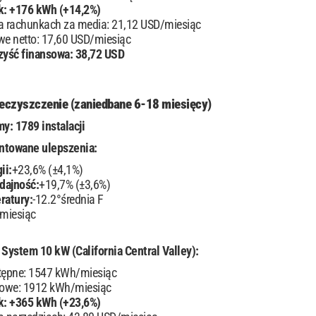
k: +176 kWh (+14,2%)
a rachunkach za media: 21,12 USD/miesiąc
owe netto: 17,60 USD/miesiąc
zyść finansowa: 38,72 USD
eczyszczenie (zaniedbane 6-18 miesięcy)
y: 1789 instalacji
towane ulepszenia:
ii:
+23,6% (±4,1%)
dajność:
+19,7% (±3,6%)
ratury:
-12.2°średnia F
 miesiąc
System 10 kW (California Central Valley):
tępne: 1547 kWh/miesiąc
cowe: 1912 kWh/miesiąc
k: +365 kWh (+23,6%)