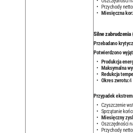
Oszczędności n
Przychody netto
Miesięczna kor
Silne zabrudzenia
Przebadano krytycz
Potwierdzono wyjąt
Produkcja energ
Maksymalna wy
Redukcja tempe
Okres zwrotu:
4
Przypadek ekstrema
Czyszczenie ws
Sprzątanie koń
Miesięczny zys
Oszczędności n
Przychody netto