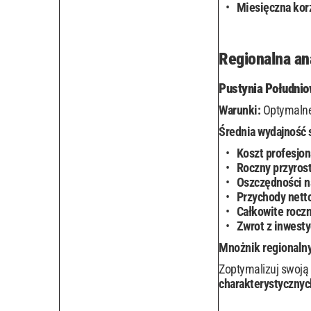
Miesięczna kor
Regionalna an
Pustynia Południo
Warunki:
Optymalne
Średnia wydajność 
Koszt profesjon
Roczny przyrost
Oszczędności n
Przychody nett
Całkowite rocz
Zwrot z inwesty
Mnożnik regionalny
Zoptymalizuj swoją 
charakterystycznyc