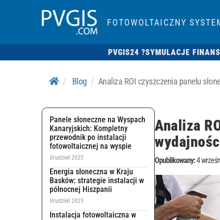
FOTOWOLTAICZNY SYSTE
PVGIS24 ?
SYMULACJE FINAN
Blog
Analiza ROI czyszczenia panelu słon
Panele słoneczne na Wyspach
Analiza R
Kanaryjskich: Kompletny
przewodnik po instalacji
wydajności
fotowoltaicznej na wyspie
Grudzień 2025
Opublikowany:
4 wrześn
Energia słoneczna w Kraju
Basków: strategie instalacji w
północnej Hiszpanii
Grudzień 2025
Instalacja fotowoltaiczna w