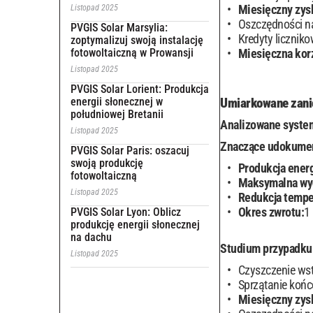
Miesięczny zys
Listopad 2025
Oszczędności n
PVGIS Solar Marsylia:
Kredyty licznik
zoptymalizuj swoją instalację
fotowoltaiczną w Prowansji
Miesięczna kor
Listopad 2025
PVGIS Solar Lorient: Produkcja
energii słonecznej w
Umiarkowane zani
południowej Bretanii
Analizowane system
Listopad 2025
Znaczące udokumen
PVGIS Solar Paris: oszacuj
swoją produkcję
Produkcja energ
fotowoltaiczną
Maksymalna wy
Listopad 2025
Redukcja tempe
Okres zwrotu:
1
PVGIS Solar Lyon: Oblicz
produkcję energii słonecznej
na dachu
Studium przypadku 
Listopad 2025
Czyszczenie ws
Sprzątanie koń
Miesięczny zys