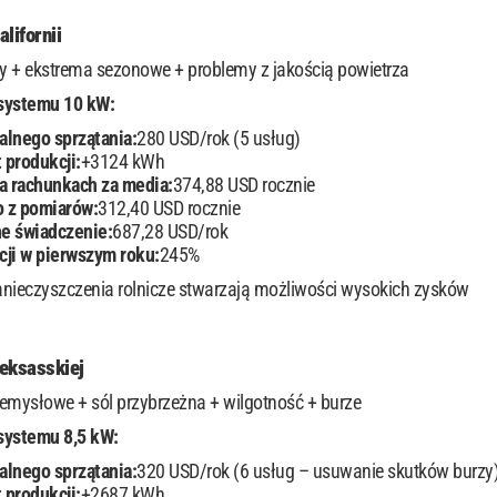
lifornii
zy + ekstrema sezonowe + problemy z jakością powietrza
systemu 10 kW:
alnego sprzątania:
280 USD/rok (5 usług)
 produkcji:
+3124 kWh
a rachunkach za media:
374,88 USD rocznie
o z pomiarów:
312,40 USD rocznie
ne świadczenie:
687,28 USD/rok
cji w pierwszym roku:
245%
nieczyszczenia rolnicze stwarzają możliwości wysokich zysków
eksasskiej
emysłowe + sól przybrzeżna + wilgotność + burze
systemu 8,5 kW:
alnego sprzątania:
320 USD/rok (6 usług – usuwanie skutków burzy
 produkcji:
+2687 kWh