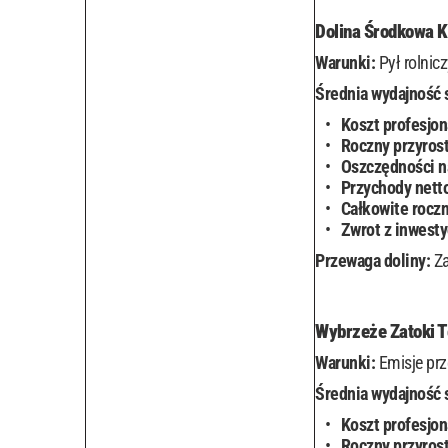
Dolina Środkowa Ka
Warunki:
Pył rolnic
Średnia wydajność 
Koszt profesjon
Roczny przyrost
Oszczędności n
Przychody nett
Całkowite rocz
Zwrot z inwesty
Przewaga doliny:
Za
Wybrzeże Zatoki T
Warunki:
Emisje prz
Średnia wydajność 
Koszt profesjon
Roczny przyrost