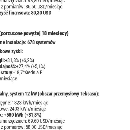
a narzędziach: 43,80 USD/miesiąc
 z pomiarów: 36,50 USD/miesiąc
zyść finansowa: 80,30 USD
 (porzucone powyżej 18 miesięcy)
ne instalacje: 678 systemów
kowe zyski:
ii:
+31,8% (±6,2%)
dajność:
+27,4% (±5,1%)
ratury:
-18,7°średnia F
 miesiące
lny, system 12 kW (obszar przemysłowy Teksasu):
tępne: 1823 kWh/miesiąc
cowe: 2403 kWh/miesiąc
k: +580 kWh (+31,8%)
a narzędziach: 69,60 USD/miesiąc
 z pomiarów: 58,00 USD/miesiąc