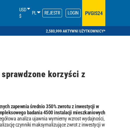
USD
PVGIS24
PL
REJESTR
LOGIN
$
2,580,999 AKTYWNI UŻYTKOWNICY*
 sprawdzone korzyści z
znych zapewnia średnio 350% zwrotu z inwestycji w
ompleksowego badania 4500 instalacji mieszkaniowych
egółowa analiza ujawnia wymierny wzrost wydajności,
alizację czynniki maksymalizujące zwrot z inwestycji w