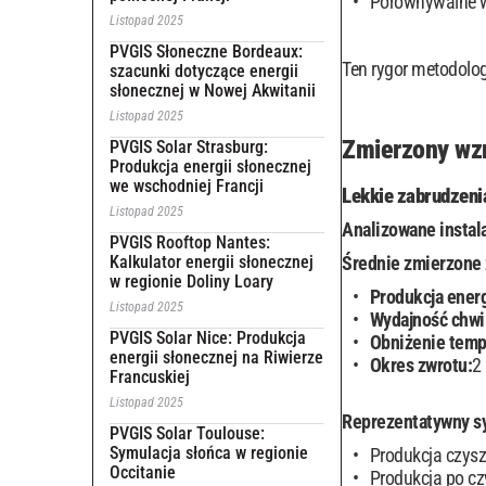
Porównywalne w
Listopad 2025
PVGIS Słoneczne Bordeaux:
Ten rygor metodolo
szacunki dotyczące energii
słonecznej w Nowej Akwitanii
Listopad 2025
Zmierzony wzr
PVGIS Solar Strasburg:
Produkcja energii słonecznej
we wschodniej Francji
Lekkie zabrudzeni
Listopad 2025
Analizowane instal
PVGIS Rooftop Nantes:
Kalkulator energii słonecznej
Średnie zmierzone 
w regionie Doliny Loary
Produkcja energ
Listopad 2025
Wydajność chwi
PVGIS Solar Nice: Produkcja
Obniżenie temp
energii słonecznej na Riwierze
Okres zwrotu:
2
Francuskiej
Listopad 2025
Reprezentatywny sy
PVGIS Solar Toulouse:
Symulacja słońca w regionie
Produkcja czys
Occitanie
Produkcja po c