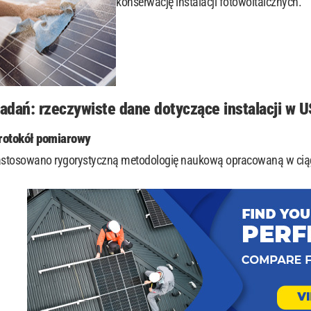
konserwację instalacji fotowoltaicznych.
adań: rzeczywiste dane dotyczące instalacji w 
rotokół pomiarowy
zastosowano rygorystyczną metodologię naukową opracowaną w cią