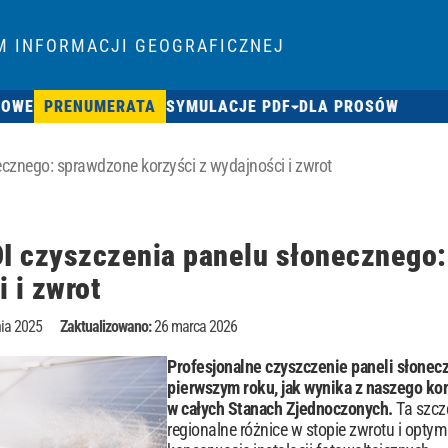
M INFORMACJI GEOGRAFICZNEJ
SOWE
PRENUMERATA
SYMULACJE PDF
DLA PROSÓW
ecznego: sprawdzone korzyści z wydajności i zwrot
OI czyszczenia panelu słonecznego:
 i zwrot
ia 2025
Zaktualizowano:
26 marca 2026
Profesjonalne czyszczenie paneli słonec
pierwszym roku, jak wynika z naszego k
w całych Stanach Zjednoczonych.
Ta szcz
regionalne różnice w stopie zwrotu i optym