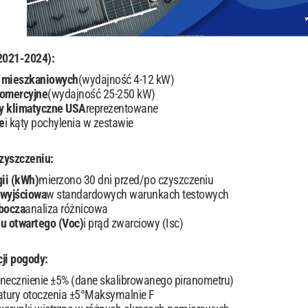
(2021-2024):
 mieszkaniowych
(wydajność 4-12 kW)
komercyjne
(wydajność 25-250 kW)
fy klimatyczne USA
reprezentowane
e
i kąty pochylenia w zestawie
zyszczeniu:
ii (kWh)
mierzono 30 dni przed/po czyszczeniu
wyjściowa
w standardowych warunkach testowych
bocza
analiza różnicowa
u otwartego (Voc)
i prąd zwarciowy (Isc)
ji pogody:
necznienie ±5% (dane skalibrowanego piranometru)
atury otoczenia ±5°Maksymalnie F