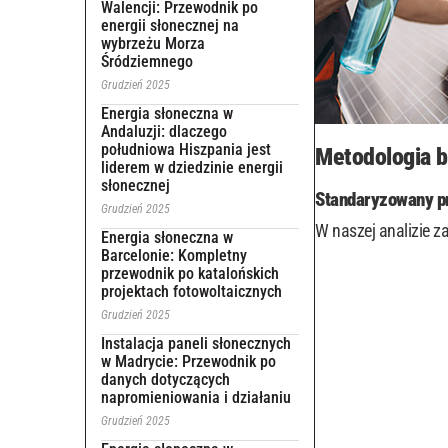
Walencji: Przewodnik po
energii słonecznej na
wybrzeżu Morza
Śródziemnego
Grudzień 2025
Energia słoneczna w
Andaluzji: dlaczego
południowa Hiszpania jest
Metodologia b
liderem w dziedzinie energii
słonecznej
Standaryzowany p
Grudzień 2025
W naszej analizie 
Energia słoneczna w
Barcelonie: Kompletny
przewodnik po katalońskich
projektach fotowoltaicznych
Grudzień 2025
Instalacja paneli słonecznych
w Madrycie: Przewodnik po
danych dotyczących
napromieniowania i działaniu
Grudzień 2025