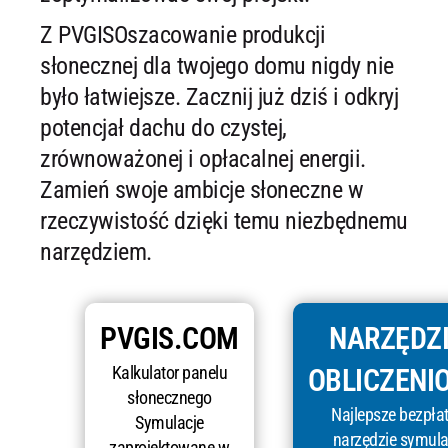
Z PVGISOszacowanie produkcji
słonecznej dla twojego domu nigdy nie
było łatwiejsze. Zacznij już dziś i odkryj
potencjał dachu do czystej,
zrównoważonej i opłacalnej energii.
Zamień swoje ambicje słoneczne w
rzeczywistość dzięki temu niezbędnemu
narzędziem.
PVGIS.COM
NARZĘDZ
Kalkulator panelu
OBLICZENI
słonecznego
Najlepsze bezpła
Symulacje
narzędzie symula
zaprojektowane w