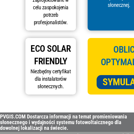
słonecznej.
celu zaspokojenia
potrzeb
profesjonalistów.
ECO SOLAR
OBLI
FRIENDLY
OPTYMAL
Niezbędny certyfikat
dla instalatorów
SYMULA
słonecznych.
PVGIS.COM Dostarcza informacji na temat promieniowania
słonecznego i wydajności systemu fotowoltaicznego dla
dowolnej lokalizacji na świecie.