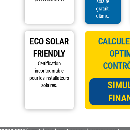
solaire
gratuit,
ultime.
ECO SOLAR
CALCULEZ
FRIENDLY
OPTIM
Certification
CONTRÔ
incontournable
pour les installateurs
SIMU
solaires.
FINA