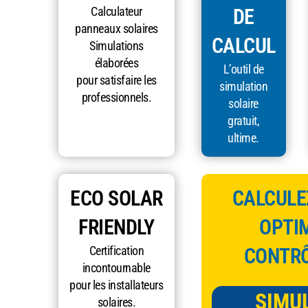
Calculateur
DE
panneaux solaires
CALCUL
Simulations
élaborées
L’outil de
pour satisfaire les
simulation
professionnels.
solaire
gratuit,
ultime.
ECO SOLAR
CALCULEZ
FRIENDLY
OPTIM
Certification
CONTRÔ
incontournable
pour les installateurs
SIMU
solaires.