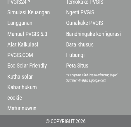
PVGIS24 ?
Temokake PVGIS
Simulasi Keuangan
Ngerti PVGIS
Langganan
Gunakake PVGIS
Manual PVGIS 5.3
Bandhingake konfigurasi
Alat Kalkulasi
Data khusus
PVGIS.COM
Hubungi
Eco Solar Friendly
Peta Situs
* Pangguna aktif ing saindenging jagad
Kutha solar
Sumber: Analytics.google.com
Kabar hukum
cookie
Matur nuwun
© COPYRIGHT 2026