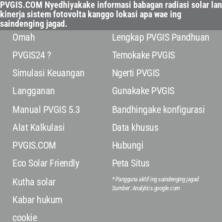
PVGIS.COM Nyedhiyakake informasi babagan radiasi solar lan
kinerja sistem fotovolta kanggo lokasi apa wae ing
saindenging jagad.
Omah
Lengkap PVGIS Pandhuan
PVGIS24 ?
Temokake PVGIS
Simulasi Keuangan
Ngerti PVGIS
Langganan
Gunakake PVGIS
Manual PVGIS 5.3
Bandhingake konfigurasi
Alat Kalkulasi
Data khusus
PVGIS.COM
Hubungi
Eco Solar Friendly
Peta Situs
* Pangguna aktif ing saindenging jagad
Kutha solar
Sumber: Analytics.google.com
Kabar hukum
cookie