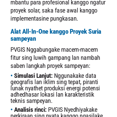
mbantu para profesional kanggo ngatur
proyek solar, saka fase awal kanggo
implementasine pungkasan.
Alat All-In-One kanggo Proyek Suria
sampeyan
PVGIS Nggabungake macem-macem
fitur sing luwih gampang lan nambah
saben langkah proyek sampeyan:
Simulasi Lanjut:
Nggunakake data
geografis lan iklim sing tepat, piranti
lunak nyathet produksi energi potensi
adhedhasar lokasi lan karakteristik
teknis sampeyan.
Analisis rinci:
PVGIS Nyedhiyakake
perkiraan sing nyata kanggo ngasilake