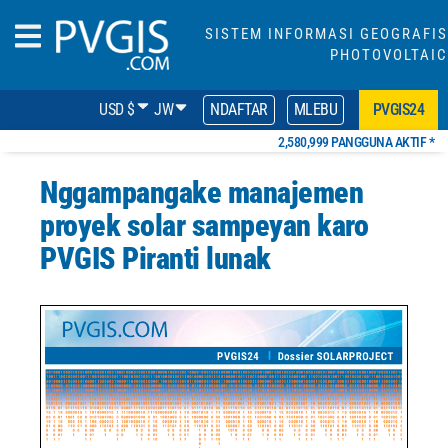
SISTEM INFORMASI GEOGRAFIS
PHOTOVOLTAIC
USD $
JW
NDAFTAR
MLEBU
PVGIS24
2,580,999 PANGGUNA AKTIF *
Nggampangake manajemen
proyek solar sampeyan karo
PVGIS Piranti lunak