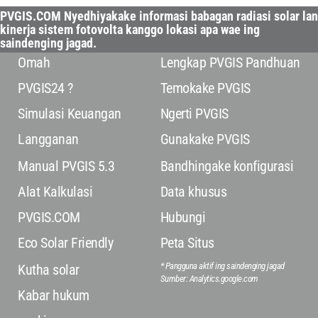
PVGIS.COM Nyedhiyakake informasi babagan radiasi solar lan
kinerja sistem fotovolta kanggo lokasi apa wae ing
saindenging jagad.
Omah
Lengkap PVGIS Pandhuan
PVGIS24 ?
Temokake PVGIS
Simulasi Keuangan
Ngerti PVGIS
Langganan
Gunakake PVGIS
Manual PVGIS 5.3
Bandhingake konfigurasi
Alat Kalkulasi
Data khusus
PVGIS.COM
Hubungi
Eco Solar Friendly
Peta Situs
* Pangguna aktif ing saindenging jagad
Kutha solar
Sumber: Analytics.google.com
Kabar hukum