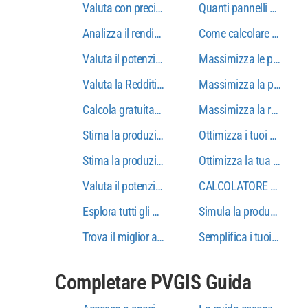
Valuta con precisione il rendimento del tuo impian
Quanti pannelli solari s
Analizza il rendimento del tuo impianto fotovoltai
Come calcolare la reddit
Valuta il potenziale solare della tua posizione con 
Massimizza le prestazion
Valuta la Redditività del tuo Impianto Fotovoltai
Massimizza la produzione
Calcola gratuitamente la produzione dei tuoi panne
Massimizza la redditivit
Stima la produzione solare della tua casa con PV
Ottimizza i tuoi progetti
Stima la produzione solare online con precisione e
Ottimizza la tua produzi
Valuta il potenziale solare del tuo sito con mappe 
CALCOLATORE SOLARE
Esplora tutti gli aspetti del tuo progetto con il ca
Simula la produzione sol
Trova il miglior angolo per i tuoi pannelli solari c
Semplifica i tuoi progett
Completare PVGIS Guida