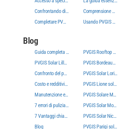
Accesso a specifico PVGIS Dati: il tesoro nascosto 
La guida essenziale per l
Confrontando diverse configurazioni fotovoltaiche 
Comprensione PVGIS: Lo 
Completare PVGIS Guida
Usando PVGIS Per stimare
Blog
Guida completa all'installazione del sistema sol
PVGIS Rooftop Nantes: ca
PVGIS Solar Lille: calcolatore solare nel nord della
PVGIS Bordeaux solare: 
Confronto del pannello solare 3KW: Guida dell'ac
PVGIS Solar Lorient: pro
Costo e redditività del panel solare 3kW: analisi f
PVGIS Lione solare: calc
Manutenzione e durata del pannello solare 3kW: 
PVGIS Solare Marsiglia: 
7 errori di pulizia del pannello solare critico che d
PVGIS Solar Montpellier
7 Vantaggi chiave dei pannelli solari da 3kW per l
PVGIS Solar Nice: produ
Blog
PVGIS Parigi solare: sti