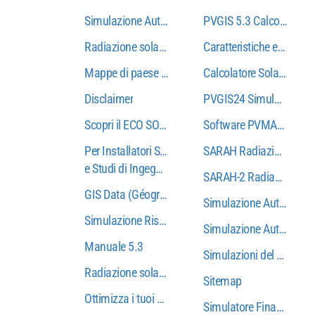
Simulazione Autonomia + Autoconsumo + Rete Ib
PVGIS 5.3 Calcolatore d
Radiazione solare CM SAF
Caratteristiche e Vanta
Mappe di paese e regionali
Calcolatore Solare PVGI
Disclaimer
PVGIS24 Simulazioni PD
Scopri il ECO SOLAR FRIENDLY etichetta !
Software PVMAPS: radiazi
Per Installatori Solari
SARAH Radiazione sola
e Studi di Ingegneria Solare
SARAH-2 Radiazione sol
GIS Data (GéographatS Informations System Dat
Simulazione Autoconsu
Simulazione Risparmio Bollette Luce
Simulazione Autoconsu
Manuale 5.3
Simulazioni del calcolo d
Radiazione solare NSRDB
Sitemap
Ottimizza i tuoi progetti solari oggi con i nostri 
Simulatore Finanziario 