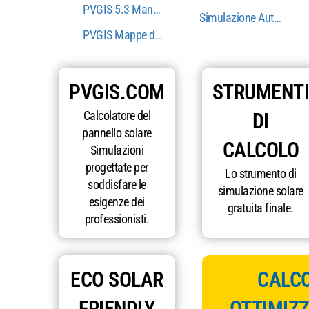
PVGIS 5.3 Manuale dell'utente
Simulazione Autonomia 
PVGIS Mappe del paese: potenziale solare per reg
PVGIS.COM
STRUMENTI
Calcolatore del
DI
pannello solare
CALCOLO
Simulazioni
progettate per
Lo strumento di
soddisfare le
simulazione solare
esigenze dei
gratuita finale.
professionisti.
ECO SOLAR
CALCO
FRIENDLY
OTTIMIZ