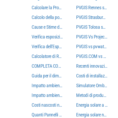
Calcolare la Produzione Giornaliera dei tuoi Pannel
PVGIS Rennes solare: si
Calcolo della potenza dei moduli fotovoltaici
PVGIS Strasburgo solare:
Cause e Stime delle Perdite in un Sistema Fotovol
PVGIS Tolosa solare: sim
Verifica esposizione solare casa: guida completa 
PVGIS Vs Project Sun Te
Verifica dell'Esposizione Solare dell'Edificio: Il P
PVGIS vs pvwatt: quale c
Calcolatore di ROI solare commerciale: massimizza
PVGIS.COM vs pvwatts (nr
COMPLETA COMPLETA IN PANNELLI SOLARE GUI
Recenti innovazioni dell
Guida per il dimensionamento del sistema del panne
Costi di installazione d
Impatto ambientale della produzione di energia so
Simulatore Ombre e Calc
Impatto ambientale dei pannelli solari: 7 comprova
Metodi di produzione di 
Costi nascosti nei progetti solari: ciò che il tuo cal
Energia solare a Barcell
Quanti Pannelli Solari per Produrre 5000 kWh all'
Energia solare nei Paesi