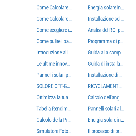
Come Calcolare Gratuitamente la Produzione Foto
Energia solare in Spagna
Come Calcolare l'Autoconsumo Solare?
Installazione solare a V
Come scegliere i pannelli solari: Guida per esperti
Analisi del ROI per la p
Come pulire i pannelli solari: guida passo-passo 
Programma di pulizia de
Introduzione alla Radiazione Solare e il suo Impat
Guida alla compatibilità
Le ultime innovazioni tecnologiche del pannello so
Guida di installazione d
Pannelli solari policristallini vs policristallini: c
Installazione di pannelli
SOLORE OFF-GRID: Guida di conservazione della b
RICYCLAMENTO DEL PA
Ottimizza la tua Installazione Fotovoltaica con S
Calcolo dell'angolo di i
Tabella Rendimento Pannelli Fotovoltaici: Guida Pra
Pannelli solari alle Isol
Calcolo della Produzione Fotovoltaica: Metodologi
Energia solare in Andalus
Simulatore Fotovoltaico: Lo Strumento Indispensabi
Il processo di produzion