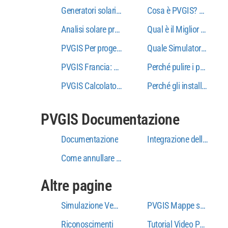
Generatori solari portatili per il backup di emerg
Cosa è PVGIS? La guida 
Analisi solare professionale con PVGIS
Qual è il Miglior Simula
PVGIS Per progetti solari commerciali: strumenti di
Quale Simulatore Solare
PVGIS Francia: guida completa per ottimizzare l'in
Perché pulire i pannelli
PVGIS Calcolatore off-grid: dimensionamento delle
Perché gli installatori s
PVGIS Documentazione
Documentazione
Integrazione delle batte
Come annullare PVGIS Sottoscrizione
Altre pagine
Simulazione Vendita Totale in Rete
PVGIS Mappe solari region
Riconoscimenti
Tutorial Video PVGIS: Gu