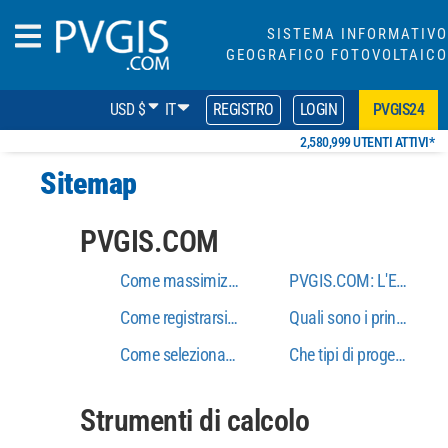
SISTEMA INFORMATIVO
GEOGRAFICO FOTOVOLTAICO
USD $
IT
REGISTRO
LOGIN
PVGIS24
2,580,999 UTENTI ATTIVI*
Sitemap
PVGIS.COM
Come massimizzare l'uso delle simulazioni solar
PVGIS.COM: L'ESPERT
Come registrarsi per l'accesso gratuito a PVGIS24
Quali sono i principali
Come selezionare il meglio PVGIS24 Sottoscrizio
Che tipi di progetti sola
Strumenti di calcolo